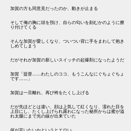
加賀の方も同意見だったのか、動きが止まる
そして俺の胸に頭を預け、自らの匂いを刻むかのように擦
り付けてくる
そんな加賀が愛しくなり、ついつい背に手をまわして抱き
しめてしまう
だがそれが加賀の新しいスイッチの起爆剤になったようだ
加賀「提督……わたしのココ、もうこんなにぐちょぐちょ
です……」
加賀は一旦離れ、再び袴をたくし上げる
だが先ほどとは違い、顔は上気して紅くなり、濡れた目を
上目にし、たくし上げられ露わになった秘所からは蜜が溢
れ太腿にまで光の線が出来ていた
何が言いたいかというとエロい