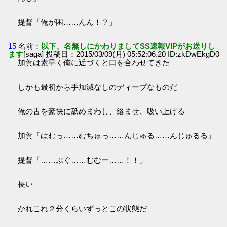
提督「俺が困……んん！？」
15
名前：
以下、名無しにかわりましてSS速報VIPがお送りし
ます
[saga] 投稿日：2015/03/09(月) 05:52:06.20 ID:zkDwEkgD0
加賀は素早く俺に近づくと口を合わせてきた
しかも最初から手加減なしのディープなものだ
俺の舌を豪快に舐めまわし、絡ませ、吸い上げる
加賀「はむっ……むちゅっ……んじゅる……んじゅるる」
提督「……ぶぐ……むむー……！！」
長い
かれこれ２分くらいずっとこの状態だ