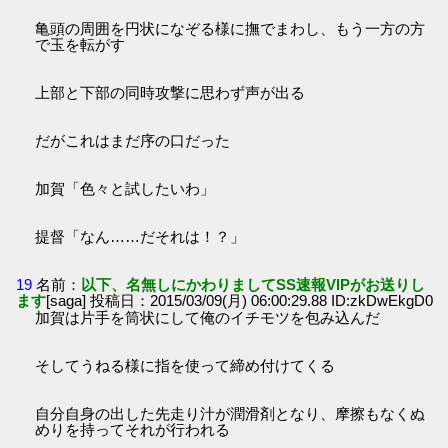
亀頭の周囲を円状になぞる様に撫でまわし、もう一方の方
で玉を転がす
上部と下部の同時攻撃に思わず声が出る
だがこれはまだ序の口だった
加賀「色々と試したいわ」
提督「なん……だそれは！？」
19
名前：
以下、名無しにかわりましてSS速報VIPがお送りし
ます
[saga] 投稿日：2015/03/09(月) 06:00:29.88 ID:zkDwEkgD0
加賀は片手を筒状にして俺のイチモツを包み込んだ
そしてうねる様に指を使って締め付けてくる
自分自身の出した先走り汁が潤滑剤となり、摩擦もなくぬ
めりを持ってそれが行われる