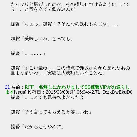
たっぷりと堪能したのか、その後見せつけるように「ごく
り」、と音を立てて飲み込んだ
提督「ちょっ、加賀！？そんなの飲むもんじゃ……」
加賀「美味しいわ、とっても」
提督「…………」
加賀「すごい量ね……この時点で赤城さんから見れたあの
量より多いわ……実験は大成功ということね」
21
名前：
以下、名無しにかわりましてSS速報VIPがお送りし
ます
[saga] 投稿日：2015/03/09(月) 06:04:42.71 ID:zkDwEkgD0
提督「……とても気持ちよかったよ」
加賀「そう言ってもらえると嬉しいわ」
提督「だからもうやめに」