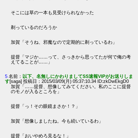
そこには草の一本も見受けられなかった
剃っているのだろうか
加賀「そうね、邪魔なので定期的に剃っているわ」
提督「マジか……って、さっきから思ってたが何で俺の考
えてることが……」
5
名前：
以下、名無しにかわりましてSS速報VIPがお送りしま
す
[saga] 投稿日：2015/03/09(月) 05:37:10.34 ID:zkDwEkgD0
加賀「……提督、想像してみてください。私のここに提督
のモノが入るところを」
提督「っ！その眼鏡まさか！？」
加賀「想像しましたね。今も続いているわ」
提督「おいやめろ見るな！」