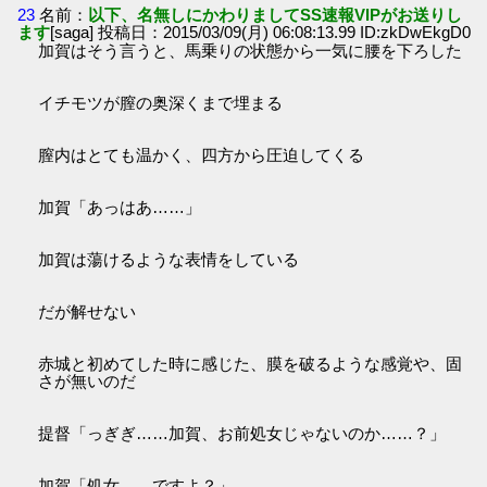
23
名前：
以下、名無しにかわりましてSS速報VIPがお送りし
ます
[saga] 投稿日：2015/03/09(月) 06:08:13.99 ID:zkDwEkgD0
加賀はそう言うと、馬乗りの状態から一気に腰を下ろした
イチモツが膣の奥深くまで埋まる
膣内はとても温かく、四方から圧迫してくる
加賀「あっはあ……」
加賀は蕩けるような表情をしている
だが解せない
赤城と初めてした時に感じた、膜を破るような感覚や、固
さが無いのだ
提督「っぎぎ……加賀、お前処女じゃないのか……？」
加賀「処女……ですよ？」