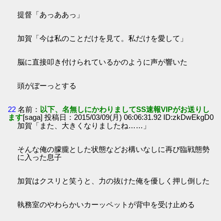
提督「あっああっ」
加賀「今は私のことだけを見て。私だけを愛して」
脳に直接叩き付けられているかのように声が響いた
頭がぼーっとする
22
名前：
以下、名無しにかわりましてSS速報VIPがお送りし
ます
[saga] 投稿日：2015/03/09(月) 06:06:31.92 ID:zkDwEkgD0
加賀「また、大きくなりましたね……」
そんな俺の朦朧とした状態などお構いなしに再び臨戦態勢
に入った息子
加賀はクスリと笑うと、力の抜けた俺を優しく押し倒した
執務室のやわらかいカーッペットが背中を受け止める