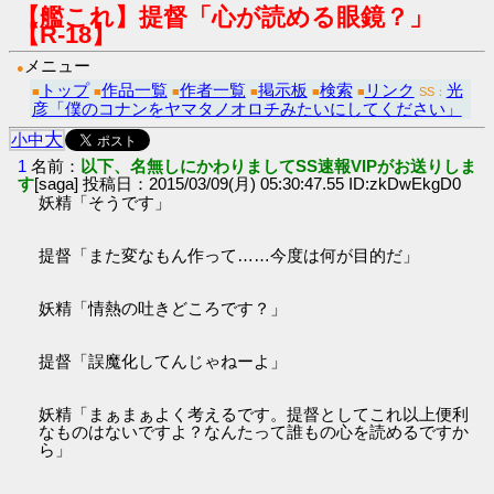
【艦これ】提督「心が読める眼鏡？」
【R-18】
メニュー
●
トップ
作品一覧
作者一覧
掲示板
検索
リンク
光
■
■
■
■
■
■
SS：
彦「僕のコナンをヤマタノオロチみたいにしてください」
大
小
中
1
名前：
以下、名無しにかわりましてSS速報VIPがお送りしま
す
[saga] 投稿日：2015/03/09(月) 05:30:47.55 ID:zkDwEkgD0
妖精「そうです」
提督「また変なもん作って……今度は何が目的だ」
妖精「情熱の吐きどころです？」
提督「誤魔化してんじゃねーよ」
妖精「まぁまぁよく考えるです。提督としてこれ以上便利
なものはないですよ？なんたって誰もの心を読めるですか
ら」