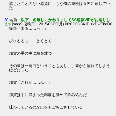
感じたことのない感覚に、もう俺の我慢は限界に達してい
た
20
名前：
以下、名無しにかわりましてSS速報VIPがお送りし
ます
[saga] 投稿日：2015/03/09(月) 06:02:03.84 ID:zkDwEkgD0
提督「出る……っ！」
びゅるるっ……とくとく……
加賀の手の中に精を放つ
その量は一発目ということもあり、手筒から漏れてしまう
ほどだった
加賀「これが……んっ」
加賀は手に溜まった精液を舐めて飲み込んだ
味わっているのか口をもごもごさせている