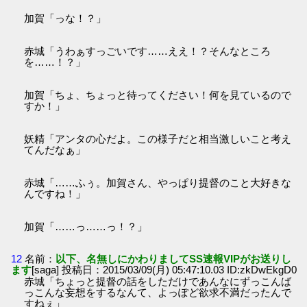
加賀「っな！？」
赤城「うわぁすっごいです……ええ！？そんなところ
を……！？」
加賀「ちょ、ちょっと待ってください！何を見ているので
すか！」
妖精「アンタの心だよ。この様子だと相当激しいこと考え
てんだなぁ」
赤城「……ふぅ。加賀さん、やっぱり提督のこと大好きな
んですね！」
加賀「……っ……っ！？」
12
名前：
以下、名無しにかわりましてSS速報VIPがお送りし
ます
[saga] 投稿日：2015/03/09(月) 05:47:10.03 ID:zkDwEkgD0
赤城「ちょっと提督の話をしただけであんなにずっこんば
っこんな妄想をするなんて、よっぽど欲求不満だったんで
すねぇ」