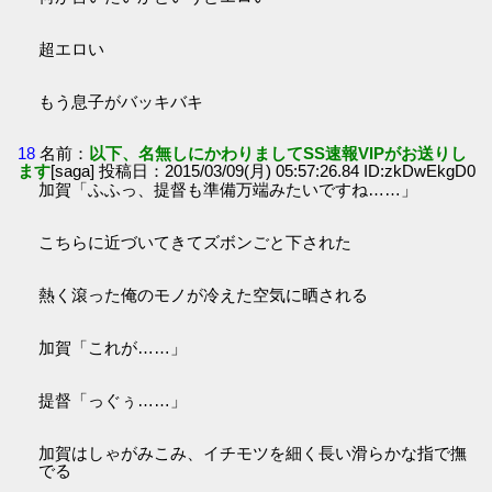
超エロい
もう息子がバッキバキ
18
名前：
以下、名無しにかわりましてSS速報VIPがお送りし
ます
[saga] 投稿日：2015/03/09(月) 05:57:26.84 ID:zkDwEkgD0
加賀「ふふっ、提督も準備万端みたいですね……」
こちらに近づいてきてズボンごと下された
熱く滾った俺のモノが冷えた空気に晒される
加賀「これが……」
提督「っぐぅ……」
加賀はしゃがみこみ、イチモツを細く長い滑らかな指で撫
でる