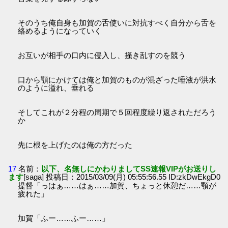
そのうち俺自身も加賀の舌使いに対抗すべく自分から舌を
絡めるようになっていく
お互いが相手の口内に侵入し、掻き乱すのを競う
口から顎にかけては俺と加賀のものが混ざった唾液が洪水
のように溢れ、垂れる
そしてこれが２分程の周期で５回程度繰り返されただろう
か
先に根を上げたのは俺の方だった
17
名前：
以下、名無しにかわりましてSS速報VIPがお送りし
ます
[saga] 投稿日：2015/03/09(月) 05:55:56.55 ID:zkDwEkgD0
提督「っはぁ……はぁ……加賀、ちょっと休憩だ……顎が
疲れた」
加賀「ふー……ふー……」