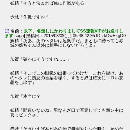
妖精「そうと決まれば俺に作戦がある」
赤城「作戦ですか？」
13
名前：
以下、名無しにかわりましてSS速報VIPがお送りし
ます
[saga] 投稿日：2015/03/09(月) 05:48:42.95 ID:zkDwEkgD0
妖精「ああ。あのヘタレは超奥手だ。まともに誘っても赤
城の嬢ちゃん以外は相手にしないだろうよ」
加賀「確かにそうですね……」
妖精「そこでこの眼鏡の出番ってわけだ。これを掛け、あ
のヘタレに誘惑の言葉を囁く。すると奴は確実にエロい妄
想をし出す」
加賀「本当に？」
妖精「間違いないね。男なんざ口で否定してても頭ン中は
真っピンクさ」
赤城「そういえば私があの飴で無理やりシた時も、始めだ