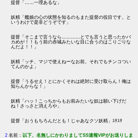
提督「……一理あるな」
妖精「艦娘の心の状態を知るのもまた提督の役目です。と
いうわけで是非どうぞです」
提督「そこまで言うなら…………とでも言うと思ったかバ
カめが！！もう前の赤城みたいな目に合うのはこりごりな
んだよ！！」
妖精「ッチ、マジで使えねーなお前。それでもチンコつい
てんのかよ」
提督「うるせえ！とにかくそれは絶対に受け取らん！俺は
知らんからな！」
妖精「ハッ！こっちからもお前みたいな奴は願い下げだ
ね！さっさと消えろや」
提督「おうもちろんだとも！じゃあなクソ妖精」ｽﾀｽﾀ
2
名前：
以下、名無しにかわりましてSS速報VIPがお送りしま