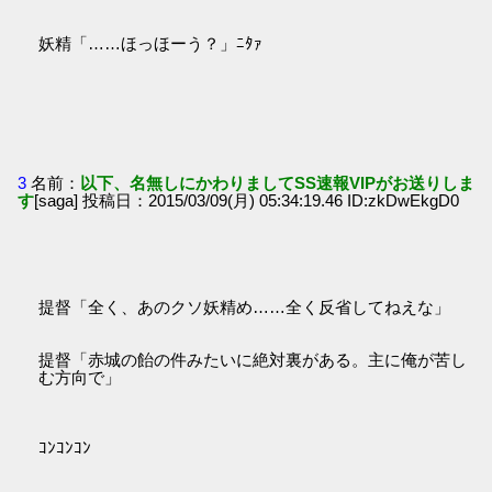
妖精「……ほっほーう？」ﾆﾀｧ
3
名前：
以下、名無しにかわりましてSS速報VIPがお送りしま
す
[saga] 投稿日：2015/03/09(月) 05:34:19.46 ID:zkDwEkgD0
提督「全く、あのクソ妖精め……全く反省してねえな」
提督「赤城の飴の件みたいに絶対裏がある。主に俺が苦し
む方向で」
ｺﾝｺﾝｺﾝ