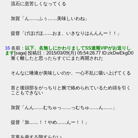
流石に息苦しくなってくる
加賀「ん……ふぅ……美味しいわね」
提督「げほげほ……おま、いきなりはんんんー！！」
16
名前：
以下、名無しにかわりましてSS速報VIPがお送りし
ます
[saga] 投稿日：2015/03/09(月) 05:54:28.77 ID:zkDwEkgD0
漸く離したと思ったらすぐにまた再開された
そんなに唾液が美味しいのか、一心不乱に吸い上げてくる
首と後頭部をがっちりと腕で絡められているため頭を引く
こともできない
加賀「んん……むちゅっ……っむちゅ……ん……」
提督「加……！！やめ……んー！！」
言葉を発する隙すらない