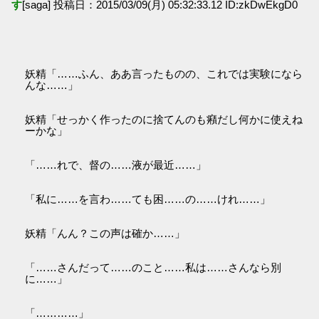
す
[saga] 投稿日：2015/03/09(月) 05:32:33.12 ID:zkDwEkgD0
妖精「……ふん、ああ言ったものの、これでは実験になら
んな……」
妖精「せっかく作ったのに捨てんのも癪だし何かに使えね
ーかな」
「……れで、督の……液が最近……」
「私に……を言わ……ても困……の……けれ……」
妖精「んん？この声は確か……」
「……さんだって……のこと……私は……さんなら別
に……」
「…………」