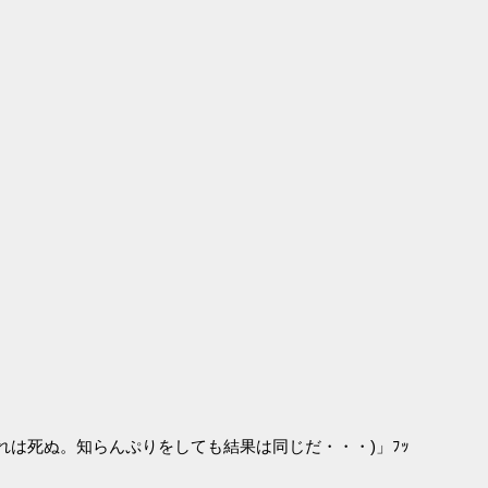
だが仕方がない・・・誰もがいずれは死ぬ。知らんぷりをしても結果は同じだ・・・)」ﾌｯ