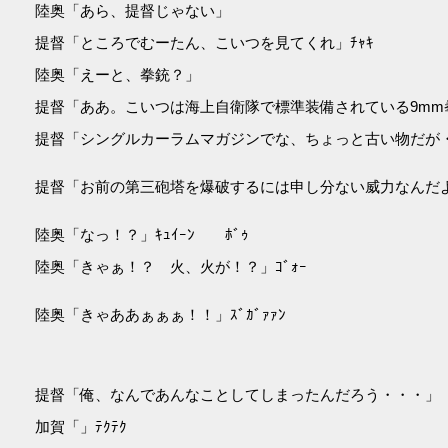
陸奥「あら、提督じゃない」
提督「ところでむーたん、こいつを見てくれ」ﾁｬｷ
陸奥「えーと、拳銃？」
提督「ああ。こいつは海上自衛隊で標準装備されている9mm
提督「シングルカーラムマガジンでな、ちょっと古い物だが
提督「お前の第三砲塔を爆破するには申し分ない威力なんだよ
陸奥「なっ！？」ｷｭｲｰﾝ ﾎﾞｩ
陸奥「きゃぁ！？ 火、火が！？」ｺﾞｫｰ
陸奥「きゃああぁぁぁ！！」ｽﾞｶﾞｧｧﾝ
提督「俺、なんであんなことしてしまったんだろう・・・」
加賀「」ﾃｸﾃｸ