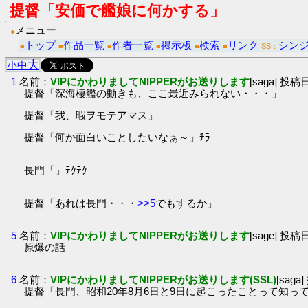
提督「安価で艦娘に何かする」
メニュー
●
トップ
作品一覧
作者一覧
掲示板
検索
リンク
シン
■
■
■
■
■
■
SS：
大
小
中
1
名前：
VIPにかわりましてNIPPERがお送りします
[saga] 投稿日：
提督「深海棲艦の動きも、ここ最近みられない・・・」
提督「我、暇ヲモテアマス」
提督「何か面白いことしたいなぁ～」ﾁﾗ
長門「」ﾃｸﾃｸ
提督「あれは長門・・・
>>5
でもするか」
5
名前：
VIPにかわりましてNIPPERがお送りします
[sage] 投稿日
原爆の話
6
名前：
VIPにかわりましてNIPPERがお送りします(SSL)
[saga
提督「長門、昭和20年8月6日と9日に起こったことって知っ