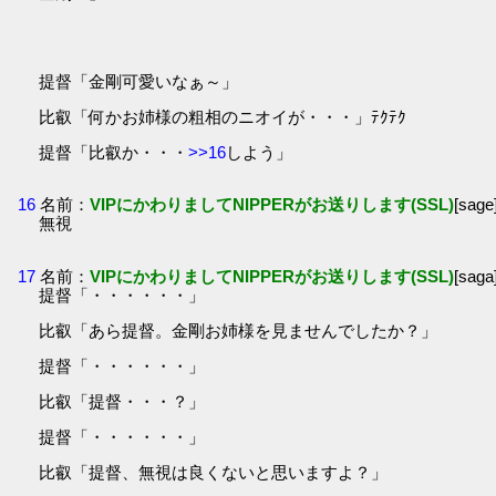
提督「金剛可愛いなぁ～」
比叡「何かお姉様の粗相のニオイが・・・」ﾃｸﾃｸ
提督「比叡か・・・
>>16
しよう」
16
名前：
VIPにかわりましてNIPPERがお送りします(SSL)
[sag
無視
17
名前：
VIPにかわりましてNIPPERがお送りします(SSL)
[sag
提督「・・・・・・」
比叡「あら提督。金剛お姉様を見ませんでしたか？」
提督「・・・・・・」
比叡「提督・・・？」
提督「・・・・・・」
比叡「提督、無視は良くないと思いますよ？」