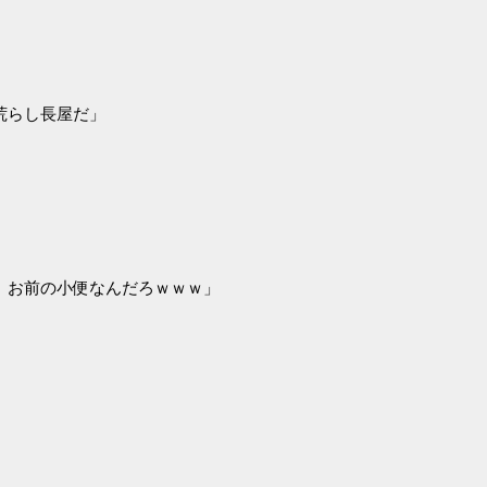
」
荒らし長屋だ」
、お前の小便なんだろｗｗｗ」