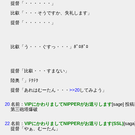
提督「・・・・・・」
比叡「・・・そうですか、失礼します」
提督「・・・・・・」
比叡「う・・・ぐすっ・・・」ﾎﾟﾛﾎﾟﾛ
提督「比叡・・・すまない」
陸奥「」ﾃｸﾃｸ
提督「あれはむーたん・・・
>>20
してみよう」
20
名前：
VIPにかわりましてNIPPERがお送りします
[sage] 投稿
第三砲塔爆破
22
名前：
VIPにかわりましてNIPPERがお送りします(SSL)
[sag
提督「やぁ、むーたん」