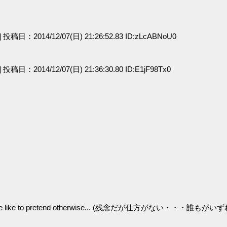
e] 投稿日：2014/12/07(日) 21:26:52.83 ID:zLcABNoU0
a] 投稿日：2014/12/07(日) 21:36:30.80 ID:E1jF98Tx0
o die, even if we like to pretend otherwise... (残念