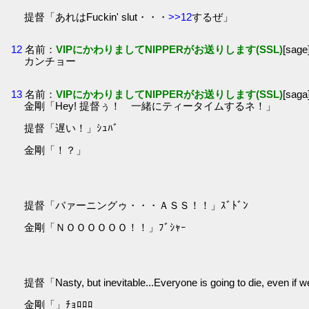
提督「あれはFuckin' slut・・・
>>12
するぜ」
12
名前：
VIPにかわりましてNIPPERがお送りします(SSL)
[sag
カンチョー
13
名前：
VIPにかわりましてNIPPERがお送りします(SSL)
[sag
金剛「Hey! 提督ぅ！ 一緒にティータイムするネ！」
提督「遅い！」ｼｭﾊﾞ
金剛「！？」
提督「バァーニングゥ・・・ＡＳＳ！！」ｽﾞﾄﾞﾝ
金剛「ＮＯＯＯＯＯＯ！！」ﾌﾞｼｬｰ
提督「Nasty, but inevitable...Everyone is going t
金剛「」ﾁｮﾛﾛﾛ