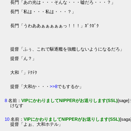
長門「あの光は・・・そんな・・・嘘だろ・・・？」
長門「私は・・・私は・・・？」
長門「うわああぁぁぁぁぁっ！！！」ｶﾞｸｶﾞｸ
提督「ふぅ、これで駆逐艦を強艦しないようになるだろ」
提督「ん？」
大和「」ﾃｸﾃｸ
提督「大和か・・・
>>8
でもするか」
8
名前：
VIPにかわりましてNIPPERがお送りします(SSL)
[sage
けなす
10
名前：
VIPにかわりましてNIPPERがお送りします(SSL)
[sag
提督「よぉ、大和ホテル」