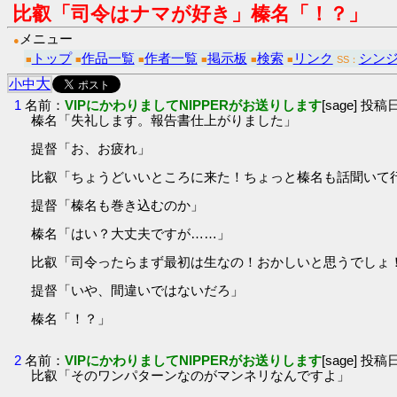
比叡「司令はナマが好き」榛名「！？」
メニュー
●
トップ
作品一覧
作者一覧
掲示板
検索
リンク
シン
■
■
■
■
■
■
SS：
大
小
中
1
名前：
VIPにかわりましてNIPPERがお送りします
[sage] 投稿日
榛名「失礼します。報告書仕上がりました」
提督「お、お疲れ」
比叡「ちょうどいいところに来た！ちょっと榛名も話聞いて
提督「榛名も巻き込むのか」
榛名「はい？大丈夫ですが……」
比叡「司令ったらまず最初は生なの！おかしいと思うでしょ
提督「いや、間違いではないだろ」
榛名「！？」
2
名前：
VIPにかわりましてNIPPERがお送りします
[sage] 投稿日
比叡「そのワンパターンなのがマンネリなんですよ」