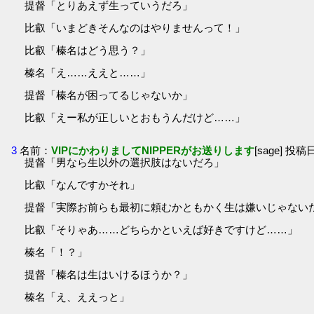
提督「とりあえず生っていうだろ」
比叡「いまどきそんなのはやりませんって！」
比叡「榛名はどう思う？」
榛名「え……ええと……」
提督「榛名が困ってるじゃないか」
比叡「えー私が正しいとおもうんだけど……」
3
名前：
VIPにかわりましてNIPPERがお送りします
[sage] 投稿日
提督「男なら生以外の選択肢はないだろ」
比叡「なんですかそれ」
提督「実際お前らも最初に頼むかともかく生は嫌いじゃない
比叡「そりゃあ……どちらかといえば好きですけど……」
榛名「！？」
提督「榛名は生はいけるほうか？」
榛名「え、ええっと」