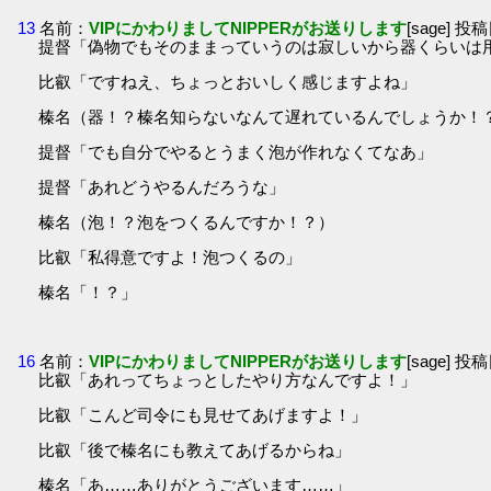
13
名前：
VIPにかわりましてNIPPERがお送りします
[sage] 投稿
提督「偽物でもそのままっていうのは寂しいから器くらいは
比叡「ですねえ、ちょっとおいしく感じますよね」
榛名（器！？榛名知らないなんて遅れているんでしょうか！
提督「でも自分でやるとうまく泡が作れなくてなあ」
提督「あれどうやるんだろうな」
榛名（泡！？泡をつくるんですか！？）
比叡「私得意ですよ！泡つくるの」
榛名「！？」
16
名前：
VIPにかわりましてNIPPERがお送りします
[sage] 投稿
比叡「あれってちょっとしたやり方なんですよ！」
比叡「こんど司令にも見せてあげますよ！」
比叡「後で榛名にも教えてあげるからね」
榛名「あ……ありがとうございます……」