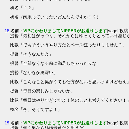
榛名「！？」
榛名（肉系っていったいどんなんですか！？）
18
名前：
VIPにかわりましてNIPPERがお送りします
[sage] 投稿
提督「最初はがっつり、それからはゆっくりとっていう感じ
比叡「でもそういうやり方だとペース狂ったりしません？」
提督「そうなんだよ」
提督「全部なくなる前に満足しちゃったりな」
提督「なかなか奥深い」
比叡「こんなこと奥深くても仕方がないと思いますけどねえ
提督「毎日の楽しみじゃないか」
比叡「毎日はやりすぎですよ！体のことも考えてください！
榛名「そ、そうですよ！」
19
名前：
VIPにかわりましてNIPPERがお送りします
[sage] 投稿
提督「働く男なら結構普通だと思うぞ」