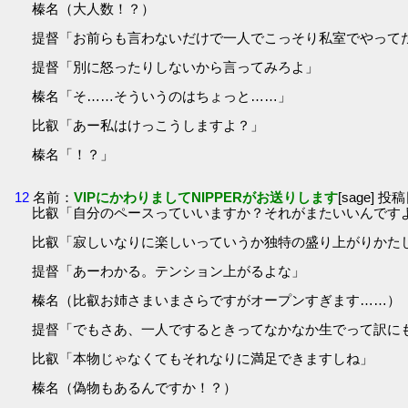
榛名（大人数！？）
提督「お前らも言わないだけで一人でこっそり私室でやって
提督「別に怒ったりしないから言ってみろよ」
榛名「そ……そういうのはちょっと……」
比叡「あー私はけっこうしますよ？」
榛名「！？」
12
名前：
VIPにかわりましてNIPPERがお送りします
[sage] 投稿
比叡「自分のペースっていいますか？それがまたいいんです
比叡「寂しいなりに楽しいっていうか独特の盛り上がりかた
提督「あーわかる。テンション上がるよな」
榛名（比叡お姉さまいまさらですがオープンすぎます……）
提督「でもさあ、一人でするときってなかなか生でって訳に
比叡「本物じゃなくてもそれなりに満足できますしね」
榛名（偽物もあるんですか！？）