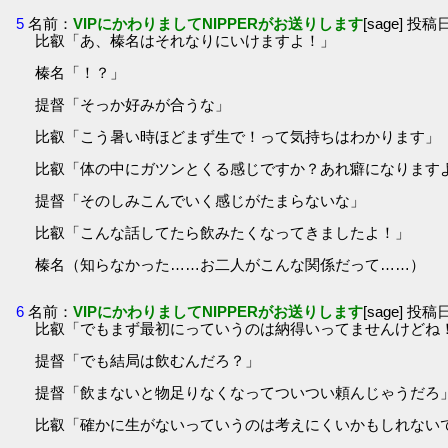
5
名前：
VIPにかわりましてNIPPERがお送りします
[sage] 投稿日
比叡「あ、榛名はそれなりにいけますよ！」
榛名「！？」
提督「そっか好みが合うな」
比叡「こう暑い時ほどまず生で！って気持ちはわかります」
比叡「体の中にガツンとくる感じですか？あれ癖になります
提督「そのしみこんでいく感じがたまらないな」
比叡「こんな話してたら飲みたくなってきましたよ！」
榛名（知らなかった……お二人がこんな関係だって……）
6
名前：
VIPにかわりましてNIPPERがお送りします
[sage] 投稿日
比叡「でもまず最初にっていうのは納得いってませんけどね
提督「でも結局は飲むんだろ？」
提督「飲まないと物足りなくなってついつい頼んじゃうだろ
比叡「確かに生がないっていうのは考えにくいかもしれない