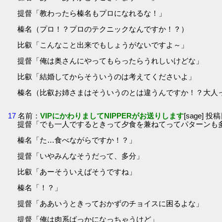
提督「教わったら榛名もプロになれるな！」
榛名（プロ！？プロのテクニックなんですか！？）
比叡「こんなこと出来でもしょうがないですよ～」
提督「俺は奥さんにやってもらったらうれしいけどな」
比叡「結婚してからそういうのは考えてくださいよ」
榛名（比叡お姉さまはそういうのとは違うんですか！？大人
17
名前：
VIPにかわりましてNIPPERがお送りします
[sage] 投稿
提督「でも一人でするときって夕食を兼ねてってパターンも
榛名「た…食べながらですか！？」
提督「いやみんなそうだって、多分」
比叡「あーそういえばそうですね」
榛名「！？」
提督「ああいうときっておかずのチョイスに困るよな」
提督「俺は肉系ばっかになっちゃうけど」