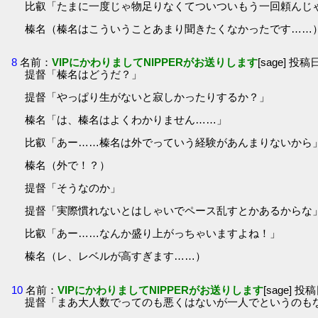
比叡「たまに一度じゃ物足りなくてついついもう一回頼んじ
榛名（榛名はこういうことあまり聞きたくなかったです……
8
名前：
VIPにかわりましてNIPPERがお送りします
[sage] 投稿日
提督「榛名はどうだ？」
提督「やっぱり生がないと寂しかったりするか？」
榛名「は、榛名はよくわかりません……」
比叡「あー……榛名は外でっていう経験があんまりないから
榛名（外で！？）
提督「そうなのか」
提督「実際慣れないとはしゃいでペース乱すとかあるからな
比叡「あー……なんか盛り上がっちゃいますよね！」
榛名（レ、レベルが高すぎます……）
10
名前：
VIPにかわりましてNIPPERがお送りします
[sage] 投稿
提督「まあ大人数でってのも悪くはないが一人でというのも