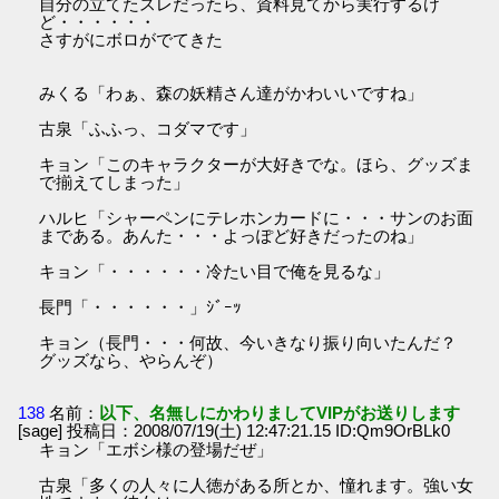
自分の立てたスレだったら、資料見てから実行するけ
ど・・・・・・
さすがにボロがでてきた
みくる「わぁ、森の妖精さん達がかわいいですね」
古泉「ふふっ、コダマです」
キョン「このキャラクターが大好きでな。ほら、グッズま
で揃えてしまった」
ハルヒ「シャーペンにテレホンカードに・・・サンのお面
まである。あんた・・・よっぽど好きだったのね」
キョン「・・・・・・冷たい目で俺を見るな」
長門「・・・・・・」ｼﾞｰｯ
キョン（長門・・・何故、今いきなり振り向いたんだ？
グッズなら、やらんぞ）
138
名前：
以下、名無しにかわりましてVIPがお送りします
[sage] 投稿日：2008/07/19(土) 12:47:21.15 ID:Qm9OrBLk0
キョン「エボシ様の登場だぜ」
古泉「多くの人々に人徳がある所とか、憧れます。強い女