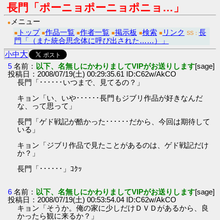
長門「ポーニョポーニョポニョ…」
メニュー
●
トップ
作品一覧
作者一覧
掲示板
検索
リンク
長
■
■
■
■
■
■
SS：
門「（また統合思念体に呼び出された……）」
大
小
中
5
名前：
以下、名無しにかわりましてVIPがお送りします
[sage]
投稿日：2008/07/19(土) 00:29:35.61 ID:C62w/AkCO
長門「･･････いつまで、見てるの？」
キョン「い、いや･･････長門もジブリ作品が好きなんだ
な、って思って」
長門「ゲド戦記が酷かった･･････だから、今回は期待して
いる」
キョン「ジブリ作品で見たことがあるのは、ゲド戦記だけ
か？」
長門「･･････」ｺｸｯ
6
名前：
以下、名無しにかわりましてVIPがお送りします
[sage]
投稿日：2008/07/19(土) 00:53:54.04 ID:C62w/AkCO
キョン「そうか。俺の家に少しだけＤＶＤがあるから、良
かったら観に来るか？」