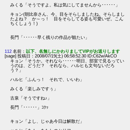
みくる「そうですよ。私は気にしてませんから･･････」
キョン(朝比奈さん、今、目をそらしましたね。そらしまし
たよね？ か～っ！ 目をそらしてる姿も可愛いぜ。こん
ちくしょう！)
長門「･･････早く残りの作品が観たい」
112
名前：
以下、名無しにかわりましてVIPがお送りします
[sage] 投稿日：2008/07/19(土) 06:58:52.30 ID:C62w/AkCO
キョン「そうか。それなら･･････明日、部室で見るってい
うのは、どうだ？ それなら、ハルヒも文句ないだろ
う？」
ハルヒ「ふんっ！ それで、いいわ」
みくる「楽しみですぅ」
古泉「そうですね♪」
長門「･･････」ｺｸｯ
キョン「よし、じゃあ今日は解散だ」