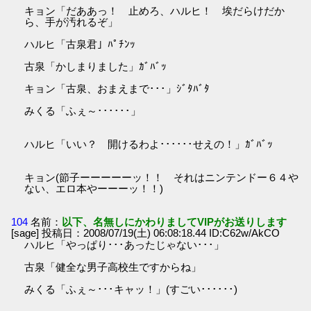
キョン「だああっ！ 止めろ、ハルヒ！ 埃だらけだか
ら、手が汚れるぞ」
ハルヒ「古泉君」ﾊﾟﾁﾝｯ
古泉「かしまりました」ｶﾞﾊﾞｯ
キョン「古泉、おまえまで･･･」ｼﾞﾀﾊﾞﾀ
みくる「ふぇ～･･････」
ハルヒ「いい？ 開けるわよ･･････せえの！」ｶﾞﾊﾞｯ
キョン(節子ーーーーーッ！！ それはニンテンドー６４や
ない、エロ本やーーーッ！！)
104
名前：
以下、名無しにかわりましてVIPがお送りします
[sage] 投稿日：2008/07/19(土) 06:08:18.44 ID:C62w/AkCO
ハルヒ「やっぱり･･･あったじゃない･･･」
古泉「健全な男子高校生ですからね」
みくる「ふぇ～･･･キャッ！」(すごい･･････)