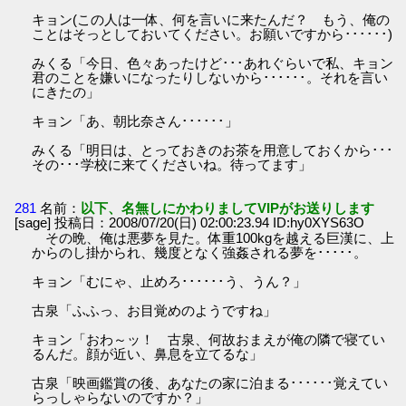
キョン(この人は一体、何を言いに来たんだ？ もう、俺の
ことはそっとしておいてください。お願いですから･･････)
みくる「今日、色々あったけど･･･あれぐらいで私、キョン
君のことを嫌いになったりしないから･･････。それを言い
にきたの」
キョン「あ、朝比奈さん･･････」
みくる「明日は、とっておきのお茶を用意しておくから･･･
その･･･学校に来てくださいね。待ってます」
281
名前：
以下、名無しにかわりましてVIPがお送りします
[sage] 投稿日：2008/07/20(日) 02:00:23.94 ID:hy0XYS63O
その晩、俺は悪夢を見た。体重100kgを越える巨漢に、上
からのし掛かられ、幾度となく強姦される夢を･････。
キョン「むにゃ、止めろ･･････う、うん？」
古泉「ふふっ、お目覚めのようですね」
キョン「おわ～ッ！ 古泉、何故おまえが俺の隣で寝てい
るんだ。顔が近い、鼻息を立てるな」
古泉「映画鑑賞の後、あなたの家に泊まる･･････覚えてい
らっしゃらないのですか？」