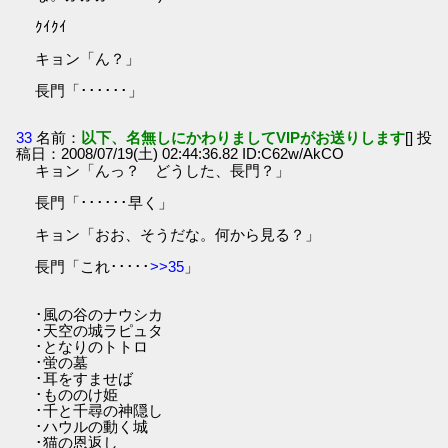
ｸｲｸｲ
キョン「ん？」
長門「･･････」
33
名前：
以下、名無しにかわりましてVIPがお送りします
[] 投
稿日：2008/07/19(土) 02:44:36.82 ID:C62w/AkCO
キョン「んっ？ どうした、長門？」
長門「･･････早く」
キョン「おお、そうだな。何から見る？」
長門「これ･････
>>35
」
･風の谷のナウシカ
･天空の城ラピュタ
･となりのトトロ
･蛍の墓
･耳をすませば
･もののけ姫
･千と千尋の神隠し
･ハウルの動く城
･猫の恩返し