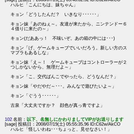
ハルヒ「こんにちは、妹ちゃん」
キョン「どうしたんだ？ いきなり･･････」
キョン妹「あのねぇ～。友達が来たから、ニンテンドー６
４借りに来たの～」
キョン(だああっ！ 不味いぞ。あの箱の中には･･･)
キョン「げ、ゲームキューブでいいだろう。新しい方のス
マブラもあるしな」
キョン妹「え～！ ゲームキューブはコントローラーが２
つしかないから、無理だよ～」
キョン「こ、交代ばんこでやったら、どうなんだ？」
キョン妹「やだやだ～･･･。みんなで遊びたいよ～」
キョン「ぐうう･･････」
古泉「大丈夫ですか？ 顔色が真っ青ですよ」
102
名前：
以下、名無しにかわりましてVIPがお送りします
[sage] 投稿日：2008/07/19(土) 05:55:35.96 ID:C62w/AkCO
ハルヒ「怪しいわね･･･ちょっと、見せなさい！」