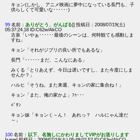
キョン(しかし、アニメ映画に夢中になっている長門も、子
供らしくて可愛いな･･････)
99
名前：
ありがとう、がんばる
[] 投稿日：2008/07/19(土)
05:37:24.18 ID:C62w/AkCO
古泉「いやぁ･･････最後のシーンは、何時観ても感動しま
すね」
キョン「それがジブリの良い所でもあるな」
長門「･･････まだ、こんなにある」
みくる「とりあえず、今日は遅いですし、また今度にしま
せんか？」
ハルヒ「そうね。また来週、キョンの家に集合ね！」
キョン「また、俺の家かよ」ﾌｩ･･･
ﾊﾞﾀﾝ
キョン妹「キョンく～ん！ あれっ？ ハルにゃん達だ
～」
100
名前：
以下、名無しにかわりましてVIPがお送りします
[sage] 投稿日：2008/07/19(土) 05:48:02.52 ID:C62w/AkCO