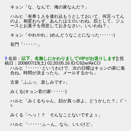
キョン「な、なんで、俺の家なんだ？」
ハルヒ「有希１人を連れ込もうとしておいて、何言ってん
のよ。相変わらず、あんたはエロいわね。罰として、ジュ
ースとお菓子を用意しておきなさい。いいわね？」
キョン「やれやれ」(めんどうなことになった･･････)
長門「･･････」
9
名前：
以下、名無しにかわりましてVIPがお送りします
[] 投
稿日：2008/07/19(土) 01:20:05.16 ID:C62w/AkCO
ハルヒ「･･････というわけで、次の日曜はキョンの家に集
合ね。時間が決まったら、メールするから」
古泉「ふふっ、楽しみです♪」
みくる(キョン君の家･･････)
ハルヒ「みくるちゃん、顔が真っ赤よ。どうかした？」ｼﾞｰ
ｯ
みくる「へっ！？ そんなことないですよぅ」
ハルヒ「･･････ふ～ん。なら、いいけど」