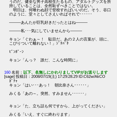
うのだ。健全な男子高校生たるもの、アダルトグッズを所
持していることは、全然恥ずべきことではない。
明日は、何喰わぬ顔で登校すればいいのだ。そう、谷口
のように、堂々としてさえいればそれで･･････
―――あんたが巨乳好きだったとはね―――
―――私･･･気にしていませんから―――
キョン「ぐわぁ～！ 駄目だ。あの２人の言葉が、頭に、
こびりついて離れない！」ｼﾞﾀﾊﾞﾀ
ﾋﾟﾝﾎﾟｰﾝ
キョン「んっ？ 誰だ、こんな時間に」
160
名前：
以下、名無しにかわりましてVIPがお送りします
[sage] 投稿日：2008/07/19(土) 17:29:28.29 ID:C62w/AkCO
ｶﾞﾁｬ
キョン「はい･･･あっ！ 朝比奈さん･･････」
みくる「あの～。突然、すみません･･････」
キョン「た、立ち話も何ですから、上がってください」
みくる「いえ、すぐに終わります」