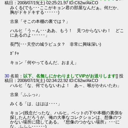
稿日：2008/07/19(土) 02:25:21.97 ID:C62w/AkCO
みくる(でも･･･ここがキョン君の部屋なんだぁ。何だか、
胸がドキドキする･･････)
古泉「そこの本棚の裏では？」
ハルヒ「う～ん･･･ああ、もう！ 見つからないわ！ どこ
にあるのよ･･････」
長門(･･･天空の城ラピュタ？ 非常に興味深い)
ｶﾞﾁｬ
キョン「何やってるんだ、おまえ」
30
名前：
以下、名無しにかわりましてVIPがお送りします
[] 投
稿日：2008/07/19(土) 02:34:22.92 ID:C62w/AkCO
ハルヒ「な、何でもないわよ！ あ～、喉がかわいたわ」
古泉「ふふっ♪」
みくる「は、ははは････」
キョン(残念だったな、ハルヒ。ベットの下や本棚の裏側を
探したんだろうが、俺の大事なコレクションは、想像のつ
かない場所に隠してある。『想像のつかない場所』･･･に
な。ふふふ･･････)