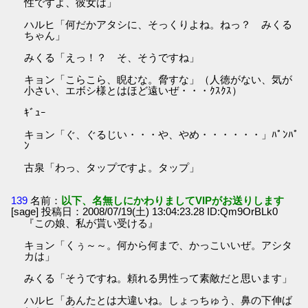
性ですよ、彼女は」
ハルヒ「何だかアタシに、そっくりよね。ねっ？ みくる
ちゃん」
みくる「えっ！？ そ、そうですね」
キョン「こらこら、睨むな。脅すな」（人徳がない、気が
小さい、エボシ様とはほど遠いぜ・・・ｸｽｸｽ）
ｷﾞｭｰ
キョン「ぐ、ぐるじい・・・や、やめ・・・・・・」ﾊﾟﾝﾊﾟ
ﾝ
古泉「わっ、タップですよ。タップ」
139
名前：
以下、名無しにかわりましてVIPがお送りします
[sage] 投稿日：2008/07/19(土) 13:04:23.28 ID:Qm9OrBLk0
『この娘、私が貰い受ける』
キョン「くぅ～～。何から何まで、かっこいいぜ。アシタ
カは」
みくる「そうですね。頼れる男性って素敵だと思います」
ハルヒ「あんたとは大違いね。しょっちゅう、鼻の下伸ば