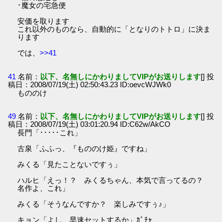
･魔女の宅急便
安価を取ります
これ以外のものなら、自動的に「となりのトトロ」に決ま
ります
では、
>>41
41
名前：
以下、名無しにかわりましてVIPがお送りします
[] 投
稿日：2008/07/19(土) 02:50:43.23 ID:oevcWJWk0
もののけ
49
名前：
以下、名無しにかわりましてVIPがお送りします
[] 投
稿日：2008/07/19(土) 03:01:20.94 ID:C62w/AkCO
長門「･････これ」
古泉「ふふっ、『もののけ姫』ですね」
みくる「見たことないですぅ」
ハルヒ「えっ！？ みくるちゃん、本気で言ってるの？
名作よ、これ」
みくる「そうなんですか？ 楽しみですぅ♪」
キョン「よし、早速セットするか」ｶﾞﾁｬ