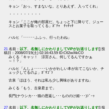
キョン「おっ、すまないな。とりあえず、入ってくれ」
・・・・・・・・・
キョン「ここが俺の部屋だ。ちょっと下に降りて、ジュー
スとお菓子を取ってくる」ｶﾞﾁｬ ﾀｯﾀｯﾀ
ハルヒ「･･････ふふっ、行ったわね」
21
名前：
以下、名無しにかわりましてVIPがお送りします
[] 投
稿日：2008/07/19(土) 02:16:43.59 ID:C62w/AkCO
みくる「キャッ！ 涼宮さん、何してるんですかぁ
～！？」
ハルヒ「んしょ･･････いかがわしい本が出てこないか、チ
ェックしてるのよ」ｶﾞｻｺﾞｿ
古泉「ほほう、それは私も少し興味がありますね」
みくる「もう、古泉君まで」
長門(ナウシカ･･･猫の恩返し･･･もののけ姫･･･)ｼﾞｰｯ
27
名前：
以下、名無しにかわりましてVIPがお送りします
[] 投