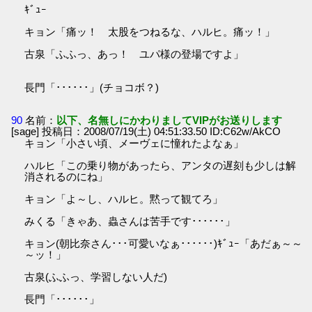
ｷﾞｭｰ
キョン「痛ッ！ 太股をつねるな、ハルヒ。痛ッ！」
古泉「ふふっ、あっ！ ユパ様の登場ですよ」
長門「･･････」(チョコボ？)
90
名前：
以下、名無しにかわりましてVIPがお送りします
[sage] 投稿日：2008/07/19(土) 04:51:33.50 ID:C62w/AkCO
キョン「小さい頃、メーヴェに憧れたよなぁ」
ハルヒ「この乗り物があったら、アンタの遅刻も少しは解
消されるのにね」
キョン「よ～し、ハルヒ。黙って観てろ」
みくる「きゃあ、蟲さんは苦手です･･････」
キョン(朝比奈さん･･･可愛いなぁ･･････)ｷﾞｭｰ「あだぁ～～
～ッ！」
古泉(ふふっ、学習しない人だ)
長門「･･････」