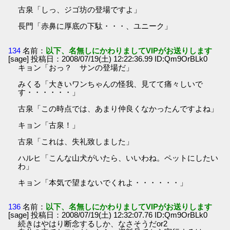
古泉「しっ、ジゴ坊の登場ですよ」
長門「赤鼻に厚底の下駄・・・、ユニーク」
134
名前：
以下、名無しにかわりましてVIPがお送りします
[sage] 投稿日：2008/07/19(土) 12:22:36.99 ID:Qm9OrBLk0
キョン「おっ？ サンの登場だ」
みくる「大きいワンちゃんの怪我、見てて痛々しいで
す・・・・・・」
古泉「この時点では、あまり仲良くなかったんですよね」
キョン「古泉！」
古泉「これは、失礼致しました」
ハルヒ「こんな山犬がいたら、いいわね。ペットにしたい
わ」
キョン「本気で望まないでくれよ・・・・・・」
136
名前：
以下、名無しにかわりましてVIPがお送りします
[sage] 投稿日：2008/07/19(土) 12:32:07.76 ID:Qm9OrBLk0
続きはやはり断念するしか、なさそうだor2