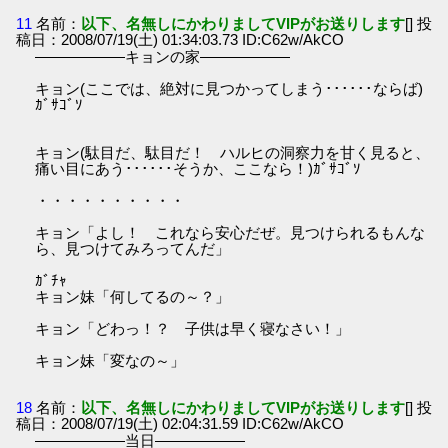
11
名前：
以下、名無しにかわりましてVIPがお送りします
[] 投
稿日：2008/07/19(土) 01:34:03.73 ID:C62w/AkCO
――――――キョンの家――――――
キョン(ここでは、絶対に見つかってしまう･･････ならば)
ｶﾞｻｺﾞｿ
キョン(駄目だ、駄目だ！ ハルヒの洞察力を甘く見ると、
痛い目にあう･･････そうか、ここなら！)ｶﾞｻｺﾞｿ
・・・・・・・・・・
キョン「よし！ これなら安心だぜ。見つけられるもんな
ら、見つけてみろってんだ」
ｶﾞﾁｬ
キョン妹「何してるの～？」
キョン「どわっ！？ 子供は早く寝なさい！」
キョン妹「変なの～」
18
名前：
以下、名無しにかわりましてVIPがお送りします
[] 投
稿日：2008/07/19(土) 02:04:31.59 ID:C62w/AkCO
――――――当日――――――