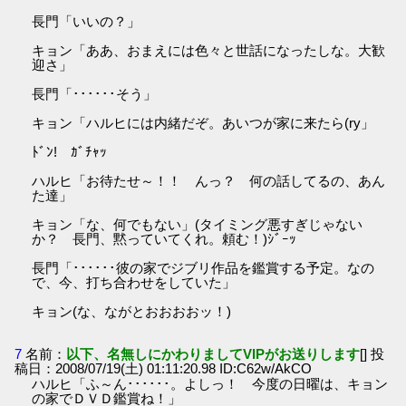
長門「いいの？」
キョン「ああ、おまえには色々と世話になったしな。大歓
迎さ」
長門「･･････そう」
キョン「ハルヒには内緒だぞ。あいつが家に来たら(ry」
ﾄﾞﾝ! ｶﾞﾁｬｯ
ハルヒ「お待たせ～！！ んっ？ 何の話してるの、あん
た達」
キョン「な、何でもない」(タイミング悪すぎじゃない
か？ 長門、黙っていてくれ。頼む！)ｼﾞｰｯ
長門「･･････彼の家でジブリ作品を鑑賞する予定。なの
で、今、打ち合わせをしていた」
キョン(な、ながとおおおおッ！)
7
名前：
以下、名無しにかわりましてVIPがお送りします
[] 投
稿日：2008/07/19(土) 01:11:20.98 ID:C62w/AkCO
ハルヒ「ふ～ん･･････。よしっ！ 今度の日曜は、キョン
の家でＤＶＤ鑑賞ね！」