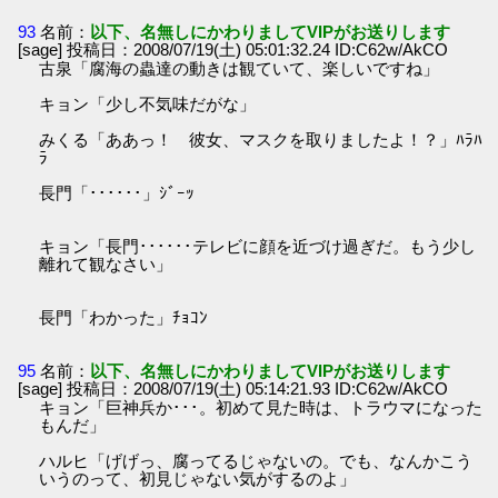
93
名前：
以下、名無しにかわりましてVIPがお送りします
[sage] 投稿日：2008/07/19(土) 05:01:32.24 ID:C62w/AkCO
古泉「腐海の蟲達の動きは観ていて、楽しいですね」
キョン「少し不気味だがな」
みくる「ああっ！ 彼女、マスクを取りましたよ！？」ﾊﾗﾊ
ﾗ
長門「･･････」ｼﾞｰｯ
キョン「長門･･････テレビに顔を近づけ過ぎだ。もう少し
離れて観なさい」
長門「わかった」ﾁｮｺﾝ
95
名前：
以下、名無しにかわりましてVIPがお送りします
[sage] 投稿日：2008/07/19(土) 05:14:21.93 ID:C62w/AkCO
キョン「巨神兵か･･･。初めて見た時は、トラウマになった
もんだ」
ハルヒ「げげっ、腐ってるじゃないの。でも、なんかこう
いうのって、初見じゃない気がするのよ」