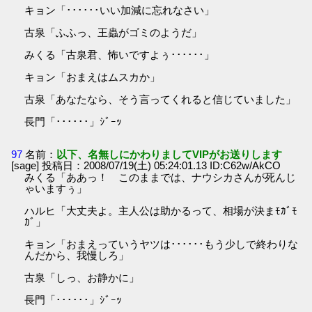
キョン「･･････いい加減に忘れなさい」
古泉「ふふっ、王蟲がゴミのようだ」
みくる「古泉君、怖いですよぅ･･････」
キョン「おまえはムスカか」
古泉「あなたなら、そう言ってくれると信じていました」
長門「･･････」ｼﾞｰｯ
97
名前：
以下、名無しにかわりましてVIPがお送りします
[sage] 投稿日：2008/07/19(土) 05:24:01.13 ID:C62w/AkCO
みくる「ああっ！ このままでは、ナウシカさんが死んじ
ゃいますぅ」
ハルヒ「大丈夫よ。主人公は助かるって、相場が決まﾓｶﾞﾓ
ｶﾞ」
キョン「おまえっていうヤツは･･････もう少しで終わりな
んだから、我慢しろ」
古泉「しっ、お静かに」
長門「･･････」ｼﾞｰｯ