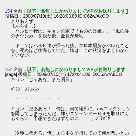
154
名前：
以下、名無しにかわりましてVIPがお送りします
[]
投稿日：2008/07/19(土) 16:28:03.89 ID:C62w/AkCO
とりあえず･･････
【あらすじ】
ハルヒ一行は、キョンの家で『もののけ姫』、『風の谷
のナウシカ』を観た後、全員が帰宅。
キョンはハルヒ達が帰った後、エロ本場所がバレたこと
を、死ぬほど後悔していた。妹は、この状況をよくわかっ
ていない。
157
名前：
以下、名無しにかわりましてVIPがお送りします
[sage] 投稿日：2008/07/19(土) 17:04:41.06 ID:C62w/AkCO
キョン「じゃあな、また明日」
ﾊﾞﾀﾝ ｽﾀｽﾀｽﾀ
・・・・・・・・・・・
キョン「だああっ！ 俺は、何て場所に、myコレクション
を隠してしまったんだ。妹がニンテンドー６４を取りにく
るくらい、予想できたはずなのに･････」ｼﾞﾀﾊﾞﾀ
冷静に考えろ、俺。エロ本を所持していて何が悪いとい