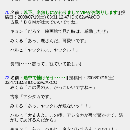
70
名前：
以下、名無しにかわりましてVIPがお送りします
[] 投
稿日：2008/07/19(土) 03:31:12.47 ID:C62w/AkCO
古泉「ＢＧＭが壮大でいいですね」
キョン「だろ？ 映画館で見た時は、感動したぜ」
みくる「あっ、鹿さんだ。可愛いです」
ハルヒ「ヤックルよ、ヤックル！」
長門(･････黙って、観ていて欲しい)
72
名前：
途中で挫けそう･････
[] 投稿日：2008/07/19(土)
03:47:13.53 ID:C62w/AkCO
みくる「この男の人、かっこいいですね～」
古泉「アシタカです」
みくる「あっ、ヤックルが危ないッ！！」
ハルヒ「大丈夫よ。この後、アシタカが弓で驚かせて、逃
がしてあげるんだから」
キョン「こらっ、ハルヒ。ネタバレするんじゃない！」