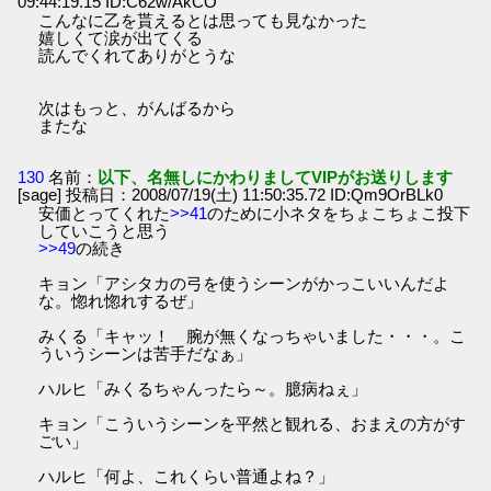
09:44:19.15 ID:C62w/AkCO
こんなに乙を貰えるとは思っても見なかった
嬉しくて涙が出てくる
読んでくれてありがとうな
次はもっと、がんばるから
またな
130
名前：
以下、名無しにかわりましてVIPがお送りします
[sage] 投稿日：2008/07/19(土) 11:50:35.72 ID:Qm9OrBLk0
安価とってくれた
>>41
のために小ネタをちょこちょこ投下
していこうと思う
>>49
の続き
キョン「アシタカの弓を使うシーンがかっこいいんだよ
な。惚れ惚れするぜ」
みくる「キャッ！ 腕が無くなっちゃいました・・・。こ
ういうシーンは苦手だなぁ」
ハルヒ「みくるちゃんったら～。臆病ねぇ」
キョン「こういうシーンを平然と観れる、おまえの方がす
ごい」
ハルヒ「何よ、これくらい普通よね？」