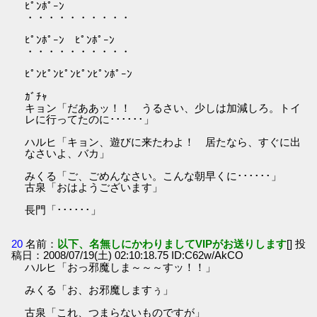
ﾋﾟﾝﾎﾟｰﾝ
・・・・・・・・・・
ﾋﾟﾝﾎﾟｰﾝ ﾋﾟﾝﾎﾟｰﾝ
・・・・・・・・・・
ﾋﾟﾝﾋﾟﾝﾋﾟﾝﾋﾟﾝﾋﾟﾝﾎﾟｰﾝ
ｶﾞﾁｬ
キョン「だああッ！！ うるさい、少しは加減しろ。トイ
レに行ってたのに･･････」
ハルヒ「キョン、遊びに来たわよ！ 居たなら、すぐに出
なさいよ、バカ」
みくる「ご、ごめんなさい。こんな朝早くに･･････」
古泉「おはようございます」
長門「･･････」
20
名前：
以下、名無しにかわりましてVIPがお送りします
[] 投
稿日：2008/07/19(土) 02:10:18.75 ID:C62w/AkCO
ハルヒ「おっ邪魔しま～～～すッ！！」
みくる「お、お邪魔しますぅ」
古泉「これ、つまらないものですが」