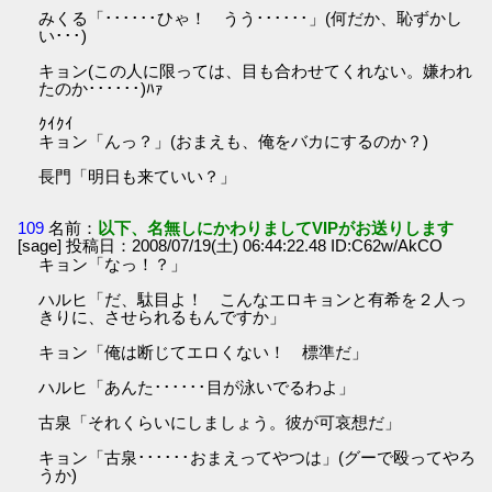
みくる「･･････ひゃ！ うう･･････」(何だか、恥ずかし
い･･･)
キョン(この人に限っては、目も合わせてくれない。嫌われ
たのか･･････)ﾊｧ
ｸｲｸｲ
キョン「んっ？」(おまえも、俺をバカにするのか？)
長門「明日も来ていい？」
109
名前：
以下、名無しにかわりましてVIPがお送りします
[sage] 投稿日：2008/07/19(土) 06:44:22.48 ID:C62w/AkCO
キョン「なっ！？」
ハルヒ「だ、駄目よ！ こんなエロキョンと有希を２人っ
きりに、させられるもんですか」
キョン「俺は断じてエロくない！ 標準だ」
ハルヒ「あんた･･････目が泳いでるわよ」
古泉「それくらいにしましょう。彼が可哀想だ」
キョン「古泉･･････おまえってやつは」(グーで殴ってやろ
うか)