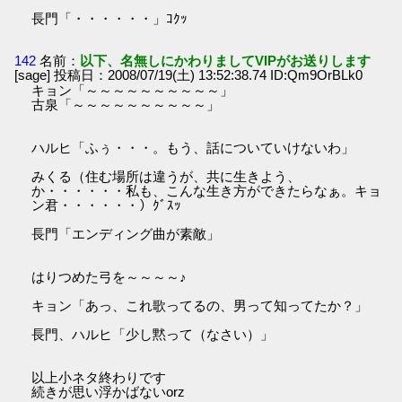
長門「・・・・・・」ｺｸｯ
142
名前：
以下、名無しにかわりましてVIPがお送りします
[sage] 投稿日：2008/07/19(土) 13:52:38.74 ID:Qm9OrBLk0
キョン「～～～～～～～～～～」
古泉「～～～～～～～～～～」
ハルヒ「ふぅ・・・。もう、話についていけないわ」
みくる（住む場所は違うが、共に生きよう、
か・・・・・・私も、こんな生き方ができたらなぁ。キョ
ン君・・・・・・）ｸﾞｽｯ
長門「エンディング曲が素敵」
はりつめた弓を～～～～♪
キョン「あっ、これ歌ってるの、男って知ってたか？」
長門、ハルヒ「少し黙って（なさい）」
以上小ネタ終わりです
続きが思い浮かばないorz