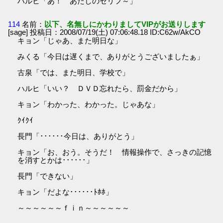
ハルヒ「あ！ あたしのセリフ～」
114
名前：
以下、名無しにかわりましてVIPがお送りします
[sage] 投稿日：2008/07/19(土) 07:06:48.18 ID:C62w/AkCO
キョン「じゃあ、また明日な」
みくる「今日は遅くまで、ありがとうございましたぁ」
古泉「では、また明日、学校で」
ハルヒ「いい？ ＤＶＤ忘れたら、罰金だから」
キョン「わかった、わかった。じゃあな」
ｸｲｸｲ
長門「･･････今日は、ありがとう」
キョン「お、おう。そうだ！ 情報操作で、さっきの記憶
を消すとかは･･････」
長門「できない」
キョン「だよな･･････ﾄﾎﾎ」
～～～～～～ｆｉｎ～～～～～～