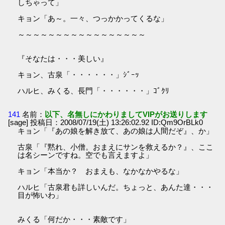
しちゃって」
キョン「あ～。一々、つっかかってくるな」
～～～～～～～～～～～～～～～～～
『そなたは・・・美しい』
キョン、古泉「・・・・・・」ｼﾞｰｯ
ハルヒ、みくる、長門「・・・・・・」ｺﾞｸﾘ
141
名前：
以下、名無しにかわりましてVIPがお送りします
[sage] 投稿日：2008/07/19(土) 13:26:02.92 ID:Qm9OrBLk0
キョン「『あの娘を解き放て、あの娘は人間だぞ』、か」
古泉「『黙れ、小僧。おまえにサンを救えるか？』、ここ
は名シーンですね。空でも言えますよ」
キョン「本当か？ おまえも、なかなかやるな」
ハルヒ「古泉君も詳しいんだ。ちょっと、あんた達・・・
目が怖いわ」
みくる「何だか・・・素敵です」