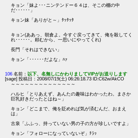
キョン「妹よ･･･ニンテンドー６４は、そこの棚の中
だ･･････」
キョン妹「ありがと～」ﾀｯﾀｯﾀ
キョン(ああっ、朝倉よ。今すぐ戻ってきて、俺を殺してく
れ･･････。頼むから、一思いにやってくれ)
長門「それはできない」
キョン「･･････だよな」ﾊｧ
106
名前：
以下、名無しにかわりましてVIPがお送りします
[sage] 投稿日：2008/07/19(土) 06:26:18.73 ID:C62w/AkCO
～～～～～～～～～～～～～～
ハルヒ「とりあえず、あんたの趣味はわかったわ。まさか
巨乳好きだったとはね～」
キョン「どこまで、俺を貶めれば気が済むんだ、おまえ
は」
古泉「ふふっ、持っていない男の子の方が珍しいですよ」
キョン「フォローになっていないぞ」ﾁﾗｯ