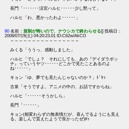
長門「･･･････涼宮ハルヒ･･････少し黙って」
ハルヒ「わ、悪かったわよ･･････」
80
名前：
規制が怖いので、ナウシカで終わらせる
[] 投稿日：
2008/07/19(土) 04:20:23.01 ID:C62w/AkCO
～～～～～～～～～～～～～～～～
みくる「ううっ、感動しました」
ハルヒ「でしょ？ それにしても、あの『デイダラボッ
チ』っていうヤツ･･････どこかで見たことあるのよ
ね･･････」
キョン「ゆ、夢でも見たんじゃないのか？」ﾄﾞｷｯ
古泉「そうですよ。アニメの中の、お話ですからね」
ハルヒ「･･････そうかしら」
長門「･･････」
キョン(相変わらずの無表情だが、喜んでるようにも見え
る。楽しんで貰えたようで良かったぜ)ﾎｯ