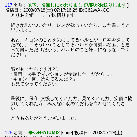
117
名前：
以下、名無しにかわりましてVIPがお送りします
[]
投稿日：2008/07/19(土) 07:17:16.29 ID:C62w/AkCO
とりあえず、ここで区切ります。
続きが思いついたり、レスが残っていたら、また書こうと
思います。
あと、キョンのことを気にしてるハルヒがエロ本を探して
たのは、「そういうことしてるハルヒが可愛いなぁ」と思
って書いただけだから、ハルヒのこと嫌いにならないでく
ださい。
暇があったらですけど、
･長門「火事でマンションが全焼した。だから…」
･キョン「何、読んでるんだ？」
も見てやってください。
最後に、保守･支援してくれた方、見てくれた方、安価に協
力してくれた方、みんなに改めてお礼を言わせてくださ
い。
どうもありがとうございました。
126
名前：
◆vvN6YfUMf2
[sage] 投稿日：2008/07/19(土)