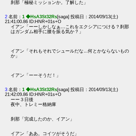
刹那「極秘ミッションか。了解した」
2
名前：
1 ◆HsA3St32Rs
[saga] 投稿日：2014/09/13(土)
21:41:00.86 ID:HNR+01s+O
イアン「ーーしかしなぁ…これをエクシアにつける？刹那
はガンダム相手に腰を振る気か？」
イアン「それもそれでシュールだな…何とかならないもの
か」
イアン「ーーそうだ！」
3
名前：
1 ◆HsA3St32Rs
[saga] 投稿日：2014/09/13(土)
21:42:09.86 ID:HNR+01s+O
ーー３日後
夜中、トレミー格納庫
刹那「完成したのか、イアン」
イアン「ああ。コイツがそうだ」