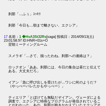
刹那「…ふぅ」ｽｯｷﾘ
刹那「今日も…朝まで離さない、エクシア」
17
名前：
1 ◆HsA3St32Rs
[saga] 投稿日：2014/09/13(土)
23:01:58.97 ID:HNR+01s+O
翌朝ミーティングルーム
スメラギ「…さて、揃ったわね。刹那への連絡は？」
ロックオン「ああ。刹那には、今日の集合は昼だと伝えて
ある。大丈夫だろ」
イアン「急に呼び出しを受けたが…ワシに何のようだ？
（やっべーバレたかもやっべー）」
ティエリア「とぼけても無駄だぞイアン。ヴェーダによる
調査で、エクシアに特殊なプログラムが発信されているこ
とがわかった。あの、刹那が抱きかかえていたエクシアそ