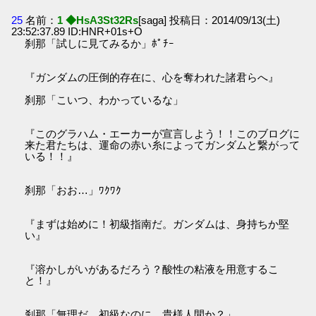
25
名前：
1 ◆HsA3St32Rs
[saga] 投稿日：2014/09/13(土)
23:52:37.89 ID:HNR+01s+O
刹那「試しに見てみるか」ﾎﾟﾁｰ
『ガンダムの圧倒的存在に、心を奪われた諸君らへ』
刹那「こいつ、わかっているな」
『このグラハム・エーカーが宣言しよう！！このブログに
来た君たちは、運命の赤い糸によってガンダムと繋がって
いる！！』
刹那「おお…」ﾜｸﾜｸ
『まずは始めに！初級指南だ。ガンダムは、身持ちか堅
い』
『溶かしがいがあるだろう？酸性の粘液を用意するこ
と！』
刹那「無理だ…初級なのに。貴様人間か？」