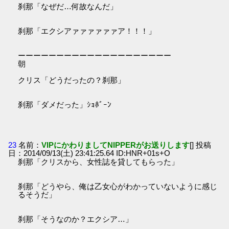
刹那「なぜだ…何故なんだ」
刹那「エクシアァァァァァァア！！！」
ーーーーーーーーーーーーーーーーーーーー
朝
クリス「どうだったの？刹那」
刹那「ダメだった」ｼｮﾎﾞｰﾝ
23
名前：
VIPにかわりましてNIPPERがお送りします
[] 投稿
日：2014/09/13(土) 23:41:25.64 ID:HNR+01s+O
刹那「クリスから、女性誌を貸してもらった」
刹那「どうやら、俺は乙女心がわかっていないように感じ
るそうだ」
刹那「そうなのか？エクシア…」