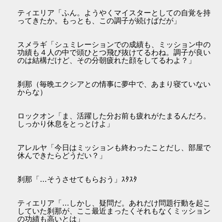
ティエリア「ふん。ようやくマイスターとしての自覚を持
ってきたか。もっとも、この調子が続けばだが」
スメラギ「シュミレーションでの成績も、ミッション中の
功績も４人の中で頭ひとつ飛び抜けてるわね。調子が良い
のは結構だけど、その分朝疲れた顔をしてるわよ？」
刹那（毎晩エクシアとの情事に夢中で、あまり寝ていない
からな）
ロックオン「ま、活躍した分お前も疲れがたまるんだろ。
しっかり休息をとっとけよ」
アレルヤ「今日はミッションも終わったことだし、部屋で
休んできたらどうだい？」
刹那「…そうさせてもらおう」ｽﾀｽﾀ
ティエリア「…しかし、疑問だ。あれだけ問題行動を起こ
していた刹那が、ここ最近まったくそれもなくミッション
の功績も高いとは」