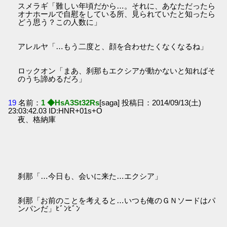
スメラギ「難しい年頃だから…。それに、あなただったら
オナホールで自慰をしている所、見られていたと知ったら
どう思う？この人数に」
アレルヤ「…もう二度と、顔を合わせたくなくなるね」
ロックオン「まあ、刹那もエクシアが動かないと知ればそ
のうち諦めるだろ」
19
名前：
1 ◆HsA3St32Rs
[saga] 投稿日：2014/09/13(土)
23:03:42.03 ID:HNR+01s+O
夜、格納庫
刹那「…今日も、会いに来た…エクシア」
刹那「お前のことを考えると…いつも俺のＧＮソードはパ
ンパンだ」ﾋﾞﾝﾋﾞﾝ