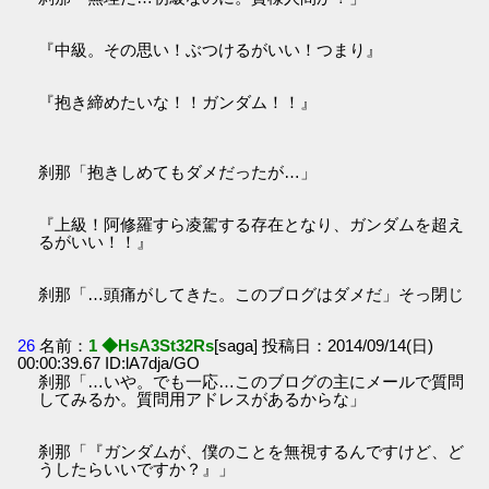
『中級。その思い！ぶつけるがいい！つまり』
『抱き締めたいな！！ガンダム！！』
刹那「抱きしめてもダメだったが…」
『上級！阿修羅すら凌駕する存在となり、ガンダムを超え
るがいい！！』
刹那「…頭痛がしてきた。このブログはダメだ」そっ閉じ
26
名前：
1 ◆HsA3St32Rs
[saga] 投稿日：2014/09/14(日)
00:00:39.67 ID:lA7dja/GO
刹那「…いや。でも一応…このブログの主にメールで質問
してみるか。質問用アドレスがあるからな」
刹那「『ガンダムが、僕のことを無視するんですけど、ど
うしたらいいですか？』」