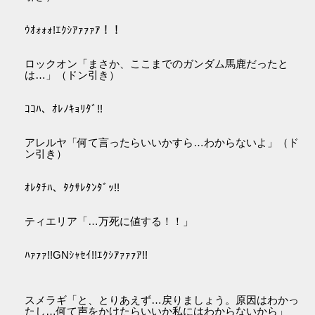
ｳｵｫｫｫ!ｴｸｼｱｧｧｧｱ！！
ロックオン「まさか、ここまでのガンダム馬鹿だったと
は…」（ドン引き）
ｺｺﾊ、ｵﾚﾉｷｮﾘﾀﾞ!!
アレルヤ「何て言ったらいいかすら…わからないよ」（ド
ン引き）
ｵﾚﾀﾁﾊ、ﾀｸｻﾚﾀﾝﾀﾞｯ!!
ティエリア「…万死に値する！！」
ﾊｧｧｧ!!GNｼｬｾｲ!!ｴｸｼｱｧｧｧｱ!!
スメラギ「と、とりあえず…戻りましょう。原因はわかっ
たし…何て声をかけたらいいか私にはわからないから」