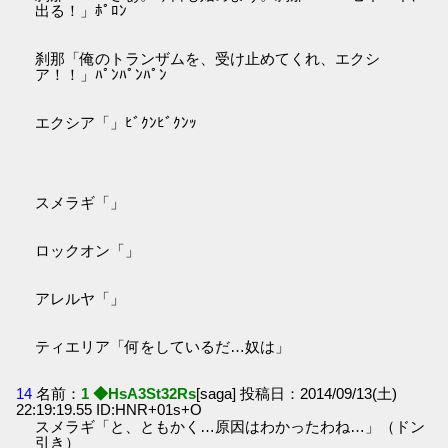
出る！」ﾎﾟﾛﾝ
刹那「俺のトランザムを、受け止めてくれ、エクシ
ア！！」ﾊﾟﾝﾊﾟﾝﾊﾟﾝ
エクシア「」ﾋﾞｸﾝﾋﾞｸﾝｯ
スメラギ「」
ロックオン「」
アレルヤ「」
ティエリア「何をしているだ…奴は」
14
名前：
1 ◆HsA3St32Rs
[saga] 投稿日：2014/09/13(土)
22:19:19.55 ID:HNR+01s+O
スメラギ「と、ともかく…原因はわかったわね…」（ドン
引き）