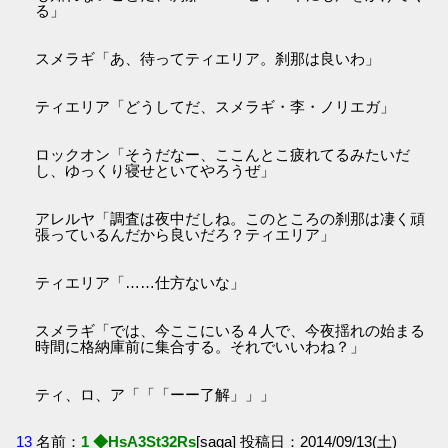
る」
スメラギ「あ、待ってティエリア。刹那は良いわ」
ティエリア「どうしてだ、スメラギ・李・ノリエガ」
ロックオン「そうだなー、ここんとこ疲れてるみたいだ
し、ゆっくり寝せといてやろうぜ」
アレルヤ「調査は夜中だしね。このところの刹那は凄く頑
張っているんだから良いだろ？ティエリア」
ティエリア「……仕方ないな」
スメラギ「では、今ここにいる４人で、今夜揺れの始まる
時間に格納庫前に集合する。それでいいわね？」
ティ、ロ、ア「「「ーー了解」」」
13
名前：
1 ◆HsA3St32Rs
[saga] 投稿日：2014/09/13(土)