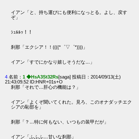
イアン「と、持ち運びにも便利になっとる。よし、戻す
ぞ」
ｼｭﾙﾙｯ！！
刹那「エクシア！！((((*゜▽゜*))))」
イアン「すでにかなり嬉しそうだな…」
4
名前：
1 ◆HsA3St32Rs
[saga] 投稿日：2014/09/13(土)
21:43:09.52 ID:HNR+01s+O
刹那「それで…肝心の機能は？」
イアン「よくぞ聞いてくれた。見ろ、このオナダッチエク
シアの恥部を」
刹那「？…特に何もない、いつもの装甲だが」
イアン「ふふふ…甘いな刹那」