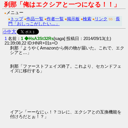
刹那「俺はエクシアと一つになる！！」
メニュー
●
トップ
作品一覧
作者一覧
掲示板
検索
リンク
長
■
■
■
■
■
■
SS：
門「おしっこがしたい…」
大
小
中
1
名前：
1 ◆HsA3St32Rs
[saga] 投稿日：2014/09/13(土)
21:39:08.22 ID:HNR+01s+O
刹那「ようやくAmazonから例の物が届いた。これで、エク
シアと…」
刹那「ファーストフェイズ終了。これより、セカンドフェ
イズに移行する」
イアン「ーーなにぃ！？コレに、エクシアとの互換機能を
付けろだとぉ！？」