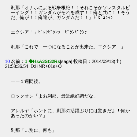
刹那「オナホによる戦争根絶！！それこそがソレスタルビ
ーイング！！ガンダムがそれを成す！！俺と共に！！そう
だ、俺が！！俺達が、ガンダムだ！！」ﾄﾞﾋﾟｭｩｩｩ
エクシア「」ﾋﾞｸﾝﾋﾞｸﾝｯ ﾋﾞｸﾝﾋﾞｸﾝｯ
刹那「これで…一つになることが出来た。エクシア…」
10
名前：
1 ◆HsA3St32Rs
[saga] 投稿日：2014/09/13(土)
21:58:36.54 ID:HNR+01s+O
ーー１週間後。
ロックオン「よお刹那、最近絶好調だな」
アレルヤ「ホントに、刹那の活躍ぶりには驚きだよ！何か
あったのかい？」
刹那「…別に、何も」