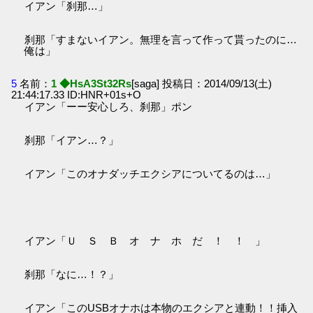
イアン「刹那…」
刹那「すまないイアン。無理を言って作って貰ったのに…
俺は」
5
名前：
1 ◆HsA3St32Rs
[saga] 投稿日：2014/09/13(土)
21:44:17.33 ID:HNR+01s+O
イアン「ーー安心しろ、刹那」ポン
刹那「イアン…？」
イアン「このオナダッチエクシアについてるのは…」
イアン「Ｕ Ｓ Ｂ オ ナ ホ だ ！ ！ 」
刹那「なに…！？」
イアン「このUSBオナホは本物のエクシアと連動！！挿入