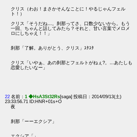
クリス（わお！まさかそんなことに！やるじゃんフェル
ト！）
クリス「そうだね…。刹那ってさ、口数少ないから。もう
一回、ちゃんと話してみたら？それと、甘い言葉でメロメ
ロにしちゃえ！！」
刹那「了解。ありがとう、クリス」ｽﾀｽﾀ
クリス「いやぁ、あの刹那とフェルトがねぇ?。…あたしも
恋愛したいなー」
22
名前：
1 ◆HsA3St32Rs
[saga] 投稿日：2014/09/13(土)
23:33:56.71 ID:HNR+01s+O
夜
刹那「ーーエクシア」
エクシア「」