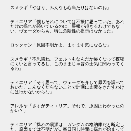
スメラギ「やはり、みんなも心当たりはないのね」
ティエリア「僕もそれについては不振に思っていた。あれ
だけの揺れが続いているのに、警報が起きるわけでもな
い。ヴェーダからも、特に危険性の提示はなかった」
ロックオン「原因不明かよ。ますます気になるな」
スメラギ「不思議ね。フェルトもなんだか怖くなって夜寝
にくいと言ってるし、このままじゃ皆の士気に関わってく
るわ」
ティエリア「そう思って、ヴェーダを介して原因を調べて
おいた。こんなくだらないことで計画に支障をきたすわけ
には行かないからな」
アレルヤ「さすがティエリア。それで、原因はわかったの
かい？」
ティエリア「揺れの震源は、ガンダムの格納庫だと断定し
た。原因までは不明だが…毎日同じ時間に揺れが始まって