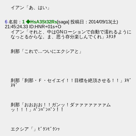
イアン「あ、はい」
6
名前：
1 ◆HsA3St32Rs
[saga] 投稿日：2014/09/13(土)
21:45:24.33 ID:HNR+01s+O
イアン「それと、中はGNローションで自動で濡れるように
なっとるからな。ま、思う存分楽しんでくれ」ｽﾀｽﾀ
刹那「これで…ついにエクシアと」
刹那「刹那・Ｆ・セイエイ！！目標を絶頂させる！！」ﾇｷﾞ
ﾇｷﾞ
刹那「おおおお！！ガンッ！ダァァァァァァァム
ッ！！！」ﾊﾟﾝﾊﾟﾝﾊﾟﾝ！！
エクシア「」ﾋﾞｸﾝﾋﾞｸﾝｯ