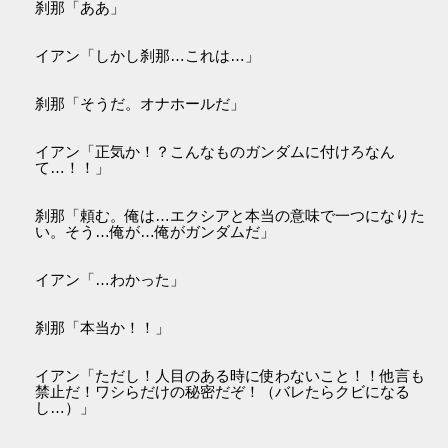
刹那「ああ」
イアン「しかし刹那…これは…」
刹那「そうだ。オナホールだ」
イアン「正気か！？こんなものガンダムに付けろなん
て…！！」
刹那「頼む。俺は…エクシアと本当の意味で一つになりた
い。そう…俺が…俺がガンダムだ」
イアン「…わかった」
刹那「本当か！！」
イアン「ただし！人目のある時に使わないこと！！他言も
禁止だ！ワシらだけの秘密だぞ！（バレたらクビになる
し…）」