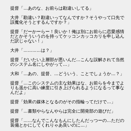
提督「…あのな、お前らは勘違いしてる」
大井「勘違い？勘違いってなんですか？そうやって口先で
誤魔化そうとするんですか？」
提督「だーかーらー！良いか！俺は別にお前らに恋愛感情
だとかそういうのを持ってケッコンカッコカリを申し込ん
だ訳じゃない！」
大井「…………は？」
提督「だいたい上層部が悪いんだ…こんな誤解されて当然
のシステム名にしやがって…」
大和「…あの、提督、…どういう、ことでしょうか…？」
提督「…このシステムの主な効果はな、お前らを今までよ
りも遥かに高い練度に引き上げられるようになるって事な
んだよ」
提督「効果の媒体となるのがその指輪ってだけで…」
提督「…書類やらなんやらは完全に開発部の遊びだ」
提督「……なんでこんなもんにしたんだっつーの…ただの
装備とかにしてくれりゃあ良いのに…」