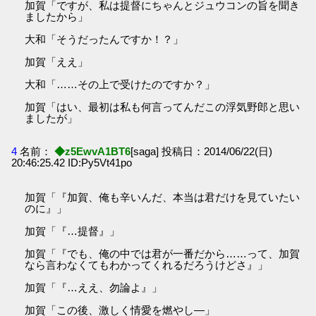
加賀「ですが、私は提督にちゃんとジュウコンの旨を聞き
ましたから」
大和「そうだったんですか！？」
加賀「ええ」
大和「……その上で受けたのですか？」
加賀「はい、最初は私も何言ってんだこの浮気野郎と思い
ましたが」
4
名前：
◆z5EwvA1BT6
[saga] 投稿日：2014/06/22(日)
20:46:25.42 ID:Py5Vt41po
加賀「『加賀、俺も辛いんだ、本当は君だけを見ていたい
のに』」
加賀「『…提督』」
加賀「『でも、俺の中では君が一番だから……って、加賀
なら言わなくてもわかってくれるだろうけどさ』」
加賀「『…ええ、勿論よ』」
加賀「この後、激しく情愛を燃やし―」