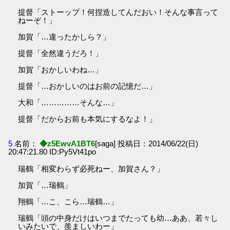
提督「ストーップ！何捏造してんだおい！そんな事言って
ねーぞ！」
加賀「…違ったかしら？」
提督「全然違うだろ！」
加賀「おかしいわね…」
提督「…おかしいのはお前の記憶だ…」
大和「……………そんな…」
提督「だからお前も本気にするなよ！」
5
名前：
◆z5EwvA1BT6
[saga] 投稿日：2014/06/22(日)
20:47:21.80 ID:Py5Vt41po
瑞鶴「相変わらず必死ねー、加賀さん？」
加賀「…瑞鶴」
翔鶴「…こ、こら…瑞鶴…」
瑞鶴「頭の中身だけはいつまでたっても幼…ああ、若々し
いみたいで、羨ましいわー」