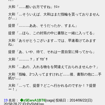
大和「……酷いお方ですね」ｸｽｯ
大和「…そういえば、大和はまだ指輪を貰っておりません
が…」
提督「………ああ、そうだったか、すまん」
提督「…ほら、この封筒の中に書類と一緒に入ってる」
大和「ありがとうございます…では、早速着けてみます
ね」
提督「あ、いや、待て、それは一度自室に帰ってから」
大和「………？」ｶﾞｻｶﾞｻ
大和「…あの、入れる物をを間違えておられませんか？」
大和「指輪、2つ入ってますけれど……後、書類の他に…手
紙が…」
大和「…って、提督？どこへ行かれるのですか！？提督
ー！」
19
名前：
◆z5EwvA1BT6
[saga] 投稿日：2014/06/22(日)
20:58:28.27 ID:Py5Vt41po