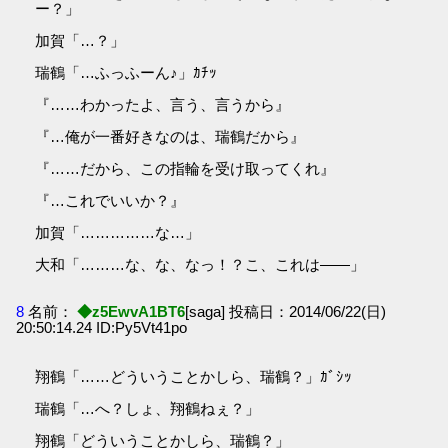
ー？」
加賀「…？」
瑞鶴「…ふっふーん♪」ｶﾁｯ
『……わかったよ、言う、言うから』
『…俺が一番好きなのは、瑞鶴だから』
『……だから、この指輪を受け取ってくれ』
『…これでいいか？』
加賀「……………な…」
大和「………な、な、なっ！？こ、これは――」
8
名前：
◆z5EwvA1BT6
[saga] 投稿日：2014/06/22(日)
20:50:14.24 ID:Py5Vt41po
翔鶴「……どういうことかしら、瑞鶴？」ｶﾞｼｯ
瑞鶴「…へ？しょ、翔鶴ねぇ？」
翔鶴「どういうことかしら、瑞鶴？」