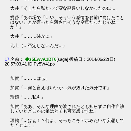
大井「そしたら私だって変な勘違いしなかったのに…」
提督「あの場で『いや、そういう感情をお前に向けたこと
はない』とか言ったら殺されそうな空気だったじゃねー
か！」
大井「………確かに」
北上（…否定しないんだ…）
17
名前：
◆z5EwvA1BT6
[saga] 投稿日：2014/06/22(日)
20:57:03.41 ID:Py5Vt41po
加賀「………はぁ」
加賀「…何と言えばいいか…気が抜けた気分です」
瑞鶴「……私も」
加賀「ああ、そんな理由で渡されたとも知らずに自作自演
していたどこかの娘はとても可哀想ですね」
瑞鶴「…はぁ！？何よ、そっちこそアホみたいな妄想して
たくせに！」