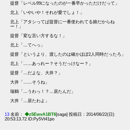
提督「レベル99になったのが一番早かっただけだって」
北上「いやいや！それが愛でしょ！」
北上「アタシってば提督に一番使われてる娘だからね
ー！」
提督「変な言い方するな！」
北上「…てへっ」
提督「というより、渡したのは確かほぼ2人同時だったろ」
北上「……あっれー？そうだっけなー？」
提督「…だよな、大井？」
大井「……そうね」
瑞鶴「…うわっ！？…居たんだ」
大井「…居たわよ」
13
名前：
◆z5EwvA1BT6
[saga] 投稿日：2014/06/22(日)
20:53:13.72 ID:Py5Vt41po