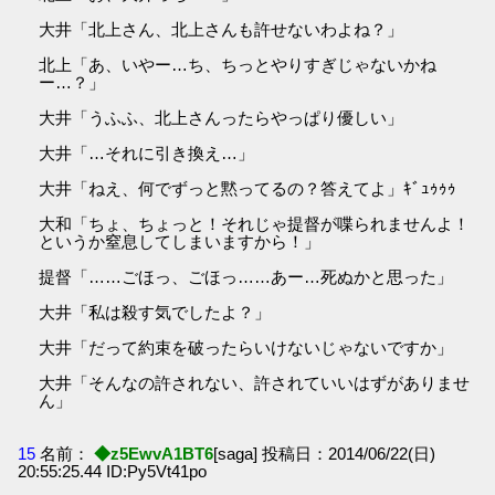
大井「北上さん、北上さんも許せないわよね？」
北上「あ、いやー…ち、ちっとやりすぎじゃないかね
ー…？」
大井「うふふ、北上さんったらやっぱり優しい」
大井「…それに引き換え…」
大井「ねえ、何でずっと黙ってるの？答えてよ」ｷﾞｭｩｩｩ
大和「ちょ、ちょっと！それじゃ提督が喋られませんよ！
というか窒息してしまいますから！」
提督「……ごほっ、ごほっ……あー…死ぬかと思った」
大井「私は殺す気でしたよ？」
大井「だって約束を破ったらいけないじゃないですか」
大井「そんなの許されない、許されていいはずがありませ
ん」
15
名前：
◆z5EwvA1BT6
[saga] 投稿日：2014/06/22(日)
20:55:25.44 ID:Py5Vt41po