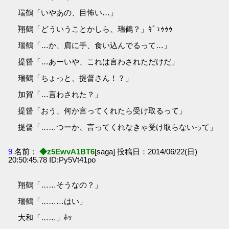
瑞鶴「いやあの、目怖い…」
翔鶴「どういうことかしら、瑞鶴？」ｷﾞｭｩｩｩ
瑞鶴「…か、肩に手、食い込んでるって…」
提督「…あーいや、これは言わされただけだ」
瑞鶴「ちょっと、提督さん！？」
加賀「…言わされた？」
提督「おう、何か言ってくれたら受け取るって」
提督「……つーか、言ってくれなきゃ受け取らないって」
9
名前：
◆z5EwvA1BT6
[saga] 投稿日：2014/06/22(日)
20:50:45.78 ID:Py5Vt41po
翔鶴「……そうなの？」
瑞鶴「………はい」
大和「……」ﾎｯ