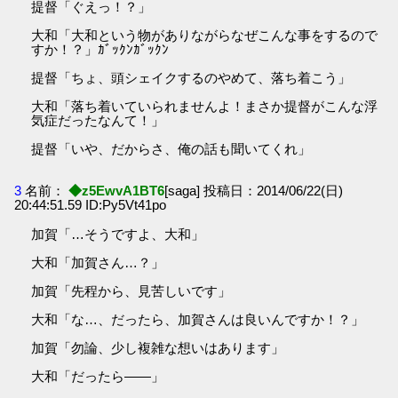
提督「ぐえっ！？」
大和「大和という物がありながらなぜこんな事をするので
すか！？」ｶﾞｯｸﾝｶﾞｯｸﾝ
提督「ちょ、頭シェイクするのやめて、落ち着こう」
大和「落ち着いていられませんよ！まさか提督がこんな浮
気症だったなんて！」
提督「いや、だからさ、俺の話も聞いてくれ」
3
名前：
◆z5EwvA1BT6
[saga] 投稿日：2014/06/22(日)
20:44:51.59 ID:Py5Vt41po
加賀「…そうですよ、大和」
大和「加賀さん…？」
加賀「先程から、見苦しいです」
大和「な…、だったら、加賀さんは良いんですか！？」
加賀「勿論、少し複雑な想いはあります」
大和「だったら――」