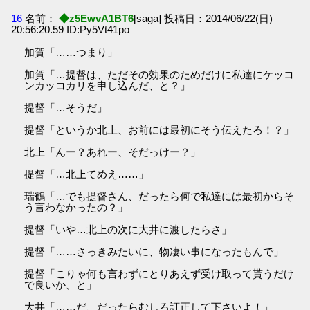
16
名前：
◆z5EwvA1BT6
[saga] 投稿日：2014/06/22(日)
20:56:20.59 ID:Py5Vt41po
加賀「……つまり」
加賀「…提督は、ただその効果のためだけに私達にケッコ
ンカッコカリを申し込んだ、と？」
提督「…そうだ」
提督「というか北上、お前には最初にそう伝えたろ！？」
北上「んー？あれー、そだっけー？」
提督「…北上てめえ……」
瑞鶴「…でも提督さん、だったら何で私達には最初からそ
う言わなかったの？」
提督「いや…北上の次に大井に渡したらさ」
提督「……さっきみたいに、物凄い事になったもんで」
提督「こりゃ何も言わずにとりあえず受け取って貰うだけ
で良いか、と」
大井「……だ、だったらむしろ訂正して下さいよ！」