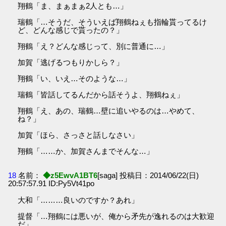
翔鶴「ま、まぁまぁ2人とも…」
瑞鶴「…そうだ、そういえば翔鶴ねぇも指輪貰ってるけ
ど、どんな感じで貰ったの？」
翔鶴「え？どんな感じって、別に普通に…」
加賀「逃げるつもりかしら？」
翔鶴「い、いえ…そのような…」
瑞鶴「皆話してるんだから話そうよ、翔鶴ねぇ」
翔鶴「え、あの、瑞鶴…壁に追いやるのは…やめて、
ね？」
加賀「ほら、さっさと話しなさい」
翔鶴「……か、加賀さんまでそんな…」
18
名前：
◆z5EwvA1BT6
[saga] 投稿日：2014/06/22(日)
20:57:57.91 ID:Py5Vt41po
大和「………良いのですか？あれ」
提督「…翔鶴には悪いが、俺から矛先が逸れるのは大歓迎
だ」