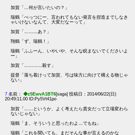
加賀「…何が言いたいの？」
瑞鶴「べっつにー、言われてもない発言を捏造までしなき
ゃいけないなんて、大変だなーって」
加賀「………あ？」
翔鶴「ず、瑞鶴！」
瑞鶴「ふふーん、いやいや、そんな睨まないでくださいよ
ー」
加賀「…………殺す」
提督「落ち着けって加賀、弓は味方に向けて構える物じゃ
ない」
7
名前：
◆z5EwvA1BT6
[saga] 投稿日：2014/06/22(日)
20:49:11.00 ID:Py5Vt41po
加賀「……というか、よく考えたら貴女だって立場変わら
ないじゃない」
瑞鶴「ま、そういうと思ったわよ…でもね」
瑞鶴「これを聞いても、まだそんな事が言えるのかな