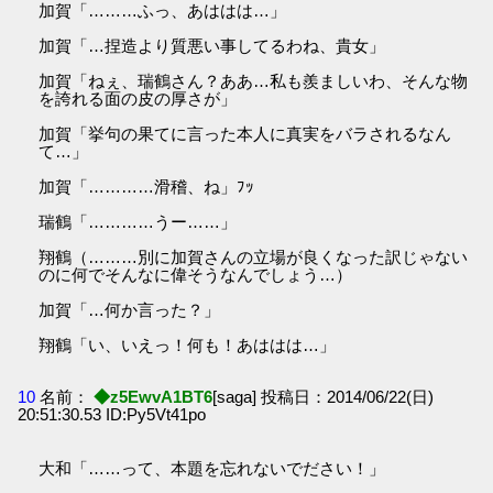
加賀「………ふっ、あははは…」
加賀「…捏造より質悪い事してるわね、貴女」
加賀「ねぇ、瑞鶴さん？ああ…私も羨ましいわ、そんな物
を誇れる面の皮の厚さが」
加賀「挙句の果てに言った本人に真実をバラされるなん
て…」
加賀「…………滑稽、ね」ﾌｯ
瑞鶴「…………うー……」
翔鶴（………別に加賀さんの立場が良くなった訳じゃない
のに何でそんなに偉そうなんでしょう…）
加賀「…何か言った？」
翔鶴「い、いえっ！何も！あははは…」
10
名前：
◆z5EwvA1BT6
[saga] 投稿日：2014/06/22(日)
20:51:30.53 ID:Py5Vt41po
大和「……って、本題を忘れないでださい！」