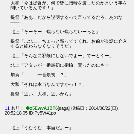
大和「今は提督が、何で皆に指輪を渡したのかという事を
聞いているんです！」
提督「ああ、だから説明するって言ってるだろ、あのな
――」
北上「そーそー、焦らない焦らないーっと」
提督「…北上、ちょっと黙っててくれ、お前が会話に介入
すると終わらなくなりそうだ」
北上「そんなに邪険にしないでよー、てーとくー」
北上「アタシが一番最初に指輪、貰ったのにさー」
加賀「………一番最初…？」
大和「それは本当なんですかっ！？」
提督「近い、大和、近いから」
11
名前：
◆z5EwvA1BT6
[saga] 投稿日：2014/06/22(日)
20:52:18.05 ID:Py5Vt41po
北上「うむうむ、本当だよー」