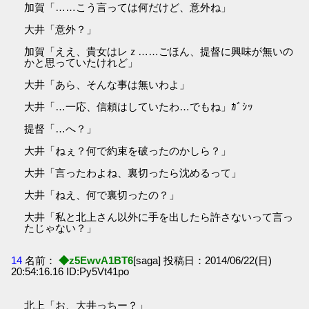
加賀「……こう言っては何だけど、意外ね」
大井「意外？」
加賀「ええ、貴女はレｚ……ごほん、提督に興味が無いの
かと思っていたけれど」
大井「あら、そんな事は無いわよ」
大井「…一応、信頼はしていたわ…でもね」ｶﾞｼｯ
提督「…へ？」
大井「ねぇ？何で約束を破ったのかしら？」
大井「言ったわよね、裏切ったら沈めるって」
大井「ねえ、何で裏切ったの？」
大井「私と北上さん以外に手を出したら許さないって言っ
たじゃない？」
14
名前：
◆z5EwvA1BT6
[saga] 投稿日：2014/06/22(日)
20:54:16.16 ID:Py5Vt41po
北上「お、大井っちー？」