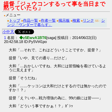
提督「ジュウコンするって事を当日まで
黙っていたら」
メニュー
●
トップ
作品一覧
作者一覧
掲示板
検索
リンク
シ
■
■
■
■
■
■
SS：
ンジ「ヴンダーで暮らす」
大
小
中
1
名前：
◆z5EwvA1BT6
[saga] 投稿日：2014/06/22(日)
20:42:58.18 ID:Py5Vt41po
大和「…それで、これはどういうことですか、提督？」
提督「いや、見ての通り…だけど」
大和「…おかしいですね、大和には皆指輪を着けているよ
うに見えます」
提督「そうだね」
大和「……ケッコンは大和だけとするのでは無かったので
すか！？」
提督「え？いや…戦力増強の為に、99の娘には皆――」
大和「どういう事ですかぁ！？」ｶﾞｼｯ