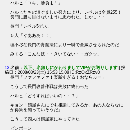
ハルヒ「ユキ、勝負よ！」
ハルヒたちの涙ぐましい努力により、レベルは全員255！
長門に勝ち目はないように思われた。しかし・・
長門「レベル5デス」
５人「ぐあああ！！」
理不尽な長門の青魔法により一瞬で全滅させられたのだ
みくる「こんな技・・きいてない・・ガクッ」
13
名前：
以下、名無しにかわりましてVIPがお送りします
[] 投
稿日：2008/08/23(土) 15:53:19.08 ID:RzOxZRzv0
長門「ファファファ！楽勝すぎる！おならぷー」
こうして長門改善作戦は失敗に終わった
ハルヒ「どうすればいいの・・？」
キョン「鶴屋さんにでも相談してみるか。あの人ならなに
か得策を知っていそうだ」
こうして四人は鶴屋家にやってきた
ピンポーン