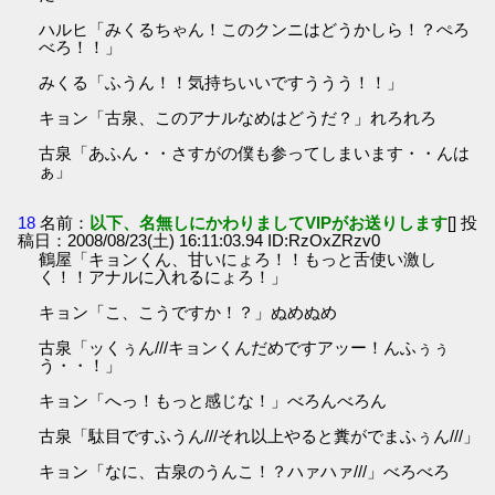
ハルヒ「みくるちゃん！このクンニはどうかしら！？ぺろ
べろ！！」
みくる「ふうん！！気持ちいいですううう！！」
キョン「古泉、このアナルなめはどうだ？」れろれろ
古泉「あふん・・さすがの僕も参ってしまいます・・んは
ぁ」
18
名前：
以下、名無しにかわりましてVIPがお送りします
[] 投
稿日：2008/08/23(土) 16:11:03.94 ID:RzOxZRzv0
鶴屋「キョンくん、甘いにょろ！！もっと舌使い激し
く！！アナルに入れるにょろ！」
キョン「こ、こうですか！？」ぬめぬめ
古泉「ッくぅん///キョンくんだめですアッー！んふぅぅ
う・・！」
キョン「へっ！もっと感じな！」べろんべろん
古泉「駄目ですふうん///それ以上やると糞がでまふぅん///」
キョン「なに、古泉のうんこ！？ハァハァ///」べろべろ