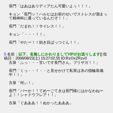
長門「はあはあリディアたん可愛いよぅ！！！」
キョン「長門ッ！ハルヒはお前のせいでストレスが溜まっ
て精神科に通っているんだぞ！！」
長門「だまれ！！サイレス！！」
キョン「・・・！！」
長門「やたー！！効き目ばっつぐん！！」
5
名前：
以下、名無しにかわりましてVIPがお送りします
[] 投
稿日：2008/08/23(土) 15:27:02.55 ID:RzOxZRzv0
古泉「ふっ・・・甘いです長門さん。ブリザガ！！」
長門「くっ・・！・・と見せかけて私実は氷の指輪装備
中！！」
古泉「何ぃ！」
長門「バーか！！てめーごてきは長門様にはかなわねー
よ！！シャドウフレア！！」
古泉「ぐあああ！！ぬかったあああ」