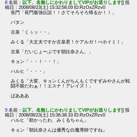
8
名前：
以下、名無しにかわりましてVIPがお送りします
[] 投
稿日：2008/08/23(土) 15:32:58.09 ID:RzOxZRzv0
長門「長門最強伝説！！さてそろそろ帰るか！！」
バタン
古泉「くぅッ・・」
みくる「大丈夫ですか古泉君！ケアルガ！べホイミ！」
古泉「だいじょーぶです朝比奈さん。」
キョン「・・！・・！」
ハルヒ「・・・」
みくる「大変、キョンくんがちんもくですずみやさんが戦
闘不能だわぁ！！エスナ！アレイズ！」
ぱあああ
9
名前：
以下、名無しにかわりましてVIPがお送りします
[] 投
稿日：2008/08/23(土) 15:36:38.33 ID:RzOxZRzv0
ハルヒ「助かったわ、みくるちゃん」
キョン「朝比奈さんは優秀な白魔導師ですね」