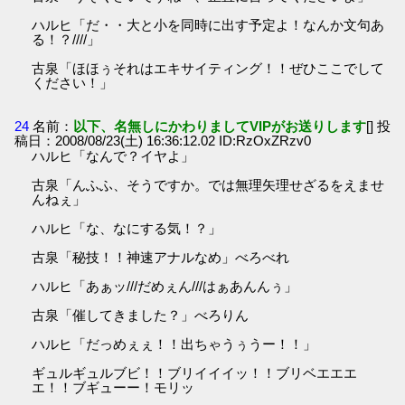
ハルヒ「だ・・大と小を同時に出す予定よ！なんか文句あ
る！？////」
古泉「ほほぅそれはエキサイティング！！ぜひここでして
ください！」
24
名前：
以下、名無しにかわりましてVIPがお送りします
[] 投
稿日：2008/08/23(土) 16:36:12.02 ID:RzOxZRzv0
ハルヒ「なんで？イヤよ」
古泉「んふふ、そうですか。では無理矢理せざるをえませ
んねぇ」
ハルヒ「な、なにする気！？」
古泉「秘技！！神速アナルなめ」べろべれ
ハルヒ「あぁッ///だめぇん///はぁあんんぅ」
古泉「催してきました？」べろりん
ハルヒ「だっめぇぇ！！出ちゃうぅうー！！」
ギュルギュルブビ！！ブリイイイッ！！ブリベエエエ
エ！！ブギューー！モリッ