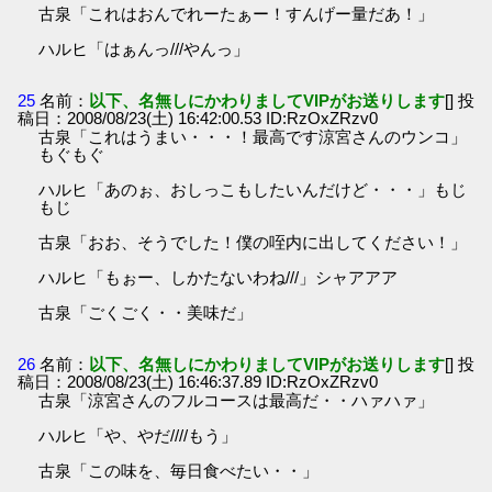
古泉「これはおんでれーたぁー！すんげー量だあ！」
ハルヒ「はぁんっ///やんっ」
25
名前：
以下、名無しにかわりましてVIPがお送りします
[] 投
稿日：2008/08/23(土) 16:42:00.53 ID:RzOxZRzv0
古泉「これはうまい・・・！最高です涼宮さんのウンコ」
もぐもぐ
ハルヒ「あのぉ、おしっこもしたいんだけど・・・」もじ
もじ
古泉「おお、そうでした！僕の咥内に出してください！」
ハルヒ「もぉー、しかたないわね///」シャアアア
古泉「ごくごく・・美味だ」
26
名前：
以下、名無しにかわりましてVIPがお送りします
[] 投
稿日：2008/08/23(土) 16:46:37.89 ID:RzOxZRzv0
古泉「涼宮さんのフルコースは最高だ・・ハァハァ」
ハルヒ「や、やだ////もう」
古泉「この味を、毎日食べたい・・」