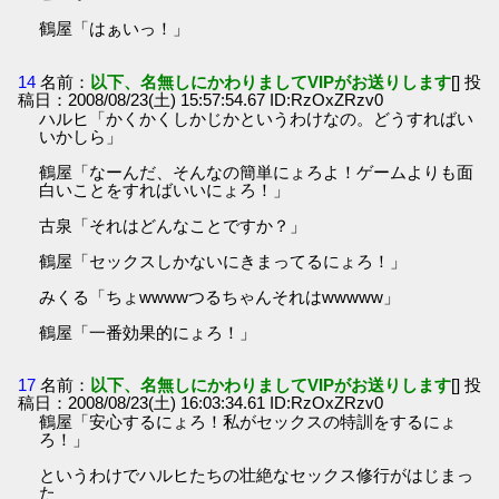
鶴屋「はぁいっ！」
14
名前：
以下、名無しにかわりましてVIPがお送りします
[] 投
稿日：2008/08/23(土) 15:57:54.67 ID:RzOxZRzv0
ハルヒ「かくかくしかじかというわけなの。どうすればい
いかしら」
鶴屋「なーんだ、そんなの簡単にょろよ！ゲームよりも面
白いことをすればいいにょろ！」
古泉「それはどんなことですか？」
鶴屋「セックスしかないにきまってるにょろ！」
みくる「ちょwwwwつるちゃんそれはwwwww」
鶴屋「一番効果的にょろ！」
17
名前：
以下、名無しにかわりましてVIPがお送りします
[] 投
稿日：2008/08/23(土) 16:03:34.61 ID:RzOxZRzv0
鶴屋「安心するにょろ！私がセックスの特訓をするにょ
ろ！」
というわけでハルヒたちの壮絶なセックス修行がはじまっ
た