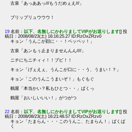
古泉「あっああっ///もうだめぇえ///」
ブリッブリュウウウ！
19
名前：
以下、名無しにかわりましてVIPがお送りします
[] 投
稿日：2008/08/23(土) 16:16:25.27 ID:RzOxZRzv0
キョン「うんこが顔に・・！ペッペッ！」
古泉「あンもぅ止まりませんんん////」
ニチにちニチィィ！！ブビ！！
キョン「げぇえぇ、うんこが口に・・う、うまい！？」
キョン「このうんこうまいぞ！」もぐもぐ
鶴屋「本当かい？私もひとつ・・」ぱくっ
鶴屋「おいしいいい！」がつがつ
22
名前：
以下、名無しにかわりましてVIPがお送りします
[] 投
稿日：2008/08/23(土) 16:21:48.57 ID:RzOxZRzv0
キョン「たまらん・・・このうんこ、たまらん！」ばくば
く