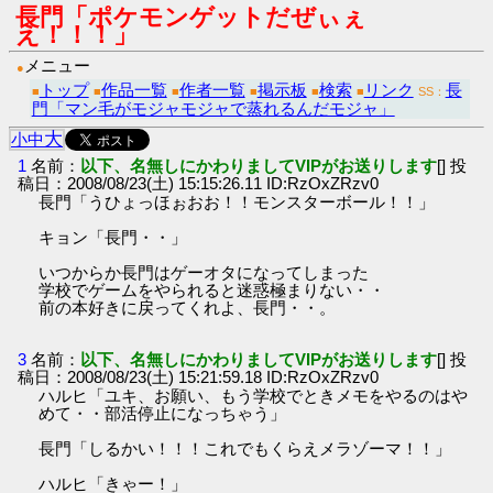
長門「ポケモンゲットだぜぃぇ
え！！！」
メニュー
●
トップ
作品一覧
作者一覧
掲示板
検索
リンク
長
■
■
■
■
■
■
SS：
門「マン毛がモジャモジャで蒸れるんだモジャ」
大
小
中
1
名前：
以下、名無しにかわりましてVIPがお送りします
[] 投
稿日：2008/08/23(土) 15:15:26.11 ID:RzOxZRzv0
長門「うひょっほぉおお！！モンスターボール！！」
キョン「長門・・」
いつからか長門はゲーオタになってしまった
学校でゲームをやられると迷惑極まりない・・
前の本好きに戻ってくれよ、長門・・。
3
名前：
以下、名無しにかわりましてVIPがお送りします
[] 投
稿日：2008/08/23(土) 15:21:59.18 ID:RzOxZRzv0
ハルヒ「ユキ、お願い、もう学校でときメモをやるのはや
めて・・部活停止になっちゃう」
長門「しるかい！！！これでもくらえメラゾーマ！！」
ハルヒ「きゃー！」