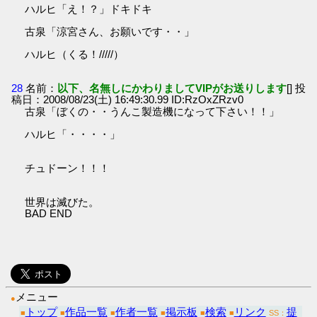
ハルヒ「え！？」ドキドキ
古泉「涼宮さん、お願いです・・」
ハルヒ（くる！/////）
28
名前：
以下、名無しにかわりましてVIPがお送りします
[] 投
稿日：2008/08/23(土) 16:49:30.99 ID:RzOxZRzv0
古泉「ぼくの・・うんこ製造機になって下さい！！」
ハルヒ「・・・・」
チュドーン！！！
世界は滅びた。
BAD END
メニュー
●
トップ
作品一覧
作者一覧
掲示板
検索
リンク
提
■
■
■
■
■
■
SS：