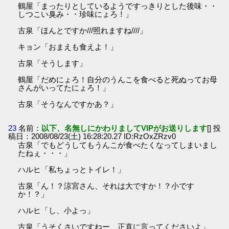
鶴屋「まったりとしているようですっきりとした後味・・
しつこい臭み・・珍味にょろ！」
古泉「ほんとですか///照れますね////」
キョン「おまえも食えよ！」
古泉「そうします」
鶴屋「だめにょろ！自分のうんこを食べると死ぬってお母
さんがいってたにょろ！」
古泉「そうなんですかあ？」
23
名前：
以下、名無しにかわりましてVIPがお送りします
[] 投
稿日：2008/08/23(土) 16:28:20.27 ID:RzOxZRzv0
古泉「でもどうしてもうんこが食べたくなってしまいまし
たねぇ・・・」
ハルヒ「私ちょっとトイレ！」
古泉「ん！？涼宮さん、それは大ですか！？小です
か！？」
ハルヒ「し、小よっ」
古泉「うそくさいですねー、正直に言ってくださいよ」