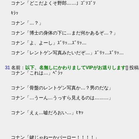
コナン「どこだよくそ野郎……」ｺﾞｿｺﾞｿ
ｷﾗｯ
コナン「…？」
コナン「博士の身体の下に…まだ何かあるぞ…？」
コナン「よ、よーし」ｽﾞﾘｯ…ｽﾞﾘｯ…
コナン「レントゲン写真みたいだぞ…」ｽﾞﾘｯ…ｽﾞﾘｯ…
31
名前：
以下、名無しにかわりましてVIPがお送りします
[] 投稿
コナン「これは…」ﾍﾟﾗｯ
コナン「骨盤のレントゲン写真か…？男のだな」
コナン「…うーん…うっすら見えるのは………」
コナン「えぇ…嘘だろおい…」ﾋﾔｯ
コナン「鍵じゃねーかバーロー！！！！」