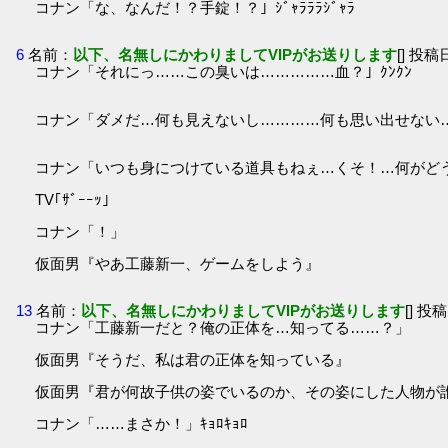
コナン「な、なんだ！？手錠！？」ｼﾞｬﾗﾗﾗｼﾞｬﾗ
6
名前：
以下、名無しにかわりましてVIPがお送りします
[] 投稿日
コナン「それにっ……この臭いは……………血？」ｸﾝｸﾝ
コナン「ダメだ…何も見えないし…………何も思い出せない…」
コナン「いつも身につけている道具もねぇ…くそ！…何がど
TV｢ｻﾞｰｰｯ｣
コナン「！」
仮面男『やあ工藤新一、ゲームをしよう』
13
名前：
以下、名無しにかわりましてVIPがお送りします
[] 投稿
コナン「工藤新一だと？俺の正体を…知ってる……？」
仮面男『そうだ、私は君の正体を知っている』
仮面男『君が何故子供の姿でいるのか、その姿にした人物が
コナン「……まさか！」ｷｮﾛｷｮﾛ