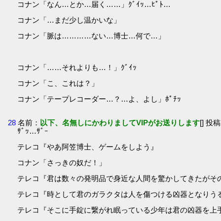
コナン「なん…とか…届く……」ｸﾞｲｯ…ﾋﾟﾄ…
コナン「…まだ少し温かいな」
コナン「脈は…………ない…博士…何で…」
コナン「……それよりも…！」ｸﾞｲｯ
コナン「こ、これは？」
コナン「テープレコーダー…？…よ、よし」ﾎﾟﾁｯ
28
名前：
以下、名無しにかわりましてVIPがお送りします
[] 投稿
ｻﾞｯ…ｻﾞｰ
テレコ『やあ阿笠博士、ゲームをしよう』
コナン「さっきの奴だ！」
テレコ『君は数々の発明品で身近な人間を驚かしてきたがそ
テレコ『時として君のガラクタは人を傷つける凶器となりう
テレコ『そこに手錠に繋がれ眠っている少年は君の凶器を上