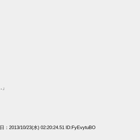
…」
日：2013/10/23(水) 02:20:24.51 ID:FyEvytuBO