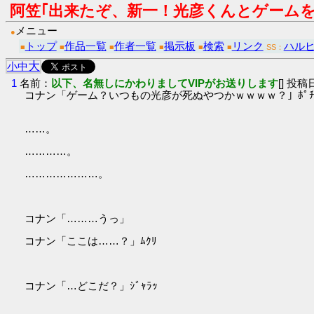
阿笠｢出来たぞ、新一！光彦くんとゲーム
メニュー
●
トップ
作品一覧
作者一覧
掲示板
検索
リンク
ハル
■
■
■
■
■
■
SS：
大
小
中
1
名前：
以下、名無しにかわりましてVIPがお送りします
[] 投稿日
コナン「ゲーム？いつもの光彦が死ぬやつかｗｗｗｗ？」ﾎﾟﾁ
……。
…………。
…………………。
コナン「………うっ」
コナン「ここは……？」ﾑｸﾘ
コナン「…どこだ？」ｼﾞｬﾗｯ