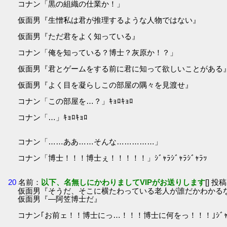
コナン「黒の組織の仕業か！」
仮面男『生憎私は君が推理するような人物ではない』
仮面男『ただ君をよく知っている』
コナン「俺を知っている？博士？灰原か！？」
仮面男『君とゲームをする前に君に知って欲しいことがある
仮面男『よく目を凝らしこの部屋の隅々を見渡せ』
コナン「この部屋を…？」ｷｮﾛｷｮﾛ
コナン「…」ｷｮﾛｷｮﾛ
コナン「……ああ……そんな……………」
コナン「博士！！！博士ぇ！！！！！」ｼﾞｬﾗｼﾞｬﾗｼﾞｬﾗｯ
20
名前：
以下、名無しにかわりましてVIPがお送りします
[] 投稿
仮面男『そうだ、そこに横たわっている老人が誰だかわかる
仮面男『―阿笠博士だ』
コナン｢お前ェ！！博士にっ…！！！博士に何をっ！！！｣ｼﾞｬﾗｯ