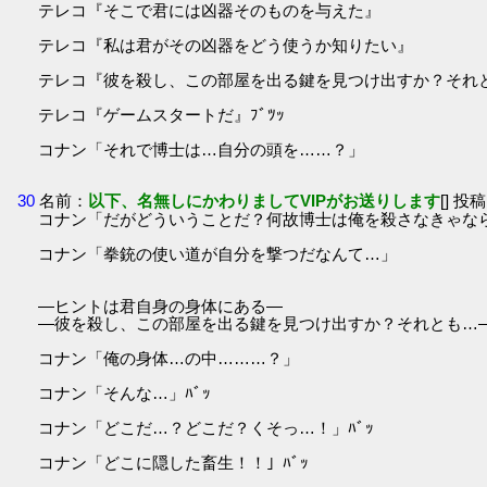
テレコ『そこで君には凶器そのものを与えた』
テレコ『私は君がその凶器をどう使うか知りたい』
テレコ『彼を殺し、この部屋を出る鍵を見つけ出すか？それ
テレコ『ゲームスタートだ』ﾌﾞﾂｯ
コナン「それで博士は…自分の頭を……？」
30
名前：
以下、名無しにかわりましてVIPがお送りします
[] 投稿
コナン「だがどういうことだ？何故博士は俺を殺さなきゃな
コナン「拳銃の使い道が自分を撃つだなんて…」
―ヒントは君自身の身体にある―
―彼を殺し、この部屋を出る鍵を見つけ出すか？それとも…
コナン「俺の身体…の中………？」
コナン「そんな…」ﾊﾞｯ
コナン「どこだ…？どこだ？くそっ…！」ﾊﾞｯ
コナン「どこに隠した畜生！！」ﾊﾞｯ