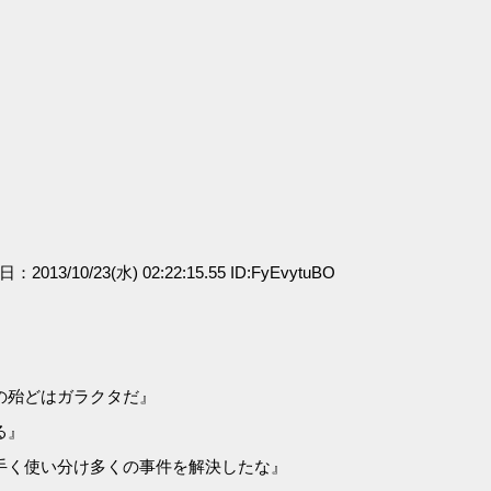
日：2013/10/23(水) 02:22:15.55 ID:FyEvytuBO
の殆どはガラクタだ』
る』
手く使い分け多くの事件を解決したな』