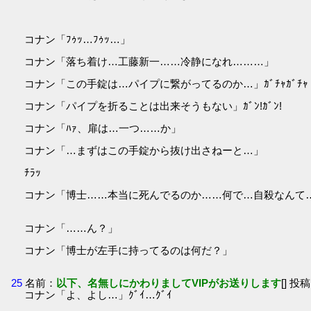
コナン「ﾌｩｯ…ﾌｩｯ…」
コナン「落ち着け…工藤新一……冷静になれ………」
コナン「この手錠は…パイプに繋がってるのか…」ｶﾞﾁｬｶﾞﾁｬ
コナン「パイプを折ることは出来そうもない」ｶﾞﾝ!ｶﾞﾝ!
コナン「ﾊｧ、扉は…一つ……か」
コナン「…まずはこの手錠から抜け出さねーと…」
ﾁﾗｯ
コナン「博士……本当に死んでるのか……何で…自殺なんて
コナン「……ん？」
コナン「博士が左手に持ってるのは何だ？」
25
名前：
以下、名無しにかわりましてVIPがお送りします
[] 投稿
コナン「よ、よし…」ｸﾞｲ…ｸﾞｲ