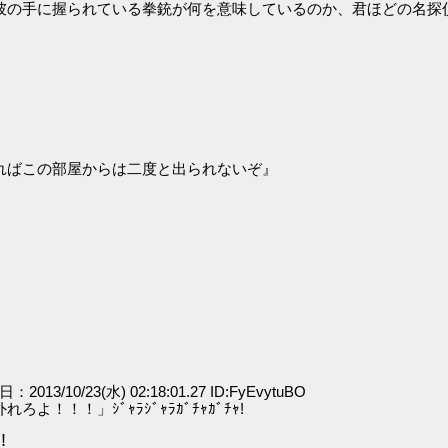
彼の手に握られている拳銃が何を意味しているのか、君ほどの名探
ればこの部屋からは二度と出られないぞ』
日：2013/10/23(水) 02:18:01.27 ID:FyEvytuBO
！！」ｼﾞｬﾗｼﾞｬﾗｶﾞﾁｬｶﾞﾁｬ!
！