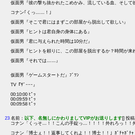
仮面男『彼の撃ち抜かれたこめかみ、流している血、そして
コナン｢くっ……！｣
仮面男『そこで君にはまずこの部屋から脱出して欲しい』
仮面男『ヒントは君自身の身体にある』
仮面男『君に与えられた時間は10分だ』
仮面男『ヒントを頼りに、この部屋を脱出するか？時間が来
仮面男『それでは……』
仮面男『ゲームスタートだ』ﾌﾞﾂﾝ
TV『ｻﾞｰｰｰ』
00:10:00 ﾋﾟｯ
00:09:59 ﾋﾟｯ
00:09:58 ﾋﾟｯ
23
名前：
以下、名無しにかわりましてVIPがお送りします
[] 投稿
コナン「くっそ…！！こんの手錠っ…！！！！外れろっ！！外れろよ！
コナン「博士ぇ！！返事してくれよ！！博士！！」ｶﾞﾁｬｶﾞﾁｬ