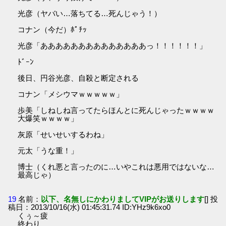
光彦（ヤバい…落ちてる…死んじゃう！）
コナン（今だ）ﾎﾟﾁｯ
光彦「ああああああああああああああっ！！！！！！」
ﾄﾞｰﾝ
後日、円谷光彦、自殺と断定される
コナン「メシウマｗｗｗｗｗ」
歩美「しねしね言ってたらほんとに死んじゃったｗｗｗｗ
大爆笑ｗｗｗｗ」
灰原「せいせいするわね」
元太「うな重！」
博士（くれ悪と言ったのに…いやこれは悪用ではないな…
最高じゃ）
19
名前：
以下、名無しにかわりましてVIPがお送りします
[] 投
稿日：2013/10/16(水) 01:45:31.74 ID:YHz9k6xo0
くぅ～疲
終わり