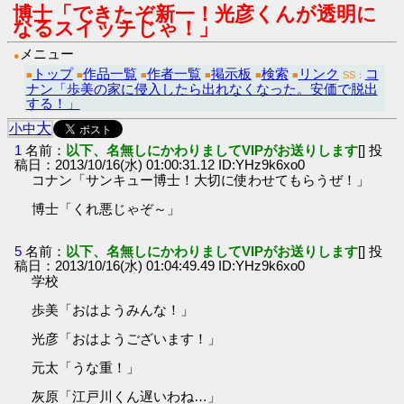
博士「できたぞ新一！光彦くんが透明に
なるスイッチじゃ！」
メニュー
●
トップ
作品一覧
作者一覧
掲示板
検索
リンク
コ
■
■
■
■
■
■
SS：
ナン「歩美の家に侵入したら出れなくなった。安価で脱出
する！」
大
小
中
1
名前：
以下、名無しにかわりましてVIPがお送りします
[] 投
稿日：2013/10/16(水) 01:00:31.12 ID:YHz9k6xo0
コナン「サンキュー博士！大切に使わせてもらうぜ！」
博士「くれ悪じゃぞ～」
5
名前：
以下、名無しにかわりましてVIPがお送りします
[] 投
稿日：2013/10/16(水) 01:04:49.49 ID:YHz9k6xo0
学校
歩美「おはようみんな！」
光彦「おはようございます！」
元太「うな重！」
灰原「江戸川くん遅いわね…」