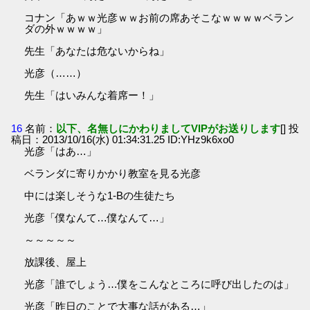
コナン「あｗｗ光彦ｗｗお前の席あそこなｗｗｗｗベラン
ダの外ｗｗｗｗ」
先生「あなたは危ないからね」
光彦（……）
先生「はいみんな着席ー！」
16
名前：
以下、名無しにかわりましてVIPがお送りします
[] 投
稿日：2013/10/16(水) 01:34:31.25 ID:YHz9k6xo0
光彦「はあ…」
ベランダに寄りかかり教室を見る光彦
中には楽しそうな1-Bの生徒たち
光彦「僕なんて…僕なんて…」
～～～～～
放課後、屋上
光彦「誰でしょう…僕をこんなところに呼び出したのは」
光彦「昨日のことで大事な話がある…」