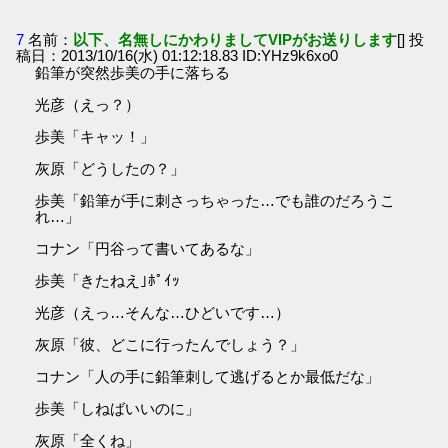
7
名前：
以下、名無しにかわりましてVIPがお送りします
[] 投
稿日：2013/10/16(水) 01:12:18.83 ID:YHz9k6xo0
鉛筆が突然歩美の手に落ちる
光彦（えっ？）
歩美「キャッ！」
灰原「どうしたの？」
歩美「鉛筆が手に刺さっちゃった…でも誰のだろうこ
れ…」
コナン「円谷って書いてあるな」
歩美「きたねえ｣ﾎﾟｲｯ
光彦（えっ…そんな…ひどいです…）
灰原「彼、どこに行ったんでしょう？」
コナン「人の手に鉛筆刺して逃げるとか最低だな」
歩美「しねばいいのに」
灰原「全くね」