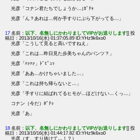
光彦「コナン君たちでしょうか…｣ｶﾞﾁｬ
光彦「ん？あれは…何か手すりにぶら下がってる…」
17
名前：
以下、名無しにかわりましてVIPがお送りします
[] 投
稿日：2013/10/16(水) 01:37:05.89 ID:YHz9k6xo0
光彦「こうして見ると高いですねえ」
光彦「これは…昨日見た歩美ちゃんのパンツ？」
光彦「ﾊｧﾊｧ」ﾄﾞﾋﾟｭｯ
光彦「ああ…かけちゃいました…」
光彦「これは持ち帰らないと…」
光彦「手すりに結ばれてるヒモが…ほどけない…くっ…」
コナン（今だ）ﾎﾟﾁｯ
光彦「あ」
18
名前：
以下、名無しにかわりましてVIPがお送りします
[] 投
稿日：2013/10/16(水) 01:44:17.82 ID:YHz9k6xo0
光彦（す、すり抜けて…！？）