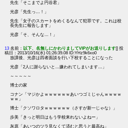
先生「そこまでよ円谷君」
光彦「先生っ…！」
先生「女子のスカートをめくるなんて犯罪です。これは校
長先生に報告します」
光彦「そ、そんな…！」
13
名前：
以下、名無しにかわりましてVIPがお送りします
[] 投
稿日：2013/10/16(水) 01:26:39.08 ID:YHz9k6xo0
放課後、光彦は四者面談を行い下校することになった
光彦「2人に謝らないと…嫌われてしまいます…」
～～～～～
博士の家
コナン「マジかよｗｗｗｗｗｗあいつゴミじゃんｗｗｗｗ
ｗｗ」
博士「クソワロタｗｗｗｗｗｗ（さすが新一じゃな）」
歩美「きっと明日はもう学校来れないよねー」
灰原「あいつのツラ見なくて済むと思うと最高ね」