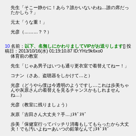
先生「そこー静かに！あら？誰かいないわね…誰の席だっ
たかしら？」
元太「うな重！」
光彦（………？？）
10
名前：
以下、名無しにかわりましてVIPがお送りします
[] 投
稿日：2013/10/16(水) 01:19:10.87 ID:YHz9k6xo0
体育前の教室
先生「じゃあ男子はいつも通り更衣室で着替えてねー！」
コナン（さあ、盗聴器をしかけて…と）
光彦（どうやら僕は今透明のようですし…これは歩美ちゃ
んや灰原さんの着替えを見るチャンスかもしれません
ね…）
光彦（教室に残りましょう）
灰原「吉田さん大丈夫？手…｣ﾇｷﾞﾇｷﾞ
歩美「保健室行ってバッチリ消毒もしてもらったから大丈
夫！でも汚いよねーあいつの鉛筆なんて｣ﾇｷﾞﾇｷﾞ