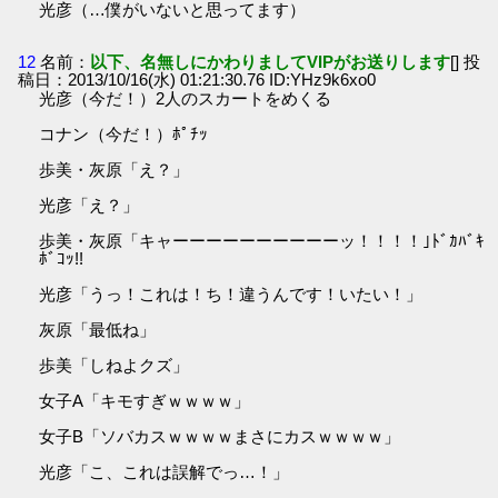
光彦（…僕がいないと思ってます）
12
名前：
以下、名無しにかわりましてVIPがお送りします
[] 投
稿日：2013/10/16(水) 01:21:30.76 ID:YHz9k6xo0
光彦（今だ！）2人のスカートをめくる
コナン（今だ！）ﾎﾟﾁｯ
歩美・灰原「え？」
光彦「え？」
歩美・灰原「キャーーーーーーーーーーッ！！！！｣ﾄﾞｶﾊﾞｷ
ﾎﾞｺｯ!!
光彦「うっ！これは！ち！違うんです！いたい！」
灰原「最低ね」
歩美「しねよクズ」
女子A「キモすぎｗｗｗｗ」
女子B「ソバカスｗｗｗｗまさにカスｗｗｗｗ」
光彦「こ、これは誤解でっ…！」