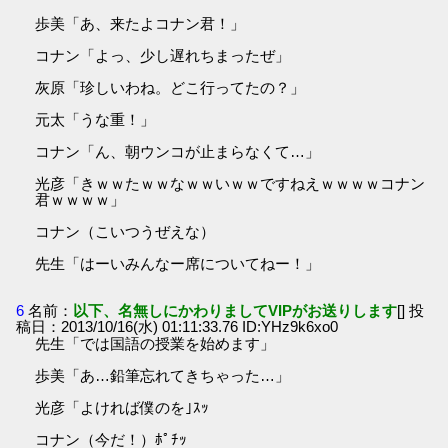
歩美「あ、来たよコナン君！」
コナン「よっ、少し遅れちまったぜ」
灰原「珍しいわね。どこ行ってたの？」
元太「うな重！」
コナン「ん、朝ウンコが止まらなくて…」
光彦「きｗｗたｗｗなｗｗいｗｗですねえｗｗｗｗコナン
君ｗｗｗｗ」
コナン（こいつうぜえな）
先生「はーいみんなー席についてねー！」
6
名前：
以下、名無しにかわりましてVIPがお送りします
[] 投
稿日：2013/10/16(水) 01:11:33.76 ID:YHz9k6xo0
先生「では国語の授業を始めます」
歩美「あ…鉛筆忘れてきちゃった…」
光彦「よければ僕のを｣ｽｯ
コナン（今だ！）ﾎﾟﾁｯ