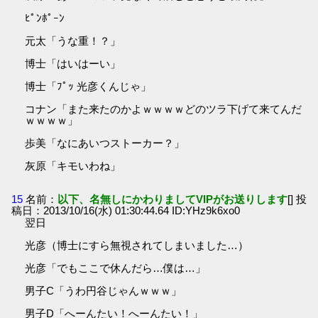
ﾋﾟﾝﾎﾟｰﾝ
元太「うな重！？」
博士「はいはーい」
博士「ﾌﾟｯ 光彦くんじゃ」
コナン「また来たのかよｗｗｗｗどのツラ下げて来てんだ
ｗｗｗｗ」
歩美「なにあいつストーカー？」
灰原「キモいわね」
15
名前：
以下、名無しにかわりましてVIPがお送りします
[] 投
稿日：2013/10/16(水) 01:30:44.64 ID:YHz9k6xo0
翌日
光彦（博士にすら無視されてしまいました…）
光彦「でもここで休んだら…僕は…」
男子C「うわ円谷じゃんｗｗｗ」
男子D「へーんたい！へーんたい！」