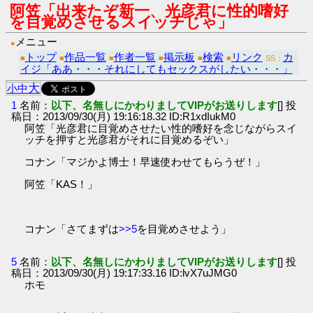
阿笠「出来たぞ新一、光彦君に性的嗜好
を目覚めさせるスイッチじゃ」
メニュー
●
トップ
作品一覧
作者一覧
掲示板
検索
リンク
カ
■
■
■
■
■
■
SS：
イジ「ああ・・・それにしてもセックスがしたい・・・」
大
小
中
1
名前：
以下、名無しにかわりましてVIPがお送りします
[] 投
稿日：2013/09/30(月) 19:16:18.32 ID:R1xdIukM0
阿笠「光彦君に目覚めさせたい性的嗜好を念じながらスイ
ッチを押すと光彦君がそれに目覚めるぞい」
コナン「マジかよ博士！早速使わせてもらうぜ！」
阿笠「KAS！」
コナン「さてまずは
>>5
を目覚めさせよう」
5
名前：
以下、名無しにかわりましてVIPがお送りします
[] 投
稿日：2013/09/30(月) 19:17:33.16 ID:lvX7uJMG0
ホモ