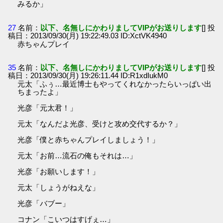
みるか」
27
名前：
以下、名無しにかわりましてVIPがお送りします
[] 投
稿日：2013/09/30(月) 19:22:49.03 ID:XctVK4940
赤ちゃんプレイ
35
名前：
以下、名無しにかわりましてVIPがお送りします
[] 投
稿日：2013/09/30(月) 19:26:11.44 ID:R1xdIukM0
元太「ふぅ…最近博士もやってくれなかったらいっぱい出
ちまったよ」
光彦「元太君！」
元太「なんだよ光彦、受けと攻め交代するか？」
光彦「僕と赤ちゃんプレイしましょう！」
元太「お前…流石の俺もそれは…」
光彦「お願いします！」
元太「しょうがねえな」
光彦「バブー」
コナン「こいつはすげぇ…」