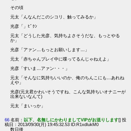
その頃
元太「んなんだこのシコリ、触ってみるか」
光彦「」ﾋﾞｸﾝ
元太「どうした光彦、気持ちよさそうだな、もっとやる
か」
光彦「アァン…もっとお願いします…」
元太「赤ちゃんプレイ中に喋ってるんじゃねえよ」
光彦「すいま…アァン･・・」
元太「そんなに気持ちいいのか、俺のちんこにも…あれね
えや」
光彦(元太君かわいそうですね、こんな気持ちいオナニーが
出来ないなんて)
元太「まいっか」
66
名前：
以下、名無しにかわりましてVIPがお送りします
[] 投
稿日：2013/09/30(月) 19:45:32.53 ID:R1xdIukM0
数日後