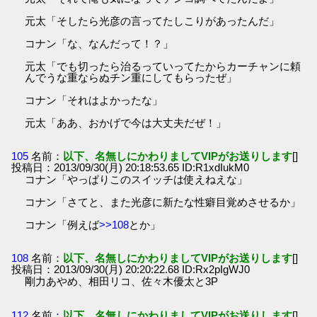
元太「そしたら光彦の言ってたしこりがあったんだ」
コナン「な、なんだって！？」
元太「でも切ったら治るっていってたからカーチャンに頼
んでうな重ならぬチン重にしてもらったぜ」
コナン「それはよかったな」
元太「ああ、おかげで今は大丈夫だぜ！」
105
名前：
以下、名無しにかわりましてVIPがお送りします
[]
投稿日：2013/09/30(月) 20:18:53.65 ID:R1xdIukM0
コナン「やっぱりこのスイッチは使えねえな」
コナン「さてと、また光彦に新たな性癖目覚めさせるか」
コナン「例えば
>>108
とか」
108
名前：
以下、名無しにかわりましてVIPがお送りします
[]
投稿日：2013/09/30(月) 20:20:22.68 ID:Rx2pIgWJ0
剛力あやめ、相田リコ、佐々木優太と3P
112
名前：
以下、名無しにかわりましてVIPがお送りします
[]