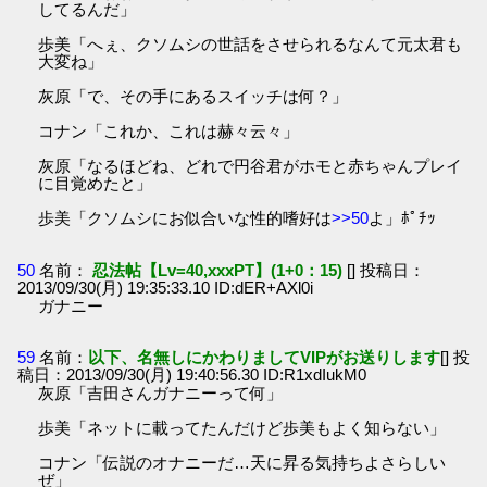
してるんだ」
歩美「へぇ、クソムシの世話をさせられるなんて元太君も
大変ね」
灰原「で、その手にあるスイッチは何？」
コナン「これか、これは赫々云々」
灰原「なるほどね、どれで円谷君がホモと赤ちゃんプレイ
に目覚めたと」
歩美「クソムシにお似合いな性的嗜好は
>>50
よ」ﾎﾟﾁｯ
50
名前：
忍法帖【Lv=40,xxxPT】(1+0：15)
[] 投稿日：
2013/09/30(月) 19:35:33.10 ID:dER+AXl0i
ガナニー
59
名前：
以下、名無しにかわりましてVIPがお送りします
[] 投
稿日：2013/09/30(月) 19:40:56.30 ID:R1xdIukM0
灰原「吉田さんガナニーって何」
歩美「ネットに載ってたんだけど歩美もよく知らない」
コナン「伝説のオナニーだ…天に昇る気持ちよさらしい
ぜ」