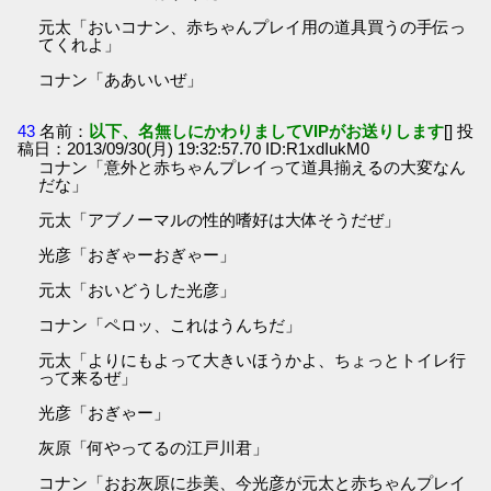
元太「おいコナン、赤ちゃんプレイ用の道具買うの手伝っ
てくれよ」
コナン「ああいいぜ」
43
名前：
以下、名無しにかわりましてVIPがお送りします
[] 投
稿日：2013/09/30(月) 19:32:57.70 ID:R1xdIukM0
コナン「意外と赤ちゃんプレイって道具揃えるの大変なん
だな」
元太「アブノーマルの性的嗜好は大体そうだぜ」
光彦「おぎゃーおぎゃー」
元太「おいどうした光彦」
コナン「ペロッ、これはうんちだ」
元太「よりにもよって大きいほうかよ、ちょっとトイレ行
って来るぜ」
光彦「おぎゃー」
灰原「何やってるの江戸川君」
コナン「おお灰原に歩美、今光彦が元太と赤ちゃんプレイ