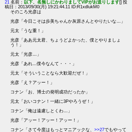
21
名前：
以下、名無しにかわりましてVIPがお送りします
[] 投
稿日：2013/09/30(月) 19:21:44.11 ID:R1xdIukM0
そのころ光彦は
光彦「今日こそは歩美ちゃんか灰原さんとやりたいな…」
元太「うな重！」
光彦「ああ元太君、ちょうどよかった、僕とやりましょ
う！」
元太「光彦…」
光彦「あれ…僕今なんて・・・」
元太「そういうことなら大歓迎だぜ！」
光彦「え？アッー！」
コナン「お、博士の発明成功だったか」
元太「おいコナン！一緒に3Pやろうぜ！」
コナン「俺は遠慮しとくわ…」
光彦「アッー！アッー！アッー！」
コナン「さて今度はもっとマニアックな、
>>27
でもやって