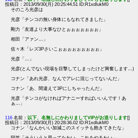
投稿日：2013/09/30(月) 20:25:44.51 ID:R1xdIukM0
そのころ光彦は
光彦「チンコの無い身体にもなれてきました」
剛力「友達より大事なひとぉぉぉぉぉぉぉ」
相田「アァン…」
佐々木「レズ3Pさいこぉぉぉぉぉぉぉぉぉ」
光彦「…」
光彦(とんでない現場を目撃してしまったけど興奮します…)
コナン「あれ光彦、なんでアレに混じってないんだ」
コナン「あ、間違えて3Pにしちゃったんだ」
光彦「チンコがなければアナニーすればいいんです！あ
ぁ…」
116
名前：
以下、名無しにかわりましてVIPがお送りします
[]
投稿日：2013/09/30(月) 20:28:36.02 ID:R1xdIukM0
コナン「なんかいい加減このスイッチも飽きてきたな」
阿笠「そういうと思ってたわい、これをやるわい」