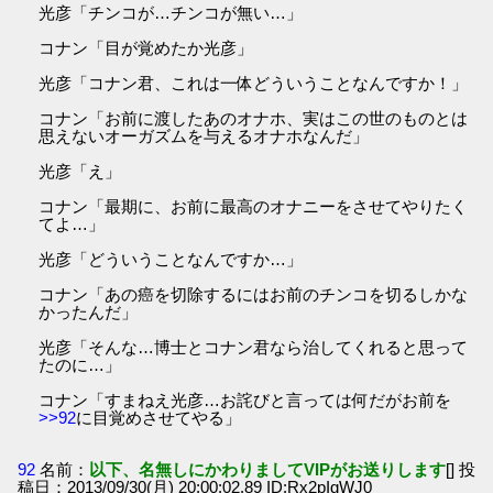
光彦「チンコが…チンコが無い…」
コナン「目が覚めたか光彦」
光彦「コナン君、これは一体どういうことなんですか！」
コナン「お前に渡したあのオナホ、実はこの世のものとは
思えないオーガズムを与えるオナホなんだ」
光彦「え」
コナン「最期に、お前に最高のオナニーをさせてやりたく
てよ…」
光彦「どういうことなんですか…」
コナン「あの癌を切除するにはお前のチンコを切るしかな
かったんだ」
光彦「そんな…博士とコナン君なら治してくれると思って
たのに…」
コナン「すまねえ光彦…お詫びと言っては何だがお前を
>>92
に目覚めさせてやる」
92
名前：
以下、名無しにかわりましてVIPがお送りします
[] 投
稿日：2013/09/30(月) 20:00:02.89 ID:Rx2pIgWJ0