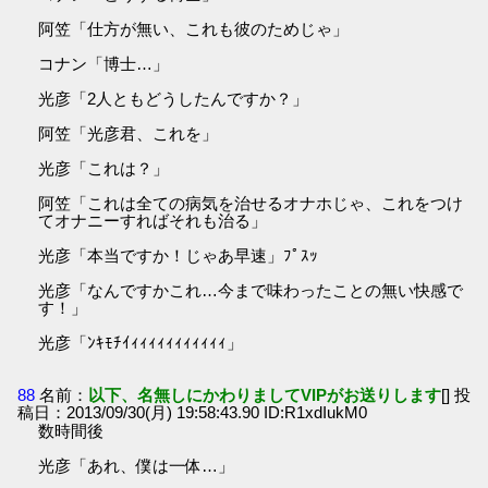
阿笠「仕方が無い、これも彼のためじゃ」
コナン「博士…」
光彦「2人ともどうしたんですか？」
阿笠「光彦君、これを」
光彦「これは？」
阿笠「これは全ての病気を治せるオナホじゃ、これをつけ
てオナニーすればそれも治る」
光彦「本当ですか！じゃあ早速」ﾌﾟｽｯ
光彦「なんですかこれ…今まで味わったことの無い快感で
す！」
光彦「ﾝｷﾓﾁｲｨｨｨｨｨｨｨｨｨｨｨ」
88
名前：
以下、名無しにかわりましてVIPがお送りします
[] 投
稿日：2013/09/30(月) 19:58:43.90 ID:R1xdIukM0
数時間後
光彦「あれ、僕は一体…」