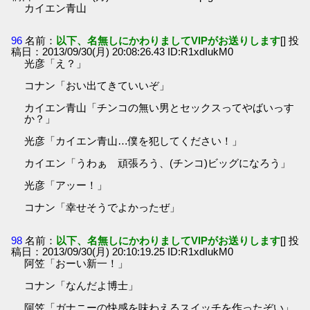
カイエン青山
96
名前：
以下、名無しにかわりましてVIPがお送りします
[] 投
稿日：2013/09/30(月) 20:08:26.43 ID:R1xdIukM0
光彦「え？」
コナン「おい出てきていいぞ」
カイエン青山「チンコの無い男とセックスってやばいっす
か？」
光彦「カイエン青山…僕を犯してください！」
カイエン「うわぁ 頑張ろう、(チンコ)ビッグになろう」
光彦「アッー！」
コナン「幸せそうでよかったぜ」
98
名前：
以下、名無しにかわりましてVIPがお送りします
[] 投
稿日：2013/09/30(月) 20:10:19.25 ID:R1xdIukM0
阿笠「おーい新一！」
コナン「なんだよ博士」
阿笠「ガナニーの快感を味わえるスイッチを作ったぞい」