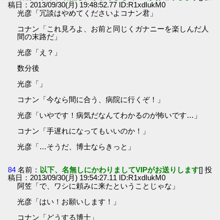
稿日：2013/09/30(月) 19:48:52.77 ID:R1xdIukM0
光彦「冗談はやめてくださいよコナン君」
コナン「これ見ろよ、お前と同じくガナニーを楽しんだ人
間の末路だ」
光彦「え？」
数分後
光彦「」
コナン「今なら間に合う、病院に行くぞ！」
光彦「いやです！病気だなんてわかるのが怖いです…」
コナン「手遅れになってもいいのか！」
光彦「…そうだ、博士ならきっと」
84
名前：
以下、名無しにかわりましてVIPがお送りします
[] 投
稿日：2013/09/30(月) 19:54:27.11 ID:R1xdIukM0
阿笠「で、ワシに頼みに来たということじゃな」
光彦「はい！お願いします！」
コナン「どうする博士」