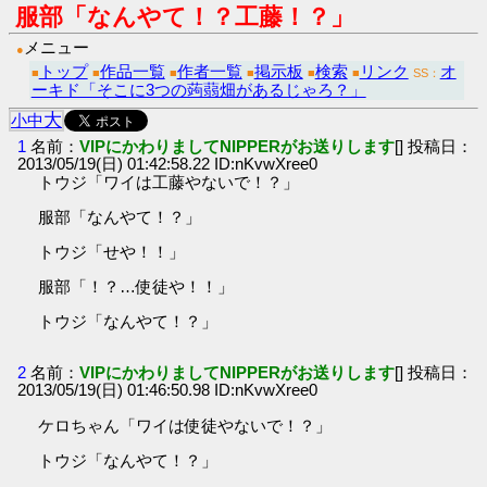
服部「なんやて！？工藤！？」
メニュー
●
トップ
作品一覧
作者一覧
掲示板
検索
リンク
オ
■
■
■
■
■
■
SS：
ーキド「そこに3つの蒟蒻畑があるじゃろ？」
大
小
中
1
名前：
VIPにかわりましてNIPPERがお送りします
[] 投稿日：
2013/05/19(日) 01:42:58.22 ID:nKvwXree0
トウジ「ワイは工藤やないで！？」
服部「なんやて！？」
トウジ「せや！！」
服部「！？…使徒や！！」
トウジ「なんやて！？」
2
名前：
VIPにかわりましてNIPPERがお送りします
[] 投稿日：
2013/05/19(日) 01:46:50.98 ID:nKvwXree0
ケロちゃん「ワイは使徒やないで！？」
トウジ「なんやて！？」