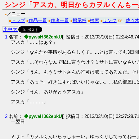
シンジ「アスカ、明日からカヲルくんも一
メニュー
●
トップ
作品一覧
作者一覧
掲示板
検索
リンク
佐々
■
■
■
■
■
■
SS：
大
小
中
1
名前：
◆pywaH362ebkU
[] 投稿日：2013/03/10(日) 02:24:46.74
アスカ「……はぁ？」
シンジ「なんだか事情があるらしくて。…とは言っても3日
アスカ「…それをなんで私に言うわけ？ミサトに言いなさい
シンジ「うん、もうミサトさんの許可は取ってあるんだ。そし
アスカ「あっそ。好きにすればいいじゃない。…私の部屋に
シンジ「うん、ありがとうアスカ」
アスカ「………」
2
名前：
◆pywaH362ebkU
[] 投稿日：2013/03/10(日) 02:27:28.71
―翌日
ミサト「カヲルくんいらっしゃーい。ゆっくりしてってねー