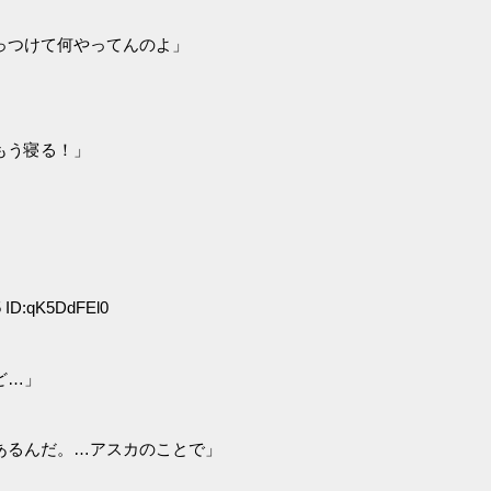
っつけて何やってんのよ」
もう寝る！」
 ID:qK5DdFEl0
ど…」
あるんだ。…アスカのことで」