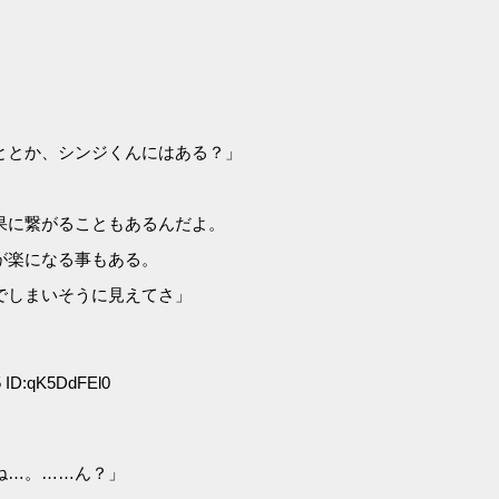
ととか、シンジくんにはある？」
果に繋がることもあるんだよ。
が楽になる事もある。
でしまいそうに見えてさ」
 ID:qK5DdFEl0
ね…。……ん？」