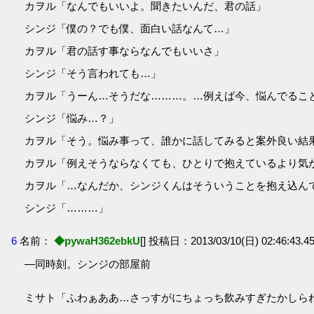
カヲル「なんでもいいよ。聞きたいんだ、君の話」
シンジ「僕の？でも僕、面白い話なんて…」
カヲル「君の話す事ならなんでもいいさ」
シンジ「そう言われても…」
カヲル「うーん…そうだな………。…例えば今、悩んでるこ
シンジ「悩み…？」
カヲル「そう。悩み事って、誰かに話してみると案外良い結
カヲル「例えそうならなくても、ひとりで抱えているより気
カヲル「…なんだか、シンジくんはそういうことを抱え込ん
シンジ「………」
6
名前：
◆pywaH362ebkU
[] 投稿日：2013/03/10(日) 02:46:43.45
―同時刻。シンジの部屋前
ミサト「ふわぁああ…さっすがにちょっち飲みすぎたかしら