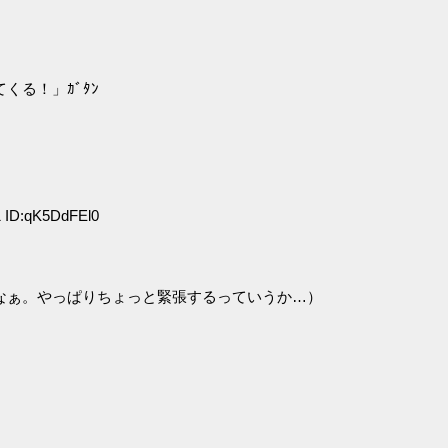
る！」ｶﾞﾀﾝ
 ID:qK5DdFEl0
なぁ。やっぱりちょっと緊張するっていうか…）