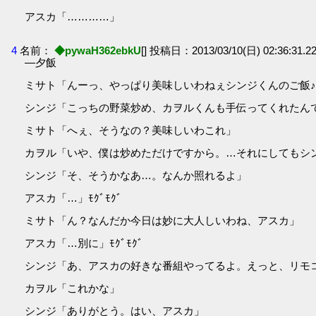
アスカ「…………」
4
名前：
◆pywaH362ebkU
[] 投稿日：2013/03/10(日) 02:36:31.22
―夕飯
ミサト「んーっ、やっぱり美味しいわねぇシンジくんのご飯
シンジ「こっちの野菜炒め、カヲルくんも手伝ってくれたん
ミサト「へぇ、そうなの？美味しいわこれ」
カヲル「いや、僕は炒めただけですから。…それにしてもシ
シンジ「そ、そうかなあ…。なんか照れるよ」
アスカ「…」ﾓｸﾞﾓｸﾞ
ミサト「ん？なんだか今日は妙に大人しいわね、アスカ」
アスカ「…別に」ﾓｸﾞﾓｸﾞ
シンジ「あ、アスカの好きな番組やってるよ。えっと、リモ
カヲル「これかな」
シンジ「ありがとう。はい、アスカ」