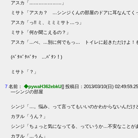
アスカ「…………………」
ミサト「アスカ？ …シンジくんの部屋のドアに耳なんてく
アスカ「っ!! ミ、ミミミサト…っ」
ミサト「何か聞こえるの？」
アスカ「…べ、…別に何でもっ… トイレに起きただけよ！
(ﾊﾞﾀﾊﾞﾀﾊﾞﾀｯ …ﾊﾞﾀﾝ！)
ミサト「？」
7
名前：
◆pywaH362ebkU
[] 投稿日：2013/03/10(日) 02:49:59.25
―シンジの部屋
シンジ「…。悩み、って言ってもいいのかわからないんだけ
カヲル「うん？」
シンジ「ちょっと気になってる、っていうか…不安なことが
カヲル「…うん」