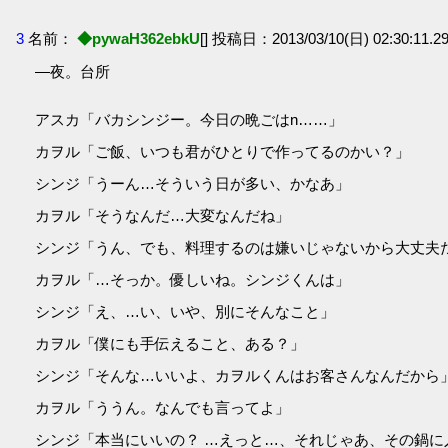
3
名前：
◆pywaH362ebkU
[] 投稿日：2013/03/10(日) 02:30:11.29
―夜。台所
アスカ「バカシンジー。今日の晩ごはn……」
カヲル「ご飯、いつも君がひとりで作ってるのかい？」
シンジ「うーん…そういう日が多い、かなあ」
カヲル「そうなんだ…大変なんだね」
シンジ「うん、でも、料理するのは嫌いじゃないから大丈夫
カヲル「…そっか。優しいね。シンジくんは」
シンジ「え、…い、いや、別にそんなこと」
カヲル「僕にも手伝えること、ある？」
シンジ「そんな…いいよ、カヲルくんはお客さんなんだから
カヲル「ううん。なんでも言ってよ」
シンジ「本当にいいの？ …えっと…、それじゃあ、その鍋に