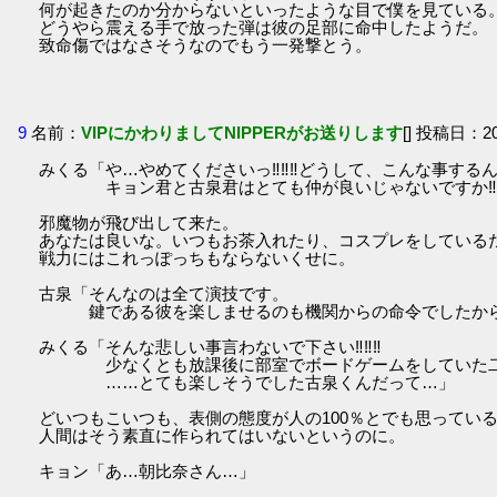
何が起きたのか分からないといったような目で僕を見ている
どうやら震える手で放った弾は彼の足部に命中したようだ。
致命傷ではなさそうなのでもう一発撃とう。
9
名前：
VIPにかわりましてNIPPERがお送りします
[] 投稿日：201
みくる「や…やめてくださいっ‼‼‼どうして、こんな事する
キョン君と古泉君はとても仲が良いじゃないですか‼‼
邪魔物が飛び出して来た。
あなたは良いな。いつもお茶入れたり、コスプレをしている
戦力にはこれっぽっちもならないくせに。
古泉「そんなのは全て演技です。
鍵である彼を楽しませるのも機関からの命令でしたか
みくる「そんな悲しい事言わないで下さい‼‼‼
少なくとも放課後に部室でボードゲームをしていた二
……とても楽しそうでした古泉くんだって…」
どいつもこいつも、表側の態度が人の100％とでも思ってい
人間はそう素直に作られてはいないというのに。
キョン「あ…朝比奈さん…」