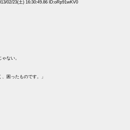
3/02/23(土) 16:30:49.86 ID:oRp91wKV0
じゃない。
く、困ったものです。」