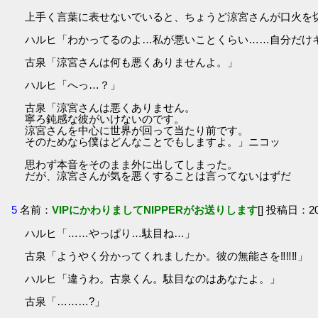
上手く言葉に表せないでいると、ちょうど涼宮さんが口火を
ハルヒ「わかってるのよ…私が悪いことくらい……自分だけ
古泉「涼宮さんは何も悪くありませんよ。」
ハルヒ「へっ…？」
古泉「涼宮さんは悪くありません。
寧ろ鈍感な彼がいけないのです。
涼宮さんを中心に世界が回って当たり前です。
そのためなら僕はどんなことでもしますよ。」ニコッ
思わず本音をそのまま外に出してしまった。
だが、涼宮さんが気を悪くすることは言ってないはずだ
5
名前：
VIPにかわりましてNIPPERがお送りします
[] 投稿日：201
ハルヒ「……やっぱり…駄目ね…」
古泉「ようやく分かってくれましたか。彼の無能さを‼‼‼」
ハルヒ「違うわ。古泉くん。駄目なのはあなたよ。」
古泉「………?」