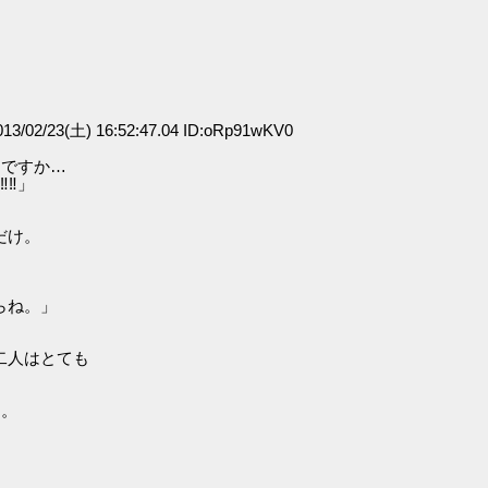
。
3/02/23(土) 16:52:47.04 ID:oRp91wKV0
んですか…
‼」
だけ。
らね。」
人はとても
る。