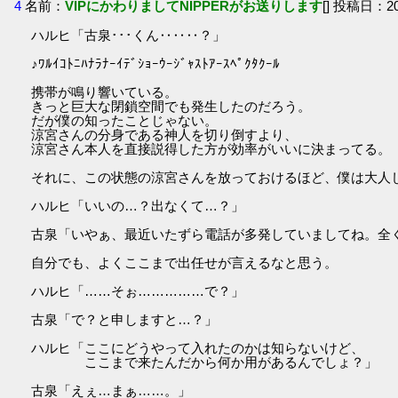
4
名前：
VIPにかわりましてNIPPERがお送りします
[] 投稿日：201
ハルヒ「古泉･･･くん‥‥‥？」
♪ﾜﾙｲｺﾄﾆﾊﾅﾗﾅｰｲﾃﾞｼｮｰｳｰｼﾞｬｽﾄｱｰｽﾍﾟｸﾀｸｰﾙ
携帯が鳴り響いている。
きっと巨大な閉鎖空間でも発生したのだろう。
だが僕の知ったことじゃない。
涼宮さんの分身である神人を切り倒すより、
涼宮さん本人を直接説得した方が効率がいいに決まってる。
それに、この状態の涼宮さんを放っておけるほど、僕は大人
ハルヒ「いいの…？出なくて…？」
古泉「いやぁ、最近いたずら電話が多発していましてね。全
自分でも、よくここまで出任せが言えるなと思う。
ハルヒ「……そぉ……………で？」
古泉「で？と申しますと…？」
ハルヒ「ここにどうやって入れたのかは知らないけど、
ここまで来たんだから何か用があるんでしょ？」
古泉「えぇ…まぁ……。」