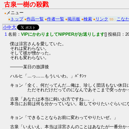
古泉一樹の殺戮
メニュー
●
トップ
作品一覧
作者一覧
掲示板
検索
リンク
こなた
■
■
■
■
■
■
SS：
大
小
中
1
名前：
VIPにかわりましてNIPPERがお送りします
[] 投稿日：201
僕は涼宮さんを愛していた。
それは変わらない。
そして彼が憎かった。
それも変わらない。
―――某日の放課後
ハルヒ「…っ……もういいわ。」ﾊﾞﾀﾝｯ
キョン「全く、何だってんだ…俺は、珍しく団活もない休日
ただそれだけだってのになんであそこまで突っかかっ
古泉「あなたは本当に鈍いお方ですね…。」
本当にお前は何も分かっていない。殺してやりたいぐらいに
キョン「できることならお前に変わってやりたいぜ。」
古泉「いえいえ、本当は涼宮さんのことはあなたが一番分か