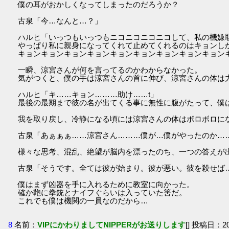
僕の耳がおかしくなってしまったのだろうか？
古泉「今…なんと…？」
ハルヒ「いっつもいっつもニコニコニコニコして、私の機嫌取
やっぱり私に親身になってくれて止めてくれるのはキョンしか
キョンキョンキョンキョンキョンキョンキョンキョンキョン
一瞬、涼宮さんが何を言ってるのかわからなかった。
気がつくと、僕の手は涼宮さんの首に伸び、涼宮さんの体は
ハルヒ「キ……キョン………助け……t」
最後の最期まで彼の名が出てくる事に無性に腹がたって、僕
我を取り戻し、冷静になる頃には涼宮さんの体はボロボロに
古泉「あぁぁぁ……涼宮さん………僕が…僕がやったのか…
様々な思考、混乱、絶望が脳内を漂ったのち、一つの答えが
古泉「そうです。全ては彼が始まり。彼が悪い。彼を殺せば
僕はまず凶器を手に入れるために教室に向かった。
確か鞄に拳銃とナイフぐらいは入っていた筈だ。
これでも僕は機関の一員なのだから…
8
名前：
VIPにかわりましてNIPPERがお送りします
[] 投稿日：201