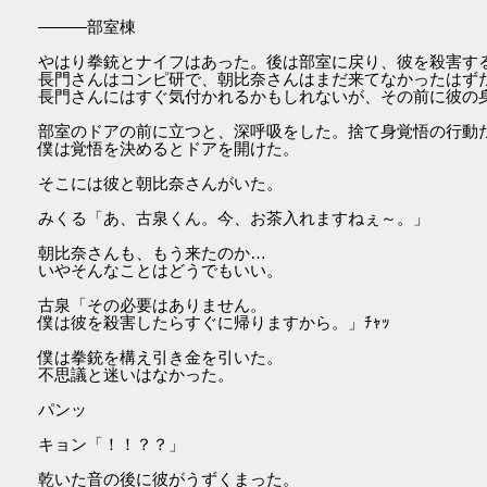
―――部室棟
やはり拳銃とナイフはあった。後は部室に戻り、彼を殺害す
長門さんはコンピ研で、朝比奈さんはまだ来てなかったはず
長門さんにはすぐ気付かれるかもしれないが、その前に彼の
部室のドアの前に立つと、深呼吸をした。捨て身覚悟の行動
僕は覚悟を決めるとドアを開けた。
そこには彼と朝比奈さんがいた。
みくる「あ、古泉くん。今、お茶入れますねぇ～。」
朝比奈さんも、もう来たのか…
いやそんなことはどうでもいい。
古泉「その必要はありません。
僕は彼を殺害したらすぐに帰りますから。」ﾁｬｯ
僕は拳銃を構え引き金を引いた。
不思議と迷いはなかった。
パンッ
キョン「！！？？」
乾いた音の後に彼がうずくまった。