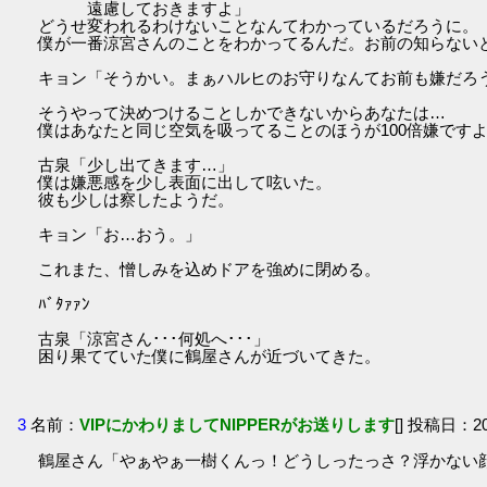
遠慮しておきますよ」
どうせ変われるわけないことなんてわかっているだろうに。
僕が一番涼宮さんのことをわかってるんだ。お前の知らない
キョン「そうかい。まぁハルヒのお守りなんてお前も嫌だろ
そうやって決めつけることしかできないからあなたは…
僕はあなたと同じ空気を吸ってることのほうが100倍嫌です
古泉「少し出てきます…」
僕は嫌悪感を少し表面に出して呟いた。
彼も少しは察したようだ。
キョン「お…おう。」
これまた、憎しみを込めドアを強めに閉める。
ﾊﾞﾀｧｧﾝ
古泉「涼宮さん･･･何処へ･･･」
困り果てていた僕に鶴屋さんが近づいてきた。
3
名前：
VIPにかわりましてNIPPERがお送りします
[] 投稿日：201
鶴屋さん「やぁやぁ一樹くんっ！どうしったっさ？浮かない