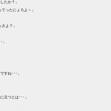
でしたか？」
ってったにょろよ～」
っさよ？」
･」
ですね･･･」
に立つとは･･･」