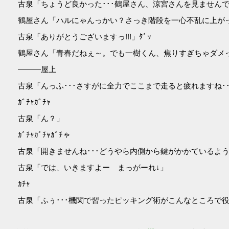
古泉「ちょうど良かった･･･鶴屋さん、涼宮さんを見ません
鶴屋さん「ハルにゃんっかい？さっき階段を一心不乱に上が
古泉「ありがとうございますっ!!!」ﾀﾞｯ
鶴屋さん「青春だねぇ～。でも一樹くん、焦りすぎちゃダメ
―――屋上
古泉「んっふ･･･さすがに全力でここまで走ると疲れますね･･
ｶﾞﾁｬｶﾞﾁｬ
古泉「ん？」
ｶﾞﾁｬｶﾞﾁｬｶﾞﾁゃ
古泉「開きませんね･･･どうやら内側から鍵がかかているよう
古泉「では、いきますよー まっがーれ↓」
ｶﾁｬ
古泉「ふぅ･･･機関で習ったピッキング術がこんなところで役