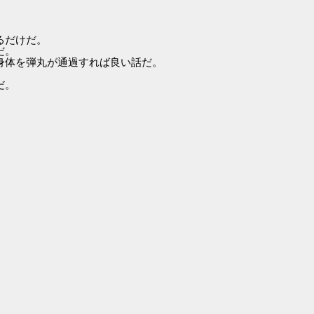
るだけだ。
だ。
身体を弾丸が通過すれば良い話だ。
だ。