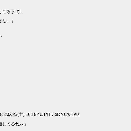
ところまで…
うな。」
よ。
3/02/23(土) 16:18:46.14 ID:oRp91wKV0
顔してるね～」