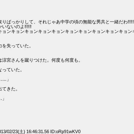
りばっかりして、それじゃあ中学の頃の無能な男共と一緒だわ‼‼
いないのよ‼‼‼
キョンキョンキョンキョンキョンキョンキョンキョンキョンキョン
力を失っていた。
は涼宮さんを蹴りつけた。何度も何度も。
なっていた。
……」
出てきた。
…」
3/02/23(土) 16:46:31.56 ID:oRp91wKV0