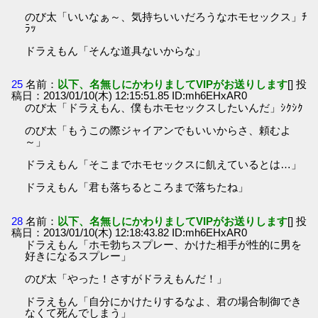
のび太「いいなぁ～、気持ちいいだろうなホモセックス」ﾁ
ﾗｯ
ドラえもん「そんな道具ないからな」
25
名前：
以下、名無しにかわりましてVIPがお送りします
[] 投
稿日：2013/01/10(木) 12:15:51.85 ID:mh6EHxAR0
のび太「ドラえもん、僕もホモセックスしたいんだ」ｼｸｼｸ
のび太「もうこの際ジャイアンでもいいからさ、頼むよ
～」
ドラえもん「そこまでホモセックスに飢えているとは…」
ドラえもん「君も落ちるところまで落ちたね」
28
名前：
以下、名無しにかわりましてVIPがお送りします
[] 投
稿日：2013/01/10(木) 12:18:43.82 ID:mh6EHxAR0
ドラえもん「ホモ勃ちスプレー、かけた相手が性的に男を
好きになるスプレー」
のび太「やった！さすがドラえもんだ！」
ドラえもん「自分にかけたりするなよ、君の場合制御でき
なくて死んでしまう」