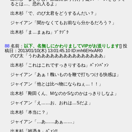
るとは…、恐れ入るよ」
出木杉「で、のび太君をどうするんだい？」
ジャイアン「聞かなくてもお前なら分かるだろう？」
出木杉「ま…まぁね」ｿﾞｸｿﾞｸ
88
名前：
以下、名無しにかわりましてVIPがお送りします
[] 投
稿日：2013/01/10(木) 13:01:45.10 ID:mh6EHxAR0
のび太「うわあああああああああああああああ」
出木杉「これはこれですっきりするね」ﾊﾟｧﾝﾊﾟｧﾝ
ジャイアン「あぁ！醜いものを鞭で打ちつける快感は」
ジャイアン「他とは比べ物にならねぇ…！！」
出木杉「剛田くん、MなのかSなのかはっきりしなよ」
ジャイアン「え……お、おれは…Sだよ」
出木杉「本当に？」
ジャイアン「…あ……あぁ……」
出木杉「嘘憑き」ﾊﾟｧﾝ!!