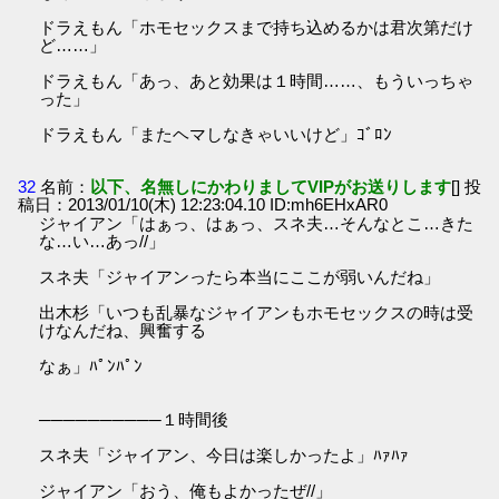
ドラえもん「ホモセックスまで持ち込めるかは君次第だけ
ど……」
ドラえもん「あっ、あと効果は１時間……、もういっちゃ
った」
ドラえもん「またヘマしなきゃいいけど」ｺﾞﾛﾝ
32
名前：
以下、名無しにかわりましてVIPがお送りします
[] 投
稿日：2013/01/10(木) 12:23:04.10 ID:mh6EHxAR0
ジャイアン「はぁっ、はぁっ、スネ夫…そんなとこ…きた
な…い…あっ//」
スネ夫「ジャイアンったら本当にここが弱いんだね」
出木杉「いつも乱暴なジャイアンもホモセックスの時は受
けなんだね、興奮する
なぁ」ﾊﾟﾝﾊﾟﾝ
──────────１時間後
スネ夫「ジャイアン、今日は楽しかったよ」ﾊｧﾊｧ
ジャイアン「おう、俺もよかったぜ//」