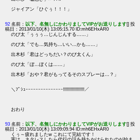
ジャイアン「ひぐぅ！！！」
92
名前：
以下、名無しにかわりましてVIPがお送りします
[] 投
稿日：2013/01/10(木) 13:05:15.70 ID:mh6EHxAR0
のび太「ぅぅぅ…じんじんする……」
のび太「でも…気持ち…いい…かも……」
出木杉「君はどっちだい？のび太くん」
のび太「ぼ…ぼくは……」
出木杉「おや？君がもってるそのスプレーは…？」
＼ﾌﾟｼｭｰｰｰｰｰｰｰｰｰｰｰｰｰｰｰ!!!!!!!!!!!!!!!!!／
おわり
93
名前：
以下、名無しにかわりましてVIPがお送りします
[] 投
稿日：2013/01/10(木) 13:09:09.94 ID:mh6EHxAR0
くぅ～疲れましたw これにて完結です！
実は、ネタレスしたら代行の話を持ちかけられたのが始ま