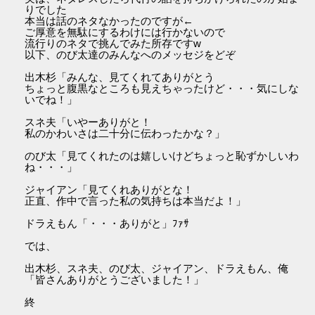
りでした
本当は話のネタなかったのですが←
ご厚意を無駄にするわけには行かないので
流行りのネタで挑んでみた所存ですw
以下、のび太達のみんなへのメッセジをどぞ
出木杉「みんな、見てくれてありがとう
ちょっと腹黒なところも見えちゃったけど・・・気にしな
いでね！」
スネ夫「いやーありがと！
私のかわいさは二十分に伝わったかな？」
のび太「見てくれたのは嬉しいけどちょっと恥ずかしいわ
ね・・・」
ジャイアン「見てくれありがとな！
正直、作中で言った私の気持ちは本当だよ！」
ドラえもん「・・・ありがと」ﾌｧｻ
では、
出木杉、スネ夫、のび太、ジャイアン、ドラえもん、俺
「皆さんありがとうございました！」
終