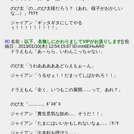
のび太「の…のび太様だろう？（あれ、様子がおかしい
な…）」ｱｾｱｾ
ジャイアン「ギッタギタにしてやる
ぅ！！！！！！！！！」
80
名前：
以下、名無しにかわりましてVIPがお送りします
[] 投
稿日：2013/01/10(木) 12:54:19.67 ID:mh6EHxAR0
ドラえもん「あ～らら、いわんこっちゃない」
のび太「うわあああああどらえもぉ～ん」
ジャイアン「うるせぇ！！だまってしばかれろ！！」
ドラえもん「全く、いつもこの展開……って、あれ？」
のび太「………」ﾎﾞﾛﾎﾞﾛ
ジャイアン「糞生意気な奴め…、そうだ！！」
ジャイアン「たまにはいいかもしれないなぁ…」ﾆﾔﾆﾔ
ジャイアン「出木杉を呼ぼう…」