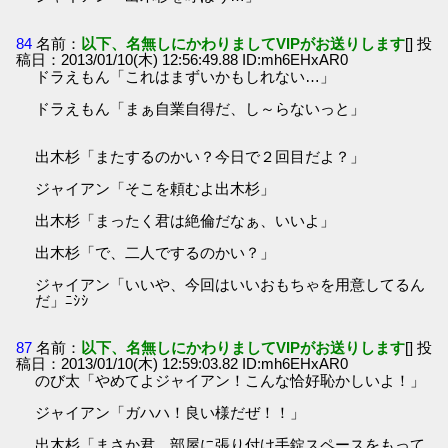
84
名前：
以下、名無しにかわりましてVIPがお送りします
[] 投
稿日：2013/01/10(木) 12:56:49.88 ID:mh6EHxAR0
ドラえもん「これはまずいかもしれない…」
ドラえもん「まぁ自業自得だ、し～らないっと」
出木杉「またするのかい？今日で２回目だよ？」
ジャイアン「そこを頼むよ出木杉」
出木杉「まったく君は絶倫だなぁ、いいよ」
出木杉「で、二人でするのかい？」
ジャイアン「いいや、今回はいいおもちゃを用意してるん
だ」ﾆｼｼ
87
名前：
以下、名無しにかわりましてVIPがお送りします
[] 投
稿日：2013/01/10(木) 12:59:03.82 ID:mh6EHxAR0
のび太「やめてよジャイアン！こんな恰好恥かしいよ！」
ジャイアン「ガハハ！良い様だぜ！！」
出木杉「まさか君、部屋に張り付け手錠スペースをもって