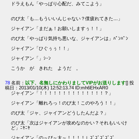
ドラえもん「やっぱり心配だ、みてこよう」
のび太「も…もういいんじゃない？僕疲れてきた…」
ジャイアン「まだぁ！お願いしますぅ！！」
のび太「やっぱり気持ち悪いな、ジャイアンは」ﾊﾟﾝﾊﾟﾝ
ジャイアン「ひぐぅぅ！！」
ジャイアン「」ｼｰﾝ
こうか が きれた ようだ 。
78
名前：
以下、名無しにかわりましてVIPがお送りします
[] 投
稿日：2013/01/10(木) 12:52:13.74 ID:mh6EHxAR0
ジャイアン「！！！！！！！！！！！！！！？」
ジャイアン「離れろっ！のび太！このやろう！！」
のび太「ジャ、ジャイアンどうしたんだよ？」
のび太「次はジャイアンが攻めなのかい？それもいいけ
ど」ﾆﾔﾆﾔ
ジャイアン「の～び～太～！！！！」ｺﾞｺﾞｺﾞｺﾞｺﾞ