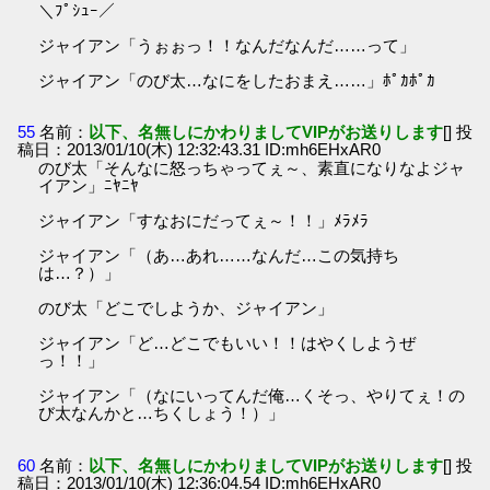
＼ﾌﾟｼｭｰ／
ジャイアン「うぉぉっ！！なんだなんだ……って」
ジャイアン「のび太…なにをしたおまえ……」ﾎﾟｶﾎﾟｶ
55
名前：
以下、名無しにかわりましてVIPがお送りします
[] 投
稿日：2013/01/10(木) 12:32:43.31 ID:mh6EHxAR0
のび太「そんなに怒っちゃってぇ～、素直になりなよジャ
イアン」ﾆﾔﾆﾔ
ジャイアン「すなおにだってぇ～！！」ﾒﾗﾒﾗ
ジャイアン「（あ…あれ……なんだ…この気持ち
は…？）」
のび太「どこでしようか、ジャイアン」
ジャイアン「ど…どこでもいい！！はやくしようぜ
っ！！」
ジャイアン「（なにいってんだ俺…くそっ、やりてぇ！の
び太なんかと…ちくしょう！）」
60
名前：
以下、名無しにかわりましてVIPがお送りします
[] 投
稿日：2013/01/10(木) 12:36:04.54 ID:mh6EHxAR0