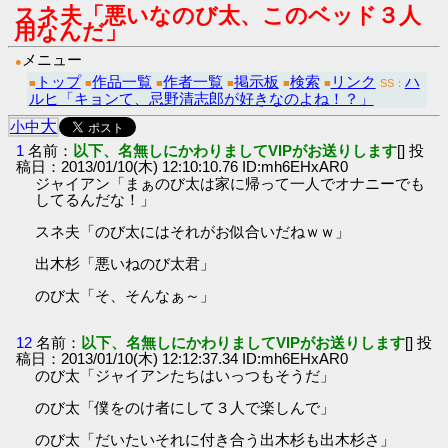
スネ夫「悪いなのび太、このベッド３人
用なんだ」
メニュー
●
トップ
作品一覧
作者一覧
掲示板
検索
リンク
ハ
■
■
■
■
■
■
SS：
ルヒ「キョンて、忌野清志郎が好きなのよね！？」
大
小
中
1
名前：
以下、名無しにかわりましてVIPがお送りします
[] 投
稿日：2013/01/10(木) 12:10:10.76 ID:mh6EHxAR0
ジャイアン「まぁのび太は家に帰って一人でオナニーでも
してるんだな！」
スネ夫「のび太にはそれがお似合いだねｗｗ」
出木杉「悪いねのび太君」
のび太「そ、そんなぁ～」
12
名前：
以下、名無しにかわりましてVIPがお送りします
[] 投
稿日：2013/01/10(木) 12:12:37.34 ID:mh6EHxAR0
のび太「ジャイアンたちはいっつもそうだ」
のび太「僕をのけ者にして３人で楽しんで」
のび太「だいたいそれに付き合う出木杉も出木杉さ」