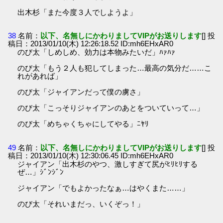
出木杉「また今度３人でしようよ」
38
名前：
以下、名無しにかわりましてVIPがお送りします
[] 投
稿日：2013/01/10(木) 12:26:18.52 ID:mh6EHxAR0
のび太「しめしめ、効力は本物みたいだ」ﾊｧﾊｧ
のび太「もう２人も犯してしまった…最高の気分だ……こ
れがあれば」
のび太「ジャイアンだって僕の虜さ」
のび太「こっそりジャイアンのあとをついていって…」
のび太「めちゃくちゃにしてやる」ﾆﾔﾘ
49
名前：
以下、名無しにかわりましてVIPがお送りします
[] 投
稿日：2013/01/10(木) 12:30:06.45 ID:mh6EHxAR0
ジャイアン「出木杉のやつ、激しすぎて尻がﾋﾘﾋﾘする
ぜ…」ｼﾞﾝｼﾞﾝ
ジャイアン「でもよかったなぁ…はやくまた……」
のび太「それいまだっ、いくぞっ！」