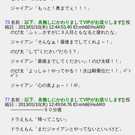
ジャイアン「もっと！奥までぇ！！！」
73
名前：
以下、名無しにかわりましてVIPがお送りします
[] 投
稿日：2013/01/10(木) 12:44:53.40 ID:mh6EHxAR0
のび太「ふぅ…さすがに３人目ともなると疲れたな」
ジャイアン「そんなぁ！最後までしてくれよ～！」
のび太「して”ください”だろう？」
ジャイアン「最後までしてくださいぃ！のび太様！！」
のび太「よっしゃ！やってやる！！次は騎乗位だ！！」ﾊﾟﾝ
ﾊﾟﾝ
ジャイアン「心の友よぉ～！！///」
77
名前：
以下、名無しにかわりましてVIPがお送りします
[] 投
稿日：2013/01/10(木) 12:49:04.76 ID:mh6EHxAR0
──────────５０分後
ドラえもん「帰ってこない」
ドラえもん「まだジャイアンとやってないといいけど」