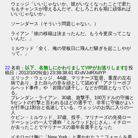
ウェッジ「いいじゃないか。彼がいなくなったことで君た
ちもチャンスが増えるんだぞ。むしろこれを期に頑張れば
いいじゃないか」
ソーンダース（そういう問題じゃない。）
ライアン「彼の移籍は決まったんだ。もう今更戻ってこな
いんだ。」
ミルウッド「全く、俺の登板日に飛んだ騒ぎを起こしやが
って。」
22
名前：
以下、名無しにかわりましてVIPがお送りします
[] 投
稿日：2012/10/26(金) 23:38:38.61 ID:dVJdRXdYP
エリック・ウェッジ、44歳、マリナーズ監督。重度の左右
病であり、また自らの非を頑として認めず「アクリーボブ
ルヘッド事件」や「岩隈の謎干し」などが問題となってい
る。
ブレンダン・ライアン、30歳、遊撃手。100万ドルの守備と
5セントの打撃と言われるほどの選手で、非常に守備がよい
が打率は1割台と低迷している。ウェッジのお気に入りの一
人
ケビン・ミルウッド、37歳、投手、マリナーズの先発ロー
テーションの一人で通称「ミルウッドおじさん」イチロー
が去ったことでマリナーズの最年長選手となった
イチローは胸に「New York」と書かれたユニフォームを着