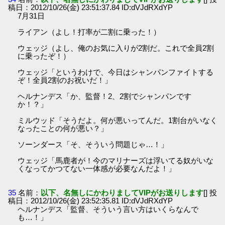
稿日：2012/10/26(金) 23:51:37.84 ID:dVJdRXdYP
7月31日
ライアン（よし！打率が二割に乗った！）
ウェッジ（よし、俺のお気に入りが2割だ。これで全員2割
に乗ったぞ！）
ウェッジ「というわけで、今日はシャンパンファイトする
ぞ！全員2割のお祝いだ！」
ヘルナンデス「か、監督！2、2割でシャンパンです
か！？」
ミルウッド「そうだよ。何が悪いってんだ。1割台がいなく
なったことの何が悪い？」
ソーンダース「そ、そういう問題じゃ…！」
ウェッジ「馬鹿者が！今のマリナーズは浮いてる奴がいな
くなってかつてない一体感が必要なんだよ！」
35
名前：
以下、名無しにかわりましてVIPがお送りします
[] 投
稿日：2012/10/26(金) 23:52:35.81 ID:dVJdRXdYP
ヘルナンデス「監督、そういう言い方はいくらなんで
も…！」