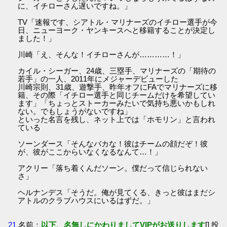
に、イチローさん遅いですね。」
TV「速報です、シアトル・マリナーズのイチロー選手が今
日、ニューヨーク・ヤンキースへと移籍することが決定し
ました！」
川崎「え、そんな！イチローさんが…………！」
カイル・シーガー、24歳、三塁手、マリナーズの「期待の
若手」の一人、2011年にメジャーデビューした
川崎宗則、31歳、遊撃手、昨年オフにFAでマリナーズに移
籍、その際「イチロー選手と同じチームだけを希望してい
ます」「ちょっとストーカーみたいで気持ち悪いかもしれ
ない。でもしょうがないですね」
といった名言を残し、ネット上では「ホモリン」と言われ
ている
ソーンダース「そんなバカな！彼はチームの顔だぞ！彼
が、彼がここからいなくなるなんて…！」
アクリー「落ち着くんだソーン。僕だって信じられない
さ」
ヘルナンデス「そうだ。俺が見てくる、きっと彼はまだシ
アトルのクラブハウスにいるはずだ。」
21
名前：
以下、名無しにかわりましてVIPがお送りします
[] 投