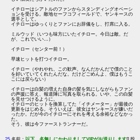
イチローはシアトルのファンからスタンディングオベーシ
ョンを受ける。敵地セーフコフィールドで、ヤンキースの
選手として。
イチローはゆっくりとファンにお辞儀をし、打席に入る。
ミルウッド（いつも味方にいたイチロー。今日は敵。だ
が、これでいい…）
イチロー（センター前！）
早速ヒットを打つイチロー。
イチロー（やれやれ、この歓声。なんだかんだで僕のこと
を好いていてくれたんだな。だけどごめんよ、僕はもうこ
こには戻らない）
イチローは白髪の増えた自身の髪を気にしながらもファン
の声援に答え、報道陣に写真を取られる。いや、この白髪
を見せつけるように。
イチローのヒットを換算してた「イチメーター」が最後の
更新をはじめる。そういえば、彼女はヤンキースが嫌いだ
ったか。だが今のイチローにそれを考える余裕などなかっ
た。
そう、彼は今ファーストランナーだ。
25
名前：
以下、名無しにかわりましてVIPがお送りします
[] 投