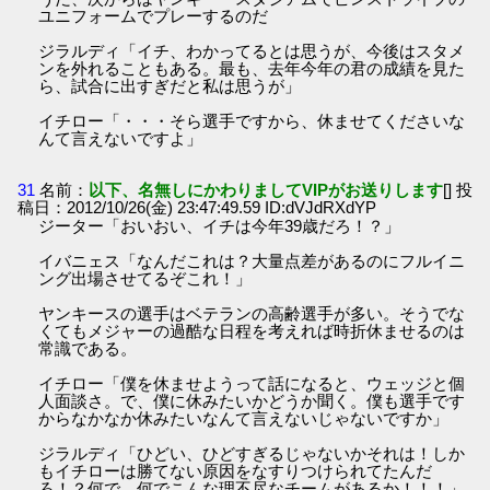
ユニフォームでプレーするのだ
ジラルディ「イチ、わかってるとは思うが、今後はスタメ
ンを外れることもある。最も、去年今年の君の成績を見た
ら、試合に出すぎだと私は思うが」
イチロー「・・・そら選手ですから、休ませてくださいな
んて言えないですよ」
31
名前：
以下、名無しにかわりましてVIPがお送りします
[] 投
稿日：2012/10/26(金) 23:47:49.59 ID:dVJdRXdYP
ジーター「おいおい、イチは今年39歳だろ！？」
イバニェス「なんだこれは？大量点差があるのにフルイニ
ング出場させてるぞこれ！」
ヤンキースの選手はベテランの高齢選手が多い。そうでな
くてもメジャーの過酷な日程を考えれば時折休ませるのは
常識である。
イチロー「僕を休ませようって話になると、ウェッジと個
人面談さ。で、僕に休みたいかどうか聞く。僕も選手です
からなかなか休みたいなんて言えないじゃないですか」
ジラルディ「ひどい、ひどすぎるじゃないかそれは！しか
もイチローは勝てない原因をなすりつけられてたんだ
ろ！？何で、何でこんな理不尽なチームがあるか！！！」