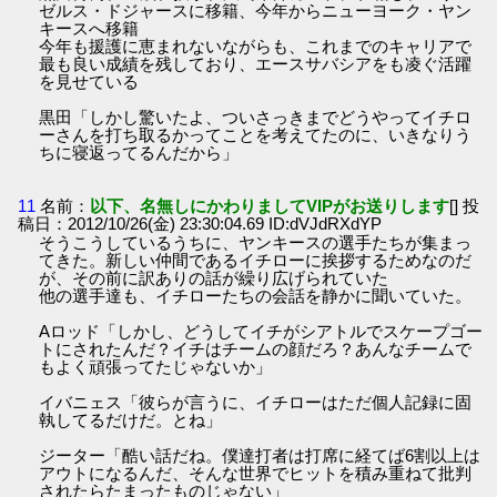
ゼルス・ドジャースに移籍、今年からニューヨーク・ヤン
キースへ移籍
今年も援護に恵まれないながらも、これまでのキャリアで
最も良い成績を残しており、エースサバシアをも凌ぐ活躍
を見せている
黒田「しかし驚いたよ、ついさっきまでどうやってイチロ
ーさんを打ち取るかってことを考えてたのに、いきなりう
ちに寝返ってるんだから」
11
名前：
以下、名無しにかわりましてVIPがお送りします
[] 投
稿日：2012/10/26(金) 23:30:04.69 ID:dVJdRXdYP
そうこうしているうちに、ヤンキースの選手たちが集まっ
てきた。新しい仲間であるイチローに挨拶するためなのだ
が、その前に訳ありの話が繰り広げられていた
他の選手達も、イチローたちの会話を静かに聞いていた。
Aロッド「しかし、どうしてイチがシアトルでスケープゴー
トにされたんだ？イチはチームの顔だろ？あんなチームで
もよく頑張ってたじゃないか」
イバニェス「彼らが言うに、イチローはただ個人記録に固
執してるだけだ。とね」
ジーター「酷い話だね。僕達打者は打席に経てば6割以上は
アウトになるんだ、そんな世界でヒットを積み重ねて批判
されたらたまったものじゃない」