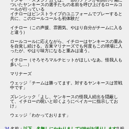
ついたヤンキースの選手たちの名前を呼び上げるロールコ
ールが行っている
イチローはピンストライプのユニフォームでプレーすると
共に、このロールコールも初体験だ
イチロー（この声援、雰囲気、やはり自分がチームに入る
と違う）
ロールコールに応えながら、イチローはヤンキースの重み
を自覚し続ける。古巣マリナーズでも何度もこの球場に入
ったが、やはり味方になると重みは違う。
イチロー（そろそろマルチヒットがほしいなあ。怪我人も
多いし…）
マリナーズ
ウェッジ「チームは勝ってます。対するヤンキースは苦戦
中です」
ズレンシック「よし、ヤンキースの怪我人続出を隠蔽し
て、イチローの呪いと叩くようにベイカーに指示してお
け」
ウェッジ「わかっております」
34
名前：
以下、名無しにかわりましてVIPがお送りします
[] 投