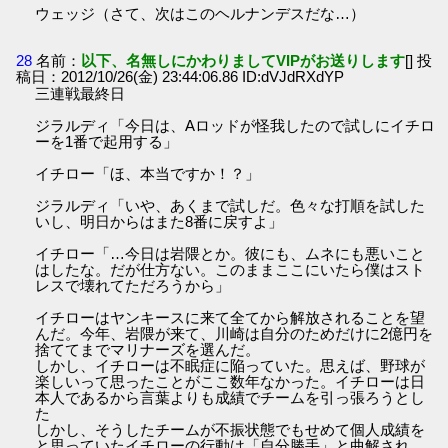
ウェッジ（さて、次はこのヘルナンデスだな…）
28
名前：
以下、名無しにかわりましてVIPがお送りします
[] 投
稿日：2012/10/26(金) 23:44:06.86 ID:dVJdRXdYP
三連戦最終日
ジラルディ「今日は、Aロッドが怪我したので試しにイチロ
ーを1番で起用する」
イチロー「ほ、本当ですか！？」
ジラルディ「いや、あくまで試しだ。色々な打順を試した
いし、明日からはまた8番に戻すよ」
イチロー「…今日は岩隈とか。彼にも、ムネにも悪いこと
はしたな。だが仕方ない。このままここにいたら僕はスト
レスで壊れてただろうから」
イチローはヤンキースに来て全てから解放されることを望
んだ。今年、岩隈が来て、川崎は自分のためだけに2億円を
捨ててまでマリナーズを選んだ。
しかし、イチローは不眠症に陥っていた。思えば、野球が
楽しいって思ったことがここ数年なかった。イチローは日
本人であるから言葉よりも成績でチームを引っ張ろうとし
た
しかし、そうしたチームが不振状態でもせめて個人成績を
と思っていたイチローの行動は「自分勝手」と曲解され