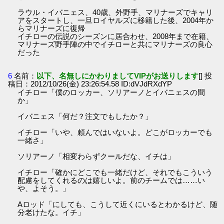
ラウル・イバニェス、40歳、外野手、マリナーズでキャリ
アをスタートし、一旦ロイヤルズに移籍した後、2004年か
らマリナーズに復帰
イチローの伝説のシーズンに居合わせ、2008年まで在籍、
マリナーズ野手陣の中でイチローと共にマリナーズの良心
だった
6
名前：
以下、名無しにかわりましてVIPがお送りします
[] 投
稿日：2012/10/26(金) 23:26:54.58 ID:dVJdRXdYP
イチロー「僕のロッカー、ソリアーノとイバニェスの間
か」
イバニェス「何だ？注文でもしたか？」
イチロー「いや、頼んではいないよ。どこがロッカーでも
一緒さ」
ソリアーノ「相変わらずクールだな、イチは」
イチロー「確かにどこでも一緒だけど、それでもこういう
配慮をしてくれるのは嬉しいよ。前のチームでは……い
や、よそう。」
Aロッド「にしても、こうして近くにいるとわかるけど、随
分老けたな。イチ」