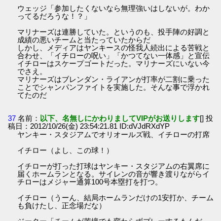
ウェッジ「参加したくないなら無理強いはしないが。わか
ってるだろうな！？」
マリナーズは連勝していた。というのも、投手陣の好調と
成績の悪いチームと当たっていたからだ
しかし、メディアはヤンキースの怪我人続出による苦戦と
合わせ、「イチローの呪い」「かつてない一体感」と宣伝
イチローはスケープゴートだった。マリナーズにいない今
でさえ。
マリナーズはブレンダン・ライアンが打率が二割に乗った
ことでシャンパンファイトを実施した。そんな事で浮かれ
てたのだ
37
名前：
以下、名無しにかわりましてVIPがお送りします
[] 投
稿日：2012/10/26(金) 23:54:21.81 ID:dVJdRXdYP
ヤンキー・スタジアムでオリオールズ戦、イチローの打席
イチロー（よし、この球！）
イチローが打った打球はヤンキー・スタジアムの右翼席に
届くホームランとなる。サイレンの音が響き渡りながらイ
チローはメジャー通算100号本塁打を打つ。
イチロー（うーん、結局ホームランだけの1安打か、チーム
も負けたし、正念場だな）