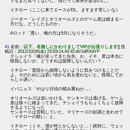
トもまだ戻ってないし、僕だって限界があるのに」
イチロー（ここに来てエースがDL、ますます苦しいな）
ジーター「レイズとオリオールズとのゲーム差は縮まる一
方だな。どうしたものか」
Aロッド「悪い、俺の方は9月になりそうだ」
41
名前：
以下、名無しにかわりましてVIPがお送りします
[] 投
稿日：2012/10/26(金) 23:59:14.43 ID:dVJdRXdYP
テシェイラ「俺が戻ってきた矢先、か。イチ、君は本当に
怪我しないが、どうすれば故障しないんだい？」
イチロー「普段から故障しないように気をつけることだ
よ。そのためには若い頃から気を使わないと。怪我してか
らじゃ遅い」
イバニェス「やはり日頃の積み重ねか…」
オリオールズは追いかける、ヤンキースは逃げる。ゲーム
差は徐々に縮まってきた。テシェイラもちょくちょく故障
するようになった
ヤンキースは苦戦していた、マリナーズの好調と合わせて
「イチローの呪い」と。
イチロー（くそ、僕が何とかしないと…！絶対に、ウェッ