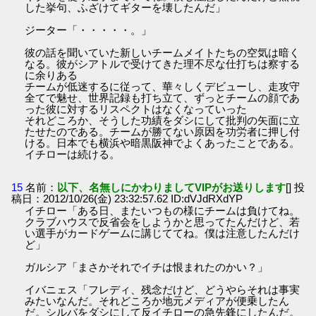
した挙句、ふざけてギターを壊したんだ」
ジーター「・・・・・。」
彼の話を聞いていた新しいチームメイトたちの空気は暗く
なる。彼がシアトルで受けてきた理不尽な仕打ちは察する
に余りある
チームが低迷するに従って、華々しくデビューし、走攻守
全てで魅せ、世界記録も打ち立て、ずっとチームの顔であ
った彼に対するリスペクトはなくなっていった
それどころか、そうした功績をダシにして批判の矢面に立
たせたのである。チームが勝てない原因を功労者に押し付
ける。日本でも横浜や暗黒阪神でよくあったことである。
イチローは続ける。
15
名前：
以下、名無しにかわりましてVIPがお送りします
[] 投
稿日：2012/10/26(金) 23:32:57.62 ID:dVJdRXdYP
イチロー「ある日、またいつもの様にチームは負けてね。
クラブハウスで反省会をしようかと思ってたんだけど、若
い選手がカードゲームに講じててね。僕は注意したんだけ
ど」
ガルシア「まさかそれでイチは恨まれたのかい？」
イバニェス「フレディ、残念だけど、どうやらそれは事実
みたいなんだ。それどころか地元メディアが便乗したん
だ。シルバをダシにして反イチローの急先鋒にしたんだ。