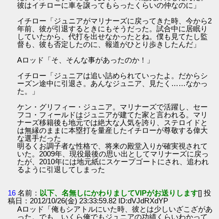
彼はイチローに車を譲ってもらったくらいの仲なのに」
イチロー「ジュニアがマリナーズに戻ってきた時、今から2
年前、彼が引退するときにもそうだった。試合中に居眠り
していたから、代打を出せなかったとね。僕も見てたし監
督も、彼も否定したのに、報道がひとり歩きしたんだ」
Aロッド「そ、そんな事があったのか！」
イチロー「ジュニアは追い詰められていったよ。だからシ
ーズン途中に引退さ。あんなジュニア、見たく……なかっ
た。」
ケン・グリフィー・ジュニア。マリナーズで活躍し、セー
フコ・フィールドはジュニアが建てた家と言われる。マリ
ナーズ移籍後も地元では絶大な人気を誇り、ステロイドと
は無縁のままに本塁打を量産したイチローが尊敬する偉大
な選手だった
明るくお調子者な性格で、将来の殿堂入りが確実視されて
いた。2009年、現役最後の思い出としてマリナーズに戻っ
たが、2010年には地元紙にスケープゴートにされ、追われ
るように引退してしまった
16
名前：
以下、名無しにかわりましてVIPがお送りします
[] 投
稿日：2012/10/26(金) 23:33:59.82 ID:dVJdRXdYP
Aロッド「俺もシアトルにいた時、彼とは少しいざこざがあ
った。でも、いくら俺でもジュニアの功績くらいわかって