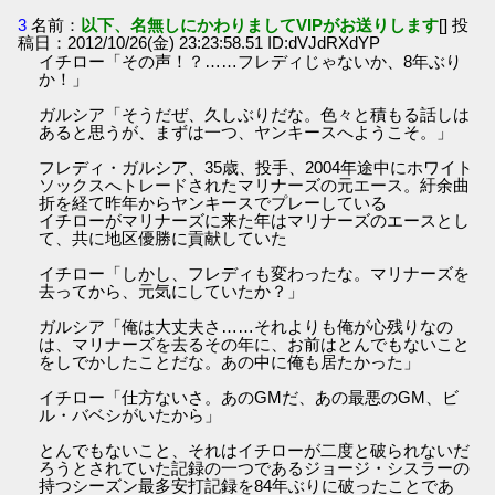
3
名前：
以下、名無しにかわりましてVIPがお送りします
[] 投
稿日：2012/10/26(金) 23:23:58.51 ID:dVJdRXdYP
イチロー「その声！？……フレディじゃないか、8年ぶり
か！」
ガルシア「そうだぜ、久しぶりだな。色々と積もる話しは
あると思うが、まずは一つ、ヤンキースへようこそ。」
フレディ・ガルシア、35歳、投手、2004年途中にホワイト
ソックスへトレードされたマリナーズの元エース。紆余曲
折を経て昨年からヤンキースでプレーしている
イチローがマリナーズに来た年はマリナーズのエースとし
て、共に地区優勝に貢献していた
イチロー「しかし、フレディも変わったな。マリナーズを
去ってから、元気にしていたか？」
ガルシア「俺は大丈夫さ……それよりも俺が心残りなの
は、マリナーズを去るその年に、お前はとんでもないこと
をしでかしたことだな。あの中に俺も居たかった」
イチロー「仕方ないさ。あのGMだ、あの最悪のGM、ビ
ル・バベシがいたから」
とんでもないこと、それはイチローが二度と破られないだ
ろうとされていた記録の一つであるジョージ・シスラーの
持つシーズン最多安打記録を84年ぶりに破ったことであ