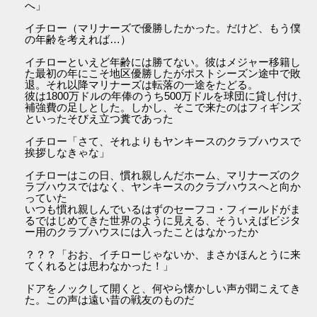
へ」
イチロー（マリナーズで優勝したかった。だけど、もう僕
の年齢を考えれば…）
イチローといえど年齢には勝てない。彼はメジャー移籍し
た最初の年にこそ地区優勝したがポストシーズン途中で敗
退。それ以降マリナーズは転落の一途をたどる。
彼は1800万ドルの年俸のうち500万ドルを球団に貸し付け、
補強費の足しとした。しかし、そこで来たのはフィギンズ
といったそびえ立つ糞であった
イチロー「さて、それよりもヤンキースのクラブハウスで
挨拶しなきゃな」
イチローはこの日、慣れ親しんだホーム、マリナーズのク
ラブハウスではなく、ヤンキースのクラブハウスへと向か
っていた
いつも慣れ親しんでいるはずのセーフコ・フィールドがま
るではじめてきた世界のように見える、そういえばビジタ
ー用のクラブハウスには入ったことはなかったか
？？？「おお、イチローじゃないか、まさかほんとうに来
てくれるとは思わなかった！」
ドアをノックして開くと、何やら懐かしい声が聞こえてき
た。この声は遠い昔の戦友のものだ