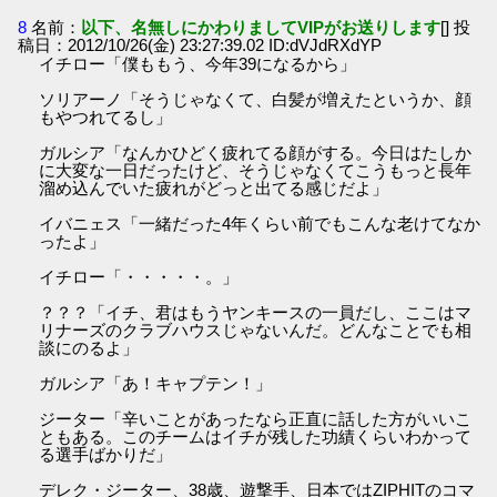
8
名前：
以下、名無しにかわりましてVIPがお送りします
[] 投
稿日：2012/10/26(金) 23:27:39.02 ID:dVJdRXdYP
イチロー「僕ももう、今年39になるから」
ソリアーノ「そうじゃなくて、白髪が増えたというか、顔
もやつれてるし」
ガルシア「なんかひどく疲れてる顔がする。今日はたしか
に大変な一日だったけど、そうじゃなくてこうもっと長年
溜め込んでいた疲れがどっと出てる感じだよ」
イバニェス「一緒だった4年くらい前でもこんな老けてなか
ったよ」
イチロー「・・・・・。」
？？？「イチ、君はもうヤンキースの一員だし、ここはマ
リナーズのクラブハウスじゃないんだ。どんなことでも相
談にのるよ」
ガルシア「あ！キャプテン！」
ジーター「辛いことがあったなら正直に話した方がいいこ
ともある。このチームはイチが残した功績くらいわかって
る選手ばかりだ」
デレク・ジーター、38歳、遊撃手、日本ではZIPHITのコマ