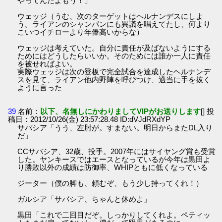
やってんだよもう！」
ウェッジ（うむ、次のターゲットはヘルナンデスにしよ
う。ライアンのシャンパンにも異議を唱えてたし、何より
こいつイチローより年俸高いからな）
ウェッジは考えていた。自分に責任が及ばないようにする
ためにはどうしたらいいか。そのためには誰か一人に責任
を被せればよい。
実際ウェッジは次の登板で完全試合を達成したヘルナンデ
スを見て、ライアン他内野陣を呼びつけ、適当に手を抜く
ように言った
39
名前：
以下、名無しにかわりましてVIPがお送りします
[] 投
稿日：2012/10/26(金) 23:57:28.48 ID:dVJdRXdYP
サバシア「うう、左肘が。すまない。明日からまたDL入り
だ」
CCサバシア、32歳、投手。2007年にはサイヤング賞も受賞
した。ヤンキースではエースとなっているが今年は黒田よ
り勝敗以外の成績は防御率、WHIPともに低くなっている
ジーター（僕の脚も、頼むぞ、もう少し持ってくれ！）
ガルシア「サバシア、ちゃんと休めよ」
黒田「これで二回目だぞ。しっかりしてくれよ。ペティッ