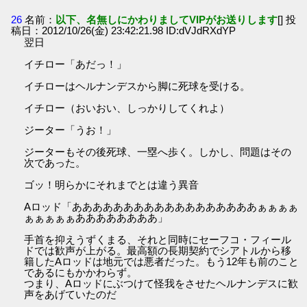
26
名前：
以下、名無しにかわりましてVIPがお送りします
[] 投
稿日：2012/10/26(金) 23:42:21.98 ID:dVJdRXdYP
翌日
イチロー「あだっ！」
イチローはヘルナンデスから脚に死球を受ける。
イチロー（おいおい、しっかりしてくれよ）
ジーター「うお！」
ジーターもその後死球、一塁へ歩く。しかし、問題はその
次であった。
ゴッ！明らかにそれまでとは違う異音
Aロッド「ああああああああああああああああああぁぁぁぁ
ぁぁぁぁぁああああああああ」
手首を抑えうずくまる、それと同時にセーフコ・フィール
ドでは歓声が上がる。最高額の長期契約でシアトルから移
籍したAロッドは地元では悪者だった。もう12年も前のこと
であるにもかかわらず。
つまり、Aロッドにぶつけて怪我をさせたヘルナンデスに歓
声をあげていたのだ