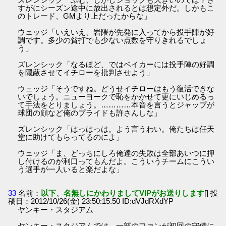
すがにシーズン途中に放出されるとは想定外だ。しかもこ
のトレード、GMより上だったからな」
ウェッジ「いえいえ、岩隈が先発に入ってから投手陣が好
調です。多少の貧打でも少ない点数を守りきれるでしょ
う」
ズレンシック「なるほど、ではベイカーには投手陣の好調
を隠蔽させてイチローを批判させよう」
ウェッジ「そうですね。どうせイチローはもう復活できな
いでしょう。ニューヨークで恥をかかせて更にいじめるっ
て手法をとりましょう。…………本音を言うとジャップが
球団の顔など俺のプライドも許さんしな」
ズレンシック「はっはっは。よう言うわい。俺たちは任天
堂に助けてもらってるのによ」
ウェッジ「ま、どっちにしろ俺達の失敗は全部あいつに押
し付けるのが利口ってもんだよ。こういうチームにこうい
う選手が一人いると楽だよな」
33
名前：
以下、名無しにかわりましてVIPがお送りします
[] 投
稿日：2012/10/26(金) 23:50:15.50 ID:dVJdRXdYP
ヤンキー・スタジアム
ヤンキー・スタジアムでは、一部のファンが初回の守備に