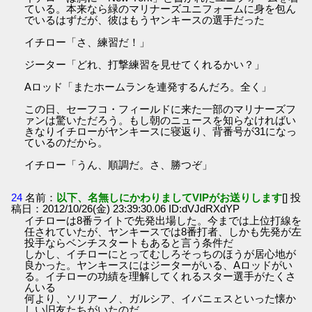
ている。本来なら緑のマリナーズユニフォームに身を包ん
でいるはずだが、彼はもうヤンキースの選手だった
イチロー「さ、練習だ！」
ジーター「どれ、打撃練習を見せてくれるかい？」
Aロッド「またホームランを連発するんだろ。全く」
この日、セーフコ・フィールドに来た一部のマリナーズフ
ァンは驚いただろう。もし朝のニュースを知らなければい
きなりイチローがヤンキースに寝返り、背番号が31になっ
ているのだから。
イチロー「うん、順調だ。さ、勝つぞ」
24
名前：
以下、名無しにかわりましてVIPがお送りします
[] 投
稿日：2012/10/26(金) 23:39:30.06 ID:dVJdRXdYP
イチローは8番ライトで先発出場した。今までは上位打線を
任されていたが、ヤンキースでは8番打者、しかも先発が左
投手ならベンチスタートもあると言う条件だ
しかし、イチローにとってむしろそっちのほうが居心地が
良かった。ヤンキースにはジーターがいる、Aロッドがい
る。イチローの功績を理解してくれるスター選手がたくさ
んいる
何より、ソリアーノ、ガルシア、イバニェスといった懐か
しい旧友たちがいたのだ。