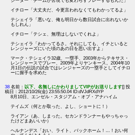
ジーター「チームが苦境でも変わらずプレーするもんだ」
イチロー「大丈夫だ、今更言われなくてもわかってるよ」
テシェイラ「悪いな、俺も明日から数日試合に出れないか
もしれん」
イチロー「テシェ、無理はしないでくれよ」
テシェイラ「わかってるさ。それにしても、イチといると
レンジャーズにいた頃のあの日を思い出すよ」
マーク・テシェイラ32歳、一塁手、2003年からテキサス・
レンジャースでプレー、2009年よりヤンキース。2004年10
月1日の伝説の試合ではレンジャーズの一塁手としてイチロ
ーに握手を求めた
38
名前：
以下、名無しにかわりましてVIPがお送りします
[] 投
稿日：2012/10/26(金) 23:55:50.04 ID:dVJdRXdYP
8月10日、エンゼル・スタジアム・オブ・アナハイム
テイムズ（何とか取った、よし、ショートに！）
ライアン（あ、しまった。セカンドランナーもやっちゃっ
たけどまあいいか）
ヘルナンデス「おい、ライト、バックホーム！…！おい何