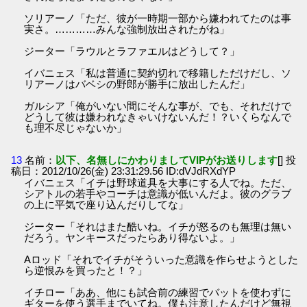
ソリアーノ「ただ、彼が一時期一部から嫌われてたのは事
実さ。…………みんな強制放出されたがね」
ジーター「ラウルとラファエルはどうして？」
イバニェス「私は普通に契約切れで移籍しただけだし、ソ
リアーノはバベシの野郎が勝手に放出したんだ」
ガルシア「俺がいない間にそんな事が、でも、それだけで
どうして彼は嫌われなきゃいけないんだ！？いくらなんで
も理不尽じゃないか」
13
名前：
以下、名無しにかわりましてVIPがお送りします
[] 投
稿日：2012/10/26(金) 23:31:29.56 ID:dVJdRXdYP
イバニェス「イチは野球道具を大事にする人でね。ただ、
シアトルの若手やコーチは意識が低いんだよ。彼のグラブ
の上に平気で座り込んだりしてな」
ジーター「それはまた酷いね。イチが怒るのも無理は無い
だろう。ヤンキースだったらあり得ないよ。」
Aロッド「それでイチがそういった意識を作らせようとした
ら逆恨みを買ったと！？」
イチロー「ああ、他にも試合前の練習でバットを使わずに
ギターを使う選手までいてね。僕も注意したんだけど無視