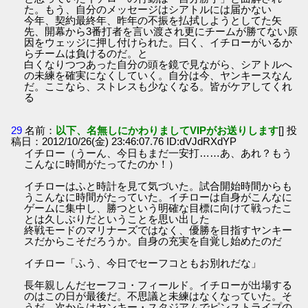
た。もう、自分のメッセージはシアトルには届かない
今年、契約最終年、昨年の不振を払拭しようとしてた矢
先、開幕から3番打者を言い渡され更にチームが勝てない原
因をウェッジに押し付けられた。曰く、イチローがいるか
らチームは負けるのだ。と
白くなりつつあった自分の頭を鏡で見ながら、シアトルへ
の未練を確実になくしていく。自分は今、ヤンキースなん
だ。ここなら、ストレスも少なくなる。皆がケアしてくれ
る
29
名前：
以下、名無しにかわりましてVIPがお送りします
[] 投
稿日：2012/10/26(金) 23:46:07.76 ID:dVJdRXdYP
イチロー（うーん、今日もまだ一安打……あ、あれ？もう
こんなに時間がたってたのか！）
イチローはふと時計を見て気づいた。試合開始時間からも
うこんなに時間がたっていた。イチローは自身がこんなに
ゲームに集中し、勝つという明確な目標に向けて戦ったこ
とは久しぶりだということを思い出した
終戦モードのマリナーズではなく、優勝を目指すヤンキー
スだからこそだろうか。自身の充実を自覚し始めたのだ
イチロー「ふう、今日でセーフコともお別れだな」
長年親しんだセーフコ・フィールド。イチローが出場する
のはこの日が最後だ。不思議と未練はなくなっていた。そ
うだ、次からはヤンキー・スタジアムでピンストライプの