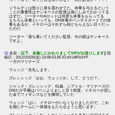
ジラルディは怒りに身を震わせてた。休養を与えるという
ことの重要性はヤンキースの監督は身にしみてわかってる
はずだ。ジーターやAロッドは何度も休養をもらってる
もちろん休養といっても、DH休養やベンチスタートでの休
養もあるが、イチローはそれすら殆どもらえない日々だっ
たのだ
ジーター「落ち着いてください監督。今の彼はヤンキース
ですよ」
32
名前：
以下、名無しにかわりましてVIPがお送りします
[] 投
稿日：2012/10/26(金) 23:48:53.85 ID:dVJdRXdYP
一方のマリナーズ
ウェッジ「失礼します」
ズレンシック「おお、ウェッジか。して、どうだ？」
ジャック・ズレンシック、61歳。シアトル・マリナーズの
GMだが手腕はバベシよりましと言う程度。イチローが貸し
た金でフィギンズなどを獲得していた
ウェッジ「はい、イチローがいなくなりましたので、これ
を期にチームに一体感をもたらせようと思います」
ズレンシック「ふむ、しかしショックも大きいのでは？さ