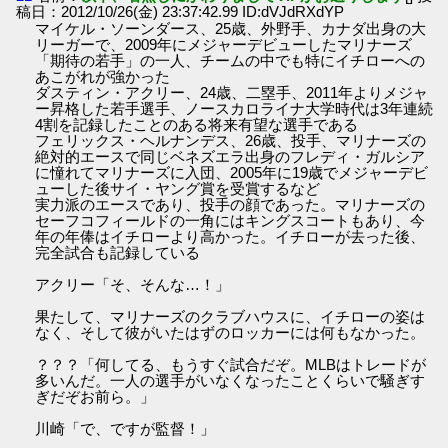
稿日：2012/10/26(金) 23:37:42.99 ID:dVJdRXdYP
マイケル・ソーンダース、25歳、外野手、カナダ出身の大
リーガーで、2009年にメジャーデビューしたマリナーズ
「期待の若手」の一人、チームの中でも特にイチローへの
あこがれが強かった
ダスティン・アクリー、24歳、二塁手、2011年よりメジャ
ー昇格した若手選手、ノースカロライナ大学時代は3年連続
4割を記録したことのある将来有望な選手である
フェリックス・ヘルナンデス、26歳、投手、マリナーズの
絶対的エースで同じベネズエラ出身のフレディ・ガルシア
に憧れてマリナーズに入団、2005年に19歳でメジャーデビ
ューした後サイ・ヤング賞を受賞するなど
実力派のエースであり、投手の顔であった。マリナーズの
セーフコフィールドの一角にはキングスコートもあり、今
年の年俸はイチローより高かった。イチローが去った後、
完全試合も記録している
アクリー「そ、そんな…！」
果たして、マリナーズのクラブハウスに、イチローの姿は
なく、そして彼がいたはずのロッカーには何もなかった。
？？？「何してる、もうすぐ試合だぞ。MLBはトレードが
多いんだ。一人の選手がいなくなったことくらいで騒ぎす
ぎだぞお前ら。」
川崎「で、ですが監督！」