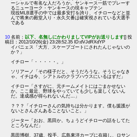
ーシャルで有名な人だろうか。ヤンキース一筋でプレーす
るニューヨーク・ヤンキースの現キャプテン
現役MLB選手の中では最多安打を誇り、イチローなどと並
んで将来の殿堂入り・永久欠番は確実視されている大選手
である
10
名前：
以下、名無しにかわりましてVIPがお送りします
[] 投
稿日：2012/10/26(金) 23:28:52.35 ID:dVJdRXdYP
イバニェス「大方、スケープゴートにされたんじゃないの
か？」
イチロー「・・・・・。」
ソリアーノ「その様子だと、そうだろうな。そうじゃなき
ゃ、イチは今、シアトルのクラブハウスにいるはずだ」
イチロー「さすがに、元チームメイトにはごまかせない
か。ここ最近、野球をやっていても少しも楽しくないん
だ。達成感が得られないんだ…」
？？？「イチローさんの気持ちは分かります。僕も援護が
ないとさんざんあることないこと。」
ジーター「おお、黒田か。ちょうどイチローの話をしてた
ところなんだ」
黒田博樹、37歳、投手、広島東洋カープに在籍し、ロサン