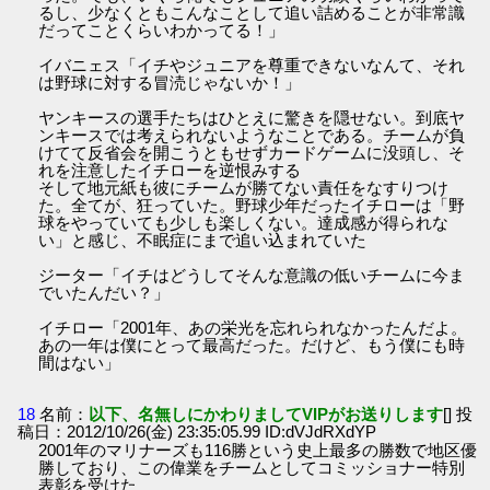
るし、少なくともこんなことして追い詰めることが非常識
だってことくらいわかってる！」
イバニェス「イチやジュニアを尊重できないなんて、それ
は野球に対する冒涜じゃないか！」
ヤンキースの選手たちはひとえに驚きを隠せない。到底ヤ
ンキースでは考えられないようなことである。チームが負
けてて反省会を開こうともせずカードゲームに没頭し、そ
れを注意したイチローを逆恨みする
そして地元紙も彼にチームが勝てない責任をなすりつけ
た。全てが、狂っていた。野球少年だったイチローは「野
球をやっていても少しも楽しくない。達成感が得られな
い」と感じ、不眠症にまで追い込まれていた
ジーター「イチはどうしてそんな意識の低いチームに今ま
でいたんだい？」
イチロー「2001年、あの栄光を忘れられなかったんだよ。
あの一年は僕にとって最高だった。だけど、もう僕にも時
間はない」
18
名前：
以下、名無しにかわりましてVIPがお送りします
[] 投
稿日：2012/10/26(金) 23:35:05.99 ID:dVJdRXdYP
2001年のマリナーズも116勝という史上最多の勝数で地区優
勝しており、この偉業をチームとしてコミッショナー特別
表彰を受けた