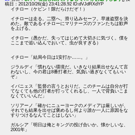
稿日：2012/10/26(金) 23:41:28.92 ID:dVJdRXdYP
イチロー（ケビン！隙だらけだぞ！）
イチローは走る。二塁へ。滑り込みセーフ。早速盗塁を決
めた。敵であるイチローにマリナーズのファンたちは歓声
を上げる。
イチロー（愚かだ、失ってはじめて大切さに気づく。僕を
ここまで追い込んでおいて、虫が良すぎる）
イチロー「結局今日は1安打か……。」
ジラルディ「慣れない環境だ。いきなり結果出せなんて言
わないし、今の君は8番打者だ、気負い過ぎなくてもいい
ぞ」
イバニェス「監督の言うとおりだ。このチームは自分が打
てなくても他の打者が打ってくれるし、一人で背負いこま
なくていいんだ」
ソリアーノ「確かにニューヨークのメディアは厳しいが、
それでも結果を出せば褒めるし何より誰か一人に原因をな
すりつけるなんてことはしない」
ガルシア「明日は俺とキングの投げ合いか。懐かしいな、
2001年」