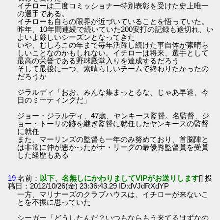
イチローは二度コミッショナー特別表彰を受けた史上唯一
の選手である。
イチローも自らの限界が近づいていることを悟っていた。
昨年、10年間連続で続いていた200安打の記録も途切れ、い
よいよ厳しいシーズンとなってきた
いや、むしろこの年まで毎年活躍し続けた事自体が素晴ら
しいことなのかもしれない。イチローは将来、選手として
最高の栄誉である野球殿堂入りを達成するだろう
そして最後に一つ、素晴らしいチームで終わりたかったの
だろうか
ジラルディ「おお、みんな集まっとるな。じゃあ早速、今
日のミーティングだ」
ジョー・ジラルディ、47歳、ヤンキース監督。名監督、ジ
ョー・トーリの跡を継ぎ監督に就任したヤンキースの監督
に就任
また、マーリンズの監督も一年のみ努めており、首脳陣と
は非常に仲が悪かったがナ・リーグの最優秀監督賞を受賞
した経歴もある
19
名前：
以下、名無しにかわりましてVIPがお送りします
[] 投
稿日：2012/10/26(金) 23:36:43.29 ID:dVJdRXdYP
一方、マリナーズのクラブハウスは、イチローが来ないこ
とを不振に思っていた
シーガー「どうしたんだ？いつもならもう来てるはずなの