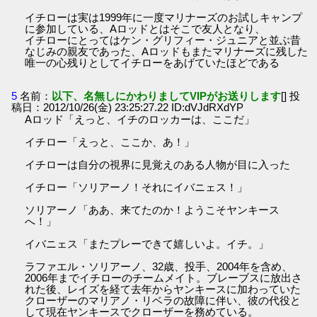
イチローは実は1999年に一度マリナーズのお試しキャンプ
に参加している、Aロッドとはそこで友人となり、
イチローにとってはケン・グリフィー・ジュニアと並ぶ昔
なじみの親友であった、Aロッドもまたマリナーズに残した
唯一の心残りとしてイチローをあげていたほどである
5
名前：
以下、名無しにかわりましてVIPがお送りします
[] 投
稿日：2012/10/26(金) 23:25:27.22 ID:dVJdRXdYP
Aロッド「えっと、イチのロッカーは、ここだ」
イチロー「えっと、ここか、あ！」
イチローは自分の視界に見覚えのある人物が目に入った
イチロー「ソリアーノ！それにイバニェス！」
ソリアーノ「ああ、来てたのか！ようこそヤンキース
へ！」
イバニェス「またプレーできて嬉しいよ。イチ。」
ラファエル・ソリアーノ、32歳、投手、2004年を含め、
2006年までイチローのチームメイト。ブレーブスに放出さ
れた後、レイズを経て去年からヤンキースに加わっていた
クローザーのマリアノ・リベラの故障に伴い、彼の代役と
して現在ヤンキースでクローザーを務めている。