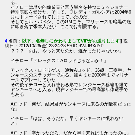
る。
イチローは歴史的偉業賞と言う異名を持つコミッショナー
特別表彰を受けた。そして、フレディ・ガルシアは2004年6
月にトレードされてしまっていたのだ。
そしてビル・バベシ、このGMこそ、マリナーズを暗黒の底
に叩き落す張本人だが、ここでは割愛する。
4
名前：
以下、名無しにかわりましてVIPがお送りします
[] 投
稿日：2012/10/26(金) 23:24:38.59 ID:dVJdRXdYP
？？？「おお、やっと来たのか。遅かったじゃないか」
イチロー「アレックス！Aロッドじゃないか！」
アレックス・ロドリゲス、通称Aロッド、36歳、三塁手。ヤ
ンキースのスラッガーである。彼もまた2000年までマリナ
ーズでプレーしていた
その後イチローと入れ替わる形でレンジャーズ移籍を経て
ヤンキースへと入る。現在メジャーでの最高額年俸選手で
もある
Aロッド「何だ、結局君がヤンキースに来るのが最初だった
な」
イチロー「はは、そうだな。早くヤンキースに慣れない
と」
Aロッド「辛かっただろ。だから早く来ればよかったのに」