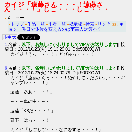
カイジ「遠藤さん・・・！遠藤さ
ん・・・！」しこ・・・しこ・・・
メニュー
●
トップ
作品一覧
作者一覧
掲示板
検索
リンク
キ
■
■
■
■
■
■
SS：
ョン「曜日で体位を変えるのは宇宙人対策か？」
大
小
中
1
名前：
以下、名無しにかわりましてVIPがお送りします
[] 投
稿日：2012/10/23(火) 19:13:29.01 ID:je50DXQWI
カイジ「うっ・・・！」どぴゅっ・・・！
6
名前：
以下、名無しにかわりましてVIPがお送りします
[] 投
稿日：2012/10/23(火) 19:24:00.79 ID:je50DXQWI
カイジ「遠藤さんっ・・・！紹介してくださいよ・・・ギ
ャンブル・・・！」
遠藤「ああ・・・！」
～～～車の中～～～
遠藤「K3だ・・・！」
部下「はっ・・・！」
カイジ「もごもご・・・なにをする・・・！」