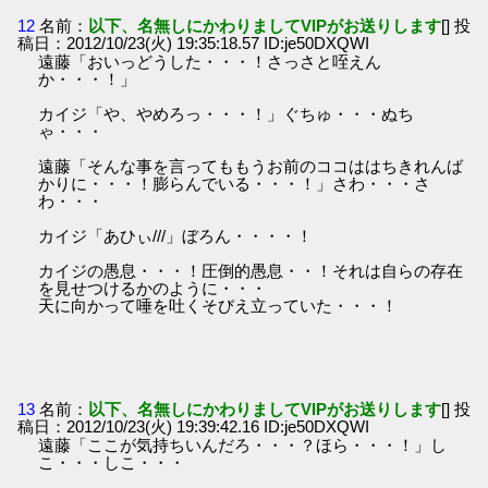
12
名前：
以下、名無しにかわりましてVIPがお送りします
[] 投
稿日：2012/10/23(火) 19:35:18.57 ID:je50DXQWI
遠藤「おいっどうした・・・！さっさと咥えん
か・・・！」
カイジ「や、やめろっ・・・！」ぐちゅ・・・ぬち
ゃ・・・
遠藤「そんな事を言ってももうお前のココははちきれんば
かりに・・・！膨らんでいる・・・！」さわ・・・さ
わ・・・
カイジ「あひぃ///」ぼろん・・・・！
カイジの愚息・・・！圧倒的愚息・・！それは自らの存在
を見せつけるかのように・・・
天に向かって唾を吐くそびえ立っていた・・・！
13
名前：
以下、名無しにかわりましてVIPがお送りします
[] 投
稿日：2012/10/23(火) 19:39:42.16 ID:je50DXQWI
遠藤「ここが気持ちいんだろ・・・？ほら・・・！」し
こ・・・しこ・・・