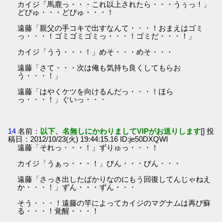
カイジ「馬鹿っ・・・これ以上されたら・・・うぅっ！」
どぴゅ・・・どぴゅ・・・！
遠藤「親父の手コキで出すなんて・・・！おまえはゴミ
っ・・・！ゴミゴミゴミっ・・・！ゴミだ・・・！」
カイジ「うう・・・！」めそ・・・めそ・・・
遠藤「さて・・・次は俺も気持ち良くしてもらお
う・・・！」
遠藤「はやくケツを向けるんだっ・・・！ほら
っ・・・！」ぐいっ・・・
14
名前：
以下、名無しにかわりましてVIPがお送りします
[] 投
稿日：2012/10/23(火) 19:44:15.16 ID:je50DXQWI
遠藤「それっ・・・！」ずりゅっ・・・！
カイジ「うぁっ・・・！」びん・・・びん・・・
遠藤「さっき出したばかりなのにもう回復してんじゃねえ
か・・・！」ずん・・・ずん・・・
そう・・・！遠藤の竿によってカイジのマグナムは再び蘇
る・・・！覚醒・・・！