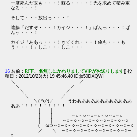
一度死んだ玉も・・・！蘇る・・・・！光を求めて積み重
なる・・・！
そして・・・放出っ・・・！
遠藤「だすぞ・・・！カイジ・・・！」ぱんっ・・・！ぱ
んっ・・・！
カイジ「ああっ・・・！きてくれ・・・！俺も・・・も
う・・・！」しこ・・・しこ・・・
16
名前：
以下、名無しにかわりましてVIPがお送りします
[] 投
稿日：2012/10/23(火) 19:45:46.40 ID:je50DXQWI
＼ ／
＼ ／
＼ ／
＼ ／
＼( ^o^)／ うわああああああああああああ
ああ！！！！！！！！！！
│ │
│ │ ～○～○～○～○～○～○～○
│ │ ～○～○～○～○～○～○～○～○～○
( ω⊃～○～○～○～○～○～○～○～○～○～○～○
／ ＼ ～○～○～○～○～○～○～○～○～○～
○