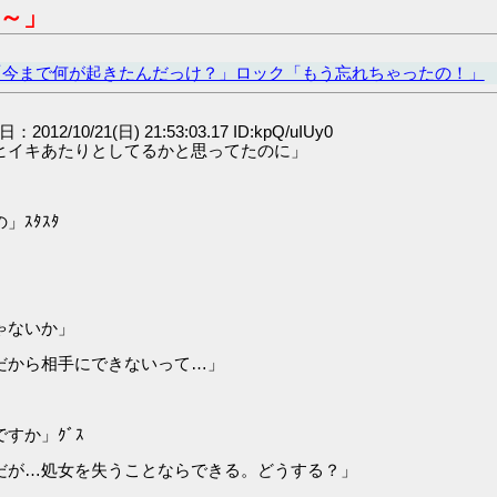
～」
「今まで何が起きたんだっけ？」ロック「もう忘れちゃったの！」
日：2012/10/21(日) 21:53:03.17 ID:kpQ/uIUy0
ヒイキあたりとしてるかと思ってたのに」
ｽﾀｽﾀ
ゃないか」
だから相手にできないって…」
すか」ｸﾞｽ
だが…処女を失うことならできる。どうする？」