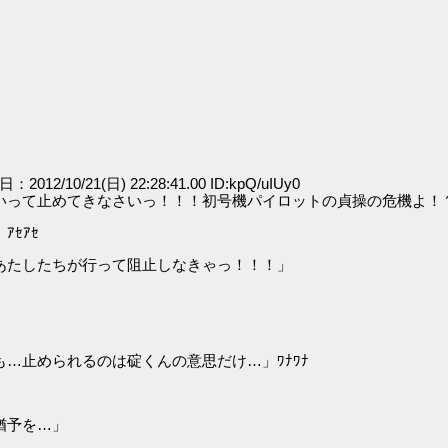
日：2012/10/21(日) 22:28:41.00 ID:kpQ/uIUy0
いって止めてきなさいっ！！！初号機パイロットの貞操の危機よ！
ｾｱｾ
あたしたちが行って阻止しなきゃっ！！！」
…止められるのは碇くんの意思だけ…」ﾜﾅﾜﾅ
猶予を…」