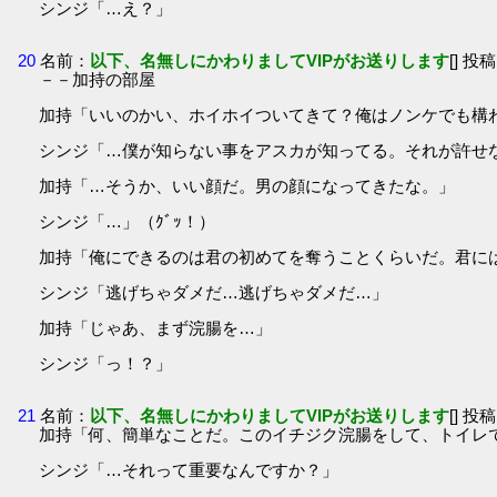
シンジ「…え？」
20
名前：
以下、名無しにかわりましてVIPがお送りします
[] 投稿
－－加持の部屋
加持「いいのかい、ホイホイついてきて？俺はノンケでも構
シンジ「…僕が知らない事をアスカが知ってる。それが許せ
加持「…そうか、いい顔だ。男の顔になってきたな。」
シンジ「…」（ｸﾞｯ！）
加持「俺にできるのは君の初めてを奪うことくらいだ。君に
シンジ「逃げちゃダメだ…逃げちゃダメだ…」
加持「じゃあ、まず浣腸を…」
シンジ「っ！？」
21
名前：
以下、名無しにかわりましてVIPがお送りします
[] 投稿
加持「何、簡単なことだ。このイチジク浣腸をして、トイレ
シンジ「…それって重要なんですか？」