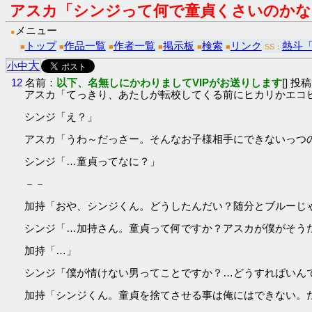
アスカ「シンジって何で童貞くさいのかな
メニュー
●
トップ
作品一覧
作者一覧
掲示板
検索
リンク
熱斗
■
■
■
■
■
■
SS：
大
小
中
12
名前：
以下、名無しにかわりましてVIPがお送りします
[] 投稿
アスカ「てっきり、あたしが転校してくる前にヒカリかエコ
シンジ「え？」
アスカ「うわ～だっさー。そんなお子様相手にできないっつの」
シンジ「…童貞ってなに？」
－－
加持「おや、シンジくん。どうしたんだい？随分とブルーじ
シンジ「…加持さん。童貞って何ですか？アスカが僕がそう
加持「…」
シンジ「僕が情けない男ってことですか？…どうすればいんで
加持「シンジくん。童貞を捨てさせる事は俺にはできない。