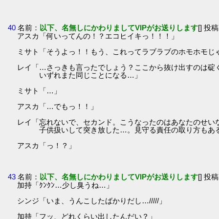
40
名前：
以下、名無しにかわりましてVIPがお送りします
[] 投稿
アスカ「何いってんの！？エコヒイキっ！！！」
ミサト「そうよっ！！もう、これってラブラブのホモホモじ
レイ「…さっきも言ったでしょう？ここから抜け出すのは碇
いずれまた同じことになる…」
ミサト「…」
アスカ「…でもっ！！」
レイ「忘れないで、セカンド。こうなったのはあなたのせい
子供扱いして突き放した…。見守る責任の取り方もあ
アスカ「っ！？」
43
名前：
以下、名無しにかわりましてVIPがお送りします
[] 投稿
加持「ｸﾝｸﾝ…少し臭うね…」
シンジ「いま、うんこしたばかりだし…/////」
加持「フッ、どれくらい出したんだい？」