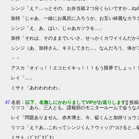
シンジ「え？…っとその、お弁当箱２つ分くらいですか…ね///////
加持「じゃあ、一緒にお風呂に入ろうか。お互い綺麗なカラ
シンジ「え、あ、はい。じゃあカツラを…」
加持「それは、そのままでいいさ。せっかくカワイイんだから
シンジ（あ、加持さん、キスしてきた…。なんだろう、体が
－－
アスカ「オイっ！！エコヒイキっ！！！もう限界でしょっ！
レイ「…」
ミサト「あわわわわわ」
47
名前：
以下、名無しにかわりましてVIPがお送りします
[] 投稿
リツコ「あら、三人とも。諜報部のモニタールームで会うな
レイ「問題ありません、赤木博士。今、碇くんと加持リョウ
リツコ「え？あ…これってシンジくん？ウィッグつけると…
ミサト（ﾌﾞｸﾌﾞｸﾌﾞｸ）