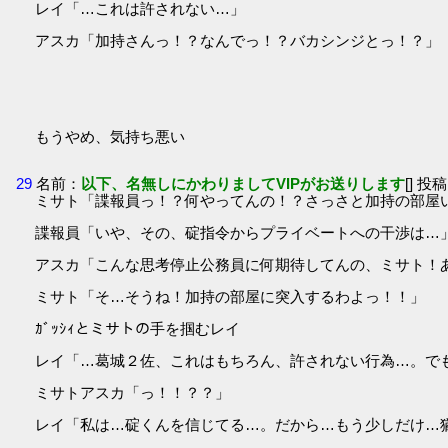
レイ「…これは許されない…」
アスカ「加持さんっ！？なんでっ！？バカシンジとっ！？」
もうやめ、気持ち悪い
29
名前：
以下、名無しにかわりましてVIPがお送りします
[] 投稿
ミサト「諜報員っ！？何やってんの！？さっさと加持の部屋
諜報員「いや、その、碇指令からプライベートへの干渉は…」ｱ
アスカ「こんな思考停止公務員に何期待してんの、ミサト！
ミサト「そ…そうね！加持の部屋に突入するわよっ！！」
ｶﾞｯｼｨとミサトの手を掴むレイ
レイ「…葛城２佐、これはもちろん、許されない行為…。でも
ミサトアスカ「っ！！？？」
レイ「私は…碇くんを信じてる…。だから…もう少しだけ…