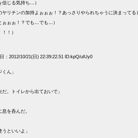
を信じる気持ち…）
のヤリチンの加持よぉぉぉ！？あっさりやられちゃうに決まってる
とぉぉぉ！？でも…でも…）
！！！）
日：2012/10/21(日) 22:39:22.51 ID:kpQ/uIUy0
ジくん」
夫だ。トイレから出ておいで」
に息を呑んだ。
使うといいよ」