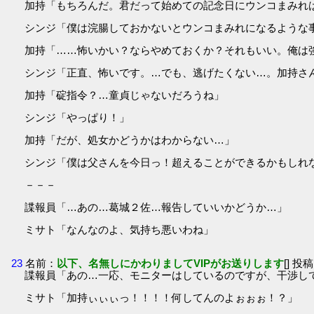
加持「もちろんだ。君だって始めての記念日にウンコまみれ
シンジ「僕は浣腸しておかないとウンコまみれになるような事を
加持「……怖いかい？ならやめておくか？それもいい。俺は
シンジ「正直、怖いです。…でも、逃げたくない…。加持さ
加持「碇指令？…童貞じゃないだろうね」
シンジ「やっぱり！」
加持「だが、処女かどうかはわからない…」
シンジ「僕は父さんを今日っ！超えることができるかもしれ
－－－
諜報員「…あの…葛城２佐…報告していいかどうか…」
ミサト「なんなのよ、気持ち悪いわね」
23
名前：
以下、名無しにかわりましてVIPがお送りします
[] 投稿
諜報員「あの…一応、モニターはしているのですが、干渉し
ミサト「加持ぃぃぃっ！！！！何してんのよぉぉぉ！？」