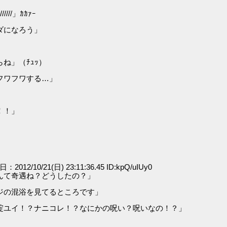
/」ｶｶｧｰ
ダになろう」
ね」（ﾁｭｯ）
フワフワする…」
！！」
日：2012/10/21(日) 23:11:36.45 ID:kpQ/uIUy0
んて奇遇ね？どうしたの？」
ジの混浴を見てるところです」
碇ユイ！？ナニコレ！？なにかの呪い？呪いなの！？」