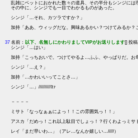
乱雑にベットにおかれた数々の道具、その半分もシンジには
その中に、シンジでも一目でわかるものがあった。
シンジ「…それ、カツラですか？」
加持「ああ、ウィッグだな。興味あるかい？つけてみるか？
37
名前：
以下、名無しにかわりましてVIPがお送りします
[] 投稿
シンジ「…はい」
加持「こっちおいで。つけてやるよ…ふふ、やっぱりだ。お
シンジ「…え？」
加持「…かわいいってことさ…」
シンジ「…」//////////ｶｧ
－－－－
ミサト「なっなぁぁによっ！！この雰囲気っ！！」
アスカ「だめっ！これ以上駄目でしょっ！？行くわよっミサ
レイ「まだ早いわ…」（アレ…なんか嬉しい…/////）