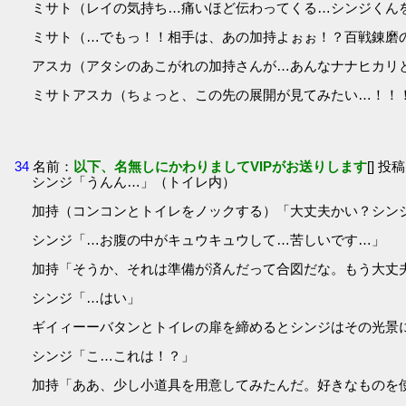
ミサト（レイの気持ち…痛いほど伝わってくる…シンジくん
ミサト（…でもっ！！相手は、あの加持よぉぉ！？百戦錬磨
アスカ（アタシのあこがれの加持さんが…あんなナナヒカリ
ミサトアスカ（ちょっと、この先の展開が見てみたい…！！
34
名前：
以下、名無しにかわりましてVIPがお送りします
[] 投稿
シンジ「うんん…」（トイレ内）
加持（コンコンとトイレをノックする）「大丈夫かい？シン
シンジ「…お腹の中がキュウキュウして…苦しいです…」
加持「そうか、それは準備が済んだって合図だな。もう大丈
シンジ「…はい」
ギイィーーバタンとトイレの扉を締めるとシンジはその光景
シンジ「こ…これは！？」
加持「ああ、少し小道具を用意してみたんだ。好きなものを