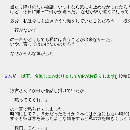
当たり障りのない会話。いつもなら気にも止めなかっただろ
けど、今日に限って何かが違った。 なぜか彼が遠くに行って
多分、私は今にも泣きそうな顔をしていたことだろう……彼
「行かないで」
の一言がどうしても私には言うことが出来なかった。
いや、言ってはいけないのだろう。
なぜかそんな気がした
6
名前：
以下、名無しにかわりましてVIPがお送りします
[] 投稿日
涼宮さん？が何かを話し掛けていたが
「黙っててくれ。」
の一言で黙らせてしまった。
時間にして２、３分だったろうか？私には永遠にも近い時間
すると彼は意を決したような顔をすると私の方を向きくしゃ
「長門、これ……」