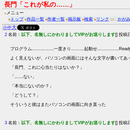
長門「これが私の……」
メニュー
●
トップ
作品一覧
作者一覧
掲示板
検索
リンク
かが
■
■
■
■
■
■
SS：
大
小
中
2
名前：
以下、名無しにかわりましてVIPがお送りします
[] 投稿日
プログラム……………一度きり………起動せ……………Read
よく見えないが、パソコンの画面にはそんな文字が書いてあ
「長門、これに心当たりはないか？」
「……ない」
「本当にないのか？」
「どうして？」
そういうと彼はまたパソコンの画面に向き直った
3
名前：
以下、名無しにかわりましてVIPがお送りします
[] 投稿日