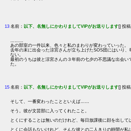
13
名前：
以下、名無しにかわりましてVIPがお送りします
[] 投稿
………
あの部室の一件以来、色々と私のまわりが変わっていった。
去年の末に出会った涼宮さんが立ち上げたSOS団にはいり
ない。
最初のうちは彼と涼宮さんの３年前の七夕の不思議な出会い
た。
15
名前：
以下、名無しにかわりましてVIPがお送りします
[] 投稿
そして、一番変わったことといえば……
そう。彼が文芸部に入ってくれたこと。
とくにすることは無いのだけれど、毎日放課後に顔を出して
とくに会話もないけれど、そんな彼との二人きりの時間が私