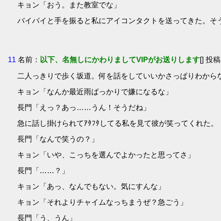
キョン「おう。また教室でな」
バイバイと手を振ると私にアイコンタクトを送ってきた。そ
11
名前：
以下、名無しにかわりましてVIPがお送りします
[] 投稿
二人っきりで歩く坂道。何を話をしていいかさっぱりわから
キョン「なんか最近雨ばっかりで嫌になるな」
長門「えっ？あっ……うん！そうだね」
急に話し掛けられてｱﾀﾌﾀしてる私を見て彼が笑ってくれた。
長門「なんで笑うの？」
キョン「いや、こっちを選んでよかったと思ってさ」
長門「……？」
キョン「あっ、なんでもない。気にすんな」
キョン「それよりチャイムなっちまうぜ？急ごう」
長門「う、うん」