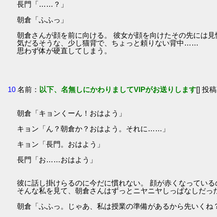
長門「……？」
朝倉「ふふっ」
朝倉さんが顔を前に向ける。 彼女が顔を向けたその先には見
気だるそうな、少し猫背で、ちょっと頼りない背中……
思わず体が硬直してしまう。
10
名前：
以下、名無しにかわりましてVIPがお送りします
[] 投稿
朝倉「キョンくーん！おはよう」
キョン「ん？朝倉か？おはよう。それに……」
キョン「長門。おはよう」
長門「お……おはよう」
彼に話し掛けらるのに今だに慣れない。 顔が赤くなってい
そんな私を見て、朝倉さんはずっとニヤニヤしっぱなしだっ
朝倉「ふふっ。じゃあ、私は授業の準備があるから先いくね