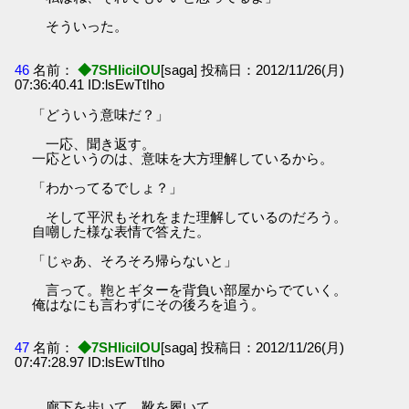
そういった。
46
名前：
◆7SHIicilOU
[saga] 投稿日：2012/11/26(月)
07:36:40.41 ID:lsEwTtIho
「どういう意味だ？」
一応、聞き返す。
一応というのは、意味を大方理解しているから。
「わかってるでしょ？」
そして平沢もそれをまた理解しているのだろう。
自嘲した様な表情で答えた。
「じゃあ、そろそろ帰らないと」
言って。鞄とギターを背負い部屋からでていく。
俺はなにも言わずにその後ろを追う。
47
名前：
◆7SHIicilOU
[saga] 投稿日：2012/11/26(月)
07:47:28.97 ID:lsEwTtIho
廊下を歩いて、靴を履いて。