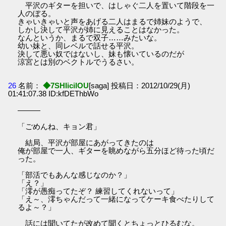
平沢のギターを担いで、はしゃぐ二人を置いて階段を一
人のぼる。
きゃいきゃいと声をあげる二人はまるで姉妹のようで、
しかし決して平沢が姉に見えることはなかった。
なんというか、まるで双子……みたいな。
幼い妹と、同レベルで話せる平沢。
決して悪い奴ではないし、妹も懐いているのだが
涼宮とは別のベクトルでうるさい。
26
名前：
◆7SHIicilOU
[saga] 投稿日：2012/10/29(月)
01:41:07.38 ID:kfDEThbWo
―――
「ごめんね、キョン君」
結局、平沢が部屋にあがってきたのは
俺が部屋で一人、ギターを眺めながら五分ほど待った頃だ
った。
「部活でもあんな感じなのか？」
「え？」
「澪が愚痴ってたぞ？ 練習してくれないって」
「え～、澪ちゃんだって一緒になってケーキ食べたりして
るよ～？」
話には聞いてたが改めて聞くとちょっとひるむな。