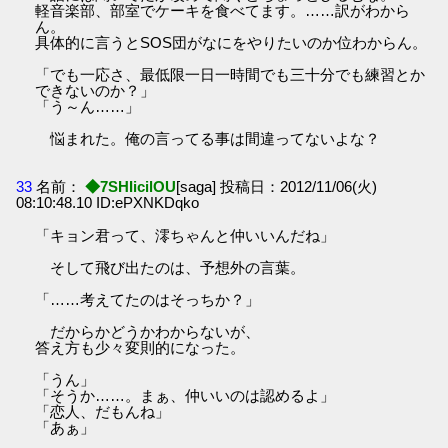
軽音楽部、部室でケーキを食べてます。……訳がわから
ん。
具体的に言うとSOS団がなにをやりたいのか位わからん。
「でも一応さ、最低限一日一時間でも三十分でも練習とか
できないのか？」
「う～ん……」
悩まれた。俺の言ってる事は間違ってないよな？
33
名前：
◆7SHIicilOU
[saga] 投稿日：2012/11/06(火)
08:10:48.10 ID:ePXNKDqko
「キョン君って、澪ちゃんと仲いいんだね」
そして飛び出たのは、予想外の言葉。
「……考えてたのはそっちか？」
だからかどうかわからないが、
答え方も少々変則的になった。
「うん」
「そうか……。まぁ、仲いいのは認めるよ」
「恋人、だもんね」
「あぁ」