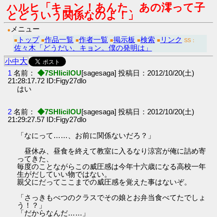
ハルヒ「キョン！あんた、あの澪って子
とどういう関係なのよ！」
メニュー
●
トップ
作品一覧
作者一覧
掲示板
検索
リンク
■
■
■
■
■
■
SS：
佐々木「どうだい、キョン。僕の発明は」
大
小
中
1
名前：
◆7SHIicilOU
[sagesaga] 投稿日：2012/10/20(土)
21:28:17.72 ID:Figy27dlo
はい
2
名前：
◆7SHIicilOU
[sagesaga] 投稿日：2012/10/20(土)
21:29:27.57 ID:Figy27dlo
「なにって……、お前に関係ないだろ？」
昼休み、昼食を終えて教室に入るなり涼宮が俺に詰め寄
ってきた、
毎度のことながらこの威圧感は今年十六歳になる高校一年
生がだしていい物ではない。
親父にだってここまでの威圧感を覚えた事はないぞ。
「さっきもべつのクラスでその娘とお弁当食べてたでしょ
う！？」
「だからなんだ……」