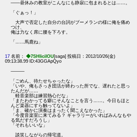
――昼休みの教室がこんなにも静寂に包まれるとは……。
「ぐぁっ！」
大声で否定した自分の台詞がブーメランの様に俺を痛め
つけ、
俺は力なく席に腰を下ろす。
「……馬鹿ね」
17
名前：
◆7SHIicilOU
[saga] 投稿日：2012/10/26(金)
09:13:38.99 ID:43GGApQyo
―――
「ごめん、待たせちゃったな」
「いや、俺もさっき団活が終わった所でな、遅れたと思っ
たんだが……
軽音楽部は練習熱心だな」
「またわかってる癖にそんなことを言う……。今日もほと
んど楽器にすら触ってないよ」
「ま、確かに演奏はまったく聞こえなかった」
「今度音楽室に来てみる？ ギャラリーがいればみんなもや
る気だすだろうし」
「それもいいな」
談笑しながらの帰宅道。