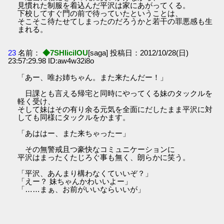
見慣れた制服を着込んだ平沢は家にあがってくる。
下校してすぐ門の前で待っていたということは、
そこそこ待たせてしまったのだろうかと若干の罪悪感も生
まれる。
23
名前：
◆7SHIicilOU
[saga] 投稿日：2012/10/28(日)
23:57:29.98 ID:aw4w32i8o
「あー、唯お姉ちゃん。また来たんだー！」
日課とも言える帰宅と同時にやってくる妹のタックルを
軽く受け、
そして妹はその有り余る元気を全面にだしたまま平沢に対
しても同様にタックルをかます。
「あははー、また来ちゃったー」
その無警戒且つ豪快なコミュニケーションに
平沢はまったくたじろぐ事も無く、朗らかに笑う。
「平沢、あんまり構わなくていいぞ？」
「えー？ 妹ちゃんかわいいよー」
「……まぁ、お前がいいならいいが」