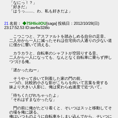
「なにっ！？」
「好きだ」
「はうっ……、わ、私も好きだよ」
21
名前：
◆7SHIicilOU
[saga] 投稿日：2012/10/28(日)
23:17:52.53 ID:aw4w32i8o
こつこつと、アスファルトを踏みしめる自分の足音。
二人分から一人に減ったそれは住宅街の人通りの少ない道
に僅かに響いて消える。
カラカラと、自転車のシャフトが空回りする音。
二人から一人になっても、なんとなく自転車に乗らず押し
つづける俺。
「遅かったねー」
そうやって歩いて到着した家の門の前。
一つの、比較的小さな影がこちらを向いて言葉を発する
妹より大きい人影に、俺は変わらぬ速度で近づいて。
「待ちくたびれちゃったよ」
「それはすまなかったな」
門の前に俺がたどり着くと、そいつはスッと移動してそ
の場を俺に譲る。
俺はいつものように自転車をしまい込んでから、そいつに