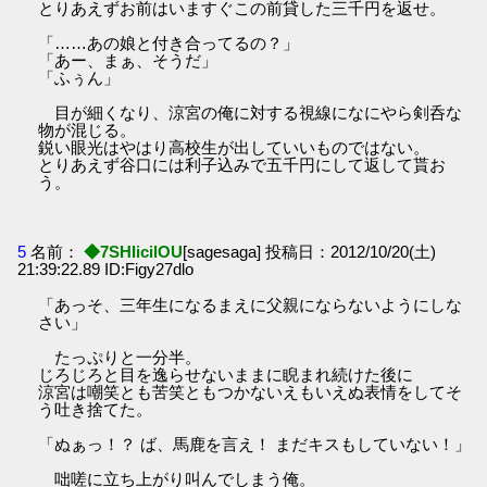
とりあえずお前はいますぐこの前貸した三千円を返せ。
「……あの娘と付き合ってるの？」
「あー、まぁ、そうだ」
「ふぅん」
目が細くなり、涼宮の俺に対する視線になにやら剣呑な
物が混じる。
鋭い眼光はやはり高校生が出していいものではない。
とりあえず谷口には利子込みで五千円にして返して貰お
う。
5
名前：
◆7SHIicilOU
[sagesaga] 投稿日：2012/10/20(土)
21:39:22.89 ID:Figy27dlo
「あっそ、三年生になるまえに父親にならないようにしな
さい」
たっぷりと一分半。
じろじろと目を逸らせないままに睨まれ続けた後に
涼宮は嘲笑とも苦笑ともつかないえもいえぬ表情をしてそ
う吐き捨てた。
「ぬぁっ！？ ば、馬鹿を言え！ まだキスもしていない！」
咄嗟に立ち上がり叫んでしまう俺。