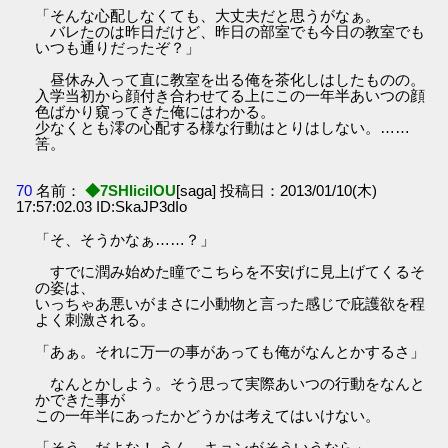
「そんな心配しなくても、大丈夫だと思うがなぁ。
バレたのは昨日だけど、昨日の部室でも今日の教室でも
いつも通りだったぞ？」
昼休み入って直に教室を出る俺を茶化しはしたものの。
入学当初から顔付き合わせてる上にこの一年半あいつの顔
色ばかり窺ってきた俺にはわかる。
少なくとも澪の心配する様な行動はとりはしない。……
筈。
70
名前：
◆7SHIicilOU
[saga] 投稿日：2013/01/10(木)
17:57:02.03 ID:SkaJP3dIo
「そ、そうかなぁ……？」
すでに潤み始めた瞳でこちらを不安げに見上げてくるそ
の姿は、
いっちゃあ悪いがまさに小動物と言った感じで庇護欲を程
よく刺激される。
「あぁ。それに万一の事があっても俺がなんとかするさ」
なんとかしよう。そう思って実際あいつの行動をなんと
かできた事が
この一年半にあったかどうかは考えてはいけない。
「そう、だよな！ うん、キョンがそういうなら」