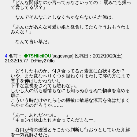
「どんな関係なのか言ってみなさいっての！ 弱みでも握っ
て脅してる訳？」
なんでそんなことしなくちゃならないんだ俺は。
「あんたがあんな可愛い娘と昼食してたらそうおもうわよ
みんな！」
なんて言い草だ。
4
名前：
◆7SHIicilOU
[sagesaga] 投稿日：2012/10/20(土)
21:32:15.77 ID:Figy27dlo
どうしたものか、付き合ってると素直に白状するか？
いや、また変なへりくつを捏ねくりまわして澪の方にまで
悪手を伸ばしかねないし
下手な監視をされても敵わない。
しかし人の話も感情もなにも知らぬ存ぜぬで物事を進める
癖に、
こういう時だけやたら心の機敏に敏感な涼宮を俺はだまく
らかせるのだろうか……。
「あー、あれだべつに――」
「キョンは秋山と付き合ってんだよなー」
谷口が俺の逡巡とそこから判断し行おうとしていた弁解
を一気瓦解させた。