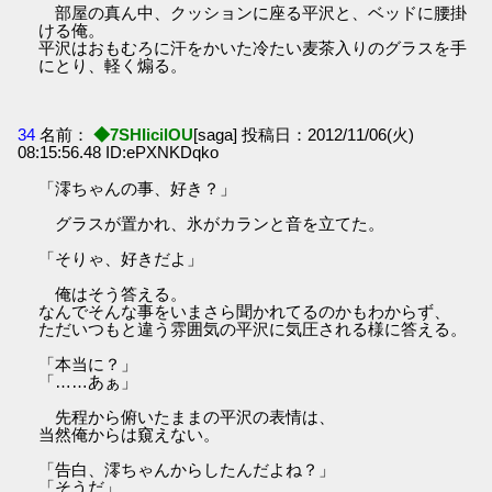
部屋の真ん中、クッションに座る平沢と、ベッドに腰掛
ける俺。
平沢はおもむろに汗をかいた冷たい麦茶入りのグラスを手
にとり、軽く煽る。
34
名前：
◆7SHIicilOU
[saga] 投稿日：2012/11/06(火)
08:15:56.48 ID:ePXNKDqko
「澪ちゃんの事、好き？」
グラスが置かれ、氷がカランと音を立てた。
「そりゃ、好きだよ」
俺はそう答える。
なんでそんな事をいまさら聞かれてるのかもわからず、
ただいつもと違う雰囲気の平沢に気圧される様に答える。
「本当に？」
「……あぁ」
先程から俯いたままの平沢の表情は、
当然俺からは窺えない。
「告白、澪ちゃんからしたんだよね？」
「そうだ」