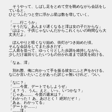
そうやって、しばし足をとめて空を眺めながら会話をし
ていると、
ひとつふたつと空に浮かぶ星は数を増していく。
「……行こうか」
「そうだな、あんまり遅くなると澪は女の子だからな」
「ははっ、子供じゃないんだからこれくらいの時間なら大
丈夫だよ」
ぼんやりと暗くなり始め、街灯がつき始めた頃。
そんな会話をしてまた歩きだす。
二人肩を並べて、ゆっくりとした歩調を維持しながら、
少しだけ遠回りしたいつもの分かれ道まで談笑を続ける。
「なぁ、澪」
別れ際、俺に向かって手を振る彼女にふと声をかける。
なにか言いたいことがあった訳じゃ無いけれど、つい。
「なに？」
「……今度、デートでもしようぜ」
「え？ う、うん。えと、いっ、いつかな？」
「じゃあ……、今度の週末は？」
「わかった！ あ、あけとく！ 絶対だぞ！」
「あぁ、わかってる」
「デートか……」
「……澪」