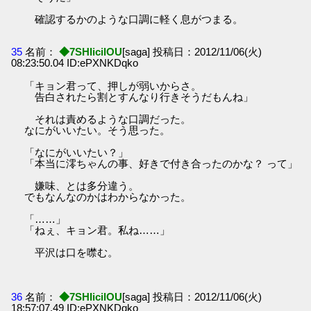
確認するかのような口調に軽く息がつまる。
35
名前：
◆7SHIicilOU
[saga] 投稿日：2012/11/06(火)
08:23:50.04 ID:ePXNKDqko
「キョン君って、押しが弱いからさ。
告白されたら割とすんなり行きそうだもんね」
それは責めるような口調だった。
なにがいいたい。そう思った。
「なにがいいたい？」
「本当に澪ちゃんの事、好きで付き合ったのかな？ って」
嫌味、とは多分違う。
でもなんなのかはわからなかった。
「……」
「ねぇ、キョン君。私ね……」
平沢は口を噤む。
36
名前：
◆7SHIicilOU
[saga] 投稿日：2012/11/06(火)
18:57:07.49 ID:ePXNKDqko