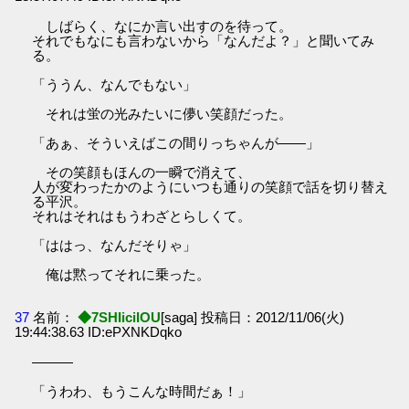
しばらく、なにか言い出すのを待って。
それでもなにも言わないから「なんだよ？」と聞いてみ
る。
「ううん、なんでもない」
それは蛍の光みたいに儚い笑顔だった。
「あぁ、そういえばこの間りっちゃんが――」
その笑顔もほんの一瞬で消えて、
人が変わったかのようにいつも通りの笑顔で話を切り替え
る平沢。
それはそれはもうわざとらしくて。
「ははっ、なんだそりゃ」
俺は黙ってそれに乗った。
37
名前：
◆7SHIicilOU
[saga] 投稿日：2012/11/06(火)
19:44:38.63 ID:ePXNKDqko
―――
「うわわ、もうこんな時間だぁ！」