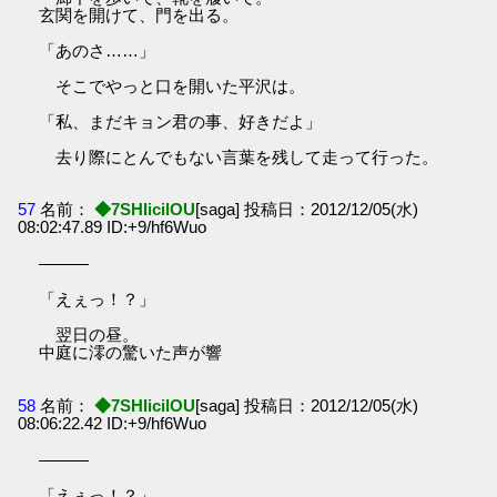
玄関を開けて、門を出る。
「あのさ……」
そこでやっと口を開いた平沢は。
「私、まだキョン君の事、好きだよ」
去り際にとんでもない言葉を残して走って行った。
57
名前：
◆7SHIicilOU
[saga] 投稿日：2012/12/05(水)
08:02:47.89 ID:+9/hf6Wuo
―――
「えぇっ！？」
翌日の昼。
中庭に澪の驚いた声が響
58
名前：
◆7SHIicilOU
[saga] 投稿日：2012/12/05(水)
08:06:22.42 ID:+9/hf6Wuo
―――
「えぇっ！？」