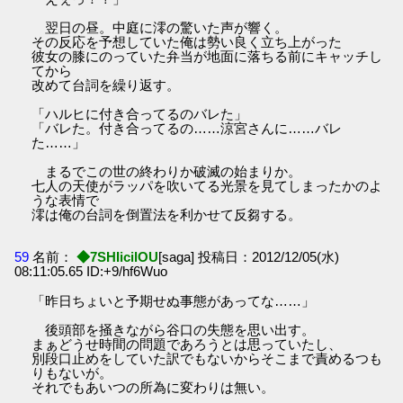
翌日の昼。中庭に澪の驚いた声が響く。
その反応を予想していた俺は勢い良く立ち上がった
彼女の膝にのっていた弁当が地面に落ちる前にキャッチし
てから
改めて台詞を繰り返す。
「ハルヒに付き合ってるのバレた」
「バレた。付き合ってるの……涼宮さんに……バレ
た……」
まるでこの世の終わりか破滅の始まりか。
七人の天使がラッパを吹いてる光景を見てしまったかのよ
うな表情で
澪は俺の台詞を倒置法を利かせて反芻する。
59
名前：
◆7SHIicilOU
[saga] 投稿日：2012/12/05(水)
08:11:05.65 ID:+9/hf6Wuo
「昨日ちょいと予期せぬ事態があってな……」
後頭部を掻きながら谷口の失態を思い出す。
まぁどうせ時間の問題であろうとは思っていたし、
別段口止めをしていた訳でもないからそこまで責めるつも
りもないが。
それでもあいつの所為に変わりは無い。