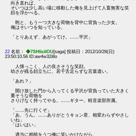
向き直れば、
そいつは少し高い場に移動した俺を見上げて人畜無害な笑
顔を浮かべる。
鞄と、もう一つ大きな荷物を背中に背負った少女。
俺はそいつを知っている。
「とりあえず、あがってけ。……平沢」
22
名前：
◆7SHIicilOU
[saga] 投稿日：2012/10/28(日)
23:50:10.56 ID:aw4w32i8o
人懐っこく、人の良さそうな笑顔。
幼さが残る顔立ちに、若干舌足らずな言葉遣い。
「あれ？」
開け放した門から入ってくる平沢が背負っていた大きく
重そうな荷物を
さりげなく持ってやる。……ギター。軽音楽部所属。
「……先に行くぞ」
「あ、うん。……ありがとうキョン君、相変わらずやさし
いね」
「はいはい」
適当に相槌をうつ俺に笑いかけながら、