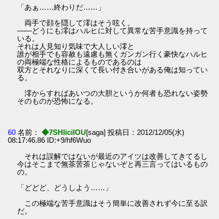
「あぁ……終わりだ……」
両手で顔を隠して澪はそう呟く。
――どうにも澪はハルヒに対して異常な苦手意識を持って
いる。
それは人見知り気味で大人しい澪と
誰が相手でも容赦も遠慮も無くガンガン行く豪快なハルヒ
の両極端な性格によるものであるのは
双方とそれなりに深くて長い付き合いがある俺は知ってい
る。
澪からすればあいつの大胆というか何者も恐れない姿勢
そのものが恐怖になる。
60
名前：
◆7SHIicilOU
[saga] 投稿日：2012/12/05(水)
08:17:46.86 ID:+9/hf6Wuo
それは誤解ではないが最近のアイツは改善してきてるし
今はそこまで無茶苦茶じゃないぞと再三言ってはいるもの
の。
「どどど、どうしよう……」
この極端な苦手意識はそう簡単に改善されず今に至る訳
だ。