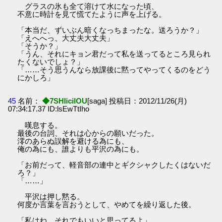
グラスの氷も全て溶けて水になった頃、
不意に時計を見て慌てたように声を上げる。
「本当だ、ずいぶん暗くなっちまったな。送ろうか？」
「えへへっ、大丈夫大丈夫」
「そうか？」
「うん、それにキョン君だって私を送ってるところ見られ
たくないでしょ？」
「……そう思うんなら放課後に黙ってやってくるのをどう
にかしろ」
45
名前：
◆7SHIicilOU
[saga] 投稿日：2012/11/26(月)
07:34:17.37 ID:lsEwTtIho
嘆息する。
最後の台詞、それは心からの願いだった。
澪のあらぬ誤解を避ける為にも、
俺の為にも、誰よりも平沢の為にも。
「お前だって、軽音部の連中とギクシャクしたくはないだ
ろ？」
「……」
平沢は押し黙る。
何度か言葉を言おうとして、やめてを繰り返した後。
「私はね、それでもいいと思ってるよ」