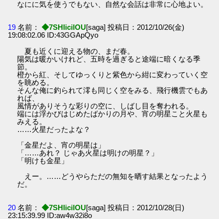
なにに気を使うでもない、自然な会話は非常に心地よい。
19
名前：
◆7SHIicilOU
[saga] 投稿日：2012/10/26(金)
19:08:02.06 ID:43GGApQyo
夏も近くに迎える物の、まだ春。
陽気は暖かいけれど、五時を過ぎると途端に暗くなる季
節。
橙から紅、そしてゆっくりと紫色から紺に変わっていく空
を眺める。
そんな俺に釣られて澪も同じく空をみる、飛行機雲でもあ
れば、
風情がありそうな彩りの空に、しばし目を奪われる。
端には浮かびはじめたばかりの月や、宵の明星こと火星も
みえる。
……火星だったよな？
「金星だよ、宵の明星は」
「……あれ？ じゃあ火星は明けの明星？」
「明けも金星」
えー。……どうやらただの無知を晒す結果となったよう
だ。
20
名前：
◆7SHIicilOU
[saga] 投稿日：2012/10/28(日)
23:15:39.99 ID:aw4w32i8o