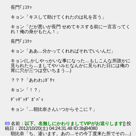
長門｢｣ｺｸｯ
キョン「キスして助けてくれたのは礼を言う」
キョン「だが悪いが長門 せめてキスする前に一言言ってく
れ！俺の身がもたん！」
長門｢｣ｺｸｯ
キョン「ああ…分かってくれればそれでいいんだ」
キョン(しかしやっかいな事になった…もしこんな所誰かに
見られたら…ましてやハルヒなんかに見られた日には俺の
胃に穴が三つは空いちまう…)
？？？「あわわ｣ｶﾞﾀｯ
キョン「！？」
ﾀﾞｯﾀﾞｯﾀﾞ ｶﾞﾊﾞｯ
キョン「…朝比奈さんいつからそこに？」
69
名前：
以下、名無しにかわりましてVIPがお送りします
[] 投
稿日：2012/10/20(土) 04:24:31.48 ID:3bjB40lI0
朝比奈「ち、違います。あの…その今丁度来た所でその…｣