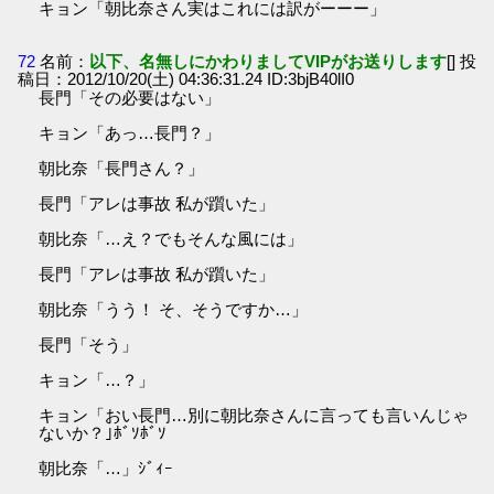
キョン「朝比奈さん実はこれには訳がーーー」
72
名前：
以下、名無しにかわりましてVIPがお送りします
[] 投
稿日：2012/10/20(土) 04:36:31.24 ID:3bjB40lI0
長門「その必要はない」
キョン「あっ…長門？」
朝比奈「長門さん？」
長門「アレは事故 私が躓いた」
朝比奈「…え？でもそんな風には」
長門「アレは事故 私が躓いた」
朝比奈「うう！ そ、そうですか…」
長門「そう」
キョン「…？」
キョン「おい長門…別に朝比奈さんに言っても言いんじゃ
ないか？｣ﾎﾞｿﾎﾞｿ
朝比奈「…」ｼﾞｨｰ