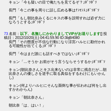
キョン「今も疑いの目で俺たちを見てるぞ？｣ﾎﾞｿﾎﾞｿ
長門「今この事を周りに話し広める事はﾅﾝｾﾝｽ｣ﾎﾞｿﾎﾞｿ
長門「もし朝比奈みくるにキスの事を説明すれば必ず力に
なろうとする｣ﾎﾞｿﾎﾞｿ
73
名前：
以下、名無しにかわりましてVIPがお送りします
[] 投
稿日：2012/10/20(土) 04:41:59.90 ID:3bjB40lI0
長門「その態度が不信な行動になり涼宮ハルヒに勘付かれ
る可能性が出てくる｣ﾎﾞｿﾎﾞｿ
長門「今はまだ誰にも話すべきではない｣ﾎﾞｿﾎﾞｿ
キョン「…そうか お前がそう言うならそうするか｣ﾎﾞｿﾎﾞｿ
キョン(朝比奈さんとキス出来ないのは非常に残念だが…朝
比奈さんの優しさを逆手に取る真似をするわけにもいかん
し)
キョン(何よりハルヒにそんな面倒な事が伝われば何をし出
すかわからん)
キョン「朝比奈さん」
朝比奈「は、はい！」