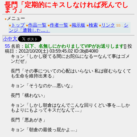
長門「定期的にキスしなければ死んでし
まう」
メニュー
●
トップ
作品一覧
作者一覧
掲示板
検索
リンク
シ
■
■
■
■
■
■
SS：
ンジ「遭難した…」
大
小
中
55
名前：
以下、名無しにかわりましてVIPがお送りします
[] 投
稿日：2012/10/20(土) 03:59:45.02 ID:3bjB40lI0
キョン「しかし寝てる間にお陀仏になるーなんて事はゴメ
ンだぜ」
長門「その事についての心配はいらない 私は寝むらなくて
も生命を維持出来る」
キョン「そうなのか…悪いな」
長門「構わない」
キョン「しかし朝倉はなんでこんな回りくどい事を…しか
もよりにもよってキスだなんて…」
長門「悪あがき」
キョン「朝倉の最後っ屁かよ…」