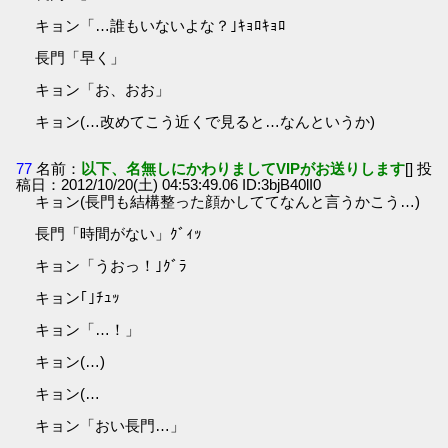
キョン「…誰もいないよな？｣ｷｮﾛｷｮﾛ
長門「早く」
キョン「お、おお」
キョン(…改めてこう近くで見ると…なんというか)
77
名前：
以下、名無しにかわりましてVIPがお送りします
[] 投
稿日：2012/10/20(土) 04:53:49.06 ID:3bjB40lI0
キョン(長門も結構整った顔かしててなんと言うかこう…)
長門「時間がない」ｸﾞｨｯ
キョン「うおっ！｣ｸﾞﾗ
キョン｢｣ﾁｭｯ
キョン「…！」
キョン(…)
キョン(…
キョン「おい長門…」