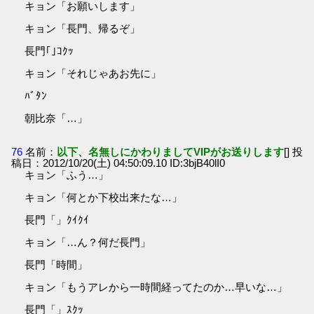
キョン「お願いします」
キョン「長門、帰るぞ」
長門｢｣ｺｸｯ
キョン「それじゃあお先に」
ﾊﾞﾀﾝ
朝比奈「…」
76
名前：
以下、名無しにかわりましてVIPがお送りします
[] 投
稿日：2012/10/20(土) 04:50:09.10 ID:3bjB40lI0
キョン「ふう…」
キョン「何とか下校出来たな…」
長門「」ｸｲｸｲ
キョン「…ん？何だ長門」
長門「時間」
キョン「もうアレから一時間経ってたのか…早いな…」
長門「」ｽｸｯ