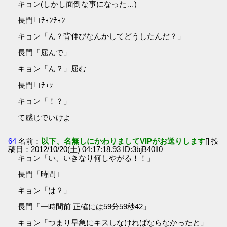
キョン(しかし面倒な事になった…)
長門｢｣ﾁｮﾝﾁｮﾝ
キョン「ん？背伸びなんかしてどうしたんだ？」
長門「屈んで」
キョン「ん？」屈む
長門｢｣ﾁｭｯ
キョン「！？」
て感じでいけよ
64
名前：
以下、名無しにかわりましてVIPがお送りします
[] 投
稿日：2012/10/20(土) 04:17:18.93 ID:3bjB40lI0
キョン「い、いきなり何しやがる！！」
長門「時間｣
キョン「は？」
長門「一時間前 正確には59分59秒42」
キョン「つまり早急にキスしなければならなかったと」