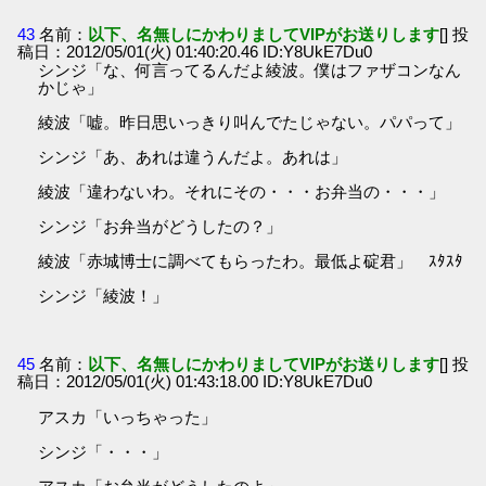
43
名前：
以下、名無しにかわりましてVIPがお送りします
[] 投
稿日：2012/05/01(火) 01:40:20.46 ID:Y8UkE7Du0
シンジ「な、何言ってるんだよ綾波。僕はファザコンなん
かじゃ」
綾波「嘘。昨日思いっきり叫んでたじゃない。パパって」
シンジ「あ、あれは違うんだよ。あれは」
綾波「違わないわ。それにその・・・お弁当の・・・」
シンジ「お弁当がどうしたの？」
綾波「赤城博士に調べてもらったわ。最低よ碇君」 ｽﾀｽﾀ
シンジ「綾波！」
45
名前：
以下、名無しにかわりましてVIPがお送りします
[] 投
稿日：2012/05/01(火) 01:43:18.00 ID:Y8UkE7Du0
アスカ「いっちゃった」
シンジ「・・・」