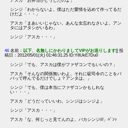
アスカ「お弁当がどうしたのよ」
シンジ「わからないよ。僕はただ愛情を込めて作ってるだ
けだよ・・・」
アスカ「まあいいじゃない。あんな女忘れなさいよ。アン
タにはアタシがいるわ」
シンジ「アスカ・・・」
46
名前：
以下、名無しにかわりましてVIPがお送りします
[] 投
稿日：2012/05/01(火) 01:46:31.25 ID:Y8UkE7Du0
シンジ「でも、アスカは僕がファザコンでもいいの？」
アスカ「そんなの関係無いわよ。それに碇司令のことをパ
パって呼んでるだけでしょ？アンタは。」
シンジ「でも、僕は本当にファザコンかもしれな
い・・・」
アスカ「どうだっていいわ。シンジはシンジよ」
シンジ「アスカ・・・」
アスカ「な、何じっと見てんのよ。バカシンジ///」ﾊﾞﾝｯ