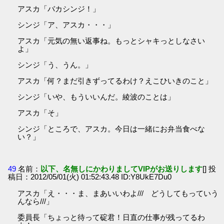
アスカ「バカシンジ！」
シンジ「ア、アスカ・・・」
アスカ「元気の無い返事ね。もっとシャキっとしなさい
よ」
シンジ「う、うん。」
アスカ「何？まだ引きずってるわけ？えこひいきのこと」
シンジ「いや、もういいんだ。綾波のことは」
アスカ「そ」
シンジ「ところで、アスカ。今日は一緒にお弁当食べな
い？」
49
名前：
以下、名無しにかわりましてVIPがお送りします
[] 投
稿日：2012/05/01(火) 01:52:43.48 ID:Y8UkE7Du0
アスカ「え・・・ま、まあいいわよ/// どうしてもっていう
んなら///」
委員長「ちょっと待って碇君！日直の仕事が残ってるわ