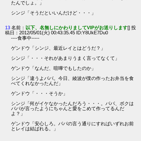
たんでしょ。」
シンジ「そうだといいんだけど・・・」
13
名前：
以下、名無しにかわりましてVIPがお送りします
[] 投
稿日：2012/05/01(火) 00:43:35.45 ID:Y8UkE7Du0
----食事中-----
ゲンドウ「シンジ、最近レイとはどうだ？」
シンジ「・・・それがあまりうまく言ってなくて」
ゲンドウ「なんだ、喧嘩でもしたのか」
シンジ「違うよパパ。今日、綾波が僕の作ったお弁当を食
べてくれなかったんだ」
ゲンドウ「・・・そうか」
シンジ「何がイケなかったんだろう・・・。パパ、ボクは
パパが言ったようにちゃんと愛をこめて作ってるんだ
よ？」
ゲンドウ「安心しろ。パパの言う通りにすればいずれお前
とレイは結ばれる。」