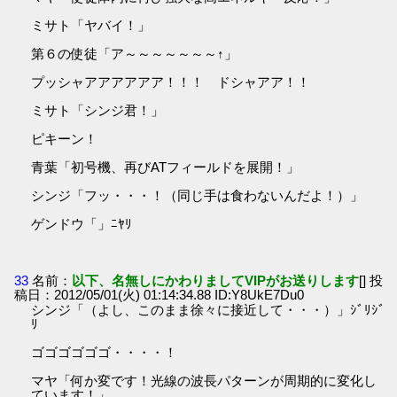
ミサト「ヤバイ！」
第６の使徒「ア～～～～～～～↑」
プッシャアアアアアア！！！ ドシャアア！！
ミサト「シンジ君！」
ピキーン！
青葉「初号機、再びATフィールドを展開！」
シンジ「フッ・・・！（同じ手は食わないんだよ！）」
ゲンドウ「」ﾆﾔﾘ
33
名前：
以下、名無しにかわりましてVIPがお送りします
[] 投
稿日：2012/05/01(火) 01:14:34.88 ID:Y8UkE7Du0
シンジ「（よし、このまま徐々に接近して・・・）」ｼﾞﾘｼﾞ
ﾘ
ゴゴゴゴゴゴ・・・・！
マヤ「何か変です！光線の波長パターンが周期的に変化し
ています！」