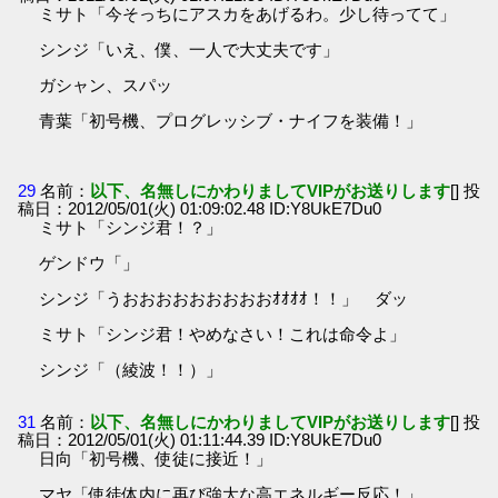
ミサト「今そっちにアスカをあげるわ。少し待ってて」
シンジ「いえ、僕、一人で大丈夫です」
ガシャン、スパッ
青葉「初号機、プログレッシブ・ナイフを装備！」
29
名前：
以下、名無しにかわりましてVIPがお送りします
[] 投
稿日：2012/05/01(火) 01:09:02.48 ID:Y8UkE7Du0
ミサト「シンジ君！？」
ゲンドウ「」
シンジ「うおおおおおおおおおｵｵｵｵ！！」 ダッ
ミサト「シンジ君！やめなさい！これは命令よ」
シンジ「（綾波！！）」
31
名前：
以下、名無しにかわりましてVIPがお送りします
[] 投
稿日：2012/05/01(火) 01:11:44.39 ID:Y8UkE7Du0
日向「初号機、使徒に接近！」
マヤ「使徒体内に再び強大な高エネルギー反応！」