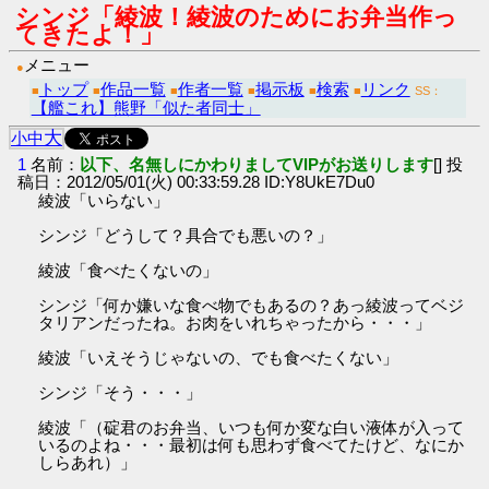
シンジ「綾波！綾波のためにお弁当作っ
てきたよ！」
メニュー
●
トップ
作品一覧
作者一覧
掲示板
検索
リンク
■
■
■
■
■
■
SS：
【艦これ】熊野「似た者同士」
大
小
中
1
名前：
以下、名無しにかわりましてVIPがお送りします
[] 投
稿日：2012/05/01(火) 00:33:59.28 ID:Y8UkE7Du0
綾波「いらない」
シンジ「どうして？具合でも悪いの？」
綾波「食べたくないの」
シンジ「何か嫌いな食べ物でもあるの？あっ綾波ってベジ
タリアンだったね。お肉をいれちゃったから・・・」
綾波「いえそうじゃないの、でも食べたくない」
シンジ「そう・・・」
綾波「（碇君のお弁当、いつも何か変な白い液体が入って
いるのよね・・・最初は何も思わず食べてたけど、なにか
しらあれ）」