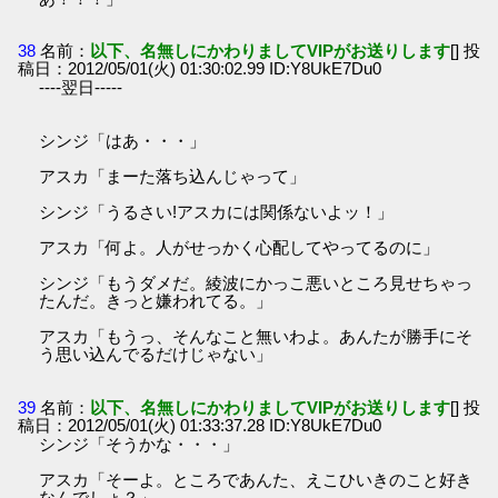
38
名前：
以下、名無しにかわりましてVIPがお送りします
[] 投
稿日：2012/05/01(火) 01:30:02.99 ID:Y8UkE7Du0
----翌日-----
シンジ「はあ・・・」
アスカ「まーた落ち込んじゃって」
シンジ「うるさい!アスカには関係ないよッ！」
アスカ「何よ。人がせっかく心配してやってるのに」
シンジ「もうダメだ。綾波にかっこ悪いところ見せちゃっ
たんだ。きっと嫌われてる。」
アスカ「もうっ、そんなこと無いわよ。あんたが勝手にそ
う思い込んでるだけじゃない」
39
名前：
以下、名無しにかわりましてVIPがお送りします
[] 投
稿日：2012/05/01(火) 01:33:37.28 ID:Y8UkE7Du0
シンジ「そうかな・・・」
アスカ「そーよ。ところであんた、えこひいきのこと好き
なんでしょ？」