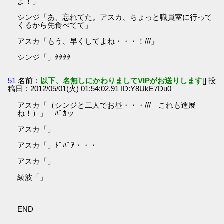
よ！」
シンジ「あ、忘れてた。アスカ、ちょっと職員室に行って
くるから先食べてて」
アスカ「もう、早くしてよね・・・！///」
シンジ「」ﾀﾀﾀﾀ
51
名前：
以下、名無しにかわりましてVIPがお送りします
[] 投
稿日：2012/05/01(火) 01:54:02.91 ID:Y8UkE7Du0
アスカ「（シンジと二人でお昼・・・/// これも進展
ね！）」 ﾊﾟｶッ
アスカ「」
アスカ「」ﾄﾞﾊﾟｱ・・・
アスカ「」
綾波「」
END