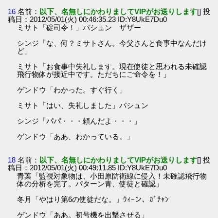
16
名前：
以下、名無しにかわりましてVIPがお送りします
[] 投
稿日：2012/05/01(火) 00:46:35.23 ID:Y8UkE7Du0
ミサト「碇司令！」パシュン ザザー
シンジ「な、何？ミサトさん。今父さんと食事中なんだけ
ど」
ミサト「お食事中失礼します。現在使徒と思われる未確認
飛行物体が接近中です。ただちにご命令を！」
ゲンドウ「わかった。すぐ行く」
ミサト「はい、失礼しました」パシュン
シンジ「パパ・・・頼んだよ・・・」
ゲンドウ「ああ、わかっている。」
18
名前：
以下、名無しにかわりましてVIPがお送りします
[] 投
稿日：2012/05/01(火) 00:49:11.85 ID:Y8UkE7Du0
青葉「監視対象物は、小田原防衛線に侵入！未確認飛行物
体の分析を完了。パターン青、使徒と確認」
冬月「やはり第6の使徒だな。」ｳｨｰン、ｶﾞﾁｬﾝ
ゲンドウ「ああ。初号機を出撃させる」