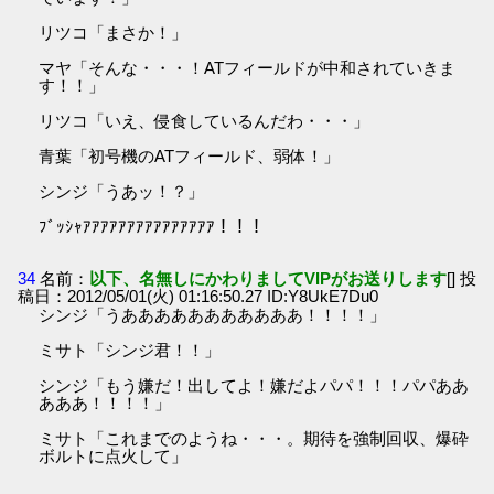
リツコ「まさか！」
マヤ「そんな・・・！ATフィールドが中和されていきま
す！！」
リツコ「いえ、侵食しているんだわ・・・」
青葉「初号機のATフィールド、弱体！」
シンジ「うあッ！？」
ﾌﾞｯｼｬｱｱｱｱｱｱｱｱｱｱｱｱｱｱｱ！！！
34
名前：
以下、名無しにかわりましてVIPがお送りします
[] 投
稿日：2012/05/01(火) 01:16:50.27 ID:Y8UkE7Du0
シンジ「うあああああああああああ！！！！」
ミサト「シンジ君！！」
シンジ「もう嫌だ！出してよ！嫌だよパパ！！！パパああ
あああ！！！！」
ミサト「これまでのようね・・・。期待を強制回収、爆砕
ボルトに点火して」