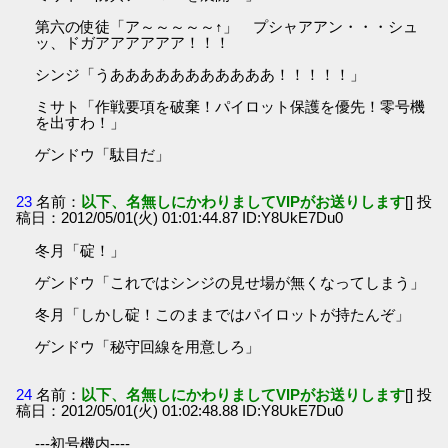
第六の使徒「ア～～～～～↑」 プシャアアン・・・シュ
ッ、ドガアアアアアア！！！
シンジ「うあああああああああああ！！！！！」
ミサト「作戦要項を破棄！パイロット保護を優先！零号機
を出すわ！」
ゲンドウ「駄目だ」
23
名前：
以下、名無しにかわりましてVIPがお送りします
[] 投
稿日：2012/05/01(火) 01:01:44.87 ID:Y8UkE7Du0
冬月「碇！」
ゲンドウ「これではシンジの見せ場が無くなってしまう」
冬月「しかし碇！このままではパイロットが持たんぞ」
ゲンドウ「秘守回線を用意しろ」
24
名前：
以下、名無しにかわりましてVIPがお送りします
[] 投
稿日：2012/05/01(火) 01:02:48.88 ID:Y8UkE7Du0
---初号機内----