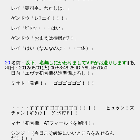
レイ「碇司令。わたしは。」
ゲンドウ「レｴエイ！！！」
レイ「ﾋﾞｸッ・・・はい」
ゲンドウ「おまえは待機だｱ！」
レイ「はい（なんなのよ・・・一体）」
20
名前：
以下、名無しにかわりましてVIPがお送りします
[] 投
稿日：2012/05/01(火) 00:53:48.25 ID:Y8UkE7Du0
日向「エヴァ初号機発進準備よろし！」
ミサト「発進！」 ゴゴゴゴゴゴ！！！
・・・・ｺﾞｺﾞｺﾞｺﾞゴゴゴゴゴゴ！！！！ ヒュゥン！ズ
チャン！ｶﾞｼｬﾝ！ ｼﾞｭﾜｱｱｱ！！
マヤ「初号機、ATフィールドを展開！」
シンジ「（今日こそ綾波にいいところをみせるん
だ！！）」