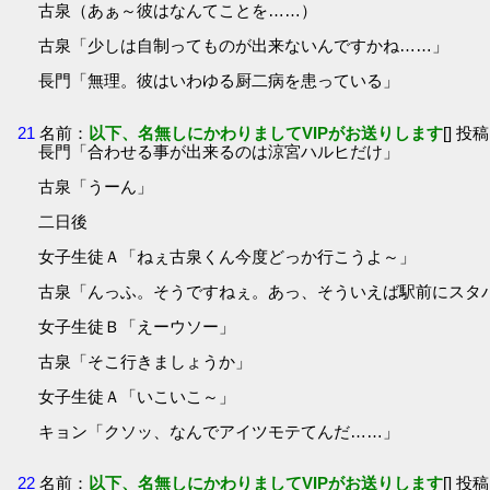
古泉（あぁ～彼はなんてことを……）
古泉「少しは自制ってものが出来ないんですかね……」
長門「無理。彼はいわゆる厨二病を患っている」
21
名前：
以下、名無しにかわりましてVIPがお送りします
[] 投稿
長門「合わせる事が出来るのは涼宮ハルヒだけ」
古泉「うーん」
二日後
女子生徒Ａ「ねぇ古泉くん今度どっか行こうよ～」
古泉「んっふ。そうですねぇ。あっ、そういえば駅前にスタ
女子生徒Ｂ「えーウソー」
古泉「そこ行きましょうか」
女子生徒Ａ「いこいこ～」
キョン「クソッ、なんでアイツモテてんだ……」
22
名前：
以下、名無しにかわりましてVIPがお送りします
[] 投稿