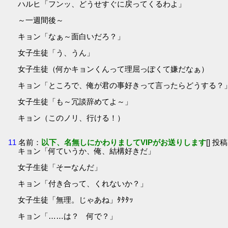
ハルヒ「フンッ、どうせすぐに戻ってくるわよ」
～一週間後～
キョン「なぁ～面白いだろ？」
女子生徒「う、うん」
女子生徒（何かキョンくんって理屈っぽくて嫌だなぁ）
キョン「ところで、俺が君の事好きって言ったらどうする？
女子生徒「も～冗談辞めてよ～」
キョン（このノリ、行ける！）
11
名前：
以下、名無しにかわりましてVIPがお送りします
[] 投稿
キョン「何ていうか、俺、結構好きだ」
女子生徒「そーなんだ」
キョン「付き合って、くれないか？」
女子生徒「無理。じゃあね」ﾀﾀﾀｯ
キョン「……は？ 何で？」