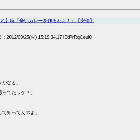
これ】暁「辛いカレーを作るわよ！」【安価】
：2012/09/25(火) 15:19:34.17 ID:PrRqCeul0
うかなと」
思ってたワケ？」
んて知ってんのよ」