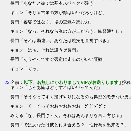
長門「あなたと彼では基本スペックが違う」
キョン「そりゃ古泉の方が顔はいいだろうけど」
長門「容姿ではなく、場の空気を読む力」
キョン「なっ、それなら俺の方が上だろう。俺普通だし」
長門「それは勘違い。あなたは現実を直視すべき」
キョン「はぁ、それは違うぜ長門」
長門「そうやってすぐ否定に走るのがいい証拠」
キョン「ぐっ」
23
名前：
以下、名無しにかわりましてVIPがお送りします
[] 投稿
キョン「じゃあ俺はどうすればいいってんだ」
長門「そうやってすぐ投げやりになるのも典型的モテない男
キョン「く、くっそおおおおおおお」ﾀﾞﾀﾞﾀﾞﾀﾞｯ
みくる「な、長門さ～ん。それはあんまりな言い方じゃ」
長門「ではあなたは彼と付き合える？ 性行為を出来る？」