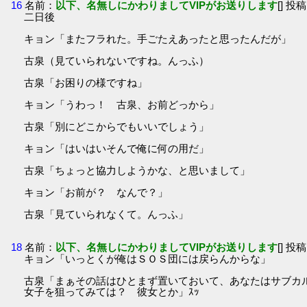
16
名前：
以下、名無しにかわりましてVIPがお送りします
[] 投稿
二日後
キョン「またフラれた。手ごたえあったと思ったんだが」
古泉（見ていられないですね。んっふ）
古泉「お困りの様ですね」
キョン「うわっ！ 古泉、お前どっから」
古泉「別にどこからでもいいでしょう」
キョン「はいはいそんで俺に何の用だ」
古泉「ちょっと協力しようかな、と思いまして」
キョン「お前が？ なんで？」
古泉「見ていられなくて。んっふ」
18
名前：
以下、名無しにかわりましてVIPがお送りします
[] 投稿
キョン「いっとくが俺はＳＯＳ団には戻らんからな」
古泉「まぁその話はひとまず置いておいて、あなたはサブカ
女子を狙ってみては？ 彼女とか」ｽｯ