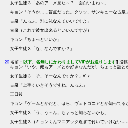
女子生徒３「あのアニメ見た～？ 面白いよね～」
キョン「そうか……盲点だった。クソッ、サンキューな古泉
古泉「んっふ。別に礼なんていいですよ」
古泉（これで彼女出来るといいんですが）
キョン「ちょっといいか」
女子生徒３「な、なんですか？」
20
名前：
以下、名無しにかわりましてVIPがお送りします
[] 投稿
キョン「いや、俺もアニメとか好きなんだが、ちょっと話と
女子生徒３「そ、そーなんですか？」ﾊﾟｧ
古泉「上手くいきそうですね。んっふ」
三日後
キョン「ゲームとかだと、ほら、ヴェドゴニアとか知ってる
女子生徒３「う、う～ん。ちょっと知らないかも」
女子生徒３（キョンくんマニアック過ぎて付いていけない…