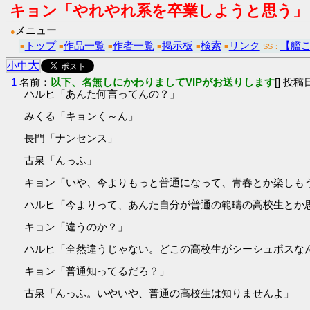
キョン「やれやれ系を卒業しようと思う」
メニュー
●
トップ
作品一覧
作者一覧
掲示板
検索
リンク
【艦
■
■
■
■
■
■
SS：
大
小
中
1
名前：
以下、名無しにかわりましてVIPがお送りします
[] 投稿日
ハルヒ「あんた何言ってんの？」
みくる「キョンく～ん」
長門「ナンセンス」
古泉「んっふ」
キョン「いや、今よりもっと普通になって、青春とか楽しも
ハルヒ「今よりって、あんた自分が普通の範疇の高校生とか
キョン「違うのか？」
ハルヒ「全然違うじゃない。どこの高校生がシーシュポスな
キョン「普通知ってるだろ？」
古泉「んっふ。いやいや、普通の高校生は知りませんよ」