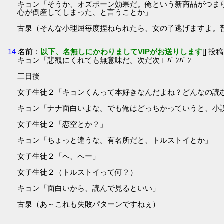
キョン「そうか、オズボーン効果だ。俺という新商品がつま
心が倒産してしまった、と言うことか」
古泉（そんな小理屈毎度捏ねられたら、女の子逃げますよ。
14
名前：
以下、名無しにかわりましてVIPがお送りします
[] 投稿
キョン「悲観にくれても無意味だ。次だ次」ﾊﾟﾝﾊﾟﾝ
三日後
女子生徒２「キョンくんって本好きなんだよね？どんなの読
キョン「ナナ面白いよな。でも俺はどっちかっていうと、小
女子生徒２「恋空とか？」
キョン「ちょっと違うな。有名所だと、トルストイとか」
女子生徒２「へ、へー」
女子生徒２（トルストイって何？）
キョン「面白いから、読んで見るといい」
古泉（あ～これも失敗パターンですねぇ）