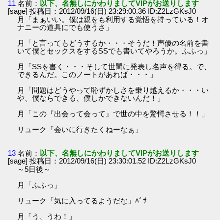
11
名前：
以下、名無しにかわりましてVIPがお送りします
[sage] 投稿日：2012/09/16(日) 23:29:00.36 ID:Z2LzGKsJ0
月「まぁいい。僕は親をも利用する覚悟を持っている！オ
ナニーの道具にでも使うさ」
月「と言ってもどうするか・・・そうだ！声優の名前を書
いて僕とセックスをするSSでも書いてやろうか。ふふっ」
月「SSを書く・・・そして世間に発表し名声を得る。で、
できるんだ。このノートがあれば・・・」
月「問題はどうやって恥ずかしさを乗り越えるか・・・い
や、僕ならできる、僕しかできないんだ！」
月「この『出会って会って』で世の中を驚愕させる！！」
リューク「会いに行きたくねーなぁ」
13
名前：
以下、名無しにかわりましてVIPがお送りします
[sage] 投稿日：2012/09/16(日) 23:30:01.52 ID:Z2LzGKsJ0
～5日後～
月「ふふっ」
リューク「気に入ってるようだな」ﾊﾞｻ
月「う、うわ！」