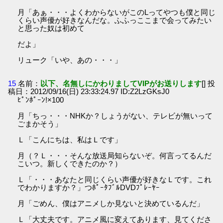
月「あぁ・・・よくわからないがこのLってやつも僕と同じ
くらい声優が好きなんだな。ふふっここまで会ってみたい
と思った奴は初めて
だよ」
リューク「いや、あの・・・」
15
名前：
以下、名無しにかわりましてVIPがお送りします
[] 投
稿日：2012/09/16(日) 23:33:24.97 ID:Z2LzGKsJ0
ﾋﾟﾝﾎﾟｰﾝ!×100
月「ちっ・・・NHKか？しょうがない、テレビが無いって
ごまかそう」
Ｌ「こんにちは、私はＬです」
月（？Ｌ・・・そんな放送局知らないぞ。何言ってるんだ
こいつ。新しくできたのか？）
Ｌ「・・・あなたと同じくらい声優が好きなＬです。これ
でわかりますか？」つﾎﾟｰﾀﾌﾞﾙDVDﾌﾟﾚｰﾔｰ
月「ごめん、僕はアニメしか見ないと決めているんだ」
Ｌ「大丈夫です。アニメ風に変えてあります、見てくださ