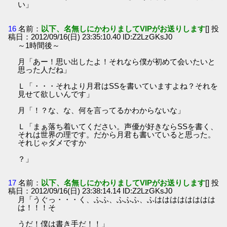
い」
16
名前：
以下、名無しにかわりましてVIPがお送りします
[] 投
稿日：2012/09/16(日) 23:35:10.40 ID:Z2LzGKsJ0
～1時間後～
月「あー！思い出したよ！それなら僕が初めて会いたいと
思った人だね」
Ｌ「・・・それより月君はSSを書いていますよね？それを
見せて欲しいんです」
月「！？な、な、何を言ってるかわからないな」
Ｌ「まぁ落ち着いてください。声優が好きならSSを書く、
それは世界の理です。だから月君も書いていると思った。
それじゃダメですか
？」
17
名前：
以下、名無しにかわりましてVIPがお送りします
[] 投
稿日：2012/09/16(日) 23:38:14.14 ID:Z2LzGKsJ0
月「うぐっ・・・く、ふふ、ふふふ、ふはははははははは
は！！！そ
うだ！僕は書き手だ！！」