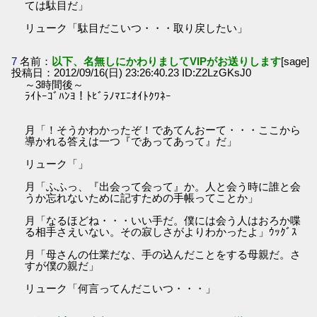
ては駄目だ」
リューク「駄目だこいつ・・・取り戻したい」
7
名前：
以下、名無しにかわりましてVIPがお送りします
[sage]
投稿日：2012/09/16(日) 23:26:40.23 ID:Z2LzGKsJ0
～3時間後～
ﾗｲﾄｰｺﾞﾊﾝﾖ！ﾄﾋﾞﾗﾉﾏｴﾆｵｲﾄｸﾜﾈｰ
月「！そうかわかったぞ！であてんおーて・・・ここから
導かれる答えは一つ『であってあって』だ」
リューク「」
月「ふふっ、『出会って会って』か。人と会う時に誰と会
うか忘れないために記すための手帳ってことか」
月「なるほどね・・・いい手だ。僕には会う人はおろか喋
る相手さえいない。その寂しさがよりわかったよ」ｳｯｸﾞｽ
月「母さんの仕業だな、手の込んだことをする母親だ。さ
すが僕の親だ」
リューク「何言ってんだこいつ・・・」