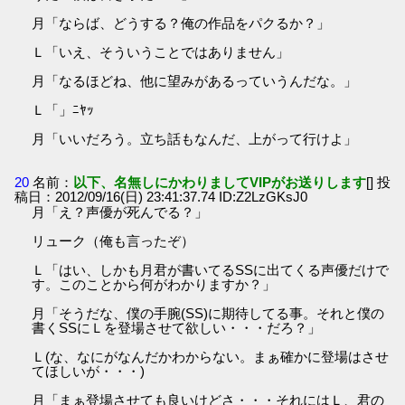
月「ならば、どうする？俺の作品をパクるか？」
Ｌ「いえ、そういうことではありません」
月「なるほどね、他に望みがあるっていうんだな。」
Ｌ「」ﾆﾔｯ
月「いいだろう。立ち話もなんだ、上がって行けよ」
20
名前：
以下、名無しにかわりましてVIPがお送りします
[] 投
稿日：2012/09/16(日) 23:41:37.74 ID:Z2LzGKsJ0
月「え？声優が死んでる？」
リューク（俺も言ったぞ）
Ｌ「はい、しかも月君が書いてるSSに出てくる声優だけで
す。このことから何がわかりますか？」
月「そうだな、僕の手腕(SS)に期待してる事。それと僕の
書くSSにＬを登場させて欲しい・・・だろ？」
Ｌ(な、なにがなんだかわからない。まぁ確かに登場はさせ
てほしいが・・・)
月「まぁ登場させても良いけどさ・・・それにはＬ、君の