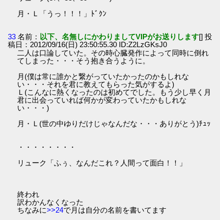
月・Ｌ「うっ！！！」ﾄﾞｸﾝ
33
名前：
以下、名無しにかわりましてVIPがお送りします
[] 投
稿日：2012/09/16(日) 23:50:55.30 ID:Z2LzGKsJ0
二人は口論していた。その時心臓発作によって同時に倒れ
てしまった・・・そう抱き合うように。
月(僕は常に誰かと繋がっていたかったのかもしれな
い・・・それを君に教えてもらった気がするよ)
Ｌ(こんなに熱くなったのは初めてでした。もう少し早く月
君に出会っていれば何かが変わっていたかもしれな
い・・・)
月・Ｌ(世の中ゆりだけじゃなんだな・・・ありがとう)ﾁｭｯ
・・・・・・・・
リューク「ふぅ、なんだこれ？人間って面白！！」
終われ
訳わかんなくなった
ちなみに
>>24
で月は自分の名前を書いてます