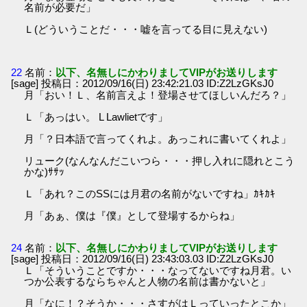
名前が必要だ」
Ｌ(どういうことだ・・・嘘を言ってる目に見えない)
22
名前：
以下、名無しにかわりましてVIPがお送りします
[sage] 投稿日：2012/09/16(日) 23:42:21.03 ID:Z2LzGKsJ0
月「おい！Ｌ、名前言えよ！登場させてほしいんだろ？」
Ｌ「あっはい。 L Lawlietです」
月「？日本語で言ってくれよ。あっこれに書いてくれよ」
リューク(なんなんだこいつら・・・押し入れに隠れとこう
かな)ｻｻｯ
Ｌ「あれ？このSSには月君の名前がないですね」ｶｷｶｷ
月「あぁ、僕は『僕』として登場するからね」
24
名前：
以下、名無しにかわりましてVIPがお送りします
[sage] 投稿日：2012/09/16(日) 23:43:03.03 ID:Z2LzGKsJ0
Ｌ「そういうことですか・・・なってないですね月君。い
つか公表するならちゃんと人物の名前は書かないと」
月「なに！？そうか・・・さすがはＬっていったとこか」