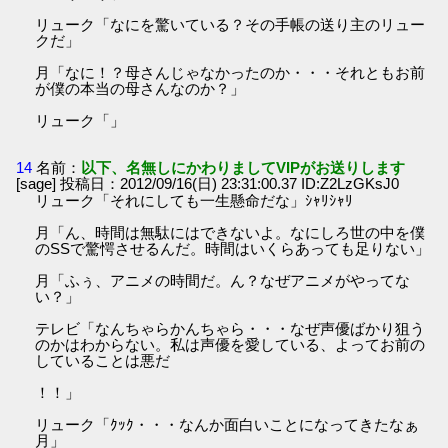
リューク「なにを驚いている？その手帳の送り主のリュー
クだ」
月「なに！？母さんじゃなかったのか・・・それともお前
が僕の本当の母さんなのか？」
リューク「」
14
名前：
以下、名無しにかわりましてVIPがお送りします
[sage] 投稿日：2012/09/16(日) 23:31:00.37 ID:Z2LzGKsJ0
リューク「それにしても一生懸命だな」ｼｬﾘｼｬﾘ
月「ん、時間は無駄にはできないよ。なにしろ世の中を僕
のSSで驚愕させるんだ。時間はいくらあっても足りない」
月「ふぅ、アニメの時間だ。ん？なぜアニメがやってな
い？」
テレビ「なんちゃらかんちゃら・・・なぜ声優ばかり狙う
のかはわからない。私は声優を愛している、よってお前の
していることは悪だ
！！」
リューク「ｸｯｸ・・・なんか面白いことになってきたなぁ
月」