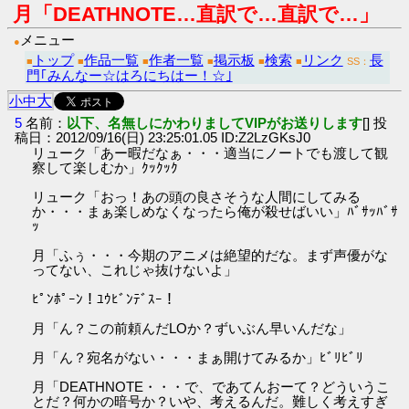
月「DEATHNOTE…直訳で…直訳で…」
メニュー
●
トップ
作品一覧
作者一覧
掲示板
検索
リンク
長
■
■
■
■
■
■
SS：
門｢みんなー☆はろにちはー！☆｣
大
小
中
5
名前：
以下、名無しにかわりましてVIPがお送りします
[] 投
稿日：2012/09/16(日) 23:25:01.05 ID:Z2LzGKsJ0
リューク「あー暇だなぁ・・・適当にノートでも渡して観
察して楽しむか」ｸｯｸｯｸ
リューク「おっ！あの頭の良さそうな人間にしてみる
か・・・まぁ楽しめなくなったら俺が殺せばいい」ﾊﾞｻｯﾊﾞｻ
ｯ
月「ふぅ・・・今期のアニメは絶望的だな。まず声優がな
ってない、これじゃ抜けないよ」
ﾋﾟﾝﾎﾟｰﾝ！ﾕｳﾋﾞﾝﾃﾞｽｰ！
月「ん？この前頼んだLOか？ずいぶん早いんだな」
月「ん？宛名がない・・・まぁ開けてみるか」ﾋﾞﾘﾋﾞﾘ
月「DEATHNOTE・・・で、であてんおーて？どういうこ
とだ？何かの暗号か？いや、考えるんだ。難しく考えすぎ