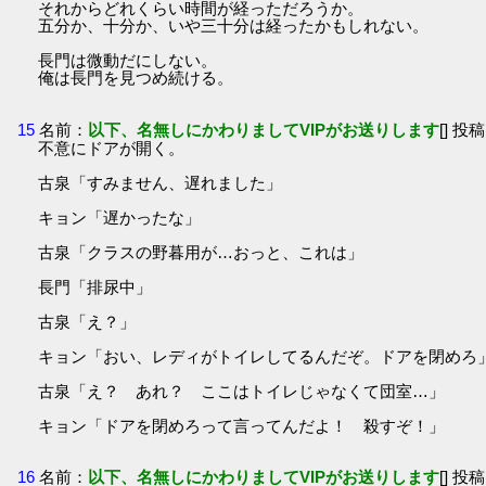
それからどれくらい時間が経っただろうか。
五分か、十分か、いや三十分は経ったかもしれない。
長門は微動だにしない。
俺は長門を見つめ続ける。
15
名前：
以下、名無しにかわりましてVIPがお送りします
[] 投稿
不意にドアが開く。
古泉「すみません、遅れました」
キョン「遅かったな」
古泉「クラスの野暮用が…おっと、これは」
長門「排尿中」
古泉「え？」
キョン「おい、レディがトイレしてるんだぞ。ドアを閉めろ
古泉「え？ あれ？ ここはトイレじゃなくて団室…」
キョン「ドアを閉めろって言ってんだよ！ 殺すぞ！」
16
名前：
以下、名無しにかわりましてVIPがお送りします
[] 投稿