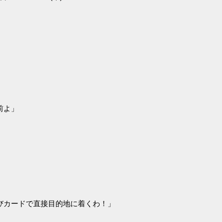
前よ」
びカードで直接目的地に着くわ！」