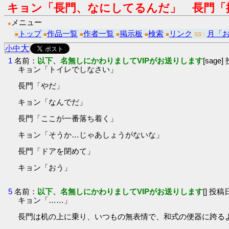
キョン「長門、なにしてるんだ」 長門「
メニュー
●
トップ
作品一覧
作者一覧
掲示板
検索
リンク
月「
■
■
■
■
■
■
SS：
大
小
中
1
名前：
以下、名無しにかわりましてVIPがお送りします
[sage]
キョン「トイレでしなさい」
長門「やだ」
キョン「なんでだ」
長門「ここが一番落ち着く」
キョン「そうか…じゃあしょうがないな」
長門「ドアを閉めて」
キョン「おう」
5
名前：
以下、名無しにかわりましてVIPがお送りします
[] 投稿日
キョン「……」
長門は机の上に乗り、いつもの無表情で、和式の便器に跨る