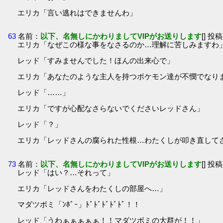
エリカ「言い逃れはできませんわ」
63
名前：
以下、名無しにかわりましてVIPがお送りします
[] 投稿
エリカ「なぜこの様な事をなさるのか…理解に苦しみますわ
レッド「すみませんでした！ほんの出来心で」
エリカ「あなたのような主人を持つポケモン達が不憫でなり
レッド「……」
エリカ「ですが心配なさらないでくださいレッドさん」
レッド「？」
エリカ「レッドさんの腐られた性根…わたくしが叩き直して
73
名前：
以下、名無しにかわりましてVIPがお送りします
[] 投稿
レッド「はい？…それって」
エリカ「レッドさんをわたくしの部屋へ…」
マダツボミ「ﾝﾎﾞｰ」ﾄﾞﾄﾞﾄﾞﾄﾞﾄﾞ！！
レッド「うわぁぁぁぁぁ！！マダツボミの大群が！！」