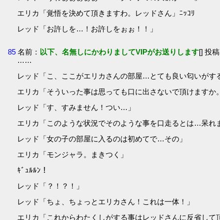
エリカ「覚悟を決めて頂きますわ。レッドさん」ﾆｯｺﾘ
レッド「お許しを…！お許しをぉぉ！！」
85
名前：
以下、名無しにかわりましてVIPがお送りします
[] 投稿
……
レッド「こ、ここがエリカさんの部屋…とても良い匂いがするぞ
エリカ「そういった事は思っても口に出さないで頂けますか
レッド「す、すみません！つい…」
エリカ「このような状況でそのような事を口走るとは…呆れ
レッド「女の子の部屋に入るのは初めてで…その」
エリカ「モンジャラ。まきつく」
ｷﾞｭﾙﾙﾝ！
レッド「？！？！」
レッド「ちょ、ちょっとエリカさん！これは一体！」
エリカ「これからわたくしがする事はレッドさんに反省して