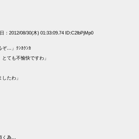
日：2012/08/30(木) 01:33:09.74 ID:C2lbPjMp0
…」ｸﾝｶｸﾝｶ
。とても不愉快ですわ」
ましたわ」
頂く為…