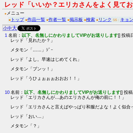
レッド「いいか？エリカさんをよく見てお
メニュー
●
トップ
作品一覧
作者一覧
掲示板
検索
リンク
キョン
■
■
■
■
■
■
SS：
大
小
中
1
名前：
以下、名無しにかわりましてVIPがお送りします
[] 投稿日
レッド「見れたか？」
メタモン「……」ｼﾞｰ
レッド「よし。早速はじめてくれ」
メタモン「ブンッ！」
レッド「うひょぉぉぉおおお！！」
10
名前：
以下、名無しにかわりましてVIPがお送りします
[] 投稿
レッド「エリカさんが…あのエリカさんが俺の前に！！」
レッド「エリカさんと言えばやっぱり和服だよな！よく似合
レッド「おい…」
メタモン「？」