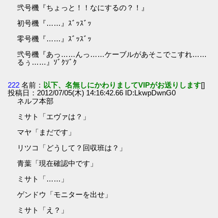
弐号機『ちょっと！！なにするの？！』
初号機『……』ｽﾞｯｽﾞｯ
零号機『……』ｽﾞｯｽﾞｯ
弐号機『あっ……んっ……ケーブルがあそこでこすれ……
るぅ……』ｿﾞｸｿﾞｸ
222
名前：
以下、名無しにかわりましてVIPがお送りします
[]
投稿日：2012/07/05(木) 14:16:42.66 ID:LkwpDwnG0
ネルフ本部
ミサト「エヴァは？」
マヤ「まだです」
リツコ「どうして？回収班は？」
青葉「現在確認中です」
ミサト「……」
ゲンドウ「モニターを出せ」
ミサト「え？」