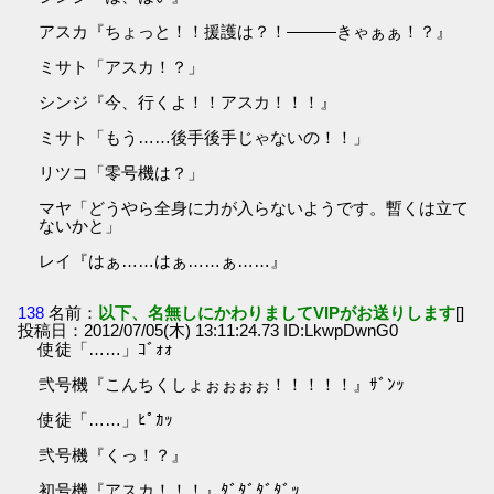
アスカ『ちょっと！！援護は？！―――きゃぁぁ！？』
ミサト「アスカ！？」
シンジ『今、行くよ！！アスカ！！！』
ミサト「もう……後手後手じゃないの！！」
リツコ「零号機は？」
マヤ「どうやら全身に力が入らないようです。暫くは立て
ないかと」
レイ『はぁ……はぁ……ぁ……』
138
名前：
以下、名無しにかわりましてVIPがお送りします
[]
投稿日：2012/07/05(木) 13:11:24.73 ID:LkwpDwnG0
使徒「……」ｺﾞｫｫ
弐号機『こんちくしょぉぉぉぉ！！！！！』ｻﾞﾝｯ
使徒「……」ﾋﾟｶｯ
弐号機『くっ！？』
初号機『アスカ！！！』ﾀﾞﾀﾞﾀﾞﾀﾞｯ