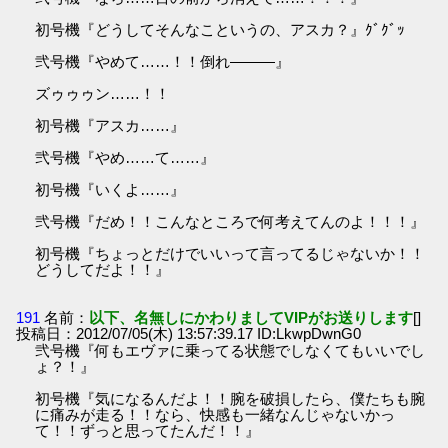
初号機『どうしてそんなこというの、アスカ？』ｸﾞｸﾞｯ
弐号機『やめて……！！倒れ―――』
ズゥゥゥン……！！
初号機『アスカ……』
弐号機『やめ……て……』
初号機『いくよ……』
弐号機『だめ！！こんなところで何考えてんのよ！！！』
初号機『ちょっとだけでいいって言ってるじゃないか！！
どうしてだよ！！』
191
名前：
以下、名無しにかわりましてVIPがお送りします
[]
投稿日：2012/07/05(木) 13:57:39.17 ID:LkwpDwnG0
弐号機『何もエヴァに乗ってる状態でしなくてもいいでし
ょ？！』
初号機『気になるんだよ！！腕を破損したら、僕たちも腕
に痛みが走る！！なら、快感も一緒なんじゃないかっ
て！！ずっと思ってたんだ！！』