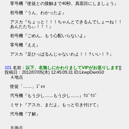
零号機『使徒との接触まで40秒。真面目にしましょう』
初号機『うん、わかったよ』
アスカ『ちょっと！！！ちゃんとできるんでしょーね！！
あんたたちぃ！！！』
初号機『ごめん。もう心配いらないよ』
零号機『ええ』
アスカ『足ひっぱるんじゃないわよ！！？いい！？』
101
名前：
以下、名無しにかわりましてVIPがお送りします
[]
投稿日：2012/07/05(木) 12:45:09.31 ID:LkwpDwnG0
Ａ地点
使徒「……」ｺﾞｫｫ
弐号機『もう少し……もう少し……』ｳｽﾞｳｽﾞ
ミサト『アスカ、まだよ。もっと引き付けて』
弐号機『了解』
Ｂ地点