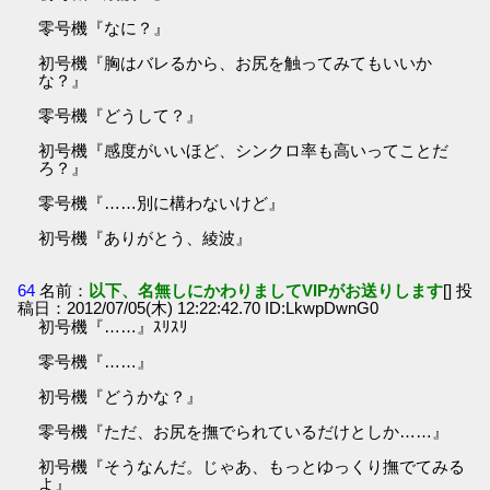
零号機『なに？』
初号機『胸はバレるから、お尻を触ってみてもいいか
な？』
零号機『どうして？』
初号機『感度がいいほど、シンクロ率も高いってことだ
ろ？』
零号機『……別に構わないけど』
初号機『ありがとう、綾波』
64
名前：
以下、名無しにかわりましてVIPがお送りします
[] 投
稿日：2012/07/05(木) 12:22:42.70 ID:LkwpDwnG0
初号機『……』ｽﾘｽﾘ
零号機『……』
初号機『どうかな？』
零号機『ただ、お尻を撫でられているだけとしか……』
初号機『そうなんだ。じゃあ、もっとゆっくり撫でてみる
よ』