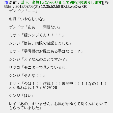
78
名前：
以下、名無しにかわりましてVIPがお送りします
[] 投
稿日：2012/07/05(木) 12:35:52.58 ID:LkwpDwnG0
ゲンドウ「……」
冬月「いやらしいな」
ゲンドウ「ああ……問題ない」
ミサト「碇シンジくん！！！！」
シンジ『使徒、肉眼で確認しました』
ミサト「零号機のお尻にある手はなに！？」
シンジ『え？なんのことですか？』
リツコ「モニターで見えているわ」
シンジ『そんな！！』
ミサト「今は！！！作戦！！！展開中！！！！なの！！！
わかるわよね！？」ﾊﾞﾝﾊﾞﾝ!!
シンジ『はい』
レイ『あの、すいません。お尻がかゆくて碇くんにかいて
もらっていました』