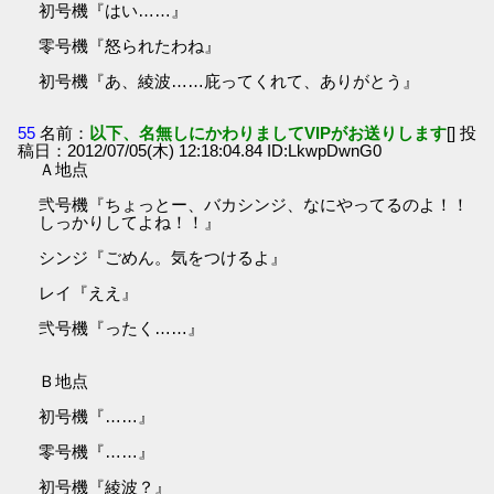
初号機『はい……』
零号機『怒られたわね』
初号機『あ、綾波……庇ってくれて、ありがとう』
55
名前：
以下、名無しにかわりましてVIPがお送りします
[] 投
稿日：2012/07/05(木) 12:18:04.84 ID:LkwpDwnG0
Ａ地点
弐号機『ちょっとー、バカシンジ、なにやってるのよ！！
しっかりしてよね！！』
シンジ『ごめん。気をつけるよ』
レイ『ええ』
弐号機『ったく……』
Ｂ地点
初号機『……』
零号機『……』
初号機『綾波？』