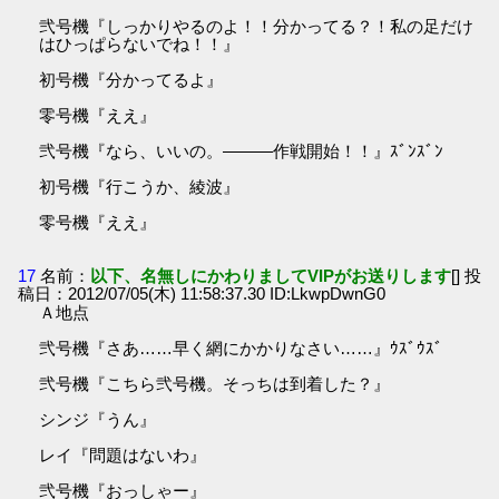
弐号機『しっかりやるのよ！！分かってる？！私の足だけ
はひっぱらないでね！！』
初号機『分かってるよ』
零号機『ええ』
弐号機『なら、いいの。―――作戦開始！！』ｽﾞﾝｽﾞﾝ
初号機『行こうか、綾波』
零号機『ええ』
17
名前：
以下、名無しにかわりましてVIPがお送りします
[] 投
稿日：2012/07/05(木) 11:58:37.30 ID:LkwpDwnG0
Ａ地点
弐号機『さあ……早く網にかかりなさい……』ｳｽﾞｳｽﾞ
弐号機『こちら弐号機。そっちは到着した？』
シンジ『うん』
レイ『問題はないわ』
弐号機『おっしゃー』