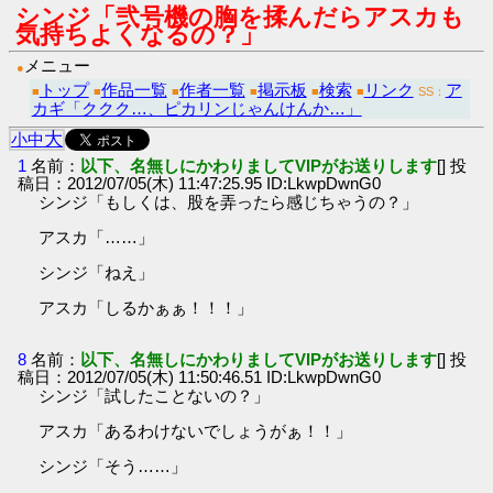
シンジ「弐号機の胸を揉んだらアスカも
気持ちよくなるの？」
メニュー
●
トップ
作品一覧
作者一覧
掲示板
検索
リンク
ア
■
■
■
■
■
■
SS：
カギ「ククク…、ピカリンじゃんけんか…」
大
小
中
1
名前：
以下、名無しにかわりましてVIPがお送りします
[] 投
稿日：2012/07/05(木) 11:47:25.95 ID:LkwpDwnG0
シンジ「もしくは、股を弄ったら感じちゃうの？」
アスカ「……」
シンジ「ねえ」
アスカ「しるかぁぁ！！！」
8
名前：
以下、名無しにかわりましてVIPがお送りします
[] 投
稿日：2012/07/05(木) 11:50:46.51 ID:LkwpDwnG0
シンジ「試したことないの？」
アスカ「あるわけないでしょうがぁ！！」
シンジ「そう……」