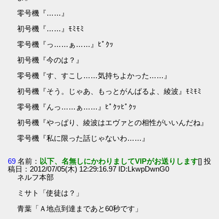
零号機『……』
初号機『……』ﾓﾐﾓﾐ
零号機『っ……ぁ……』ﾋﾟｸｯ
初号機『今のは？』
零号機『す、すこし……気持ちよかった……』
初号機『そう。じゃあ、もっとがんばるよ、綾波』ﾓﾐﾓﾐ
零号機『んっ……ぁ……』ﾋﾟｸｯﾋﾟｸｯ
初号機『やっぱり、綾波はエヴァとの相性がいいんだね』
零号機『私に限った話じゃないわ……』
69
名前：
以下、名無しにかわりましてVIPがお送りします
[] 投
稿日：2012/07/05(木) 12:29:16.97 ID:LkwpDwnG0
ネルフ本部
ミサト「使徒は？」
青葉「Ａ地点到達まであと60秒です」