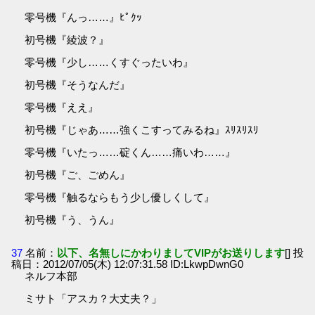
零号機『んっ……』ﾋﾟｸｯ
初号機『綾波？』
零号機『少し……くすぐったいわ』
初号機『そうなんだ』
零号機『ええ』
初号機『じゃあ……強くこすってみるね』ｽﾘｽﾘｽﾘ
零号機『いたっ……碇くん……痛いわ……』
初号機『ご、ごめん』
零号機『触るならもう少し優しくして』
初号機『う、うん』
37
名前：
以下、名無しにかわりましてVIPがお送りします
[] 投
稿日：2012/07/05(木) 12:07:31.58 ID:LkwpDwnG0
ネルフ本部
ミサト「アスカ？大丈夫？」