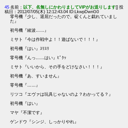
45
名前：
以下、名無しにかわりましてVIPがお送りします
[] 投
稿日：2012/07/05(木) 12:12:43.04 ID:LkwpDwnG0
零号機『少し、退屈だったので。碇くんと戯れていまし
た』
初号機『綾波……』
ミサト『今は作戦中よ！！遊ばないで！！！』
初号機『はい』ｽﾘｽﾘ
零号機『んっ……はい』ﾋﾟｸｯ
ミサト『いいから、その手をどけなさい！！！』
初号機『あ、すいません』
零号機『……』
リツコ『エヴァは玩具じゃないのよ？わかってる？』
初号機『はい』
マヤ『不潔です』
ゲンドウ『シンジ、しっかりやれ』