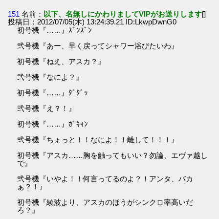
151
名前：
以下、名無しにかわりましてVIPがお送りします
[]
投稿日：2012/07/05(木) 13:24:39.21 ID:LkwpDwnG0
初号機『……』ｽﾞﾝｽﾞﾝ
弐号機『あー、早く戻ってシャワー浴びたいわ』
初号機『ねえ、アスカ？』
弐号機『なによ？』
初号機『……』ﾀﾞﾀﾞｯ
弐号機『え？！』
初号機『……』ｶﾞｷｨﾝ
弐号機『ちょっと！！なによ！！離して！！！』
初号機『アスカ……胸を触ってもいい？勿論、エヴァ越し
で』
弐号機『いやよ！！何言ってるのよ？！アンタ、バカ
ぁ？！』
初号機『綾波より、アスカのほうがシンクロ率高いだ
ろ？』