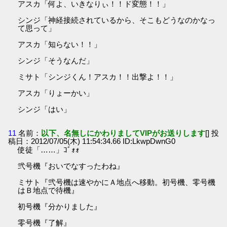
アスカ「何よ、いきなりぃ！！ド変態！！」
シンジ「神経接続されているから、そこもどうなのかなっ
て思って」
アスカ「知らない！！」
シンジ「そうなんだ」
ミサト「シンジくん！アスカ！！出撃よ！！」
アスカ「りょーかい」
シンジ「はい」
11
名前：
以下、名無しにかわりましてVIPがお送りします
[] 投
稿日：2012/07/05(木) 11:54:34.66 ID:LkwpDwnG0
使徒「……」ｺﾞｫｫ
弐号機『おいでなすったわね』
ミサト『弐号機は速やかにＡ地点へ移動。初号機、零号機
はＢ地点で待機』
初号機『分かりました』
零号機『了解』