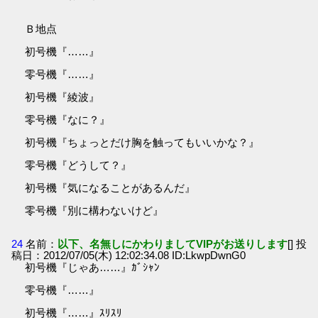
Ｂ地点
初号機『……』
零号機『……』
初号機『綾波』
零号機『なに？』
初号機『ちょっとだけ胸を触ってもいいかな？』
零号機『どうして？』
初号機『気になることがあるんだ』
零号機『別に構わないけど』
24
名前：
以下、名無しにかわりましてVIPがお送りします
[] 投
稿日：2012/07/05(木) 12:02:34.08 ID:LkwpDwnG0
初号機『じゃあ……』ｶﾞｼｬﾝ
零号機『……』
初号機『……』ｽﾘｽﾘ