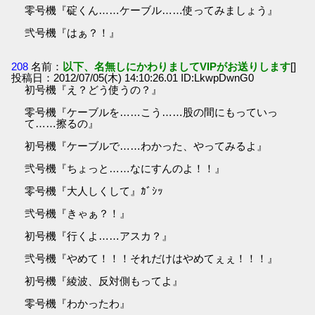
零号機『碇くん……ケーブル……使ってみましょう』
弐号機『はぁ？！』
208
名前：
以下、名無しにかわりましてVIPがお送りします
[]
投稿日：2012/07/05(木) 14:10:26.01 ID:LkwpDwnG0
初号機『え？どう使うの？』
零号機『ケーブルを……こう……股の間にもっていっ
て……擦るの』
初号機『ケーブルで……わかった、やってみるよ』
弐号機『ちょっと……なにすんのよ！！』
零号機『大人しくして』ｶﾞｼｯ
弐号機『きゃぁ？！』
初号機『行くよ……アスカ？』
弐号機『やめて！！！それだけはやめてぇぇ！！！』
初号機『綾波、反対側もってよ』
零号機『わかったわ』