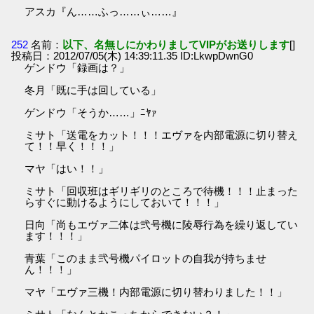
アスカ『ん……ふっ……ぃ……』
252
名前：
以下、名無しにかわりましてVIPがお送りします
[]
投稿日：2012/07/05(木) 14:39:11.35 ID:LkwpDwnG0
ゲンドウ「録画は？」
冬月「既に手は回している」
ゲンドウ「そうか……」ﾆﾔｧ
ミサト「送電をカット！！！エヴァを内部電源に切り替え
て！！早く！！！」
マヤ「はい！！」
ミサト「回収班はギリギリのところで待機！！！止まった
らすぐに動けるようにしておいて！！！」
日向「尚もエヴァ二体は弐号機に陵辱行為を繰り返してい
ます！！！」
青葉「このまま弐号機パイロットの自我が持ちませ
ん！！！」
マヤ「エヴァ三機！内部電源に切り替わりました！！」