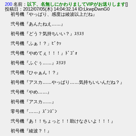
200
名前：
以下、名無しにかわりましてVIPがお送りします
[]
投稿日：2012/07/05(木) 14:04:32.14 ID:LkwpDwnG0
初号機『やっぱり、感度は綾波以上だね』
弐号機『あんたねえ……』
初号機『どう？気持ちいい？』ｽﾘｽﾘ
弐号機『ふぁ！？」ﾋﾞｸｯ
弐号機『やめてぇ！！！』ﾄﾞｺﾞｫ
初号機『ふぐぅ……』ｽﾘｽﾘ
弐号機『ひゃぁん！？』
初号機『アスカ……やっぱり……気持ちいいんだね？』
弐号機『やめ……』
初号機『アスカ……』
零号機『……』ｽﾞﾝｽﾞﾝ
弐号機『あ！！ちょっと！！助けなさいよ！！！』
初号機『綾波？！』