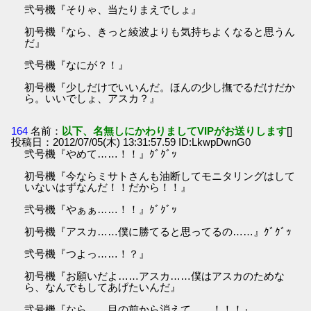
弐号機『そりゃ、当たりまえでしょ』
初号機『なら、きっと綾波よりも気持ちよくなると思うん
だ』
弐号機『なにが？！』
初号機『少しだけでいいんだ。ほんの少し撫でるだけだか
ら。いいでしょ、アスカ？』
164
名前：
以下、名無しにかわりましてVIPがお送りします
[]
投稿日：2012/07/05(木) 13:31:57.59 ID:LkwpDwnG0
弐号機『やめて……！！』ｸﾞｸﾞｯ
初号機『今ならミサトさんも油断してモニタリングはして
いないはずなんだ！！だから！！』
弐号機『やぁぁ……！！』ｸﾞｸﾞｯ
初号機『アスカ……僕に勝てると思ってるの……』ｸﾞｸﾞｯ
弐号機『つよっ……！？』
初号機『お願いだよ……アスカ……僕はアスカのためな
ら、なんでもしてあげたいんだ』
弐号機『なら……目の前から消えて……！！！』