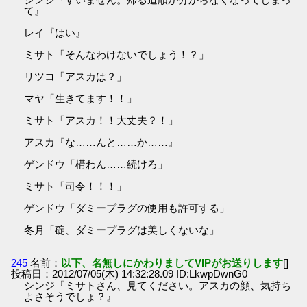
て』
レイ『はい』
ミサト「そんなわけないでしょう！？」
リツコ「アスカは？」
マヤ「生きてます！！」
ミサト「アスカ！！大丈夫？！」
アスカ『な……んと……か……』
ゲンドウ「構わん……続けろ」
ミサト「司令！！！」
ゲンドウ「ダミープラグの使用も許可する」
冬月「碇、ダミープラグは美しくないな」
245
名前：
以下、名無しにかわりましてVIPがお送りします
[]
投稿日：2012/07/05(木) 14:32:28.09 ID:LkwpDwnG0
シンジ『ミサトさん、見てください。アスカの顔、気持ち
よさそうでしょ？』