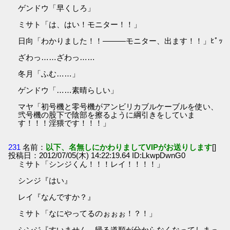
ゲンドウ「早くしろ」
ミサト「は、はい！モニター！！」
日向「わかりました！！―――モニター、出ます！！」ﾋﾟｯ
ざわっ……ざわっ……
冬月「ふむ……」
ゲンドウ「……素晴らしい」
マヤ「初号機と零号機がアンビリカブルケーブルを使い、
弐号機の股下で陰部を擦るように綱引きをしていま
す！！！淫猥です！！！」
231
名前：
以下、名無しにかわりましてVIPがお送りします
[]
投稿日：2012/07/05(木) 14:22:19.64 ID:LkwpDwnG0
ミサト「シンジくん！！！レイ！！！！」
シンジ『はい』
レイ『なんですか？』
ミサト「なにやってるのぉぉぉ！？！」
シンジ『すいません。帰る道順が分からなくなってしまっ