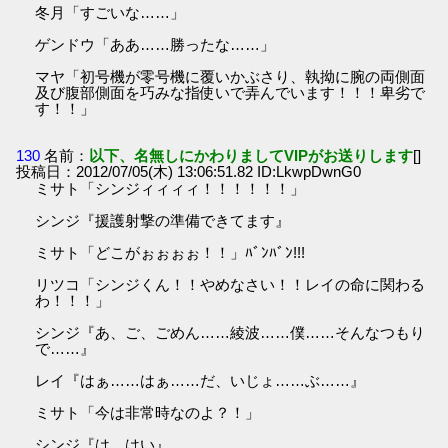
冬月「すごいな……」
ゲンドウ「ああ……勝ったな……」
マヤ「初号機が零号機に覆いかぶさり、執拗に腕の両側面
及び腹部側面を巧みな指使いで弄んでいます！！！卑劣で
す！！」
130
名前：
以下、名無しにかわりましてVIPがお送りします
[]
投稿日：2012/07/05(木) 13:06:51.82 ID:LkwpDwnG0
ミサト「シンジィィィィ！！！！！！」
シンジ『援護射撃の準備できてます』
ミサト「どこがぉぉぉぉ！！」ﾊﾞﾝﾊﾞﾝ!!!
リツコ「シンジくん！！やめなさい！！レイの命に関わる
わ！！！」
シンジ『あ、ご、ごめん……綾波……僕……そんなつもり
で……』
レイ『はぁ……はぁ……だ、いじょ……ぶ……』
ミサト「今は非常時なのよ？！」
シンジ『は、はい』