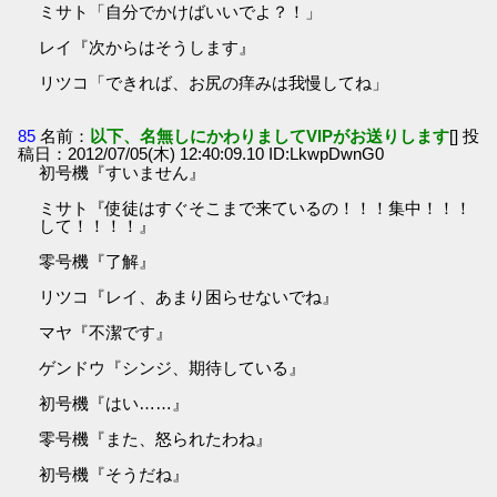
ミサト「自分でかけばいいでよ？！」
レイ『次からはそうします』
リツコ「できれば、お尻の痒みは我慢してね」
85
名前：
以下、名無しにかわりましてVIPがお送りします
[] 投
稿日：2012/07/05(木) 12:40:09.10 ID:LkwpDwnG0
初号機『すいません』
ミサト『使徒はすぐそこまで来ているの！！！集中！！！
して！！！！』
零号機『了解』
リツコ『レイ、あまり困らせないでね』
マヤ『不潔です』
ゲンドウ『シンジ、期待している』
初号機『はい……』
零号機『また、怒られたわね』
初号機『そうだね』