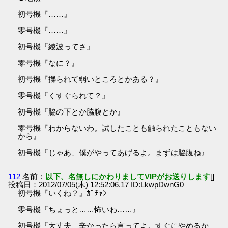
初号機『……』
零号機『……』
初号機『綾波ってさ』
零号機『なに？』
初号機『擽られて弱いところとかある？』
零号機『くすぐられて？』
初号機『脇の下とか脇腹とか』
零号機『わからないわ。試したことも触られたこともない
から』
初号機『じゃあ、僕がやってあげるよ。まずは脇腹ね』
112
名前：
以下、名無しにかわりましてVIPがお送りします
[]
投稿日：2012/07/05(木) 12:52:06.17 ID:LkwpDwnG0
初号機『いくね？』ｶﾞﾁｬﾝ
零号機『ちょっと……怖いわ……』
初号機『大丈夫、辛かったら言ってよ。すぐにやめるか