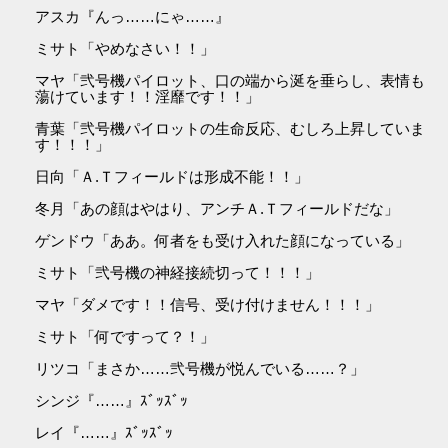
アスカ『んっ……にゃ……』
ミサト「やめなさい！！」
マヤ「弐号機パイロット、口の端から涎を垂らし、表情も
蕩けています！！淫靡です！！」
青葉「弐号機パイロットの生命反応、むしろ上昇していま
す！！！」
日向「Ａ.Ｔフィールドは形成不能！！」
冬月「あの顔はやはり、アンチＡ.Ｔフィールドだな」
ゲンドウ「ああ。何者をも受け入れた顔になっている」
ミサト「弐号機の神経接続切って！！！」
マヤ「ダメです！！信号、受け付けません！！！」
ミサト「何ですって？！」
リツコ「まさか……弐号機が悦んでいる……？」
シンジ『……』ｽﾞｯｽﾞｯ
レイ『……』ｽﾞｯｽﾞｯ