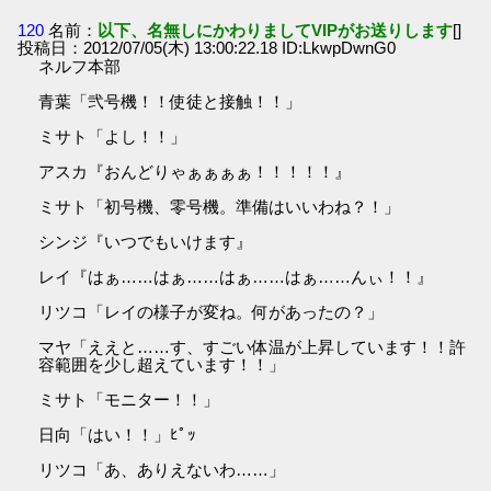
120
名前：
以下、名無しにかわりましてVIPがお送りします
[]
投稿日：2012/07/05(木) 13:00:22.18 ID:LkwpDwnG0
ネルフ本部
青葉「弐号機！！使徒と接触！！」
ミサト「よし！！」
アスカ『おんどりゃぁぁぁぁ！！！！！』
ミサト「初号機、零号機。準備はいいわね？！」
シンジ『いつでもいけます』
レイ『はぁ……はぁ……はぁ……はぁ……んぃ！！』
リツコ「レイの様子が変ね。何があったの？」
マヤ「ええと……す、すごい体温が上昇しています！！許
容範囲を少し超えています！！」
ミサト「モニター！！」
日向「はい！！」ﾋﾟｯ
リツコ「あ、ありえないわ……」