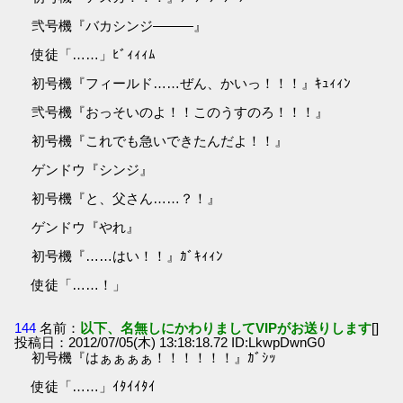
弐号機『バカシンジ―――』
使徒「……」ﾋﾞｨｨｨﾑ
初号機『フィールド……ぜん、かいっ！！！』ｷｭｨｨﾝ
弐号機『おっそいのよ！！このうすのろ！！！』
初号機『これでも急いできたんだよ！！』
ゲンドウ『シンジ』
初号機『と、父さん……？！』
ゲンドウ『やれ』
初号機『……はい！！』ｶﾞｷｨｨﾝ
使徒「……！」
144
名前：
以下、名無しにかわりましてVIPがお送りします
[]
投稿日：2012/07/05(木) 13:18:18.72 ID:LkwpDwnG0
初号機『はぁぁぁぁ！！！！！！』ｶﾞｼｯ
使徒「……」ｲﾀｲｲﾀｲ