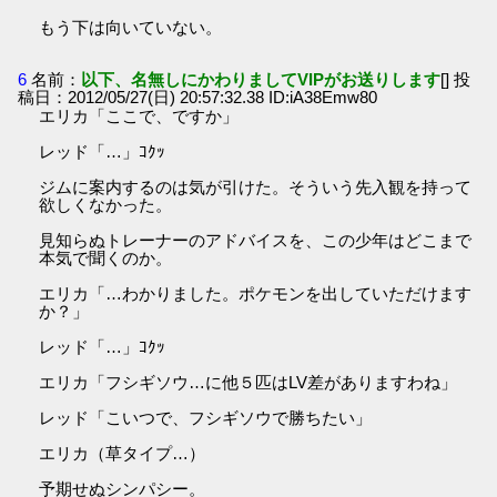
もう下は向いていない。
6
名前：
以下、名無しにかわりましてVIPがお送りします
[] 投
稿日：2012/05/27(日) 20:57:32.38 ID:iA38Emw80
エリカ「ここで、ですか」
レッド「…」ｺｸｯ
ジムに案内するのは気が引けた。そういう先入観を持って
欲しくなかった。
見知らぬトレーナーのアドバイスを、この少年はどこまで
本気で聞くのか。
エリカ「…わかりました。ポケモンを出していただけます
か？」
レッド「…」ｺｸｯ
エリカ「フシギソウ…に他５匹はLV差がありますわね」
レッド「こいつで、フシギソウで勝ちたい」
エリカ（草タイプ…）
予期せぬシンパシー。