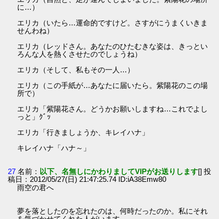
に…）
エリカ（いたら…運命的ですけど。さすがにうまくいきま
せんわね）
エリカ（レッドさん。あなたのひたむきな姿は、きっとい
ろんな人を熱くさせたのでしょうね）
エリカ（そして、私もその一人…）
エリカ（この手紙が…あなたに届いたら。紫陽花のこの場
所で）
エリカ「紫陽花さん。どうかお願いしますね…これでよし
っと」ｸﾞｯ
エリカ「行きましょうか、キレイハナ」
キレイハナ「ハナ～」
27
名前：
以下、名無しにかわりましてVIPがお送りします
[] 投
稿日：2012/05/27(日) 21:47:25.74 ID:iA38Emw80
雨空の君へ
夢を落としたのを忘れたのは、何時だったのか。私にそれ
を気づかせてくれた人がいます。