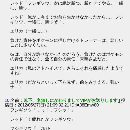
レッド「フシギソウ、次は絶対勝つ、勝たせてやる。一緒
に、勝つ」
レッド「俺が…今までお前を生かせなかったから…、フシ
ギソウ、一緒に、勝つぞ！」
エリカ（一緒に…）
負けた責任をポケモンに押し付けるトレーナーは、悲しい
ことに少なくない。
彼は、自分が許せなかったのだろう。負けたのはポケモン
の責任ではなく、全て自分の責任。未熟さ故だと。
エリカ（私のアドバイスで、さらにそれを痛感したようで
すね）
エリカ（だからといって下を見ず、前をみすえる。強い
子…）
10
名前：
以下、名無しにかわりましてVIPがお送りします
[] 投
稿日：2012/05/27(日) 21:09:02.21 ID:iA38Emw80
フシギソウ「…っ！…フシッ！」
レッド「！疲れたかフシギソウ」
フシギソウ「」ﾌﾙﾌﾙ