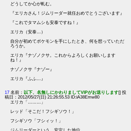
どうしてか心が軋む。
『エリカさん！ジムリーダー就任おめでとうございます』
『これでタマムシも安泰ですね！』
エリカ（安泰…）
自分が初めてポケモンを手にしたとき、何を想っていただ
ろうか。
エリカ『ナゾノクサ。これからよろしくお願いします
ね！』
ナゾノクサ『ナゾー』
エリカ『ふふ…』
17
名前：
以下、名無しにかわりましてVIPがお送りします
[] 投
稿日：2012/05/27(日) 21:26:55.53 ID:iA38Emw80
エリカ「………」
レッド「そこだ！フシギソウ！」
フシギソウ「フシィッ！」
ジムリーダーという、安定した地位。