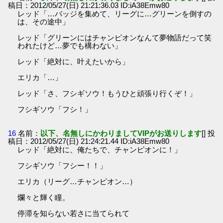
稿日：2012/05/27(日) 21:21:36.03 ID:iA38Emw80
レッド「…バッジを集めて、リーグに…グリーンを倒すの
は、その途中」
レッド「グリーンにはチャンピオンなんて夢物語だって笑
われたけど…夢でも構わない」
レッド「絶対に、叶えたいから」
エリカ「…」
レッド「さ、フシギソウ！もうひと頑張り行くぞ！」
フシギソウ「フシ！」
16
名前：
以下、名無しにかわりましてVIPがお送りします
[] 投
稿日：2012/05/27(日) 21:24:21.44 ID:iA38Emw80
レッド「絶対に、俺たちで、チャンピオンに！」
フシギソウ「フシー！！」
エリカ（リーグ…チャンピオン…）
爛々と輝く瞳。
停滞を知らない若さに当てられて