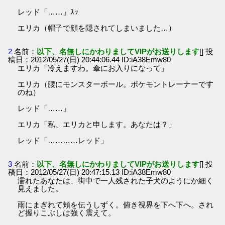
レッド「……」ｽｯ
エリカ（帽子で顔を隠されてしまいました…）
2
名前：
以下、名無しにかわりましてVIPがお送りします
[] 投
稿日：2012/05/27(日) 20:44:06.44 ID:iA38Emw80
エリカ「冷えますわ。傘にお入りになって」
エリカ（腰にモンスターボール。ポケモントレーナーです
のね）
レッド「……」
エリカ「私、エリカと申します。あなたは？」
レッド「…………レッド」
3
名前：
以下、名無しにかわりましてVIPがお送りします
[] 投
稿日：2012/05/27(日) 20:47:15.13 ID:iA38Emw80
濡れたあなたは、街中で一人残された子犬のようにか細く
見えました。
雨にまぎれて頬を伝うしずく。俯き視界を下へ下へ。され
ど握りこぶしは強く震えて。