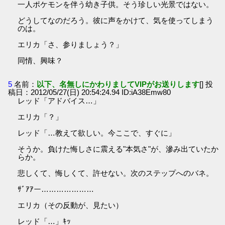
一人ポケモンを伴う幼き子供。そう珍しい光景ではない。
どうしてなのだろう。彼に声をかけて、気を使ってしまう
のは。
エリカ「さ、参りましょう？」
同情、興味？
5
名前：
以下、名無しにかわりましてVIPがお送りします
[] 投
稿日：2012/05/27(日) 20:54:24.94 ID:iA38Emw80
レッド「アドバイス…」
エリカ「？」
レッド「…教えて欲しい。今ここで、すぐに」
そうか。負けた悔しさに震える"本気さ"が、滲み出ていたか
らか。
悲しくて、悔しくて、許せない。次のステップへのバネ。
ｻﾞｱｱー…………………
エリカ（その反動が、見たい）
レッド「…」ｷｯ