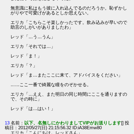
無意識に私はもう彼に入れ込んでるのだろうか。恥ずかし
がりやで可愛げがあるとしか思えない。
エリカ「こちらこそ楽しかったです。飲み込みが早いので
助言のしがいがありましたわ」
レッド「…う…うん」
エリカ「それでは…」
レッド「ま！」
エリカ「？」
レッド「ま…またここに来て、アドバイスをください」
……ここ一番で綺麗な瞳をのぞかせる。
エリカ「…ええ、また明日の同じ時間にここを通りますの
で、その時に」
レッド「は…はい！」
13
名前：
以下、名無しにかわりましてVIPがお送りします
[] 投
稿日：2012/05/27(日) 21:15:56.32 ID:iA38Emw80
エリカ「こんにちは。レッドさん」