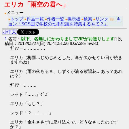
エリカ「雨空の君へ」
メニュー
●
トップ
作品一覧
作者一覧
掲示板
検索
リンク
キ
■
■
■
■
■
■
SS：
ョン「SOS団で学校の七不思議を特集するやて？」
大
小
中
1
名前：
以下、名無しにかわりましてVIPがお送りします
[] 投
稿日：2012/05/27(日) 20:41:51.96 ID:iA38Emw80
ｻﾞｱｱー……………
エリカ（梅雨…じめじめとした、傘が欠かせない日が続き
ますわね）
エリカ（雨の落ちる音、しずくが滴る紫陽花…あら？あれ
は？）
ｻﾞｱｱー………
レッド「……」ｸﾞｽﾞ
エリカ「もし？」
レッド「？…！……」
エリカ「傘もささずに座り込んで、どうなさったのです
か？」