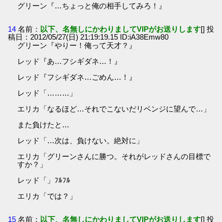
グリーン『…ちょっと俺の相手してみろ！』
14
名前：
以下、名無しにかわりましてVIPがお送りします
[] 投
稿日：2012/05/27(日) 21:19:19.15 ID:iA38Emw80
グリーン『やりー！俺って天才？』
レッド『あ…フシギダネ…！』
レッド『フシギダネ…ごめん…！』
レッド「………」
エリカ「なるほど…それでこないだリベンジに望んで…」
また負けたと…
レッド「…次は、負けない。絶対に」
エリカ「グリーンさんに勝つ。それがレッドさんの目標で
すか？」
レッド「」ﾌﾙﾌﾙ
エリカ「では？」
15
名前：
以下、名無しにかわりましてVIPがお送りします
[] 投