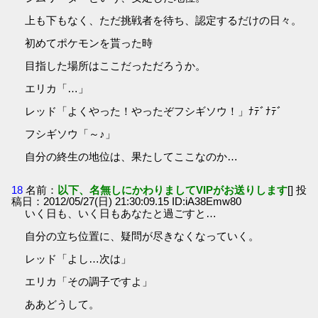
上も下もなく、ただ挑戦者を待ち、認定するだけの日々。
初めてポケモンを貰った時
目指した場所はここだっただろうか。
エリカ「…」
レッド「よくやった！やったぞフシギソウ！」ﾅﾃﾞﾅﾃﾞ
フシギソウ「～♪」
自分の終生の地位は、果たしてここなのか…
18
名前：
以下、名無しにかわりましてVIPがお送りします
[] 投
稿日：2012/05/27(日) 21:30:09.15 ID:iA38Emw80
いく日も、いく日もあなたと過ごすと…
自分の立ち位置に、疑問が尽きなくなっていく。
レッド「よし…次は」
エリカ「その調子ですよ」
ああどうして。