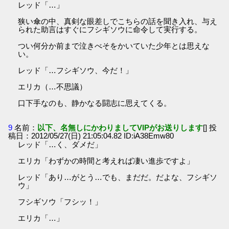
レッド「…」
狭い傘の中、真剣な眼差しでこちらの話を聞き入れ、与え
られた助言はすぐにフシギソウに命令して実行する。
つい何分か前まで泣きべそをかいていた少年とは思えな
い。
レッド「…フシギソウ、今だ！」
エリカ（…不思議）
口下手なのも、静かなる闘志に思えてくる。
9
名前：
以下、名無しにかわりましてVIPがお送りします
[] 投
稿日：2012/05/27(日) 21:05:04.82 ID:iA38Emw80
レッド「…く、ダメだ」
エリカ「わずかの時間と考えれば凄い進歩ですよ」
レッド「あり…がとう…でも、まだだ。だよな、フシギソ
ウ」
フシギソウ「フシッ！」
エリカ「…」