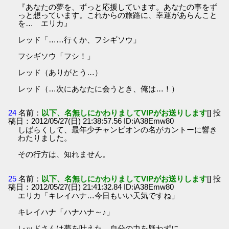
『あなたの夢を、ずっと応援しています。あなたの事をず
っと想っています。これからの旅路に、幸運があらんこと
を… エリカ』
レッド「……行くか、フシギソウ」
フシギソウ「フシ！」
レッド（ありがとう…）
レッド（…次にあなたに会うとき、俺は…！）
24
名前：
以下、名無しにかわりましてVIPがお送りします
[] 投
稿日：2012/05/27(日) 21:38:57.56 ID:iA38Emw80
しばらくして、最年少チャンピオンの名がカントーに響き
わたりました。
その行方は、知れません。
25
名前：
以下、名無しにかわりましてVIPがお送りします
[] 投
稿日：2012/05/27(日) 21:41:32.84 ID:iA38Emw80
エリカ「キレイハナ…今日もいい天気ですね」
キレイハナ「ハナハナ～♪」
レッドさんは夢を叶えた。自分の力を疑わずに。