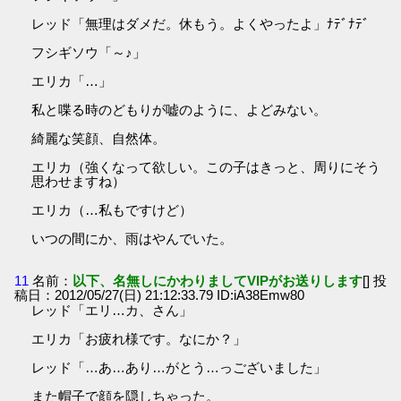
レッド「無理はダメだ。休もう。よくやったよ」ﾅﾃﾞﾅﾃﾞ
フシギソウ「～♪」
エリカ「…」
私と喋る時のどもりが嘘のように、よどみない。
綺麗な笑顔、自然体。
エリカ（強くなって欲しい。この子はきっと、周りにそう
思わせますね）
エリカ（…私もですけど）
いつの間にか、雨はやんでいた。
11
名前：
以下、名無しにかわりましてVIPがお送りします
[] 投
稿日：2012/05/27(日) 21:12:33.79 ID:iA38Emw80
レッド「エリ…カ、さん」
エリカ「お疲れ様です。なにか？」
レッド「…あ…あり…がとう…っございました」
また帽子で顔を隠しちゃった。