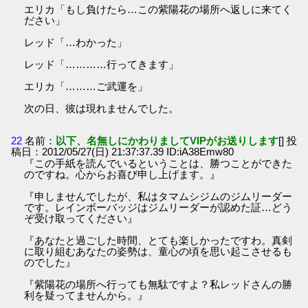
エリカ「もし負けたら…この紫陽花の場所へ返しに来てく
ださい」
レッド「…わかった」
レッド「…………行ってきます」
エリカ「………ご武運を」
次の日、彼は現れませんでした。
22
名前：
以下、名無しにかわりましてVIPがお送りします
[] 投
稿日：2012/05/27(日) 21:37:37.39 ID:iA38Emw80
『この手紙を読んでいるということは、勝つことができた
のですね。心からお喜び申し上げます。』
『申しませんでしたが、私はタマムシジムのジムリーダー
です。レインボーバッジはジムリーダーが認めた証…どう
ぞ受け取ってください』
『あなたと過ごした時間、とても楽しかったですわ。真剣
に取り組むあなたの姿勢は、童心の頃を思い起こさせるも
のでした』
『紫陽花の場所へ行っても無駄ですよ？私レッドさんの勝
利を疑ってませんから。』