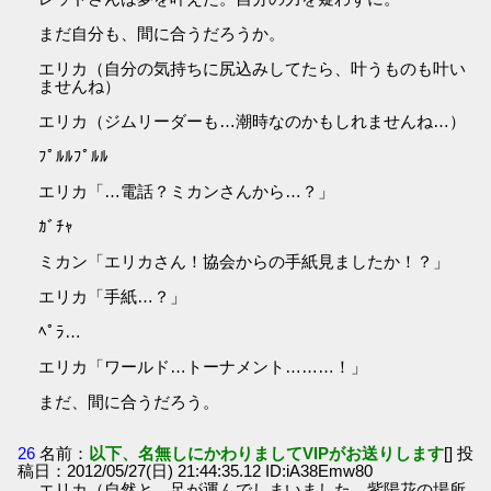
まだ自分も、間に合うだろうか。
エリカ（自分の気持ちに尻込みしてたら、叶うものも叶い
ませんね）
エリカ（ジムリーダーも…潮時なのかもしれませんね…）
ﾌﾟﾙﾙﾌﾟﾙﾙ
エリカ「…電話？ミカンさんから…？」
ｶﾞﾁｬ
ミカン「エリカさん！協会からの手紙見ましたか！？」
エリカ「手紙…？」
ﾍﾟﾗ…
エリカ「ワールド…トーナメント………！」
まだ、間に合うだろう。
26
名前：
以下、名無しにかわりましてVIPがお送りします
[] 投
稿日：2012/05/27(日) 21:44:35.12 ID:iA38Emw80
エリカ（自然と、足が運んでしまいました。紫陽花の場所