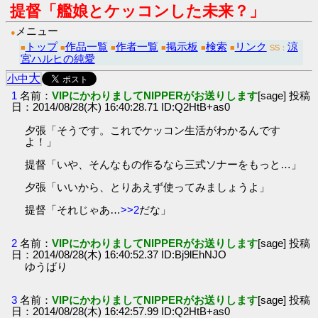
提督「艦娘とケッコンした未来？」
メニュー
●
トップ
作品一覧
作者一覧
掲示板
検索
リンク
涼
■
■
■
■
■
■
SS：
宮ハルヒの純愛
大
小
中
1
名前：
VIPにかわりましてNIPPERがお送りします
[sage] 投稿
日：2014/08/28(木) 16:40:28.71 ID:Q2HtB+as0
夕張「そうです。これでケッコン生活がわかるんです
よ！」
提督「いや、そんなもの作るなら三式ソナーをもっと…」
夕張「いいから、とりあえず使ってみましょうよ」
提督「それじゃあ…
>>2
だな」
2
名前：
VIPにかわりましてNIPPERがお送りします
[sage] 投稿
日：2014/08/28(木) 16:40:52.37 ID:Bj9lEhNJO
ゆうばり
3
名前：
VIPにかわりましてNIPPERがお送りします
[sage] 投稿
日：2014/08/28(木) 16:42:57.99 ID:Q2HtB+as0