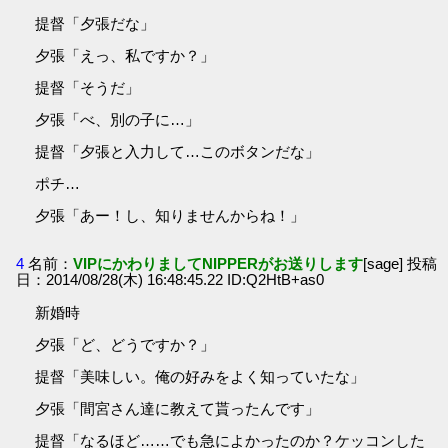
提督「夕張だな」
夕張「えっ、私ですか？」
提督「そうだ」
夕張「べ、別の子に…」
提督「夕張と入力して…このボタンだな」
ポチ…
夕張「あー！し、知りませんからね！」
4
名前：
VIPにかわりましてNIPPERがお送りします
[sage] 投稿
日：2014/08/28(木) 16:48:45.22 ID:Q2HtB+as0
新婚時
夕張「ど、どうですか？」
提督「美味しい。俺の好みをよく知っていたな」
夕張「間宮さん達に教えて貰ったんです」
提督「なるほど……でも急によかったのか？ケッコンした