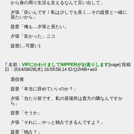
から身の周り生活も支えるなんて言い出して」
夕張「良いんです！私は少しでも長く…その提督と一緒に
居たいから」
提督「俺も…夕張と居たい」
夕張「良かった」ニコ
提督(…可愛い)
7
名前：
VIPにかわりましてNIPPERがお送りします
[sage] 投稿
日：2014/08/28(木) 16:59:58.14 ID:Q2HtB+as0
退役後
提督「本当に辞めていいのか？」
夕張「当たり前です。私の居場所は貴方の隣なんですか
ら」
提督「そうか」
夕張「それに…やっと独占できるんですよ？」
提督「独占？」