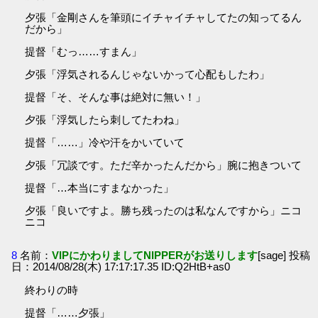
夕張「金剛さんを筆頭にイチャイチャしてたの知ってるん
だから」
提督「むっ……すまん」
夕張「浮気されるんじゃないかって心配もしたわ」
提督「そ、そんな事は絶対に無い！」
夕張「浮気したら刺してたわね」
提督「……」冷や汗をかいていて
夕張「冗談です。ただ辛かったんだから」腕に抱きついて
提督「…本当にすまなかった」
夕張「良いですよ。勝ち残ったのは私なんですから」ニコ
ニコ
8
名前：
VIPにかわりましてNIPPERがお送りします
[sage] 投稿
日：2014/08/28(木) 17:17:17.35 ID:Q2HtB+as0
終わりの時
提督「……夕張」