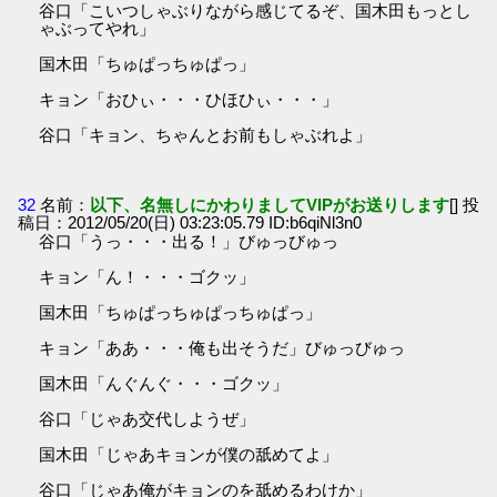
谷口「こいつしゃぶりながら感じてるぞ、国木田もっとし
ゃぶってやれ」
国木田「ちゅぱっちゅぱっ」
キョン「おひぃ・・・ひほひぃ・・・」
谷口「キョン、ちゃんとお前もしゃぶれよ」
32
名前：
以下、名無しにかわりましてVIPがお送りします
[] 投
稿日：2012/05/20(日) 03:23:05.79 ID:b6qiNl3n0
谷口「うっ・・・出る！」びゅっびゅっ
キョン「ん！・・・ゴクッ」
国木田「ちゅぱっちゅぱっちゅぱっ」
キョン「ああ・・・俺も出そうだ」びゅっびゅっ
国木田「んぐんぐ・・・ゴクッ」
谷口「じゃあ交代しようぜ」
国木田「じゃあキョンが僕の舐めてよ」
谷口「じゃあ俺がキョンのを舐めるわけか」