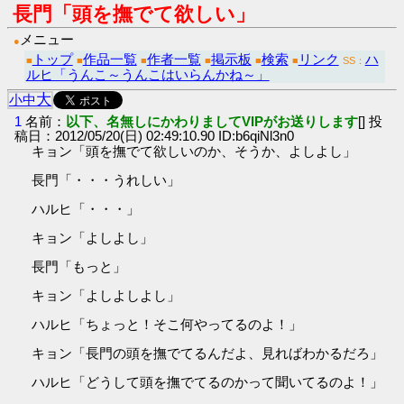
長門「頭を撫でて欲しい」
メニュー
●
トップ
作品一覧
作者一覧
掲示板
検索
リンク
ハ
■
■
■
■
■
■
SS：
ルヒ「うんこ～うんこはいらんかね～」
大
小
中
1
名前：
以下、名無しにかわりましてVIPがお送りします
[] 投
稿日：2012/05/20(日) 02:49:10.90 ID:b6qiNl3n0
キョン「頭を撫でて欲しいのか、そうか、よしよし」
長門「・・・うれしい」
ハルヒ「・・・」
キョン「よしよし」
長門「もっと」
キョン「よしよしよし」
ハルヒ「ちょっと！そこ何やってるのよ！」
キョン「長門の頭を撫でてるんだよ、見ればわかるだろ」
ハルヒ「どうして頭を撫でてるのかって聞いてるのよ！」