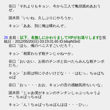
谷口「それよりもキョン、今から三人で亀頭舐めあおう
ぜ」
国木田「いいね、久しぶりにやろうか」
キョン「ああ、別に俺は構わんぞ」
26
名前：
以下、名無しにかわりましてVIPがお送りします
[] 投
稿日：2012/05/20(日) 03:19:31.65 ID:b6qiNl3n0
谷口「ほら、俺のペニスすごいだろ？」
キョン「相変わらず粗チンじゃねーか」
谷口「おいおい、お前のチンポと比べたらみんな粗チンポ
だろ」
キョン「お前は特に小さいけどな・・・はむっ」ちゅぱち
ゅぱ
谷口「おっ・・・おお、キョンの舌の感触気持ちいいな」
国木田「じゃあ僕がキョンのチンチンしゃぶっちゃうよ
ー」ちゅぱっちゅぱ
キョン「ん！ちゅぱっちゅぱんはほ・・・ひぃ」