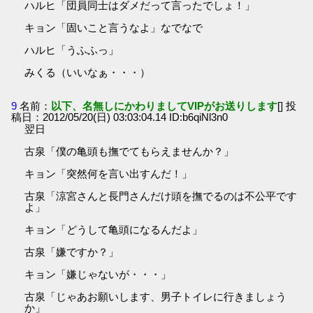
ハルヒ「団員同士はダメだって言ったでしょ！」
キョン「固いこと言うなよ」なでなで
ハルヒ「うふふっ」
みくる（いいなぁ・・・）
9
名前：
以下、名無しにかわりましてVIPがお送りします
[] 投
稿日：2012/05/20(日) 03:03:04.14 ID:b6qiNl3n0
翌日
古泉「僕の亀頭も撫でてもらえませんか？」
キョン「突然何を言い出すんだ！」
古泉「涼宮さんと長門さんだけ頭を撫でるのは不公平です
よ」
キョン「どうして亀頭になるんだよ」
古泉「嫌ですか？」
キョン「嫌じゃないが・・・」
古泉「じゃあお願いします、男子トイレに行きましょう
か」