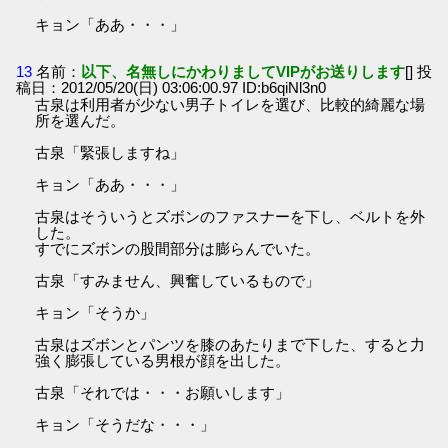
キョン「ああ・・・」
13
名前：
以下、名無しにかわりましてVIPがお送りします
[] 投
稿日：2012/05/20(日) 03:06:00.97 ID:b6qiNl3n0
古泉は利用者が少ない男子トイレを選び、比較的綺麗な場
所を選んだ。
古泉「緊張しますね」
キョン「ああ・・・」
古泉はそういうとズボンのファスナーを下し、ベルトを外
した。
すでにズボンの股間部分は膨らんでいた。
古泉「すみません、興奮しているもので」
キョン「そうか」
古泉はズボンとパンツを膝のあたりまで下した、すると力
強く膨張している男根が顔を出した。
古泉「それでは・・・お願いします」
キョン「そうだな・・・」