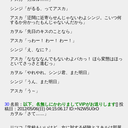
シンジ「がるる、ってアスカ」
アスカ「迂闊に近寄らせんじゃないわよシンジ。こいつ何
するか分かったもんじゃないんだから」
カヲル「先日のキスのことなら」
アスカ「っわー！ わー！ わー！」
シンジ「え、なに？」
アスカ「ななななんでもないわよバカっ！ ほら変態はほっ
といてさっさと進むっ」
カヲル「やれやれ。シンジ君、また明日」
シンジ「うん、また明日」
アスカ「う～」
30
名前：
以下、名無しにかわりましてVIPがお送りします
[] 投
稿日：2012/05/06(日) 04:15:06.17 ID:+N2W5U0rO
カヲル「さて……」
リツコ『学校もいいけど、女に対する経験とスキルは部屋