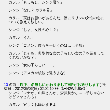
カヲル「もしもし、シンジ君？」
シンジ『なに？ カヲル君』
カヲル「実はお願いがあるんだ。僕にリリンの女性の心に
ついて教えて欲しい」
シンジ『じょ、女性の心！？』
カヲル「うん」
シンジ『ゴメン。僕もそーいうのは……全然』
カヲル「じゃあ、典型的な女の子らしい女の子を紹介して
くれないかな？」
シンジ『女の子らしい……』
シンジ（アスカや綾波は違うよな）
10
名前：
以下、名無しにかわりましてVIPがお送りします
[] 投
稿日：2012/05/06(日) 02:02:10.99 ID:+N2W5U0rO
シンジ『マナか、山岸さんか、委員長かな……子じゃない
けどマヤさんも』
カヲル「宜しくお願いするよ」