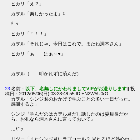
ヒカリ「え？」
カヲル「楽しかったよ」ｽ…
ﾁｭｯ
ヒカリ「！！！」
カヲル「それじゃ、今日はこれで。またね洞木さん」
ヒカリ「ぁ……はぁ～♥」
カヲル（……叩かれずに済んだ）
23
名前：
以下、名無しにかわりましてVIPがお送りします
[] 投
稿日：2012/05/06(日) 03:23:49.55 ID:+N2W5U0rO
カヲル「シンジ君のおかげで学ぶことの多い一日だった。
感謝するよ」
シンジ『学んだのはカヲル君だし話したのは委員長だか
ら。お礼なら洞木さんに言っておいて』
…ﾋﾟｯ
リツコ「またシンジ君にラブコール？ 呆れるほど熱心ね」