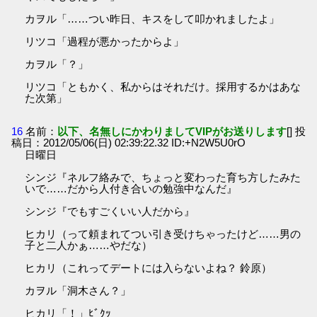
カヲル「……つい昨日、キスをして叩かれましたよ」
リツコ「過程が悪かったからよ」
カヲル「？」
リツコ「ともかく、私からはそれだけ。採用するかはあな
た次第」
16
名前：
以下、名無しにかわりましてVIPがお送りします
[] 投
稿日：2012/05/06(日) 02:39:22.32 ID:+N2W5U0rO
日曜日
シンジ『ネルフ絡みで、ちょっと変わった育ち方したみた
いで……だから人付き合いの勉強中なんだ』
シンジ『でもすごくいい人だから』
ヒカリ（って頼まれてつい引き受けちゃったけど……男の
子と二人かぁ……やだな）
ヒカリ（これってデートには入らないよね？ 鈴原）
カヲル「洞木さん？」
ヒカリ「！」ﾋﾞｸｯ