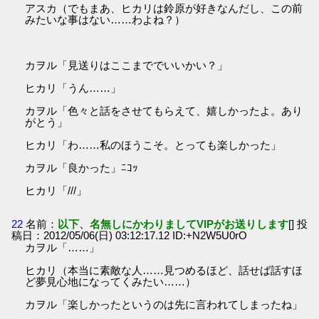
アスカ（でもまあ、ヒカリは鈴原が好きなんだし、この前
みたいな事はない……わよね？）
カヲル「見送りはここまででいいかい？」
ヒカリ「うん……」
カヲル「色々と話をさせてもらえて、嬉しかったよ。あり
がとう」
ヒカリ「わ……私のほうこそ。とっても楽しかった」
カヲル「良かった」ﾆｺｯ
ヒカリ「///」
22
名前：
以下、名無しにかわりましてVIPがお送りします
[] 投
稿日：2012/05/06(日) 03:12:17.12 ID:+N2W5U0rO
カヲル「……」
ヒカリ（本当に素敵な人……見つめるほど、話せば話すほ
ど夢見心地になってくみたい……）
カヲル「楽しかったというのは先に言われてしまったね」