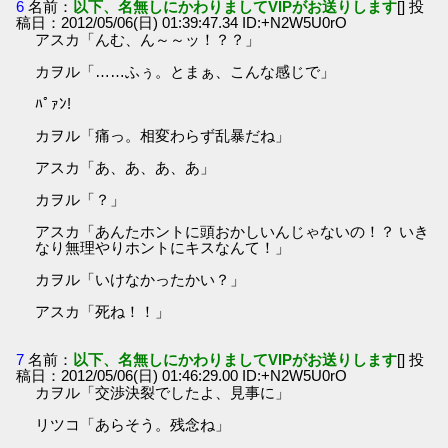
6
名前：
以下、名無しにかわりましてVIPがお送りします
[] 投
稿日：2012/05/06(日) 01:39:47.34 ID:+N2W5U0rO
アスカ「んむ、ん～～ッ！？？」
カヲル「……ふぅ。とまぁ、こんな感じで」
ﾊﾟｧﾝ!
カヲル「痛っ。相変わらず乱暴だね」
アスカ「あ、あ、あ、あ」
カヲル「？」
アスカ「あんたホントに頭おかしいんじゃないの！？ いき
なり無理やりホントにキスなんて！」
カヲル「いけなかったかい？」
アスカ「死ね！！」
7
名前：
以下、名無しにかわりましてVIPがお送りします
[] 投
稿日：2012/05/06(日) 01:46:29.00 ID:+N2W5U0rO
カヲル「交渉決裂でしたよ、見事に」
リツコ「あらそう。残念ね」