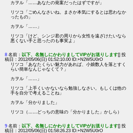
カヲル「……あなたの発案だったはずですが」
リツコ「ごめんなさいね。まさか本気にするとは思わなか
ったもの」
カヲル「……」
リツコ「けど、シンジ君の周りから女性を遠ざけたいなら
悪くない手と思ったのも事実よ」
8
名前：
以下、名無しにかわりましてVIPがお送りします
[] 投
稿日：2012/05/06(日) 01:52:10.00 ID:+N2W5U0rO
リツコ「あなたくらい魅力があれば、小娘数人を落とすく
らい簡単なんじゃなくて？」
カヲル「……」
リツコ「上手くいかないなら勉強しなさい。もしくは他の
手を自分で考えることね」
カヲル「分かりました」
リツコ（……どっちの意味の「分かりました」かしら）
9
名前：
以下、名無しにかわりましてVIPがお送りします
[] 投
稿日：2012/05/06(日) 01:58:26.23 ID:+N2W5U0rO