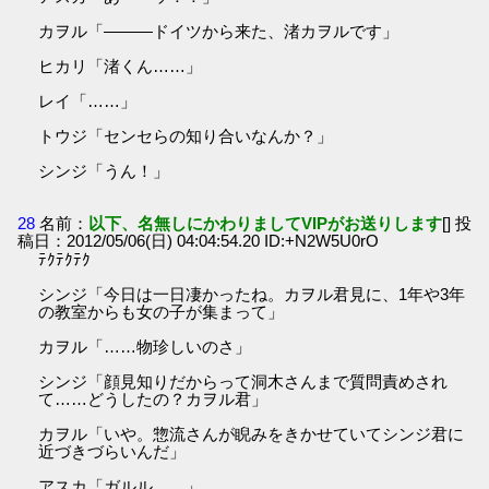
カヲル「―――ドイツから来た、渚カヲルです」
ヒカリ「渚くん……」
レイ「……」
トウジ「センセらの知り合いなんか？」
シンジ「うん！」
28
名前：
以下、名無しにかわりましてVIPがお送りします
[] 投
稿日：2012/05/06(日) 04:04:54.20 ID:+N2W5U0rO
ﾃｸﾃｸﾃｸ
シンジ「今日は一日凄かったね。カヲル君見に、1年や3年
の教室からも女の子が集まって」
カヲル「……物珍しいのさ」
シンジ「顔見知りだからって洞木さんまで質問責めされ
て……どうしたの？カヲル君」
カヲル「いや。惣流さんが睨みをきかせていてシンジ君に
近づきづらいんだ」
アスカ「ガルル……」