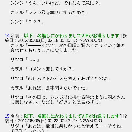
シンジ『うん、いいけど。でもなんで急に？』
カヲル「シンジ君を幸せにするためさ」
シンジ「？？？」
14
名前：
以下、名無しにかわりましてVIPがお送りします
[] 投
稿日：2012/05/06(日) 02:18:05.89 ID:+N2W5U0rO
カヲル「―――それで、次の日曜に洞木ヒカリという娘と
会わせてもらうことになりました」
リツコ「……」
カヲル「コメント無しですか？」
リツコ「むしろアドバイスを考えてあげてたのよ」
カヲル「あれば、是非聞きたいですね」
リツコ「その日は、シンジ君に接する時のように洞木さん
に接しなさい。ただし『好き』とは言わずに」
15
名前：
以下、名無しにかわりましてVIPがお送りします
[] 投
稿日：2012/05/06(日) 02:23:00.43 ID:+N2W5U0rO
リツコ「あとは、最後に楽しかったと伝えて……そうね、
キスでもしたら？」