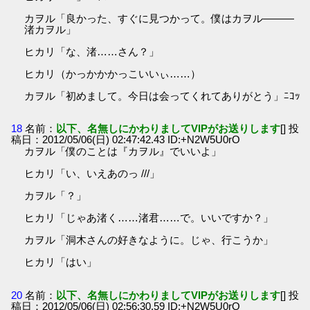
カヲル「良かった、すぐに見つかって。僕はカヲル―――
渚カヲル」
ヒカリ「な、渚……さん？」
ヒカリ（かっかかかっこいいぃ……）
カヲル「初めまして。今日は会ってくれてありがとう」ﾆｺｯ
18
名前：
以下、名無しにかわりましてVIPがお送りします
[] 投
稿日：2012/05/06(日) 02:47:42.43 ID:+N2W5U0rO
カヲル「僕のことは『カヲル』でいいよ」
ヒカリ「い、いえあのっ ///」
カヲル「？」
ヒカリ「じゃあ渚く……渚君……で。いいですか？」
カヲル「洞木さんの好きなように。じゃ、行こうか」
ヒカリ「はい」
20
名前：
以下、名無しにかわりましてVIPがお送りします
[] 投
稿日：2012/05/06(日) 02:56:30.59 ID:+N2W5U0rO