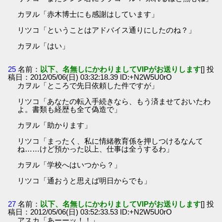
カヲル「赤木博士にも感謝はしています」
リツコ「ということはアドバイス通りにしたのね？」
カヲル「はい」
25
名前：
以下、名無しにかわりましてVIPがお送りします
[] 投
稿日：2012/05/06(日) 03:32:18.39 ID:+N2W5U0rO
カヲル「ところで先日依頼した件ですが」
リツコ「あなたの転入手続きなら、もう済ませておいたわ
よ。書類も経歴も全て偽造で」
カヲル「助かります」
リツコ「まったく、私に情緒教育係を押しつけるなんて
ね……けど預かった以上、仕事は全うするわ」
カヲル「学校へはいつから？」
リツコ「通おうと思えば明日からでも」
27
名前：
以下、名無しにかわりましてVIPがお送りします
[] 投
稿日：2012/05/06(日) 03:52:33.53 ID:+N2W5U0rO
アスカ「あーーッ！！」