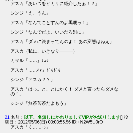
アスカ「あいつをヒカリに紹介したぁ！？」
シンジ「え。うん」
アスカ「なんてことすんのよ馬鹿っ！」
シンジ「なんでだよ、いいだろ別に」
アスカ「ダメに決まってんのよ！ あの変態はねえ」
アスカ（私に、いきなり―――）
カヲル『……』ﾁｭｯ
アスカ「……ﾊｧ」ﾄﾞｷﾄﾞｷ
シンジ「アスカ？？」
アスカ「はっ。と、とにかく！ ダメと言ったらダメな
の！」
シンジ「無茶苦茶だよもう」
21
名前：
以下、名無しにかわりましてVIPがお送りします
[] 投
稿日：2012/05/06(日) 03:03:55.96 ID:+N2W5U0rO
アスカ「く……っ」