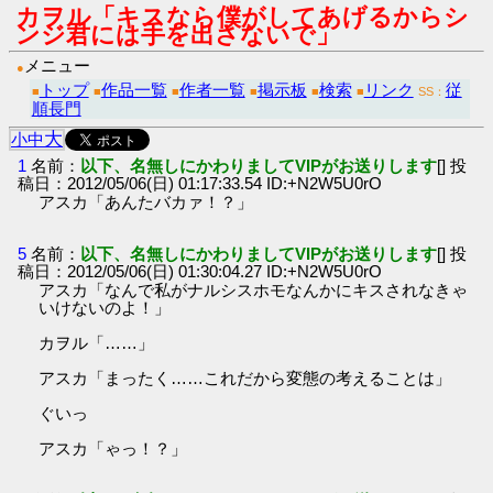
カヲル「キスなら僕がしてあげるからシ
ンジ君には手を出さないで」
メニュー
●
トップ
作品一覧
作者一覧
掲示板
検索
リンク
従
■
■
■
■
■
■
SS：
順長門
大
小
中
1
名前：
以下、名無しにかわりましてVIPがお送りします
[] 投
稿日：2012/05/06(日) 01:17:33.54 ID:+N2W5U0rO
アスカ「あんたバカァ！？」
5
名前：
以下、名無しにかわりましてVIPがお送りします
[] 投
稿日：2012/05/06(日) 01:30:04.27 ID:+N2W5U0rO
アスカ「なんで私がナルシスホモなんかにキスされなきゃ
いけないのよ！」
カヲル「……」
アスカ「まったく……これだから変態の考えることは」
ぐいっ
アスカ「ゃっ！？」