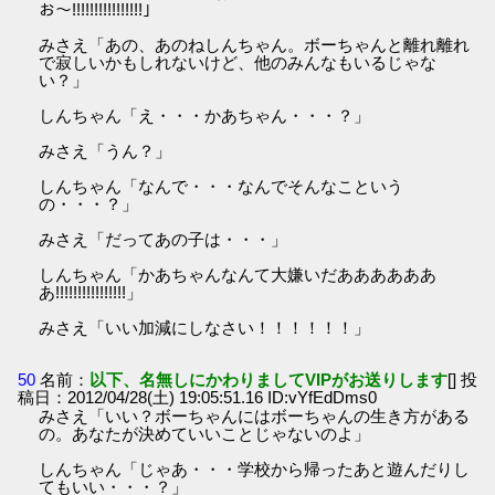
お～!!!!!!!!!!!!!!!!」
みさえ「あの、あのねしんちゃん。ボーちゃんと離れ離れ
で寂しいかもしれないけど、他のみんなもいるじゃな
い？」
しんちゃん「え・・・かあちゃん・・・？」
みさえ「うん？」
しんちゃん「なんで・・・なんでそんなこという
の・・・？」
みさえ「だってあの子は・・・」
しんちゃん「かあちゃんなんて大嫌いだああああああ
あ!!!!!!!!!!!!!!!!」
みさえ「いい加減にしなさい！！！！！！」
50
名前：
以下、名無しにかわりましてVIPがお送りします
[] 投
稿日：2012/04/28(土) 19:05:51.16 ID:vYfEdDms0
みさえ「いい？ボーちゃんにはボーちゃんの生き方がある
の。あなたが決めていいことじゃないのよ」
しんちゃん「じゃあ・・・学校から帰ったあと遊んだりし
てもいい・・・？」