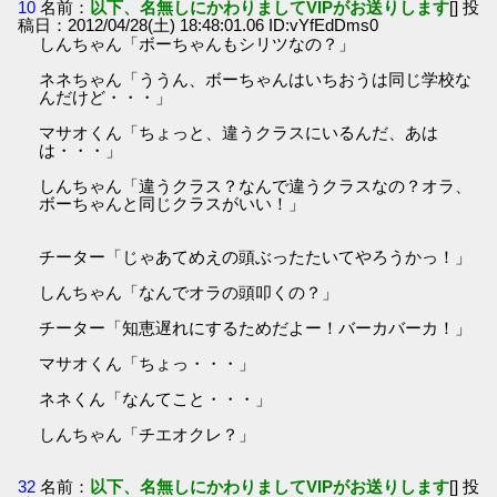
10
名前：
以下、名無しにかわりましてVIPがお送りします
[] 投
稿日：2012/04/28(土) 18:48:01.06 ID:vYfEdDms0
しんちゃん「ボーちゃんもシリツなの？」
ネネちゃん「ううん、ボーちゃんはいちおうは同じ学校な
んだけど・・・」
マサオくん「ちょっと、違うクラスにいるんだ、あは
は・・・」
しんちゃん「違うクラス？なんで違うクラスなの？オラ、
ボーちゃんと同じクラスがいい！」
チーター「じゃあてめえの頭ぶったたいてやろうかっ！」
しんちゃん「なんでオラの頭叩くの？」
チーター「知恵遅れにするためだよー！バーカバーカ！」
マサオくん「ちょっ・・・」
ネネくん「なんてこと・・・」
しんちゃん「チエオクレ？」
32
名前：
以下、名無しにかわりましてVIPがお送りします
[] 投