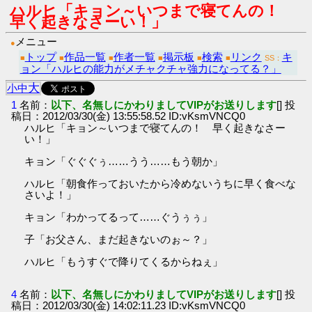
ハルヒ「キョン～いつまで寝てんの！
早く起きなさーい！」
メニュー
●
トップ
作品一覧
作者一覧
掲示板
検索
リンク
キ
■
■
■
■
■
■
SS：
ョン「ハルヒの能力がメチャクチャ強力になってる？」
大
小
中
1
名前：
以下、名無しにかわりましてVIPがお送りします
[] 投
稿日：2012/03/30(金) 13:55:58.52 ID:vKsmVNCQ0
ハルヒ「キョン～いつまで寝てんの！ 早く起きなさー
い！」
キョン「ぐぐぐぅ……うう……もう朝か」
ハルヒ「朝食作っておいたから冷めないうちに早く食べな
さいよ！」
キョン「わかってるって……ぐうぅぅ」
子「お父さん、まだ起きないのぉ～？」
ハルヒ「もうすぐで降りてくるからねぇ」
4
名前：
以下、名無しにかわりましてVIPがお送りします
[] 投
稿日：2012/03/30(金) 14:02:11.23 ID:vKsmVNCQ0