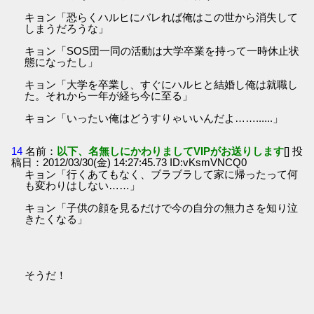
キョン「恐らくハルヒにバレれば俺はこの世から消失して
しまうだろうな」
キョン「SOS団一同の活動は大学卒業を持って一時休止状
態になったし」
キョン「大学を卒業し、すぐにハルヒと結婚し俺は就職し
た。それから一年が経ち今に至る」
キョン「いったい俺はどうすりゃいいんだよ……......」
14
名前：
以下、名無しにかわりましてVIPがお送りします
[] 投
稿日：2012/03/30(金) 14:27:45.73 ID:vKsmVNCQ0
キョン「行くあてもなく、ブラブラして家に帰ったって何
も変わりはしない……」
キョン「子供の顔を見るだけで今の自分の無力さを知り泣
きたくなる」
そうだ！