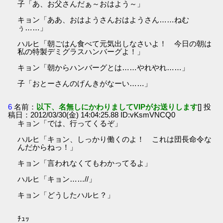
子「あ、お父さんだぁ～おはよう～」
キョン「ああ、おはようさんおはようさん……ねむ
ぅ……」
ハルヒ「朝ごはん食べて元気出しなさいよ！ 今日の朝は
私の特製デミグラスハンバーグよ！」
キョン「朝からハンバーグとは……やれやれ……」
子「おとーさんのげんきがなーい……」
6
名前：
以下、名無しにかわりましてVIPがお送りします
[] 投
稿日：2012/03/30(金) 14:04:25.88 ID:vKsmVNCQ0
キョン「では、行ってくるぞ」
ハルヒ「キョン、しっかり働くのよ！ これは団長命令な
んだからねっ！」
キョン「言われなくてもわかってるよ」
ハルヒ「キョン……//」
キョン「どうしたハルヒ？」
ﾁｭｯ