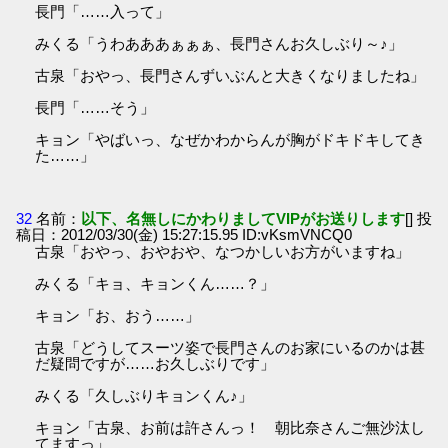
長門「……入って」
みくる「うわあああぁぁぁ、長門さんお久しぶり～♪」
古泉「おやっ、長門さんずいぶんと大きくなりましたね」
長門「……そう」
キョン「やばいっ、なぜかわからんが胸がドキドキしてき
た……」
32
名前：
以下、名無しにかわりましてVIPがお送りします
[] 投
稿日：2012/03/30(金) 15:27:15.95 ID:vKsmVNCQ0
古泉「おやっ、おやおや、なつかしいお方がいますね」
みくる「キョ、キョンくん……？」
キョン「お、おう……」
古泉「どうしてスーツ姿で長門さんのお家にいるのかは甚
だ疑問ですが……お久しぶりです」
みくる「久しぶりキョンくん♪」
キョン「古泉、お前は許さんっ！ 朝比奈さんご無沙汰し
てますっ」