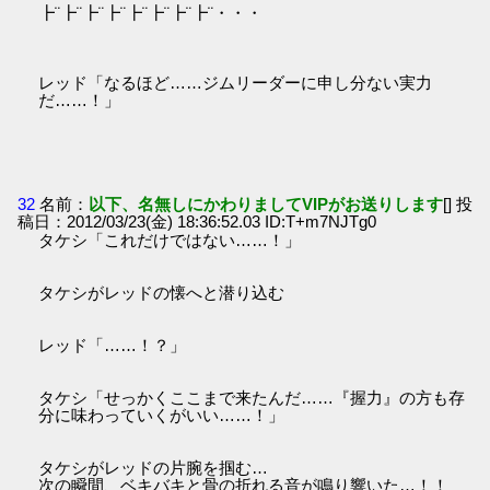
┣¨┣¨┣¨┣¨┣¨┣¨┣¨┣¨・・・
レッド「なるほど……ジムリーダーに申し分ない実力
だ……！」
32
名前：
以下、名無しにかわりましてVIPがお送りします
[] 投
稿日：2012/03/23(金) 18:36:52.03 ID:T+m7NJTg0
タケシ「これだけではない……！」
タケシがレッドの懐へと潜り込む
レッド「……！？」
タケシ「せっかくここまで来たんだ……『握力』の方も存
分に味わっていくがいい……！」
タケシがレッドの片腕を掴む…
次の瞬間、ベキバキと骨の折れる音が鳴り響いた…！！