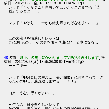
稿日：2012/03/23(金) 18:50:32.81 ID:T+m7NJTg0
レッド「たかがジムと息巻いてはいたがここまでも『苦
戦』するとは……」
レッド「やはり……一から鍛え直さねばなるまい……」
己の未熟さを痛感したレッドは
実に3年もの間、その身を御月見山に預ける事になる……
48
名前：
以下、名無しにかわりましてVIPがお送りします
[] 投
稿日：2012/03/23(金) 18:55:36.08 ID:T+m7NJTg0
ー三年後ー
レッド「御月見山の主よ……長い間修行に付き合って下さ
ったその御心、感謝致しまする……！！」
山男「うむ、行くがよい…」
三年もの月日を費やしたレッド
その道、足場と言う足場にピッピの肉塊が敷き詰められ