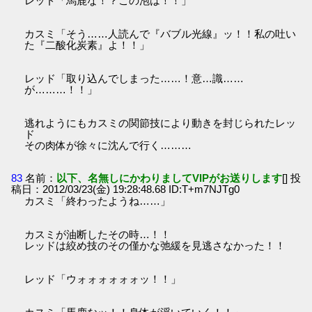
レッド「馬鹿な！？この泡は！！」
カスミ「そう……人読んで『バブル光線』ッ！！私の吐い
た『二酸化炭素』よ！！」
レッド「取り込んでしまった……！意…識……
が………！！」
逃れようにもカスミの関節技により動きを封じられたレッ
ド
その肉体が徐々に沈んで行く………
83
名前：
以下、名無しにかわりましてVIPがお送りします
[] 投
稿日：2012/03/23(金) 19:28:48.68 ID:T+m7NJTg0
カスミ「終わったようね……」
カスミが油断したその時…！！
レッドは絞め技のその僅かな弛緩を見逃さなかった！！
レッド「ウォォォォォォッ！！」