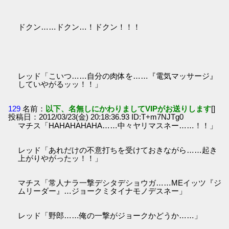
ドクン……ドクン…！ドクン！！！
レッド「こいつ……自分の肉体を……『電気マッサージ』
していやがるッッ！！」
129
名前：
以下、名無しにかわりましてVIPがお送りします
[]
投稿日：2012/03/23(金) 20:18:36.93 ID:T+m7NJTg0
マチス「HAHAHAHAHA……中々ヤリマスネー……！！」
レッド「あれだけの不意打ちを受けておきながら……起き
上がりやがったッ！！」
マチス「常人ナラ一撃デシタデショウガ……MEイッツ『ジ
ムリーダー』…ジョークミタイナモノデスネー」
レッド「野郎……俺の一撃がジョークかどうか……」