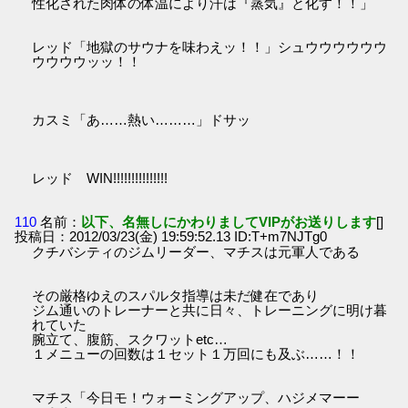
性化された肉体の体温により汗は『蒸気』と化す！！」
レッド「地獄のサウナを味わえッ！！」シュウウウウウウ
ウウウウッッ！！
カスミ「あ……熱い………」ドサッ
レッド WIN!!!!!!!!!!!!!!!
110
名前：
以下、名無しにかわりましてVIPがお送りします
[]
投稿日：2012/03/23(金) 19:59:52.13 ID:T+m7NJTg0
クチバシティのジムリーダー、マチスは元軍人である
その厳格ゆえのスパルタ指導は未だ健在であり
ジム通いのトレーナーと共に日々、トレーニングに明け暮
れていた
腕立て、腹筋、スクワットetc…
１メニューの回数は１セット１万回にも及ぶ……！！
マチス「今日モ！ウォーミングアップ、ハジメマーー