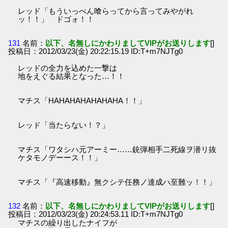
レッド「もういっぺん喰らってから言ってみやがれ
ッ！！」 ドゴォ！！
131
名前：
以下、名無しにかわりましてVIPがお送りします
[]
投稿日：2012/03/23(金) 20:22:15.19 ID:T+m7NJTg0
レッドの全力を込めた一撃は
地をえぐる結果となった…！！
マチス「HAHAHAHAHAHAHA！！」
レッド「当たらない！？」
マチス「ワタシハ元アーミー……銃弾相手二死線ヲ潜リ抜
ケタモノデーース！！」
マチス「『高速移動』無クシテ任務ノ達成ハ至難ッ！！」
132
名前：
以下、名無しにかわりましてVIPがお送りします
[]
投稿日：2012/03/23(金) 20:24:53.11 ID:T+m7NJTg0
マチスの繰り出したナイフが