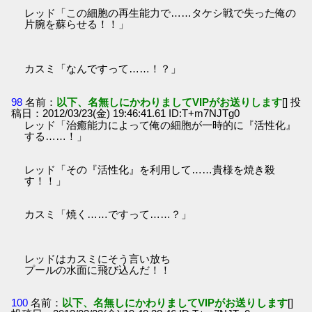
レッド「この細胞の再生能力で……タケシ戦で失った俺の
片腕を蘇らせる！！」
カスミ「なんですって……！？」
98
名前：
以下、名無しにかわりましてVIPがお送りします
[] 投
稿日：2012/03/23(金) 19:46:41.61 ID:T+m7NJTg0
レッド「治癒能力によって俺の細胞が一時的に『活性化』
する……！」
レッド「その『活性化』を利用して……貴様を焼き殺
す！！」
カスミ「焼く……ですって……？」
レッドはカスミにそう言い放ち
プールの水面に飛び込んだ！！
100
名前：
以下、名無しにかわりましてVIPがお送りします
[]