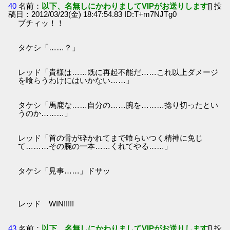
40
名前：
以下、名無しにかわりましてVIPがお送りします
[] 投
稿日：2012/03/23(金) 18:47:54.83 ID:T+m7NJTg0
ブチィッ！！
タケシ「……？」
レッド「貴様は……既に再起不能だ……これ以上ダメージ
を喰らうわけにはいかない……」
タケシ「馬鹿な……自分の……腕を………捻り切ったとい
うのか………」
レッド「首の骨が砕かれてまで喰らいつく精神に免じ
て………その腕の一本……くれてやる……」
タケシ「見事……」ドサッ
レッド WIN!!!!!
43
名前：
以下、名無しにかわりましてVIPがお送りします
[] 投