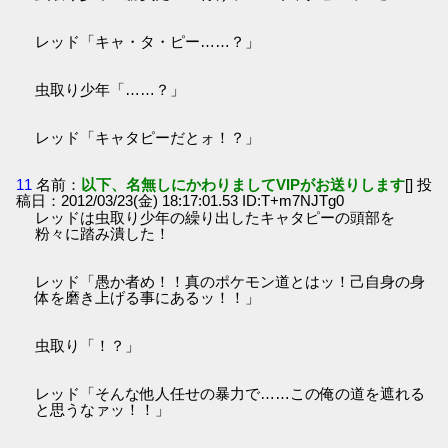
レッド「キャ・タ・ピー……？」
虫取り少年「……？」
レッド「キャタピーだとォ！？」
11
名前：
以下、名無しにかわりましてVIPがお送りします
[] 投
稿日：2012/03/23(金) 18:17:01.53 ID:T+m7NJTg0
レッドは虫取り少年の繰り出したキャタピーの頭部を
粉々に踏み潰した！
レッド「愚か者め！！真のポケモン道とはッ！己自身の身
体を磨き上げる事にあるッ！！」
虫取り「！？」
レッド「そんな他人任せの暴力で……この俺の道を遮れる
と思うなァッ！！」