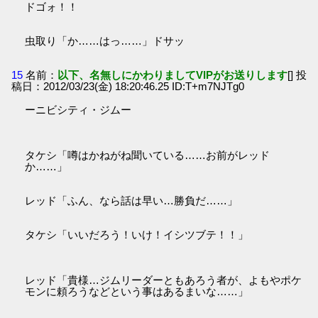
ドゴォ！！
虫取り「か……はっ……」ドサッ
15
名前：
以下、名無しにかわりましてVIPがお送りします
[] 投
稿日：2012/03/23(金) 18:20:46.25 ID:T+m7NJTg0
ーニビシティ・ジムー
タケシ「噂はかねがね聞いている……お前がレッド
か……」
レッド「ふん、なら話は早い…勝負だ……」
タケシ「いいだろう！いけ！イシツブテ！！」
レッド「貴様…ジムリーダーともあろう者が、よもやポケ
モンに頼ろうなどという事はあるまいな……」