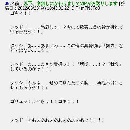
38
名前：
以下、名無しにかわりましてVIPがお送りします
[] 投
稿日：2012/03/23(金) 18:43:02.22 ID:T+m7NJTg0
ゴキィ！！
レッド「………馬鹿なッ！？今ので確実に首の骨が折れて
いる筈だッ！！」
タケシ「あ……あまいわ……この俺の真骨頂は『握力』な
どではない……ッ！」
レッド「ま……まさか貴様ッ！！『我慢』…！？『我慢』
しているのかッ！！」
タケシ「ふふふ……せめて掴んだこの腕……再起不能にさ
せてもらうぞ！！」
ゴリュッ！！べきッ！！ゴキッ！！
レッド「ぐああああああああああああッ！！！」