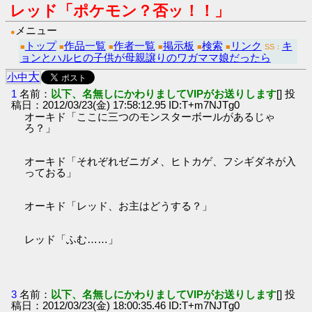
レッド「ポケモン？否ッ！！」
メニュー
●
トップ
作品一覧
作者一覧
掲示板
検索
リンク
キ
■
■
■
■
■
■
SS：
ョンとハルヒの子供が母親譲りのワガママ娘だったら
大
小
中
1
名前：
以下、名無しにかわりましてVIPがお送りします
[] 投
稿日：2012/03/23(金) 17:58:12.95 ID:T+m7NJTg0
オーキド「ここに三つのモンスターボールがあるじゃ
ろ？」
オーキド「それぞれゼニガメ、ヒトカゲ、フシギダネが入
っておる」
オーキド「レッド、お主はどうする？」
レッド「ふむ……」
3
名前：
以下、名無しにかわりましてVIPがお送りします
[] 投
稿日：2012/03/23(金) 18:00:35.46 ID:T+m7NJTg0