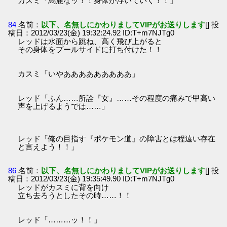
カスミ「馬鹿なッ！！身体が浮いていく！！」
84
名前：
以下、名無しにかわりましてVIPがお送りします
[] 投
稿日：2012/03/23(金) 19:32:24.92 ID:T+m7NJTg0
レッドは水面から跳ね、高く飛び上がると
その身体をプールサイドに打ち付けた！！
カスミ「いやあああああああああ」
レッド「ふん……所詮『女』……その程度の痛みで甲高い
声を上げるようでは……」
レッド「俺の目指す『ポケモン道』の障害とは程遠い存在
と言えよう！！」
86
名前：
以下、名無しにかわりましてVIPがお送りします
[] 投
稿日：2012/03/23(金) 19:35:49.90 ID:T+m7NJTg0
レッドがカスミに背を向け
立ち去ろうとしたその時……！！
レッド「………ッ！！」