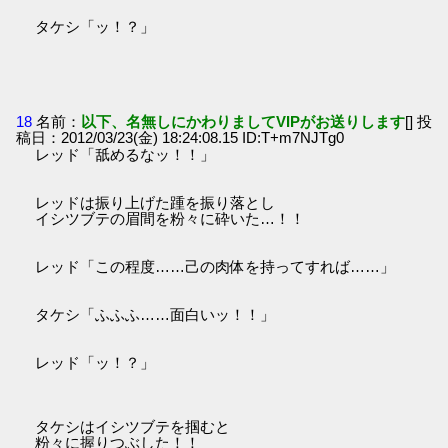
タケシ「ッ！？」
18
名前：
以下、名無しにかわりましてVIPがお送りします
[] 投
稿日：2012/03/23(金) 18:24:08.15 ID:T+m7NJTg0
レッド「舐めるなッ！！」
レッドは振り上げた踵を振り落とし
イシツブテの眉間を粉々に砕いた…！！
レッド「この程度……己の肉体を持ってすれば……」
タケシ「ふふふ……面白いッ！！」
レッド「ッ！？」
タケシはイシツブテを掴むと
粉々に握りつぶした！！