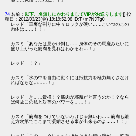
74
名前：
以下、名無しにかわりましてVIPがお送りします
[] 投
稿日：2012/03/23(金) 19:19:52.98 ID:T+m7NJTg0
レッド「華奢な割りに中々ロックが硬い……こいつのこの
肉体は……！！」
カスミ「あなたは見かけ倒し……身体のその馬鹿みたいに
盛り上がった筋肉を見ればわかるわ…！」
レッド「！？」
カスミ「水の中を自由に動くには抵抗力を極力無くさなけ
ればならない……！」
レッド「き……貴様！？筋肉が邪魔だと言うのか！？なら
ば何故この私と対等のパワーを……！」
カスミ「筋肉をつけていないわけじゃ無いわ……筋肉も鍛
え方次第でここまで凝縮させる事が出来るのよ……！！」
レッド「この……今にもヘシ折れそうな細い腕が……筋肉