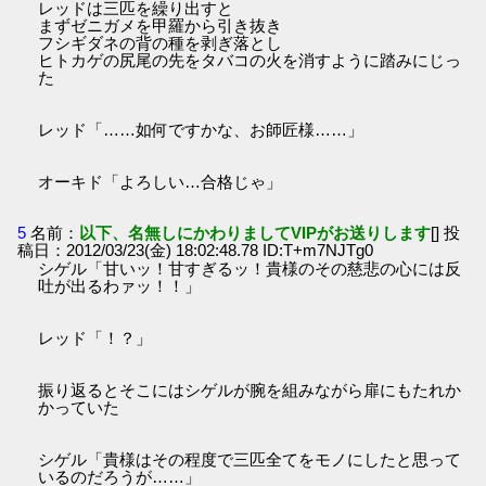
レッドは三匹を繰り出すと
まずゼニガメを甲羅から引き抜き
フシギダネの背の種を剥ぎ落とし
ヒトカゲの尻尾の先をタバコの火を消すように踏みにじっ
た
レッド「……如何ですかな、お師匠様……」
オーキド「よろしい…合格じゃ」
5
名前：
以下、名無しにかわりましてVIPがお送りします
[] 投
稿日：2012/03/23(金) 18:02:48.78 ID:T+m7NJTg0
シゲル「甘いッ！甘すぎるッ！貴様のその慈悲の心には反
吐が出るわァッ！！」
レッド「！？」
振り返るとそこにはシゲルが腕を組みながら扉にもたれか
かっていた
シゲル「貴様はその程度で三匹全てをモノにしたと思って
いるのだろうが……」