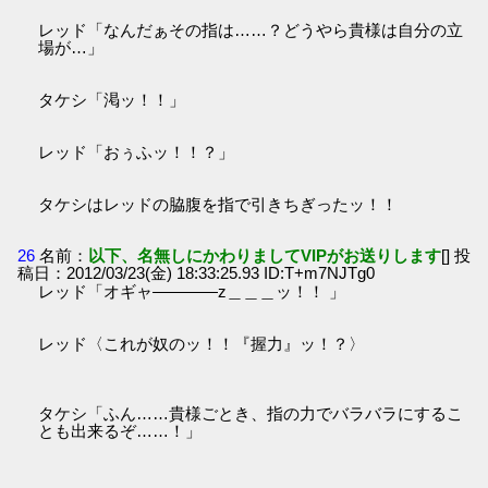
レッド「なんだぁその指は……？どうやら貴様は自分の立
場が…」
タケシ「渇ッ！！」
レッド「おぅふッ！！？」
タケシはレッドの脇腹を指で引きちぎったッ！！
26
名前：
以下、名無しにかわりましてVIPがお送りします
[] 投
稿日：2012/03/23(金) 18:33:25.93 ID:T+m7NJTg0
レッド「オギャ――――z＿＿＿ッ！！ 」
レッド〈これが奴のッ！！『握力』ッ！？〉
タケシ「ふん……貴様ごとき、指の力でバラバラにするこ
とも出来るぞ……！」