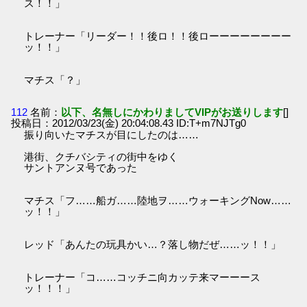
ス！！」
トレーナー「リーダー！！後ロ！！後ローーーーーーーー
ッ！！」
マチス「？」
112
名前：
以下、名無しにかわりましてVIPがお送りします
[]
投稿日：2012/03/23(金) 20:04:08.43 ID:T+m7NJTg0
振り向いたマチスが目にしたのは……
港街、クチバシティの街中をゆく
サントアンヌ号であった
マチス「フ……船ガ……陸地ヲ……ウォーキングNow……
ッ！！」
レッド「あんたの玩具かい…？落し物だぜ……ッ！！」
トレーナー「コ……コッチニ向カッテ来マーーース
ッ！！！」