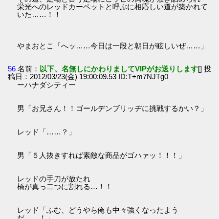
栄光へのレッドカーペットと呼ぶに相応しい道が築かれて
いた……！！
やまおとこ「へッ……今日は一段と朝日が眩しいぜ……」
56
名前：
以下、名無しにかわりましてVIPがお送りします
[] 投
稿日：2012/03/23(金) 19:00:09.53 ID:T+m7NJTg0
ーハナダシティー
男「お兄さん！！ゴールデンブリッヂに挑戦するかい？」
レッド「……？」
男「５人抜きすれば素敵な商品がゴハァッ！！！」
レッドの手刀が放たれ
橋が真っ二つに割れる…！！
レッド「ふむ、どうやら俺も中々強くなったよう
だ……！」