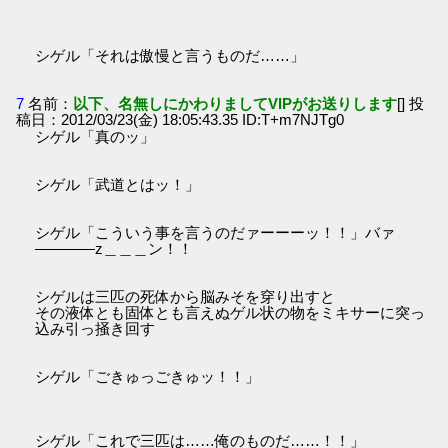
シゲル「それは傲慢と言うものだ……」
7
名前：
以下、名無しにかわりましてVIPがお送りします
[] 投
稿日：2012/03/23(金) 18:05:43.35 ID:T+m7NJTg0
シゲル「真のッ」
シゲル「武道とはッ！」
シゲル「こういう事を言うのだァーーーッ！！」バァ
――――z＿＿＿ン！！
シゲルは三匹の死体から脳みそを穿り出すと
その液体とも固体とも言えぬゲル状の物をミキサーに突っ
込み引っ掻き回す
シゲル「ごきゅっごきゅッ！！」
シゲル「これで三匹は……俺のものだ……！！」