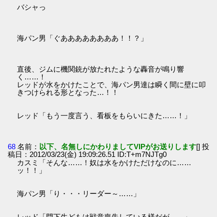
バシャっ
海パン男「ぐああああああああ！！？」
直後、ジムに機関銃が放たれたような轟音が鳴り響
く……！
レッドが水をかけたことで、海パン男達は瞬く間に壁に叩
きつけられる形となった…！！
レッド「もう一度言う、看板をもらいにきた……！」
68
名前：
以下、名無しにかわりましてVIPがお送りします
[] 投
稿日：2012/03/23(金) 19:09:26.51 ID:T+m7NJTg0
カスミ「そんな……！奴は水をかけただけなのに……
ッ！！」
海パン男「り・・・リーダー～……」
レッド「門下生どもは戦意喪失している様だが……」