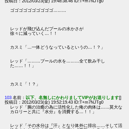
投稿日：2012/03/23(金) 19:48:38.46 ID:T+m7NJTg0
ゴゴゴゴゴゴゴゴゴゴ………
レッドが飛び込んだプールの水かさが
徐々に減っていく…！！
カスミ「…一体どうなっているというの…！？」
レッド「………プールの水を………全て飲み干し
た……！！」
カスミ「！？」
103
名前：
以下、名無しにかわりましてVIPがお送りします
[]
投稿日：2012/03/23(金) 19:52:19.43 ID:T+m7NJTg0
レッド「腕の治癒の為に活性化した俺の肉体は……莫大な
カロリーと共に『水分』を消費する…！！」
レッド「その水分は『汗』となり体外に排出……そして活