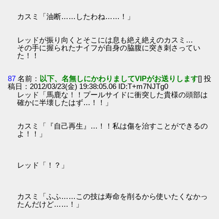
カスミ「油断……したわね……！」
レッドが振り向くとそこには息も絶え絶えのカスミ…
その手に握られたナイフが自身の脇腹に突き刺さってい
た！！
87
名前：
以下、名無しにかわりましてVIPがお送りします
[] 投
稿日：2012/03/23(金) 19:38:05.06 ID:T+m7NJTg0
レッド「馬鹿な！！プールサイドに衝突した貴様の頭部は
確かに半壊したはず…！！」
カスミ「『自己再生』…！！私は傷を治すことができるの
よ！！」
レッド「！？」
カスミ「ふふ……この技は寿命を削るから使いたくなかっ
たんだけど……！」