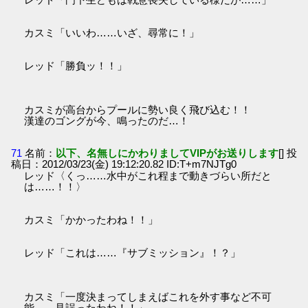
カスミ「いいわ……いざ、尋常に！」
レッド「勝負ッ！！」
カスミが高台からプールに勢い良く飛び込む！！
漢達のゴングが今、鳴ったのだ…！
71
名前：
以下、名無しにかわりましてVIPがお送りします
[] 投
稿日：2012/03/23(金) 19:12:20.82 ID:T+m7NJTg0
レッド〈くっ……水中がこれ程まで動きづらい所だと
は……！！〉
カスミ「かかったわね！！」
レッド「これは……『サブミッション』！？」
カスミ「一度決まってしまえばこれを外す事など不可
能……見誤ったわね！！」