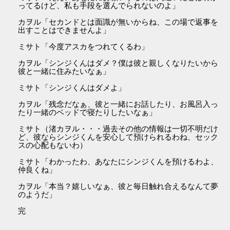
ってるけど、私も手段を選んでられないのよ」
カヲル「セカンドとは面識が無いからね、この場で返事を
出すことはできませんよ」
ミサト「今度アスカをつれてくるわ」
カヲル「シンジくんはダメ？僕は彼と親しくなりたいから
彼と一緒に住みたいなぁ」
ミサト「シンジくんはダメよ」
カヲル「残念だなぁ、彼と一緒にお話したり、お風呂入っ
たり一緒のベッドで寝たりしたいなぁ」
ミサト（渚カヲル・・・過去その他の情報は一切不明だけ
ど、彼ならシンジくんを安心して預けられるわね、セック
スの心配もないわ）
ミサト「わかったわ、あなたにシンジくんを預けるわよ、
仲良くね」
カヲル「本当？嬉しいなぁ、彼と毎日触れ合えるなんて夢
のようだ」
完