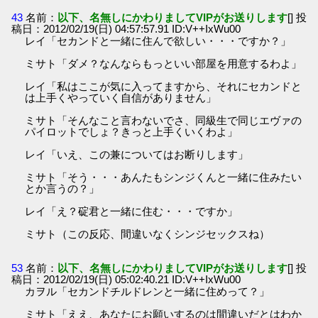
43
名前：
以下、名無しにかわりましてVIPがお送りします
[] 投
稿日：2012/02/19(日) 04:57:57.91 ID:V++IxWu00
レイ「セカンドと一緒に住んで欲しい・・・ですか？」
ミサト「ダメ？なんならもっといい部屋を用意するわよ」
レイ「私はここが気に入ってますから、それにセカンドと
は上手くやっていく自信がありません」
ミサト「そんなこと言わないでさ、同級生で同じエヴァの
パイロットでしょ？きっと上手くいくわよ」
レイ「いえ、この兼についてはお断りします」
ミサト「そう・・・あんたもシンジくんと一緒に住みたい
とか言うの？」
レイ「え？碇君と一緒に住む・・・ですか」
ミサト（この反応、間違いなくシンジセックスね）
53
名前：
以下、名無しにかわりましてVIPがお送りします
[] 投
稿日：2012/02/19(日) 05:02:40.21 ID:V++IxWu00
カヲル「セカンドチルドレンと一緒に住めって？」
ミサト「ええ、あなたにお願いするのは間違いだとはわか