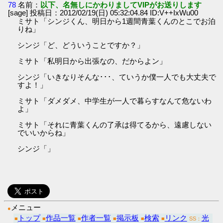
78
名前：
以下、名無しにかわりましてVIPがお送りします
[sage] 投稿日：2012/02/19(日) 05:32:04.84 ID:V++IxWu00
ミサト「シンジくん、明日から1週間青葉くんのとこでお泊
りね」
シンジ「ど、どういうことですか？」
ミサト「私明日から出張なの、だからよン」
シンジ「いきなりそんな･･･、ていうか僕一人でも大丈夫で
すよ！」
ミサト「ダメダメ、中学生が一人で暮らすなんて危ないわ
よ」
ミサト「それに青葉くんの了承は得てるから、遠慮しない
でいいからね」
シンジ「」
メニュー
●
トップ
作品一覧
作者一覧
掲示板
検索
リンク
光
■
■
■
■
■
■
SS：