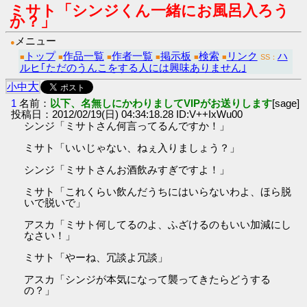
ミサト「シンジくん一緒にお風呂入ろう
か？」
メニュー
●
トップ
作品一覧
作者一覧
掲示板
検索
リンク
ハ
■
■
■
■
■
■
SS：
ルヒ｢ただのうんこをする人には興味ありません｣
大
小
中
1
名前：
以下、名無しにかわりましてVIPがお送りします
[sage]
投稿日：2012/02/19(日) 04:34:18.28 ID:V++IxWu00
シンジ「ミサトさん何言ってるんですか！」
ミサト「いいじゃない、ねぇ入りましょう？」
シンジ「ミサトさんお酒飲みすぎですよ！」
ミサト「これくらい飲んだうちにはいらないわよ、ほら脱
いで脱いで」
アスカ「ミサト何してるのよ、ふざけるのもいい加減にし
なさい！」
ミサト「やーね、冗談よ冗談」
アスカ「シンジが本気になって襲ってきたらどうする
の？」