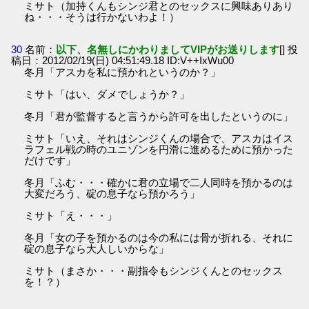
ミサト（加持くんもシンジ君とのセックスに興味ありあり
ね・・・そうは行かないわよ！）
30
名前：
以下、名無しにかわりましてVIPがお送りします
[] 投
稿日：2012/02/19(日) 04:51:49.18 ID:V++IxWu00
冬月「アスカを私に預かれというのか？」
ミサト「はい、ダメでしょうか？」
冬月「君が監督すると言うから許可を出したというのに」
ミサト「いえ、それはシンジくんの場合で、アスカはイス
ラフェル戦の時のユニゾンを円滑に進めるために預かった
だけです」
冬月「ふむ・・・確かに君の立場で二人同時を預かるのは
大変だろう、碇の息子なら預かろう」
ミサト「え・・・」
冬月「女の子を預かるのは今の私には骨が折れる、それに
碇の息子なら大人しいからな」
ミサト（まさか・・・副指令もシンジくんとのセックス
を！？）