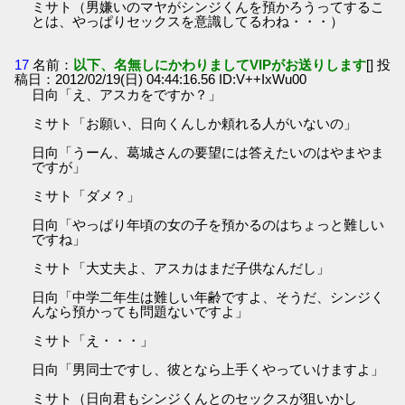
ミサト（男嫌いのマヤがシンジくんを預かろうってするこ
とは、やっぱりセックスを意識してるわね・・・）
17
名前：
以下、名無しにかわりましてVIPがお送りします
[] 投
稿日：2012/02/19(日) 04:44:16.56 ID:V++IxWu00
日向「え、アスカをですか？」
ミサト「お願い、日向くんしか頼れる人がいないの」
日向「うーん、葛城さんの要望には答えたいのはやまやま
ですが」
ミサト「ダメ？」
日向「やっぱり年頃の女の子を預かるのはちょっと難しい
ですね」
ミサト「大丈夫よ、アスカはまだ子供なんだし」
日向「中学二年生は難しい年齢ですよ、そうだ、シンジく
んなら預かっても問題ないですよ」
ミサト「え・・・」
日向「男同士ですし、彼となら上手くやっていけますよ」
ミサト（日向君もシンジくんとのセックスが狙いかし