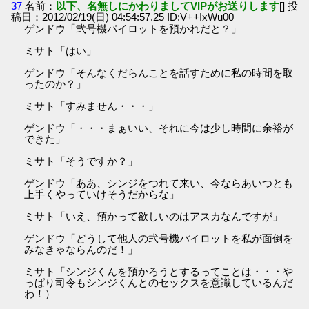
37
名前：
以下、名無しにかわりましてVIPがお送りします
[] 投
稿日：2012/02/19(日) 04:54:57.25 ID:V++IxWu00
ゲンドウ「弐号機パイロットを預かれだと？」
ミサト「はい」
ゲンドウ「そんなくだらんことを話すために私の時間を取
ったのか？」
ミサト「すみません・・・」
ゲンドウ「・・・まぁいい、それに今は少し時間に余裕が
できた」
ミサト「そうですか？」
ゲンドウ「ああ、シンジをつれて来い、今ならあいつとも
上手くやっていけそうだからな」
ミサト「いえ、預かって欲しいのはアスカなんですが」
ゲンドウ「どうして他人の弐号機パイロットを私が面倒を
みなきゃならんのだ！」
ミサト「シンジくんを預かろうとするってことは・・・や
っぱり司令もシンジくんとのセックスを意識しているんだ
わ！）