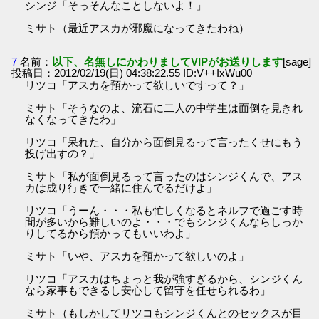
シンジ「そっそんなことしないよ！」
ミサト（最近アスカが邪魔になってきたわね）
7
名前：
以下、名無しにかわりましてVIPがお送りします
[sage]
投稿日：2012/02/19(日) 04:38:22.55 ID:V++IxWu00
リツコ「アスカを預かって欲しいですって？」
ミサト「そうなのよ、流石に二人の中学生は面倒を見きれ
なくなってきたわ」
リツコ「呆れた、自分から面倒見るって言ったくせにもう
投げ出すの？」
ミサト「私が面倒見るって言ったのはシンジくんで、アス
カは成り行きで一緒に住んでるだけよ」
リツコ「うーん・・・私も忙しくなるとネルフで過ごす時
間が多いから難しいのよ・・・でもシンジくんならしっか
りしてるから預かってもいいわよ」
ミサト「いや、アスカを預かって欲しいのよ」
リツコ「アスカはちょっと我が強すぎるから、シンジくん
なら家事もできるし安心して留守を任せられるわ」
ミサト（もしかしてリツコもシンジくんとのセックスが目