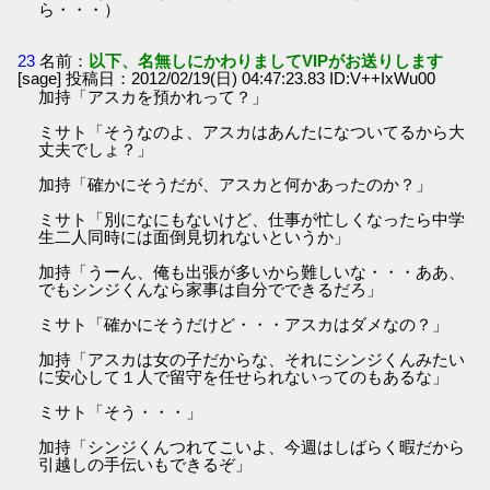
ら・・・）
23
名前：
以下、名無しにかわりましてVIPがお送りします
[sage] 投稿日：2012/02/19(日) 04:47:23.83 ID:V++IxWu00
加持「アスカを預かれって？」
ミサト「そうなのよ、アスカはあんたになついてるから大
丈夫でしょ？」
加持「確かにそうだが、アスカと何かあったのか？」
ミサト「別になにもないけど、仕事が忙しくなったら中学
生二人同時には面倒見切れないというか」
加持「うーん、俺も出張が多いから難しいな・・・ああ、
でもシンジくんなら家事は自分でできるだろ」
ミサト「確かにそうだけど・・・アスカはダメなの？」
加持「アスカは女の子だからな、それにシンジくんみたい
に安心して１人で留守を任せられないってのもあるな」
ミサト「そう・・・」
加持「シンジくんつれてこいよ、今週はしばらく暇だから
引越しの手伝いもできるぞ」