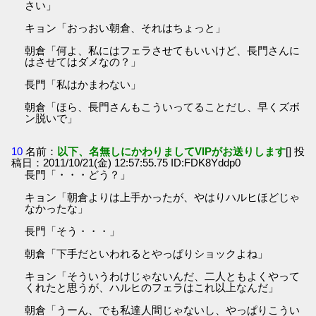
さい」
キョン「おっおい朝倉、それはちょっと」
朝倉「何よ、私にはフェラさせてもいいけど、長門さんに
はさせてはダメなの？」
長門「私はかまわない」
朝倉「ほら、長門さんもこういってることだし、早くズボ
ン脱いで」
10
名前：
以下、名無しにかわりましてVIPがお送りします
[] 投
稿日：2011/10/21(金) 12:57:55.75 ID:FDK8Yddp0
長門「・・・どう？」
キョン「朝倉よりは上手かったが、やはりハルヒほどじゃ
なかったな」
長門「そう・・・」
朝倉「下手だといわれるとやっぱりショックよね」
キョン「そういうわけじゃないんだ、二人ともよくやって
くれたと思うが、ハルヒのフェラはこれ以上なんだ」
朝倉「うーん、でも私達人間じゃないし、やっぱりこうい