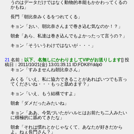
うのはデータだけではなく動物的本能もかかわってくるの
かもね」
長門「朝比奈みくるをつれてくる」
キョン「おい、朝比奈さんまで巻き込む気なのか！？」
朝倉「あら、私達は巻き込んでもよかったって言うの？」
キョン「そういうわけではないが・・・」
21
名前：
以下、名無しにかわりましてVIPがお送りします
[] 投
稿日：2011/10/21(金) 13:01:39.11 ID:FDK8Yddp0
キョン「すみませんね朝比奈さん」
みくる「いえ、私に協力できることがあればいつでも言っ
てくださいね・・・もっと舐めます？」
キョン「いえ、もう結構ですよ」
朝倉「ダメだったみたいね」
キョン「ああ、今気づいたがハルヒはお前たち二人みたい
に積極的に舐めてきたな」
朝倉「それは慣れとかじゃなくて、あなたが好きだから
よ。ねぇ長門さん？」