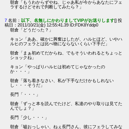
朝倉「もうわからずやね、じゃあ私が今からあなたにフェ
ラするけどそれで判断してみたら？」
7
名前：
以下、名無しにかわりましてVIPがお送りします
[] 投
稿日：2011/10/21(金) 12:55:41.39 ID:FDK8Yddp0
朝倉「どうだった？」
キョン「ああ、確かに興奮はしたが、ハルヒほど、いやハ
ルヒのフェラとは比べ物にならないくらい下手だ」
朝倉「まぁ初めてだからね、でもそういわれるとちょっと
ショックね」
キョン「やっぱりハルヒは初めてじゃなかったの
か・・・」
朝倉「落ち着きなさい、私が下手なだけかもしれない
し・・・そうだ」
長門「・・・」
朝倉「ずっと本を読んでたけど、私達のやり取りは見てた
んでしょ？」
長門「少し・・・」
朝倉「嘘おっしゃい、ねぇ長門さん、彼にフェラしてみな