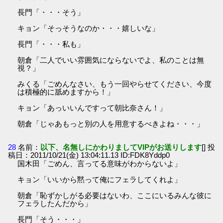
長門「・・・そう」
キョン「そっそうなのか・・・嬉しいな」
長門「・・・私も」
朝倉「二人でいい雰囲気にならないでよ、私のことは無
視？」
みくる「ごめんなさい、もう一回やらせてください、今度
は積極的に舐めますから！」
キョン「あっいいんですって朝比奈さん！」
朝倉「じゃあもっと別の人を用意するべきよね・・・」
28
名前：
以下、名無しにかわりましてVIPがお送りします
[] 投
稿日：2011/10/21(金) 13:04:11.13 ID:FDK8Yddp0
国木田「ごめん、言ってる意味がわからないよ」
キョン「いいから黙って俺にフェラしてくれよ」
朝倉「恥ずかしがる必要はないわ、ここにいるみんな彼に
フェラしたんだから」
長門「そう・・・」