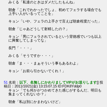
みくる「私達のときはダメだしたもんね」
朝倉「これでわかったでしょ、初めてフェラする場合でも
上手い人がいるってことを」
キョン「いや、フェラの上手さで言えば朝倉程度だった」
朝倉「じゃあどうして射精したの？」
キョン「男にフェラされているという背徳感でいつも以上
に興奮してしまってな」
長門「・・・」
みくる「そうですか・・・」
朝倉「ま・・・まぁそういう事もあるわよ」
キョン「お前ら引かないでくれ！」
51
名前：
以下、名無しにかわりましてVIPがお送りします
[] 投
稿日：2011/10/21(金) 13:15:07.15 ID:FDK8Yddp0
キョン「でも何かがつかめてきた感じがするんだ、明日も
集まってくれないか？」
朝倉「私は別にかまわないけど」