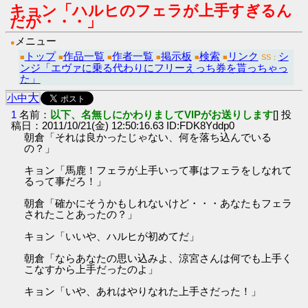
キョン「ハルヒのフェラが上手すぎるん
だが・・・」
メニュー
●
トップ
作品一覧
作者一覧
掲示板
検索
リンク
シ
■
■
■
■
■
■
SS：
ンジ「エヴァに乗る代わりにフリーえっち券を貰っちゃっ
た」
大
小
中
1
名前：
以下、名無しにかわりましてVIPがお送りします
[] 投
稿日：2011/10/21(金) 12:50:16.63 ID:FDK8Yddp0
朝倉「それは良かったじゃない、何を落ち込んでいる
の？」
キョン「馬鹿！フェラが上手いって事はフェラをしなれて
るって事だろ！」
朝倉「確かにそうかもしれないけど・・・あなたもフェラ
されたことあったの？」
キョン「いいや、ハルヒが初めてだ」
朝倉「ならあなたの思い込みよ、涼宮さんは何でも上手く
こなすから上手だったのよ」
キョン「いや、あれはやりなれた上手さだった！」