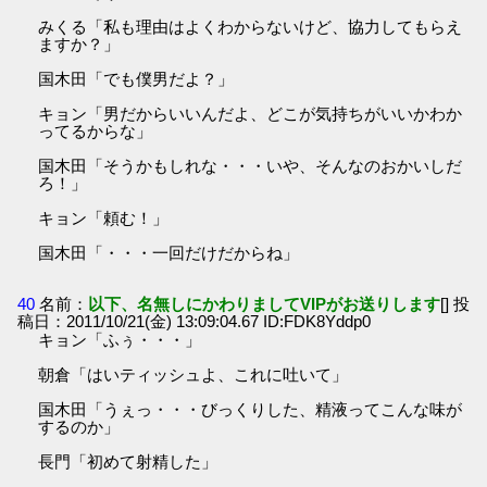
みくる「私も理由はよくわからないけど、協力してもらえ
ますか？」
国木田「でも僕男だよ？」
キョン「男だからいいんだよ、どこが気持ちがいいかわか
ってるからな」
国木田「そうかもしれな・・・いや、そんなのおかいしだ
ろ！」
キョン「頼む！」
国木田「・・・一回だけだからね」
40
名前：
以下、名無しにかわりましてVIPがお送りします
[] 投
稿日：2011/10/21(金) 13:09:04.67 ID:FDK8Yddp0
キョン「ふぅ・・・」
朝倉「はいティッシュよ、これに吐いて」
国木田「うぇっ・・・びっくりした、精液ってこんな味が
するのか」
長門「初めて射精した」