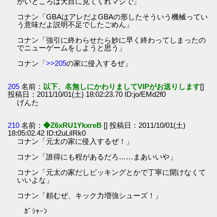
かいところは大目に見てくれマジで」
コナン「GBAはアレだよGBAの形したそういう機械ってい
う意味だよ説明不足でしたごめん」
コナン「強引に終わらせたら妙に早く終わってしまったの
でニューゲームをしようと思う」
コナン「
>>205
の家に侵入するぜ」
205
名前：
以下、名無しにかわりましてVIPがお送りします
[]
投稿日：2011/10/01(土) 18:02:23.70 ID:jo/EMd2f0
げんた
210
名前：
◆Z6xRU1YkxreB
[] 投稿日：2011/10/01(土)
18:05:02.42 ID:t2uLiIRk0
コナン「元太の家に侵入するぜ！」
コナン「誰得にも程があるだろ……まあいいや」
コナン「元太の家だしピッキングとかで丁寧に開けなくて
いいよな」
コナン「頼むぜ、キック力増強シューズ！」
ｶﾞｼｬｰﾝ