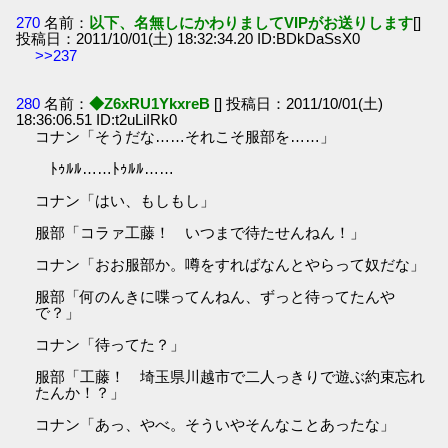
270
名前：
以下、名無しにかわりましてVIPがお送りします
[]
投稿日：2011/10/01(土) 18:32:34.20 ID:BDkDaSsX0
>>237
280
名前：
◆Z6xRU1YkxreB
[] 投稿日：2011/10/01(土)
18:36:06.51 ID:t2uLiIRk0
コナン「そうだな……それこそ服部を……」
ﾄｩﾙﾙ……ﾄｩﾙﾙ……
コナン「はい、もしもし」
服部「コラァ工藤！ いつまで待たせんねん！」
コナン「おお服部か。噂をすればなんとやらって奴だな」
服部「何のんきに喋ってんねん、ずっと待ってたんや
で？」
コナン「待ってた？」
服部「工藤！ 埼玉県川越市で二人っきりで遊ぶ約束忘れ
たんか！？」
コナン「あっ、やべ。そういやそんなことあったな」