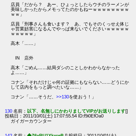
店員「だから？ あー、ひょっとしたらウチのラーメンが
美味しかったからメモってたのかもねーｗｗｗｗｗｗｗｗ
ｗｗ」
店員「刑事さんも食います？ あ、でもそのくっせえ体じ
ゃ営業妨害になるんでやっぱ来ないでくださいｗｗｗｗｗ
ｗｗｗｗｗ」
高木「……」
IN 店外
高木「ごめん……結局ダシのことしかわからなかった
よ……」
コナン「それだけじゃ何の証拠にもならない……どうにか
して店内をもっと調べたいな……」
コナン「……そうだ、
>>130
を使おう！」
130
名前：
以下、名無しにかわりましてVIPがお送りします
[]
投稿日：2011/10/01(土) 17:07:55.54 ID:f9i0EfOa0
ガイガーカウンター
142
名前：
◆Z6xRU1YkxreB
[] 投稿日：2011/10/01(土)