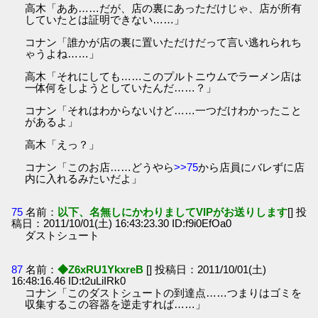
高木「ああ……だが、店の裏にあっただけじゃ、店が所有
していたとは証明できない……」
コナン「誰かが店の裏に置いただけだって言い逃れられち
ゃうよね……」
高木「それにしても……このプルトニウムでラーメン店は
一体何をしようとしていたんだ……？」
コナン「それはわからないけど……一つだけわかったこと
があるよ」
高木「えっ？」
コナン「このお店……どうやら
>>75
から店員にバレずに店
内に入れるみたいだよ」
75
名前：
以下、名無しにかわりましてVIPがお送りします
[] 投
稿日：2011/10/01(土) 16:43:23.30 ID:f9i0EfOa0
ダストシュート
87
名前：
◆Z6xRU1YkxreB
[] 投稿日：2011/10/01(土)
16:48:16.46 ID:t2uLiIRk0
コナン「このダストシュートの到達点……つまりはゴミを
収集するこの容器を逆走すれば……」