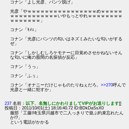
コナン「よし光彦、パンツ脱げ」
光彦「やｗｗｗｗｗｗｗｗｗｗｗｗｗｗｗｗめｗｗｗｗｗ
ｗｗｗｗｗｗｗｗｗｗｗいやもっとやれｗｗｗｗｗｗｗｗ
ｗｗｗｗｗｗｗ」
コナン「ｷﾒｪ」
コナン「光彦にパンツの匂いはネズミみたいな匂いがする
ぜ」
コナン「しかしむしろケモナーに目覚めさせかねないそん
な匂いに俺の股間の名探偵が反応」
コナン「うっ」
コナン「ふぅ」
コナン「オナニーだけじゃものたりねぇだろ。
>>270
呼んで
光彦と一緒に犯すか」
237
名前：
以下、名無しにかわりましてVIPがお送りします
[]
投稿日：2011/10/01(土) 18:16:40.72 ID:BDkDaSsX0
服部「工藤!埼玉県川越市で二人っきりで遊ぶ約束忘れたん
か!?」
という電話がかかる