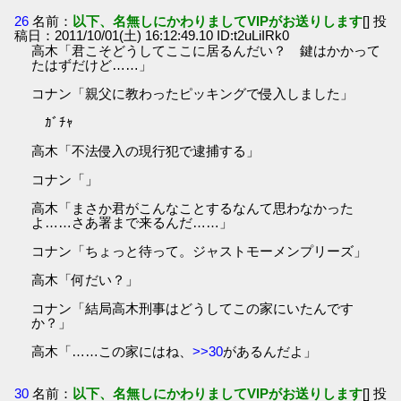
26
名前：
以下、名無しにかわりましてVIPがお送りします
[] 投
稿日：2011/10/01(土) 16:12:49.10 ID:t2uLiIRk0
高木「君こそどうしてここに居るんだい？ 鍵はかかって
たはずだけど……」
コナン「親父に教わったピッキングで侵入しました」
ｶﾞﾁｬ
高木「不法侵入の現行犯で逮捕する」
コナン「」
高木「まさか君がこんなことするなんて思わなかった
よ……さあ署まで来るんだ……」
コナン「ちょっと待って。ジャストモーメンプリーズ」
高木「何だい？」
コナン「結局高木刑事はどうしてこの家にいたんです
か？」
高木「……この家にはね、
>>30
があるんだよ」
30
名前：
以下、名無しにかわりましてVIPがお送りします
[] 投