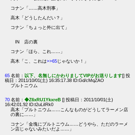
コナン「……高木刑事」
高木「どうしたんだい？」
コナン「ちょっと外に出て」
IN 店の裏
コナン「ほら、これ……」
高木「こ、これは
>>65
じゃないか！」
65
名前：
以下、名無しにかわりましてVIPがお送りします
[] 投
稿日：2011/10/01(土) 16:35:17.38 ID:Gd/cMqZAO
プルトニウム
70
名前：
◆Z6xRU1YkxreB
[] 投稿日：2011/10/01(土)
16:42:01.92 ID:t2uLiIRk0
高木「プルトニウム……こんなものがどうしてラーメン店
の裏に……」
コナン「金塊にプルトニウム……どうやら、ただのラーメ
ン店じゃないみたいだよ……」