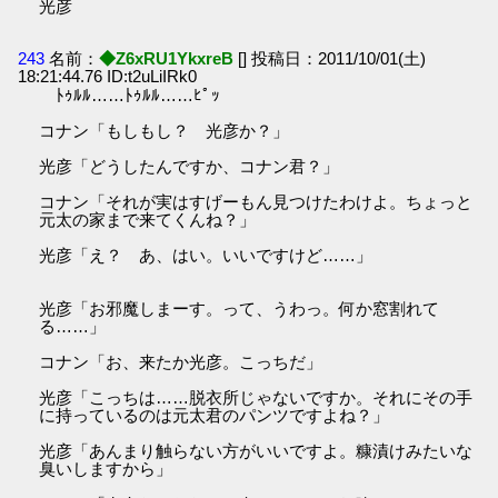
光彦
243
名前：
◆Z6xRU1YkxreB
[] 投稿日：2011/10/01(土)
18:21:44.76 ID:t2uLiIRk0
ﾄｩﾙﾙ……ﾄｩﾙﾙ……ﾋﾟｯ
コナン「もしもし？ 光彦か？」
光彦「どうしたんですか、コナン君？」
コナン「それが実はすげーもん見つけたわけよ。ちょっと
元太の家まで来てくんね？」
光彦「え？ あ、はい。いいですけど……」
光彦「お邪魔しまーす。って、うわっ。何か窓割れて
る……」
コナン「お、来たか光彦。こっちだ」
光彦「こっちは……脱衣所じゃないですか。それにその手
に持っているのは元太君のパンツですよね？」
光彦「あんまり触らない方がいいですよ。糠漬けみたいな
臭いしますから」