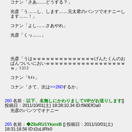
コナン「さあ……どうする？」
光彦「う……し、します……元太君のパンツでオナニーし
ます……！」
コナン「よし……さあやれ」
光彦「くっ……」
光彦「うはｗｗｗｗｗｗｗｗｗｗｗｗｗｗげんたくんのお
ぱんついいにおいｗｗｗｗｗｗｗｗｗｗｗｗｗｗｗｗｗｗ
ｗ」ｼｺｼｺ
コナン「ｷﾒｪ」
コナン「さて、次は
>>260
するか」
260
名前：
以下、名無しにかわりましてVIPがお送りします
[]
投稿日：2011/10/01(土) 18:28:10.34 ID:f9i0EfOa0
光彦のパンツでオナニー
265
名前：
◆Z6xRU1YkxreB
[] 投稿日：2011/10/01(土)
18:31:18.56 ID:t2uLiIRk0