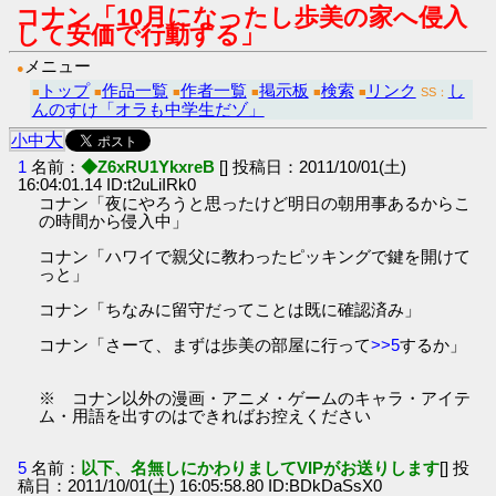
コナン「10月になったし歩美の家へ侵入
して安価で行動する」
メニュー
●
トップ
作品一覧
作者一覧
掲示板
検索
リンク
し
■
■
■
■
■
■
SS：
んのすけ「オラも中学生だゾ」
大
小
中
1
名前：
◆Z6xRU1YkxreB
[] 投稿日：2011/10/01(土)
16:04:01.14 ID:t2uLiIRk0
コナン「夜にやろうと思ったけど明日の朝用事あるからこ
の時間から侵入中」
コナン「ハワイで親父に教わったピッキングで鍵を開けて
っと」
コナン「ちなみに留守だってことは既に確認済み」
コナン「さーて、まずは歩美の部屋に行って
>>5
するか」
※ コナン以外の漫画・アニメ・ゲームのキャラ・アイテ
ム・用語を出すのはできればお控えください
5
名前：
以下、名無しにかわりましてVIPがお送りします
[] 投
稿日：2011/10/01(土) 16:05:58.80 ID:BDkDaSsX0