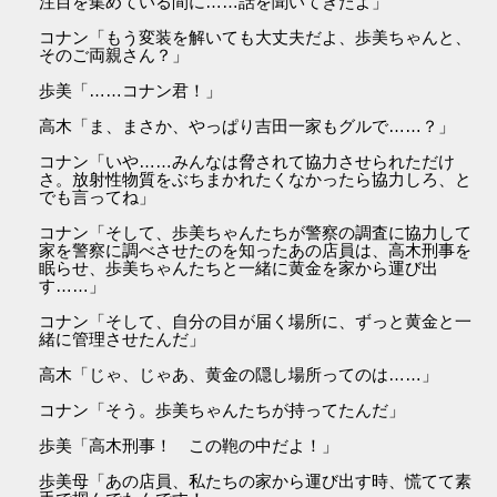
注目を集めている間に……話を聞いてきたよ」
コナン「もう変装を解いても大丈夫だよ、歩美ちゃんと、
そのご両親さん？」
歩美「……コナン君！」
高木「ま、まさか、やっぱり吉田一家もグルで……？」
コナン「いや……みんなは脅されて協力させられただけ
さ。放射性物質をぶちまかれたくなかったら協力しろ、と
でも言ってね」
コナン「そして、歩美ちゃんたちが警察の調査に協力して
家を警察に調べさせたのを知ったあの店員は、高木刑事を
眠らせ、歩美ちゃんたちと一緒に黄金を家から運び出
す……」
コナン「そして、自分の目が届く場所に、ずっと黄金と一
緒に管理させたんだ」
高木「じゃ、じゃあ、黄金の隠し場所ってのは……」
コナン「そう。歩美ちゃんたちが持ってたんだ」
歩美「高木刑事！ この鞄の中だよ！」
歩美母「あの店員、私たちの家から運び出す時、慌てて素