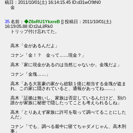
稿日：2011/10/01(土) 16:14:15.45 ID:d31wO9tN0
金
35
名前：
◆Z6xRU1YkxreB
[] 投稿日：2011/10/01(土)
16:19:05.88 ID:t2uLiIRk0
トリップ付け忘れてた。
高木「金があるんだよ」
コナン「金！？ 金って……現金？」
高木「家に現金があるのは当然じゃないか。金塊だよ」
コナン「金塊……」
高木「ある大富豪の家から総額１億に相当する金塊が盗ま
れ、この家に隠されていると、通報があってね……」
高木「証拠は無いし、家族は否定しているんだけど、別の
誰かが家族に秘密で隠したってことも考えられるしね」
高木「とりあえず家族に許可を取って調べてることにした
んだ」
コナン「でも、調べる最中に寝てちゃダメじゃん、高木刑
事」