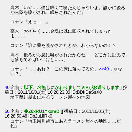
高木「いや……僕は眠くて寝たんじゃないよ。誰かに後ろ
から薬を嗅がされ、眠らされたんだ」
コナン「えっ……」
高木「おそらく……金塊は既に回収されてしまった
よ……」
コナン「誰に薬を嗅がされたとか、わからないの！？」
高木「後ろから急に嗅がされたからね……どこかに証拠で
も落ちてればいいけど……」
コナン「……あれ？ この床に落ちてるの、
>>40
じゃな
い？」
40
名前：
以下、名無しにかわりましてVIPがお送りします
[] 投
稿日：2011/10/01(土) 16:20:23.39 ID:BDkDaSsX0
埼玉県川越市にあるラーメン屋への地図
50
名前：
◆Z6xRU1YkxreB
[] 投稿日：2011/10/01(土)
16:28:50.48 ID:t2uLiIRk0
コナン「埼玉県川越市にあるラーメン屋への地図……だ
ね」