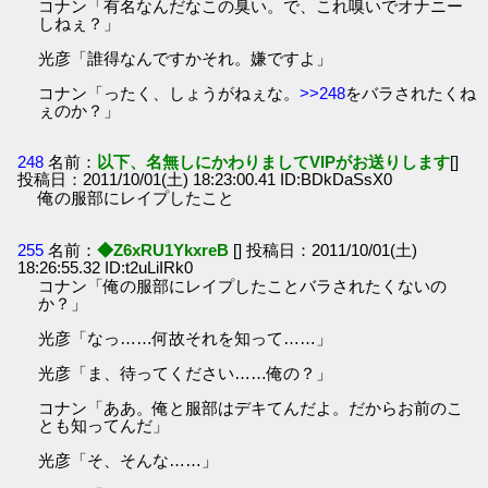
コナン「有名なんだなこの臭い。で、これ嗅いでオナニー
しねぇ？」
光彦「誰得なんですかそれ。嫌ですよ」
コナン「ったく、しょうがねぇな。
>>248
をバラされたくね
ぇのか？」
248
名前：
以下、名無しにかわりましてVIPがお送りします
[]
投稿日：2011/10/01(土) 18:23:00.41 ID:BDkDaSsX0
俺の服部にレイプしたこと
255
名前：
◆Z6xRU1YkxreB
[] 投稿日：2011/10/01(土)
18:26:55.32 ID:t2uLiIRk0
コナン「俺の服部にレイプしたことバラされたくないの
か？」
光彦「なっ……何故それを知って……」
光彦「ま、待ってください……俺の？」
コナン「ああ。俺と服部はデキてんだよ。だからお前のこ
とも知ってんだ」
光彦「そ、そんな……」