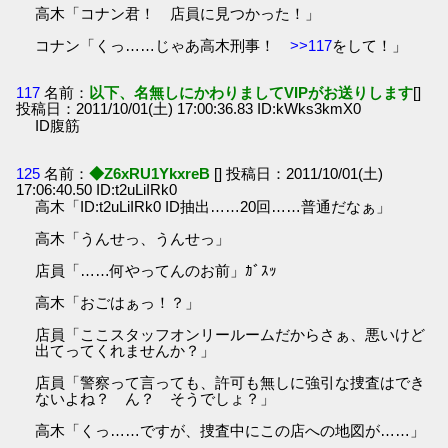
高木「コナン君！ 店員に見つかった！」
コナン「くっ……じゃあ高木刑事！
>>117
をして！」
117
名前：
以下、名無しにかわりましてVIPがお送りします
[]
投稿日：2011/10/01(土) 17:00:36.83 ID:kWks3kmX0
ID腹筋
125
名前：
◆Z6xRU1YkxreB
[] 投稿日：2011/10/01(土)
17:06:40.50 ID:t2uLiIRk0
高木「ID:t2uLiIRk0 ID抽出……20回……普通だなぁ」
高木「うんせっ、うんせっ」
店員「……何やってんのお前」ｶﾞｽｯ
高木「おごはぁっ！？」
店員「ここスタッフオンリールームだからさぁ、悪いけど
出てってくれませんか？」
店員「警察って言っても、許可も無しに強引な捜査はでき
ないよね？ ん？ そうでしょ？」
高木「くっ……ですが、捜査中にこの店への地図が……」