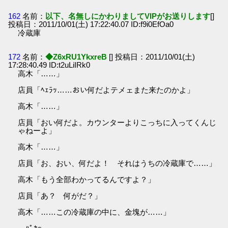
162
名前：
以下、名無しにかわりましてVIPがお送りします
[]
投稿日：2011/10/01(土) 17:22:40.07 ID:f9i0EfOa0
冷蔵庫
172
名前：
◆Z6xRU1YkxreB
[] 投稿日：2011/10/01(土)
17:28:40.49 ID:t2uLiIRk0
高木「……」
店員「ﾍｪﾗｯ……おい何だよテメェまた来たのかよ」
高木「……」
店員「おい何だよ。カウンターよりこっちに入ってくんじ
ゃねーよ」
高木「……」
店員「お、おい、何だよ！ それはうちの冷蔵庫で……」
高木「もう全部わかってるんですよ？」
店員「あ？ 何がだ？」
高木「……この冷蔵庫の中に、金塊が……」