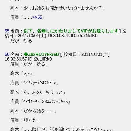
高木「少しお話をお聞かせいただけませんか？」
店員「……
>>55
」
55
名前：
以下、名無しにかわりましてVIPがお送りします
[] 投
稿日：2011/10/01(土) 16:30:08.75 ID:oJuxNclK0
だが、断る
60
名前：
◆Z6xRU1YkxreB
[] 投稿日：2011/10/01(土)
16:33:56.57 ID:t2uLiIRk0
店員「だが、断る」
高木「えっ」
店員「ﾍｨﾐｿﾗｰﾒﾝｵﾏﾁﾄﾞｫ」
高木「あ、あの、ちょっと」
店員「ﾍｨｵｶｰｹｰ1380ｴﾝﾅｰﾘｬｰｽ」
高木「だから話を……」
店員「ｱﾘｬｼﾀｰ」
高木「……駄目だ。話を聞いてくれそうにない……」