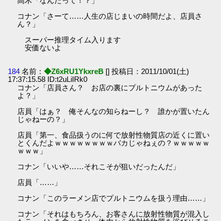
高木「なんだって！？」
コナン「さーて……人生の店じまいの時間だよ、店員さ
ん？」
スーパー推理タイム入ります
安価ないよ
184
名前：
◆Z6xRU1YkxreB
[] 投稿日：2011/10/01(土)
17:37:15.58 ID:t2uLiIRk0
コナン「店員さん？ お店の裏にプルトニウムがあった
よ？」
店員「はぁ？ 俺そんなの知らねーし？ 誰かが置いたん
じゃねーの？」
店員「第一、食品扱うのに何で放射性物質店の近くに置い
とくんだよｗｗｗｗｗｗｗｗバカじゃねぇの？ｗｗｗｗｗ
ｗｗｗ」
コナン「いいや……それこそが狙いだったんだ」
店員「……」
コナン「このラーメン店でプルトニウムを扱う理由……」
コナン「それはもちろん、お客さんに放射性物質が混入し