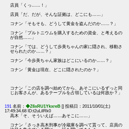
店員「くっ……！」
店員「だ、だが、そんな証拠は、どこにも……」
コナン「そもそも、どうして黄金を盗んだのか……？」
コナン「プルトニウムを購入するための資金、と考えるの
が自然……」
コナン「では、どうして歩美ちゃんの家に隠され、移動さ
せられたのか……？」
コナン「今歩美ちゃん家族はどこにいるのか……？」
コナン「黄金は現在、どこに隠されたのか？」
コナン「この店を調べ始めてから、あそこにいるずっと同
じお客さんが、あるテーブルを占領しているは何故か？」
191
名前：
◆Z6xRU1YkxreB
[] 投稿日：2011/10/01(土)
17:49:34.68 ID:t2uLiIRk0
高木「そ、そういえば……あそこに……」
コナン「さっき高木刑事が冷蔵庫を調べて貰って、店員の