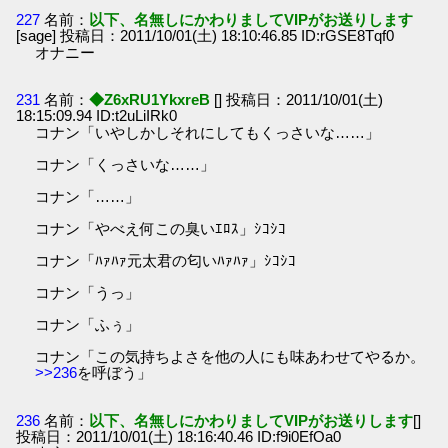
227
名前：
以下、名無しにかわりましてVIPがお送りします
[sage] 投稿日：2011/10/01(土) 18:10:46.85 ID:rGSE8Tqf0
オナニー
231
名前：
◆Z6xRU1YkxreB
[] 投稿日：2011/10/01(土)
18:15:09.94 ID:t2uLiIRk0
コナン「いやしかしそれにしてもくっさいな……」
コナン「くっさいな……」
コナン「……」
コナン「やべえ何この臭いｴﾛｽ」ｼｺｼｺ
コナン「ﾊｧﾊｧ元太君の匂いﾊｧﾊｧ」ｼｺｼｺ
コナン「うっ」
コナン「ふぅ」
コナン「この気持ちよさを他の人にも味あわせてやるか。
>>236
を呼ぼう」
236
名前：
以下、名無しにかわりましてVIPがお送りします
[]
投稿日：2011/10/01(土) 18:16:40.46 ID:f9i0EfOa0