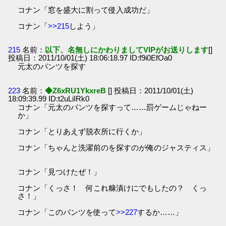
コナン「窓を盛大に割って侵入成功だ」
コナン「
>>215
しよう」
215
名前：
以下、名無しにかわりましてVIPがお送りします
[]
投稿日：2011/10/01(土) 18:06:18.97 ID:f9i0EfOa0
元太のパンツを探す
223
名前：
◆Z6xRU1YkxreB
[] 投稿日：2011/10/01(土)
18:09:39.99 ID:t2uLiIRk0
コナン「元太のパンツを探すって……罰ゲームじゃねー
か」
コナン「とりあえず脱衣所に行くか」
コナン「ちゃんと洗濯前のを探すのが俺のジャスティス」
コナン「見つけたぜ！」
コナン「くっさ！ 何これ糠漬けにでもしたの？ くっ
さ！」
コナン「このパンツを使って
>>227
するか……」