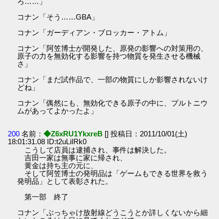
ろ……」
コナン「そう……GBA」
コナン「ガーディアン・ブロッカー・アトム」
コナン「阿笠博士が開発した、原発の影響への対策用の、
原子の力を無効化する影響を持つ物質を発生させる機械
さ」
コナン「まだ試作品で、一部の物質にしか影響されないけ
どね」
コナン「偶然にも、無効化できる原子の中に、プルトニウ
ムがあってよかったよ」
200
名前：
◆Z6xRU1YkxreB
[] 投稿日：2011/10/01(土)
18:01:31.08 ID:t2uLiIRk0
こうして店員は逮捕され、事件は解決した。
吉田一家は無事に家に帰され、
黄金は持ち主の元に、
そして阿笠博士の発明品は「ゲームもできる世界を救う
発明品」として表彰された。
第一部 終了
コナン「ぶっちゃけ放射線どうこうとか詳しくないから細