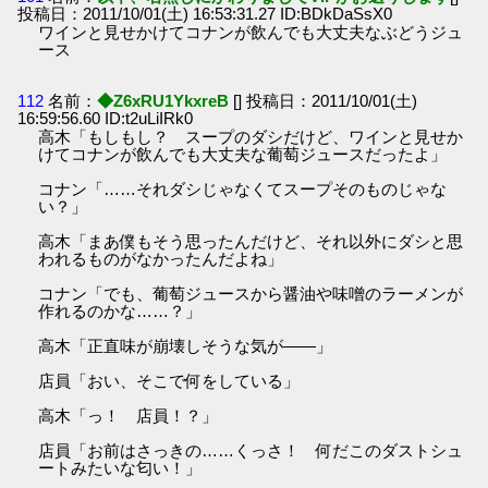
投稿日：2011/10/01(土) 16:53:31.27 ID:BDkDaSsX0
ワインと見せかけてコナンが飲んでも大丈夫なぶどうジュ
ース
112
名前：
◆Z6xRU1YkxreB
[] 投稿日：2011/10/01(土)
16:59:56.60 ID:t2uLiIRk0
高木「もしもし？ スープのダシだけど、ワインと見せか
けてコナンが飲んでも大丈夫な葡萄ジュースだったよ」
コナン「……それダシじゃなくてスープそのものじゃな
い？」
高木「まあ僕もそう思ったんだけど、それ以外にダシと思
われるものがなかったんだよね」
コナン「でも、葡萄ジュースから醤油や味噌のラーメンが
作れるのかな……？」
高木「正直味が崩壊しそうな気が――」
店員「おい、そこで何をしている」
高木「っ！ 店員！？」
店員「お前はさっきの……くっさ！ 何だこのダストシュ
ートみたいな匂い！」