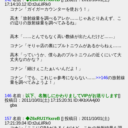
17:14:10.12 ID:t2uLiIRk0
コナン「ガイガーカウンターを使おう！」
高木「放射線量を調べるアレか……じゃあとりあえず、こ
の辺りの放射線量を調べてみるね」
高木「……とんでもなく高い数値が出たんだけど……」
コナン「そりゃ店の裏にプルトニウムがあるからねぇ……
高木「っていうか、僕らあのプルトニウムの近くにいて大
丈夫なのかな？」
コナン「細けぇこたぁいいんだよ！」
コナン「でも、これじゃ参考にならない……
>>146
の放射線
量を調べてみようよ！」
146
名前：
以下、名無しにかわりましてVIPがお送りします
[]
投稿日：2011/10/01(土) 17:15:20.91 ID:4KbXA4j00
gba
157
名前：
◆Z6xRU1YkxreB
[] 投稿日：2011/10/01(土)
17:21:39.04 ID:t2uLiIRk0
コナン「ここにGBAがあるんだけど、これの放射線量を調