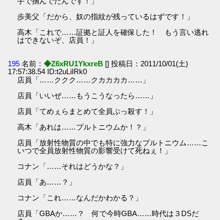
手で掴んでたんです！」
歩美父「だから、奴の指紋が残っているはずです！」
高木「これで……証拠と証人を確保した！ もう言い逃れ
はできないぞ、店員！」
195
名前：
◆Z6xRU1YkxreB
[] 投稿日：2011/10/01(土)
17:57:38.54 ID:t2uLiIRk0
店員「……ククク……クカカカカ……」
店員「いいぜ……もうこうなったら……」
店員「てめぇらまとめて全員ぶっ殺す！」
高木「あれは……プルトニウムか！？」
店員「放射性物質の中でも特に強力なプルトニウム……こ
いつで全員放射性物質の影響受けて死ねぇ！」
コナン「……それはどうかな？」
店員「あ……？」
コナン「これ……なんだかわかる？」
店員「GBAか……？ 何で今時GBA……時代は３DSだ