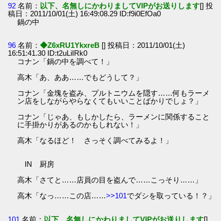
92
名前：
以下、名無しにかわりましてVIPがお送りします
[] 投
稿日：2011/10/01(土) 16:49:08.29 ID:f9i0EfOa0
鍋の中
96
名前：
◆Z6xRU1YkxreB
[] 投稿日：2011/10/01(土)
16:51:41.30 ID:t2uLiIRk0
コナン「鍋の中を調べて！」
高木「あ、ああ……でもどうして？」
コナン「金塊を盗み、プルトニウムを隠す……何もラーメ
ン店をしながらやらなくてもいいことばかりでしょ？」
コナン「じゃあ、もしかしたら、ラーメンに関係すること
に手掛かりがあるのかもしれない！」
高木「なるほど！ さっそく調べてみるよ！」
IN 厨房
高木「さてと……店員の目を盗んで……こっそり……」
高木「なっ……この店……
>>101
でダシを取っている！？」
101
名前：
以下、名無しにかわりましてVIPがお送りします
[]