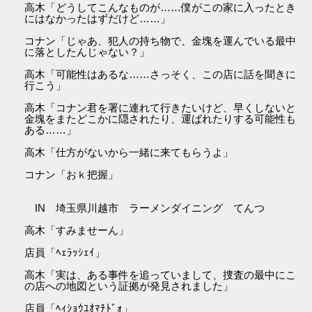
高木「どうしてこんなものが……僕がこの家に入ったとき
にはなかったはずだけど……」
コナン「じゃあ、犯人の持ち物で、金塊を運んでいる最中
に落としたんじゃない？」
高木「可能性はあるな……さっそく、この店に話を聞きに
行こう」
高木「コナン君を署に連れて行きたいけど、早くしないと
金塊をまたどこかに隠されたり、運ばれたりする可能性も
ある……」
高木「仕方がないから一緒に来てもらうよ」
コナン「おｋ把握」
IN 埼玉県川越市 ラーメンダイニング てんつ
高木「すみませーん」
店員「ﾍｪﾗｯｼｪｲ」
高木「実は、ある事件を追っていまして、捜査の最中にこ
の店への地図という証拠が発見されました」
店員「ﾍｨｼｮｳﾕｵﾏﾁﾄﾞｫ」