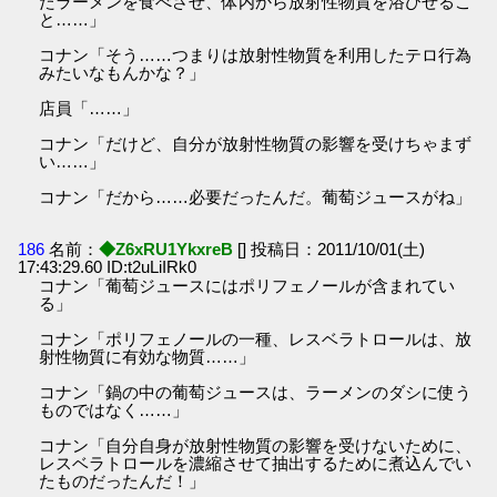
たラーメンを食べさせ、体内から放射性物質を浴びせるこ
と……」
コナン「そう……つまりは放射性物質を利用したテロ行為
みたいなもんかな？」
店員「……」
コナン「だけど、自分が放射性物質の影響を受けちゃまず
い……」
コナン「だから……必要だったんだ。葡萄ジュースがね」
186
名前：
◆Z6xRU1YkxreB
[] 投稿日：2011/10/01(土)
17:43:29.60 ID:t2uLiIRk0
コナン「葡萄ジュースにはポリフェノールが含まれてい
る」
コナン「ポリフェノールの一種、レスベラトロールは、放
射性物質に有効な物質……」
コナン「鍋の中の葡萄ジュースは、ラーメンのダシに使う
ものではなく……」
コナン「自分自身が放射性物質の影響を受けないために、
レスベラトロールを濃縮させて抽出するために煮込んでい
たものだったんだ！」