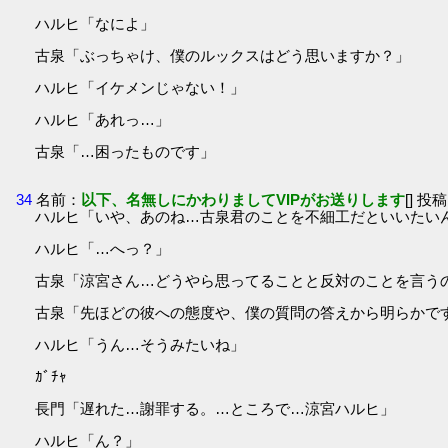
ハルヒ「なによ」
古泉「ぶっちゃけ、僕のルックスはどう思いますか？」
ハルヒ「イケメンじゃない！」
ハルヒ「あれっ…」
古泉「…困ったものです」
34
名前：
以下、名無しにかわりましてVIPがお送りします
[] 投稿
ハルヒ「いや、あのね…古泉君のことを不細工だといいたい
ハルヒ「…へっ？」
古泉「涼宮さん…どうやら思ってることと反対のことを言う
古泉「先ほどの彼への態度や、僕の質問の答えから明らかで
ハルヒ「うん…そうみたいね」
ｶﾞﾁｬ
長門「遅れた…謝罪する。…ところで…涼宮ハルヒ」
ハルヒ「ん？」