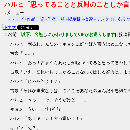
ハルヒ「思ってることと反対のことしか言
メニュー
●
トップ
作品一覧
作者一覧
掲示板
検索
リンク
あり
■
■
■
■
■
■
SS：
大
小
中
1
名前：
以下、名無しにかわりましてVIPがお送りします
[] 投稿日
ハルヒ「困るわこんなの！キョンに好き好き言うはめになっ
古泉「……」
ハルヒ「あっ！古泉くんあたしが嘘ついてると思ってるわね
古泉「いえ、団長のおっしゃることなので信じる努力はしま
ハルヒ「じゃあ何よ！？」
古泉「それが事実ならば、これこそあなたの望んだ不思議な
ハルヒ「うっ……そ、そうだけど……」
キョン「ういーっす｣ｶﾞﾁｬ
ハルヒ「あ！キョン！大っ嫌い！！」
キョン「え？」