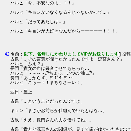
ハルヒ「今、不安なのよ…！！」
ハルヒ「キョンがいなくなるんじゃないかって…」
ハルヒ「だってあたしは…」
ハルヒ「キョンが大好きなんだからーーーーー！！！」
42
名前：
以下、名無しにかわりましてVIPがお送りします
[] 投稿
古泉「…その言葉が聞きたかったんですよ。涼宮さん？」
ハルヒ「ふえ？」
長門「貴女の声は録音させてもらった…」
ハルヒ「～～～～///ちょっ、いつの間に///」
長門「あしからず」ﾀﾞﾀﾞﾀﾞﾀﾞ･･
ハルヒ「こらー！！まちなさーい！」
翌日・屋上
古泉「…ということだったんですよ」
キョン「まさかお前らが仕組んでいたとはな…」
古泉「ええ、長門さんの力を借りてね。」
古泉「貴方と涼宮さんの関係が、見てて歯がゆかったもので