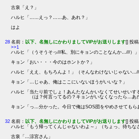
古泉「え？」
ハルヒ「……えっ？……あ、あれ？」
はよ
28
名前：
以下、名無しにかわりましてVIPがお送りします
[] 投稿
>>1
ハルヒ「（うそうそっ///私、別にキョンのことなんか…///）
キョン「おい・・・今のはホントか？」
ハルヒ「ええ、もちろんよ！」（そんなわけないじゃない…//
キョン「…じゃあ、俺はここにいないほうがいいな？」
ハルヒ「当たり前でしょ！あんたなんかいなくてせいせいす
（は？何言ってるの？キョンがいなくなったら…あ
キョン「っ…分かった。今日で俺はSOS団をやめさせてもらお
32
名前：
以下、名無しにかわりましてVIPがお送りします
[] 投稿
ハルヒ「もう帰ってくんじゃないわよ～」（ちょっ、待ちな
古泉「…涼宮さん」