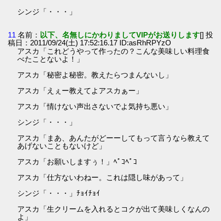
シンジ「・・・」
11
名前：
以下、名無しにかわりましてVIPがお送りします
[] 投
稿日：2011/09/24(土) 17:52:16.17 ID:asRhRPYzO
アスカ「これどうやって作ったの？こんな美味しい料理食
べたことないよ！」
アスカ「秘密よ秘密。教えたらつまんないし」
アスカ「えぇー教えてよアスカぁー」
アスカ「情けない声出さないでよ気持ち悪い」
シンジ「・・・」
アスカ「まあ、あんたがどーーしてもって言うなら教えて
あげないこともないけど」
アスカ「お願いしますぅ！」ﾍﾟｺﾍﾟｺ
アスカ「仕方ないわねー。これは隠し味があって」
シンジ「・・・」ﾁｮｲﾁｮｲ
アスカ「生クリームを入れるとコクが出て美味しくなんの
よ」