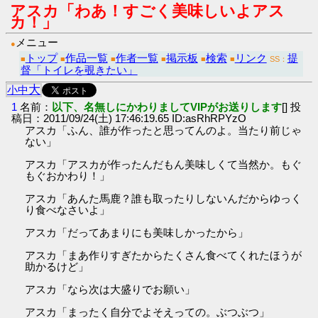
アスカ「わあ！すごく美味しいよアス
カ！」
メニュー
●
トップ
作品一覧
作者一覧
掲示板
検索
リンク
提
■
■
■
■
■
■
SS：
督「トイレを覗きたい」
大
小
中
1
名前：
以下、名無しにかわりましてVIPがお送りします
[] 投
稿日：2011/09/24(土) 17:46:19.65 ID:asRhRPYzO
アスカ「ふん、誰が作ったと思ってんのよ。当たり前じゃ
ない」
アスカ「アスカが作ったんだもん美味しくて当然か。もぐ
もぐおかわり！」
アスカ「あんた馬鹿？誰も取ったりしないんだからゆっく
り食べなさいよ」
アスカ「だってあまりにも美味しかったから」
アスカ「まあ作りすぎたからたくさん食べてくれたほうが
助かるけど」
アスカ「なら次は大盛りでお願い」
アスカ「まったく自分でよそえっての。ぶつぶつ」