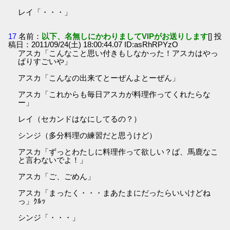
レイ「・・・」
17
名前：
以下、名無しにかわりましてVIPがお送りします
[] 投
稿日：2011/09/24(土) 18:00:44.07 ID:asRhRPYzO
アスカ「こんなこと思い付きもしなかった！アスカはやっ
ぱりすごいや」
アスカ「こんなの出来てとーぜんよとーぜん」
アスカ「これからも毎日アスカが料理作ってくれたらな
ー」
レイ（セカンドはなにしてるの？）
シンジ（多分料理の練習だと思うけど）
アスカ「ずっとわたしに料理作って欲しい？ば、馬鹿なこ
と言わないでよ！」
アスカ「ご、ごめん」
アスカ「まったく・・・まあたまにだったらいいけどね
っ」ｸﾙｯ
シンジ「・・・」