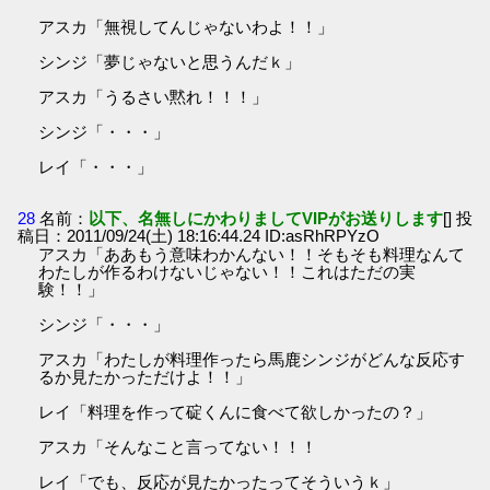
アスカ「無視してんじゃないわよ！！」
シンジ「夢じゃないと思うんだｋ」
アスカ「うるさい黙れ！！！」
シンジ「・・・」
レイ「・・・」
28
名前：
以下、名無しにかわりましてVIPがお送りします
[] 投
稿日：2011/09/24(土) 18:16:44.24 ID:asRhRPYzO
アスカ「ああもう意味わかんない！！そもそも料理なんて
わたしが作るわけないじゃない！！これはただの実
験！！」
シンジ「・・・」
アスカ「わたしが料理作ったら馬鹿シンジがどんな反応す
るか見たかっただけよ！！」
レイ「料理を作って碇くんに食べて欲しかったの？」
アスカ「そんなこと言ってない！！！
レイ「でも、反応が見たかったってそういうｋ」