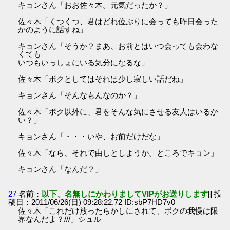
キョンさん「おお佐々木。元気だったか？」
佐々木「くつくつ、君はどれ位ぶりに会っても昨日会った
かのように話すね」
キョンさん「そうか？まあ、お前とはいつ会っても会わな
くても
いつもいっしょにいる気分になるな」
佐々木「ボクとしてはそれは少し寂しい話だね」
キョンさん「そんなもんなのか？」
佐々木「ボク以外に、君をそんな気にさせる友人はいるか
い？」
キョンさん「・・・いや、お前だけだな」
佐々木「なら、それで由しとしようか。ところでキョン」
キョンさん「なんだ？」
27
名前：
以下、名無しにかわりましてVIPがお送りします
[] 投
稿日：2011/06/26(日) 09:28:22.72 ID:sbP7HD7v0
佐々木「これだけ放ったらかしにされて、ボクの我慢は限
界なんだよ？///」シュル