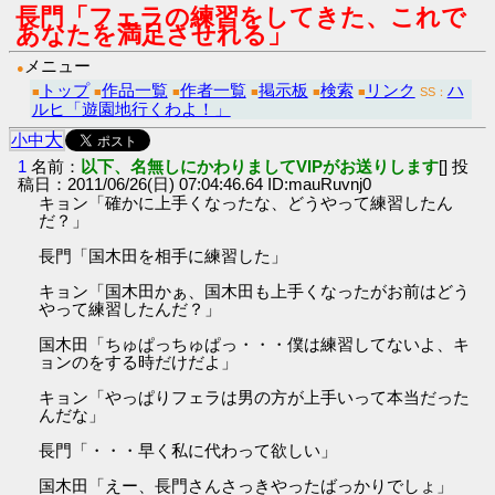
長門「フェラの練習をしてきた、これで
あなたを満足させれる」
メニュー
●
トップ
作品一覧
作者一覧
掲示板
検索
リンク
ハ
■
■
■
■
■
■
SS：
ルヒ「遊園地行くわよ！」
大
小
中
1
名前：
以下、名無しにかわりましてVIPがお送りします
[] 投
稿日：2011/06/26(日) 07:04:46.64 ID:mauRuvnj0
キョン「確かに上手くなったな、どうやって練習したん
だ？」
長門「国木田を相手に練習した」
キョン「国木田かぁ、国木田も上手くなったがお前はどう
やって練習したんだ？」
国木田「ちゅぱっちゅぱっ・・・僕は練習してないよ、キ
ョンのをする時だけだよ」
キョン「やっぱりフェラは男の方が上手いって本当だった
んだな」
長門「・・・早く私に代わって欲しい」
国木田「えー、長門さんさっきやったばっかりでしょ」