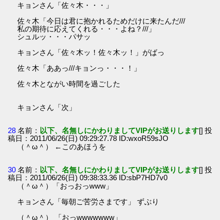
キョンさん「佐々木・・・」
佐々木「今日は君に抱かれるためだけに来たんだ///
私の期待に応えてくれる・・・よね？///」
シュルッ・・・パサッ
キョンさん「佐々木ッ！佐々木ッ！」がばっ
佐々木「ああっ///キョンっ・・・！」
佐々木とながい時間を過ごした
キョンさん「次」
28
名前：
以下、名無しにかわりましてVIPがお送りします
[] 投
稿日：2011/06/26(日) 09:29:27.78 ID:wxoR59sJO
（＾ω＾） ←このあほうを
30
名前：
以下、名無しにかわりましてVIPがお送りします
[] 投
稿日：2011/06/26(日) 09:38:33.36 ID:sbP7HD7v0
（＾ω＾）「おっおっwww」
キョンさん「毎朝ご苦労さまです」 ずぶり
（＾ω＾） 「おっwwwwwww」