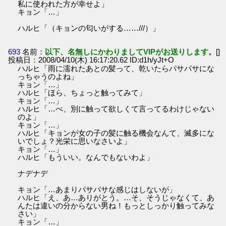
私に使われた方が幸せよ」
キョン「…」
ハルヒ「（キョンの匂いがする……///）」
693
名前：
以下、名無しにかわりましてVIPがお送りします。
[]
投稿日：2008/04/10(木) 16:17:20.62 ID:d1h/yJt+O
ハルヒ「雨に濡れたあとの髪って、乾いたらパサパサにな
っちゃうのよね」
キョン「…」
ハルヒ「ほら、ちょっと触ってみて」
キョン「…」
ハルヒ「…べ、別に触って欲しくて言ってるわけじゃない
のよ」
キョン「…」
ハルヒ「キョンが女の子の髪に触る機会なんて、滅多にな
いでしょ？光栄に思いなさいよ」
キョン「…」
ハルヒ「もういい。なんでもないわよ」
ナデナデ
キョン「…あまりパサパサな感じはしないが」
ハルヒ「え、あ…ありがとう。…そ、そうじゃなくて、あ
んたは違いの分からない男ね！もっとしっかり触ってみな
さい」
キョン「…」