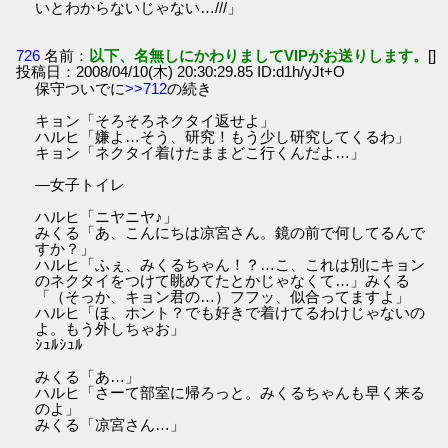
いとわからないじゃない…///」
726
名前：
以下、名無しにかわりましてVIPがお送りします。
[]
投稿日：2008/04/10(木) 20:30:29.85 ID:d1h/yJt+O
保守ついでに
>>712
の続き
キョン「そろそろネクタイ返せよ」
ハルヒ「嫌よ…そう、研究！もう少し研究してくるわ」
キョン「ネクタイ着けたままどこ行くんだよ…」
―女子トイレ
ハルヒ「ニヤニヤ♪」
みくる「あ、こんにちは凉宮さん。鏡の前で何してるんで
すか？」
ハルヒ「ふぇ、みくるちゃん！？…こ、これは別にキョン
のネクタイをつけて眺めてたとかじゃなくて…」みくる
「（そっか、キョン君の…）フフッ、似合ってますよ」
ハルヒ「ほ、ホント？でも好きで着けてるわけじゃないの
よ。もう外しちゃお」
ｼｭﾙｼｭﾙ
みくる「あ…」
ハルヒ「さーて部室に帰ろっと。みくるちゃんも早く来る
のよ」
みくる「凉宮さん…」