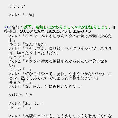
ナデナデ
ハルヒ「…///」
712
名前：
以下、名無しにかわりましてVIPがお送りします。
[]
投稿日：2008/04/10(木) 18:26:10.45 ID:d1h/yJt+O
ハルヒ「キョン、みくるちゃんの次の衣装は男装に決めた
わ」
キョン「なんでまた」
ハルヒ「ギャップよ。ロリ顔、巨乳にワイシャツ、ネクタ
イ。願ったり叶ったりだわ」
キョン「…」
ハルヒ「ネクタイ締める練習するからあんたの貸しなさ
い」
キョン「…」
ハルヒ「確かこうやって…あれ、うまくいかないわね。キ
ョン、黙ってみてないでちょっとは教えなさいよ」
キョン「…」
ハルヒ「な、何よ。急に近付いてきて…」
ｼｭﾙｼｭﾙ、ｷｭｯ
ハルヒ「あ、う…」
キョン「…」
ハルヒ「馬鹿キョン！も、もう少しゆっくり教えてくれな