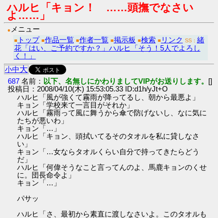
ハルヒ「キョン！ ……頭撫でなさい
よ……」
メニュー
●
トップ
作品一覧
作者一覧
掲示板
検索
リンク
緒
■
■
■
■
■
■
SS：
花「はい、ご予約ですか？」ハルヒ「そう！5人でよろし
く！」
大
小
中
687
名前：
以下、名無しにかわりましてVIPがお送りします。
[]
投稿日：2008/04/10(木) 15:53:05.33 ID:d1h/yJt+O
ハルヒ「風が強くて霧雨が降ってるし、朝から最悪よ」
キョン「学校来て一言目がそれか」
ハルヒ「霧雨って風に舞うから傘で防げないし、なに気に
たちが悪いわ」
キョン「…」
ハルヒ「キョン、頭拭いてるそのタオルを私に貸しなさ
い」
キョン「…女ならタオルくらい自分で持ってきたらどう
だ」
ハルヒ「何偉そうなこと言ってんのよ、馬鹿キョンのくせ
に。団長命令よ」
キョン「…」
パサッ
ハルヒ「さ、最初から素直に渡しなさいよ。このタオルも