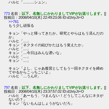
ハルヒ「………シュン」
773
名前：
以下、名無しにかわりましてVIPがお送りします。
[]
投稿日：2008/04/10(木) 22:49:23.06 ID:d1h/yJt+O
>>761
もう少し頑張る
キョン「やっと帰ってきたか。研究とやらはもう済んだの
か」
ハルヒ「…」
キョン「ネクタイの結びかたはもう覚えたか」
ハルヒ「…」
キョン「…今日はみんな遅いな」
ハルヒ「…」
キョン「…」
キョン「よし、じゃあ復習としてもう一回ネクタイを締め
てやるからこっちこいよ」
ハルヒ「…うん///」
797
名前：
以下、名無しにかわりましてVIPがお送りします。
[]
投稿日：2008/04/10(木) 23:37:57.02 ID:d1h/yJt+O
ハルヒ「あーもう、つまんない！どうしてこんなにネタが
ないの？」
キョン「ないもんはしょうがないだろ」