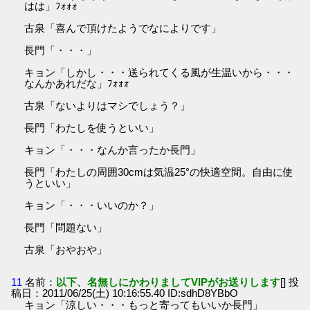
はは」ﾌｫｫｫ
古泉「喜んで頂けたようでなによりです」
長門「・・・」
キョン「しかし・・・送られてくる風が生温いから・・・
なんかあれだな」ﾌｫｫｫ
古泉「ないよりはマシでしょう？」
長門「わたしを使うといい」
キョン「・・・なんか言ったか長門」
長門「わたしの周囲30cmは気温25°の快適空間。自由に使
うといい」
キョン「・・・いいのか？」
長門「問題ない」
古泉「おやおや」
11
名前：
以下、名無しにかわりましてVIPがお送りします
[] 投
稿日：2011/06/25(土) 10:16:55.40 ID:sdhD8YBbO
キョン「涼しい・・・もっと寄ってもいいか長門」