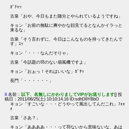
ｶﾞﾁｬｯ
古泉「おや、今日もまた随分とやられているようですね」
キョン「お前の無駄に爽やかな顔見てるとなんかイラっと
来るな」
古泉「そう言わずに、今日はこんなものを持ってきたんで
す」ｽｯ
キョン「・・・なんだそりゃ」
古泉「今話題の羽のない扇風機ですよ」
キョン「おぉっ！それはいいな」ｶﾞﾀｯ
長門「・・・・・・」
8
名前：
以下、名無しにかわりましてVIPがお送りします
[] 投
稿日：2011/06/25(土) 10:10:14.16 ID:sdhD8YBbO
キョン「すごいな・・・どうやって風出してんだこれ」ﾌｫｫ
ｫ
古泉「さあ？」
キョン「ああああ・・・って羽ないから意味ないな、あは