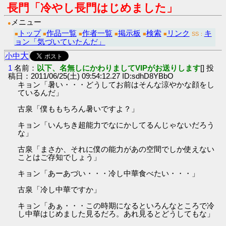
長門「冷やし長門はじめました」
メニュー
●
トップ
作品一覧
作者一覧
掲示板
検索
リンク
キ
■
■
■
■
■
■
SS：
ョン「気づいていたんだ」
大
小
中
1
名前：
以下、名無しにかわりましてVIPがお送りします
[] 投
稿日：2011/06/25(土) 09:54:12.27 ID:sdhD8YBbO
キョン「暑い・・・どうしてお前はそんな涼やかな顔をし
ているんだ」
古泉「僕ももちろん暑いですよ？」
キョン「いんちき超能力でなにかしてるんじゃないだろう
な」
古泉「まさか、それに僕の能力があの空間でしか使えない
ことはご存知でしょう」
キョン「あーあづい・・・冷し中華食べたい・・・」
古泉「冷し中華ですか」
キョン「あぁ・・・この時期になるといろんなところで冷
し中華はじめました見るだろ。あれ見るとどうしてもな」