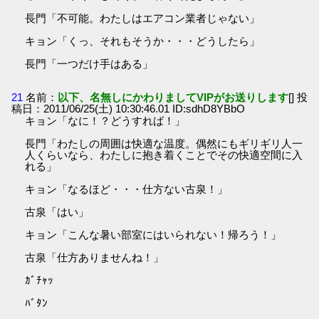
長門「不可能。わたしはエアコン業者じゃない」
キョン「くっ、それもそうか・・・どうしたら」
長門「一つだけ手はある」
21
名前：
以下、名無しにかわりましてVIPがお送りします
[] 投
稿日：2011/06/25(土) 10:30:46.01 ID:sdhD8YBbO
キョン「なに！？どうすれば！」
長門「わたしの周囲は快適な温度。偶然にもギリギリ人一
人くらいなら、わたしに抱き着くことでその快適空間に入
れる」
キョン「なるほど・・・仕方ない古泉！」
古泉「はい」
キョン「こんな暑い部室にはいられない！帰ろう！」
古泉「仕方ありませんね！」
ｶﾞﾁｬｯ
ﾊﾞﾀﾝ