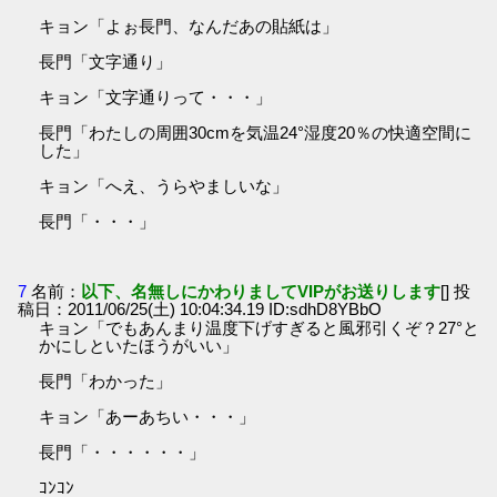
キョン「よぉ長門、なんだあの貼紙は」
長門「文字通り」
キョン「文字通りって・・・」
長門「わたしの周囲30cmを気温24°湿度20％の快適空間に
した」
キョン「へえ、うらやましいな」
長門「・・・」
7
名前：
以下、名無しにかわりましてVIPがお送りします
[] 投
稿日：2011/06/25(土) 10:04:34.19 ID:sdhD8YBbO
キョン「でもあんまり温度下げすぎると風邪引くぞ？27°と
かにしといたほうがいい」
長門「わかった」
キョン「あーあちい・・・」
長門「・・・・・・」
ｺﾝｺﾝ