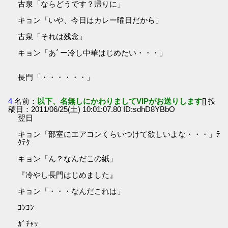
古泉「ならどうです？帰りに」
キョン「いや、今日はカレー曜日だから」
古泉「それは残念」
キョン「あﾞー冷し中華はじめたい・・・」
長門「・・・・・・」
4
名前：
以下、名無しにかわりましてVIPがお送りします
[] 投
稿日：2011/06/25(土) 10:01:07.80 ID:sdhD8YBbO
翌日
キョン「部室にエアコンくらいつけて欲しいよな・・・」ﾃ
ｸﾃｸ
キョン「ん？なんだこの紙」
『冷やし長門はじめました』
キョン「・・・なんだこれは」
ｺﾝｺﾝ
ｶﾞﾁｬｯ