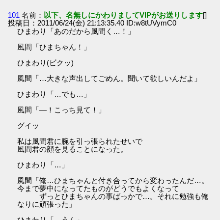
101
名前：
以下、名無しにかわりましてVIPがお送りします
[]
投稿日：2011/06/24(金) 21:13:35.40 ID:w8tUVymC0
ひまわり「あのだから風間く…！」
風間「ひまちゃん！」
ひまわり(ビクッ)
風間「…大きな声出してごめん。聞いて欲しいんだよ」
ひまわり「…でも…」
風間「―！こっち見て！」
グイッ
私は風間君に腕を引っ張られたせいで
風間君の顔を見ることになった。
ひまわり「…」
風間「俺…ひまちゃんと付き合ってから変わったんだ…。
今まで夢中になってたものがどうでもよくなって
ずっとひまちゃんの事ばっかで…。それに勉強も俺
なりに頑張った」
ひまわり「…うん」