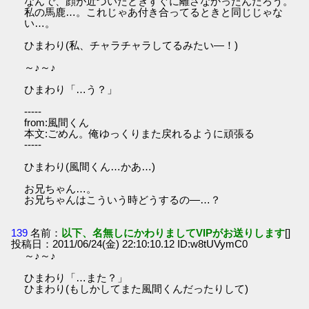
なんで、顔が近づいたときすぐに離さなかったんだろう。
私の馬鹿…。これじゃあ付き合ってるときと同じじゃな
い…。
ひまわり(私、チャラチャラしてるみたい―！)
～♪～♪
ひまわり「…う？」
-----
from:風間くん
本文:ごめん。俺ゆっくりまた戻れるように頑張る
-----
ひまわり(風間くん…かあ…)
お兄ちゃん…。
お兄ちゃんはこういう時どうするの―…？
139
名前：
以下、名無しにかわりましてVIPがお送りします
[]
投稿日：2011/06/24(金) 22:10:10.12 ID:w8tUVymC0
～♪～♪
ひまわり「…また？」
ひまわり(もしかしてまた風間くんだったりして)