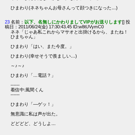
ひまわり(ネネちゃんお母さんって顔つきになった…)
23
名前：
以下、名無しにかわりましてVIPがお送りします
[] 投
稿日：2011/06/24(金) 17:30:43.45 ID:w8tUVymC0
ネネ「じゃあ私これからマサオと出掛けるから、またね！
ひまちゃん」
ひまわり「はい、また今度。」
ひまわり(幸せそうで羨ましい…)
～♪～♪
ひまわり「…電話？」
------
着信中:風間くん
------
ひまわり「―ゲッ！」
無意識に私は声が出た。
どどどど、どうしよ…