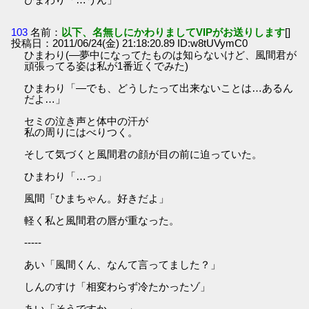
103
名前：
以下、名無しにかわりましてVIPがお送りします
[]
投稿日：2011/06/24(金) 21:18:20.89 ID:w8tUVymC0
ひまわり(―夢中になってたものは知らないけど、風間君が
頑張ってる姿は私が1番近くでみた)
ひまわり「―でも、どうしたって出来ないことは…あるん
だよ…」
セミの泣き声と体中の汗が
私の周りにはべりつく。
そして気づくと風間君の顔が目の前に迫っていた。
ひまわり「…っ」
風間「ひまちゃん。好きだよ」
軽く私と風間君の唇が重なった。
-----
あい「風間くん、なんて言ってました？」
しんのすけ「相変わらず冷たかったゾ」
あい「そうですか…。」