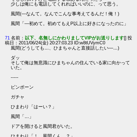
少しは俺にも電話してくれればいいのに、って思う。
風間(―なんて。なんでこんな事考えてるんだ！俺！)
風間「―初めて。初めてもえP以上に好きになったのに」
71
名前：
以下、名無しにかわりましてVIPがお送りします
[] 投
稿日：2011/06/24(金) 20:27:03.23 ID:w8tUVymC0
風間(どうしても…、ひまちゃんと直接話したい―…)
ダッ
そして俺は無意識にひまちゃんの住んでいる家に向かって
いた。
-----
ピンポーン
ガチャ
ひまわり「はーい？」
風間「…」
ドアを開けると風間君がいた。
ひまわり「！…風間くん…？」