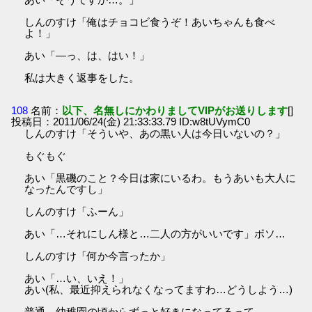
しんのすけ「俺はチョコビ食うぞ！あいちゃんも食べ
よ！」
あい「―っ、は、はい！」
私は大きく返事をした。
108
名前：
以下、名無しにかわりましてVIPがお送りします
[]
投稿日：2011/06/24(金) 21:33:33.79 ID:w8tUVymC0
しんのすけ「そういや、あの黒い人は今日いないの？」
もぐもぐ
あい「黒磯のこと？今日は家にいるわ。もうあいも大人に
なったんですし」
しんのすけ「ふーん」
あい「…それにしん様と…二人の方がいいです」ボソ…
しんのすけ「何か今言ったか」
あい「…い、いえ！」
あい(私、最近抑えられなくなってますわ…どうしよう…)
普通、幼稚園の頃からずっと好きになってるって