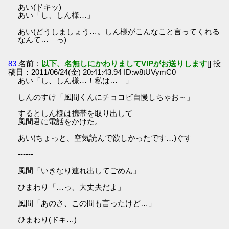
あい(ドキッ)
あい「し、しん様…」
あい(どうしましょう…。しん様がこんなこと言ってくれる
なんて…―っ)
83
名前：
以下、名無しにかわりましてVIPがお送りします
[] 投
稿日：2011/06/24(金) 20:41:43.94 ID:w8tUVymC0
あい「し、しん様…！私は…―」
しんのすけ「風間くんにチョコビ自慢しちゃお～」
するとしん様は携帯を取り出して
風間君に電話をかけた。
あい(ちょっと、空気読んで欲しかったです…)ぐす
------
風間「いきなり連れ出してごめん」
ひまわり「…っ、大丈夫だよ」
風間「あのさ、この間も言ったけど…」
ひまわり(ドキ…)