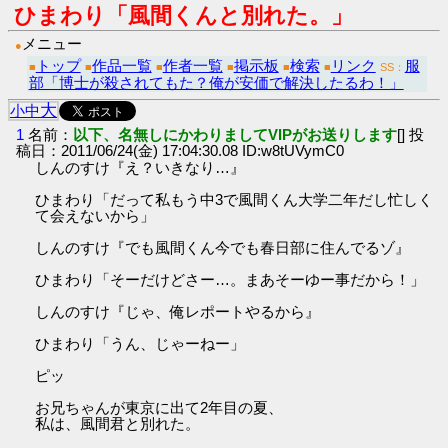
ひまわり「風間くんと別れた。」
メニュー
●
トップ
作品一覧
作者一覧
掲示板
検索
リンク
服
■
■
■
■
■
■
SS：
部「博士が殺されてもた？俺が安価で解決したるわ！」
大
小
中
1
名前：
以下、名無しにかわりましてVIPがお送りします
[] 投
稿日：2011/06/24(金) 17:04:30.08 ID:w8tUVymC0
しんのすけ『え？いきなり…』
ひまわり「だって私もう中3で風間くん大学二年だし忙しく
て会えないから」
しんのすけ『でも風間くん今でも春日部に住んでるゾ』
ひまわり「そーだけどさー…。まあそーゆー事だから！」
しんのすけ『じゃ、俺レポートやるから』
ひまわり「うん、じゃーねー」
ピッ
お兄ちゃんが東京に出て2年目の夏、
私は、風間君と別れた。