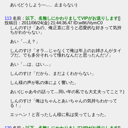
あい(どうしよう―…、止まらない)
113
名前：
以下、名無しにかわりましてVIPがお送りします
[]
投稿日：2011/06/24(金) 21:44:36.47 ID:w8tUVymC0
しんのすけ「あの、俺正直に言うと恋愛的な好きって気持
ちがわからない」
あい「…え？」
しんのすけ「オラ…じゃなくて俺は年上のお姉さんがタイ
プだ。でも多分それって憧れなんだと思ったんだゾ」
あい「…は、はい…」
しんのすけ「だから、まだよくわからない」
しん様の声が私の体によく響いた。
あい(じゃあ今の話って…同い年の私でも大丈夫ってこと？)
しんのすけ「俺はちゃんとあいちゃんの気持ちわかって
る！」
エッヘン！と言ったしん様に私は笑ってしまった。
120
名前：
以下、名無しにかわりましてVIPがお送りします
[]