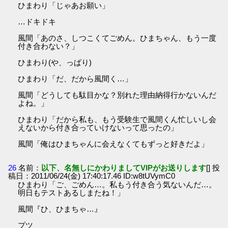
ひまわり「じゃあお願い」
…ドキドキ
風間「あのさ、しつこくてごめん。ひまちゃん、もう一度
付き合わない？」
ひまわり(や、っぱり)
ひまわり「だ、だから風間く…」
風間「どうしても駄目かな？別れた理由納得行かないんだ
よね。」
ひまわり「だから私も、もう受験生で風間くん忙しいし会
えないから付き合っていけないって思ったの」
風間「俺はひまちゃんに会えなくてもずっと好きだよ」
26
名前：
以下、名無しにかわりましてVIPがお送りします
[] 投
稿日：2011/06/24(金) 17:40:17.46 ID:w8tUVymC0
ひまわり「ご、ごめん…。私もう付き合う気ないんだ…。
明日もテストあるしまたね！」
風間『ひ、ひまちゃ…』
プツ