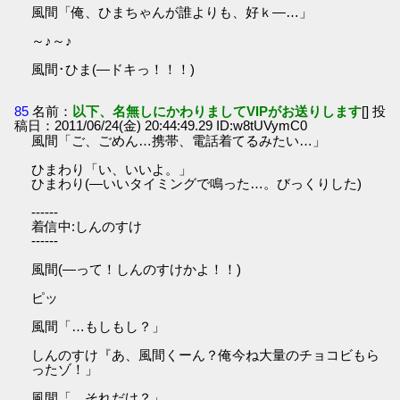
風間「俺、ひまちゃんが誰よりも、好ｋ―…」
～♪～♪
風間･ひま(―ドキっ！！！)
85
名前：
以下、名無しにかわりましてVIPがお送りします
[] 投
稿日：2011/06/24(金) 20:44:49.29 ID:w8tUVymC0
風間「ご、ごめん…携帯、電話着てるみたい…」
ひまわり「い、いいよ。」
ひまわり(―いいタイミングで鳴った…。びっくりした)
------
着信中:しんのすけ
------
風間(―って！しんのすけかよ！！)
ピッ
風間「…もしもし？」
しんのすけ『あ、風間くーん？俺今ね大量のチョコビもら
ったゾ！」
風間「…それだけ？」