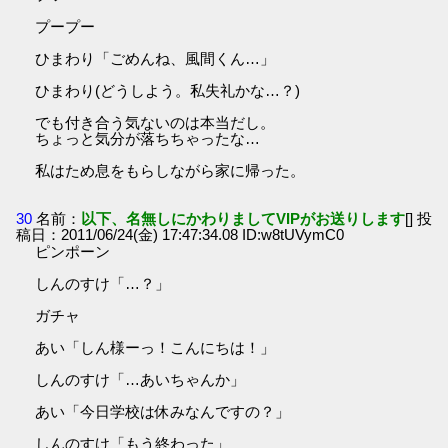
プープー
ひまわり「ごめんね、風間くん…」
ひまわり(どうしよう。私失礼かな…？)
でも付き合う気ないのは本当だし。
ちょっと気分が落ちちゃったな…
私はため息をもらしながら家に帰った。
30
名前：
以下、名無しにかわりましてVIPがお送りします
[] 投
稿日：2011/06/24(金) 17:47:34.08 ID:w8tUVymC0
ピンポーン
しんのすけ「…？」
ガチャ
あい「しん様ーっ！こんにちは！」
しんのすけ「…あいちゃんか」
あい「今日学校は休みなんですの？」
しんのすけ「もう終わった」