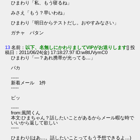
ひまわり「私、もう寝るね」
みさえ「もう？早いわね」
ひまわり「明日からテストだし。おやすみなさい」
ガチャ パタン
13
名前：
以下、名無しにかわりましてVIPがお送りします
[] 投
稿日：2011/06/24(金) 17:18:27.97 ID:w8tUVymC0
ひまわり「―？あれ携帯が光ってる…」
パカ
-----
新着メール 1件
-----
ピッ
-----
from:風間くん
本文:ひまちゃん？話したいことがあるからメール暇な時で
いいから返して欲しい
-----
ひまわり(はあ…。話したいことってもう予想できるよ…)