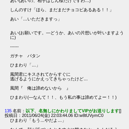
あい(あいの、相手はしん様だけですわ…)
しんのすけ「ほら、まだまだチョコビあるある！！」
あい「…いただきますっ」
あい(お願いです。―どうか、あいの片想いが叶いますよう
に)
------
ガチャ パタン
ひまわり「…」
風間君にキスされてからすぐに
逃げるようにかえってきちゃったけど…
風間『 俺は諦めないから 』
ひまわり(―なんて！！、もう私の事は諦めてよー！！)
135
名前：
以下、名無しにかわりましてVIPがお送りします
[]
投稿日：2011/06/24(金) 22:03:44.06 ID:w8tUVymC0
ひまわり「もう…やだよ…」