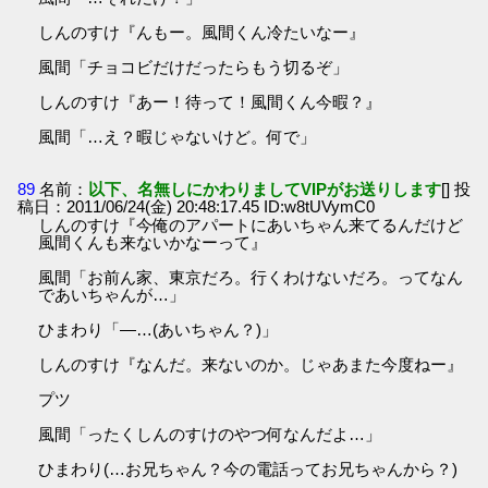
しんのすけ『んもー。風間くん冷たいなー』
風間「チョコビだけだったらもう切るぞ」
しんのすけ『あー！待って！風間くん今暇？』
風間「…え？暇じゃないけど。何で」
89
名前：
以下、名無しにかわりましてVIPがお送りします
[] 投
稿日：2011/06/24(金) 20:48:17.45 ID:w8tUVymC0
しんのすけ『今俺のアパートにあいちゃん来てるんだけど
風間くんも来ないかなーって』
風間「お前ん家、東京だろ。行くわけないだろ。ってなん
であいちゃんが…」
ひまわり「―…(あいちゃん？)」
しんのすけ『なんだ。来ないのか。じゃあまた今度ねー』
プツ
風間「ったくしんのすけのやつ何なんだよ…」
ひまわり(…お兄ちゃん？今の電話ってお兄ちゃんから？)