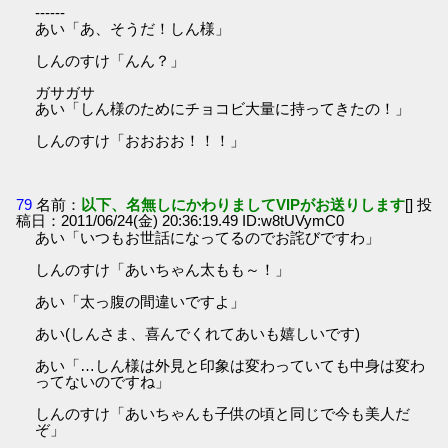
------
あい「あ、そうだ！しん様」
しんのすけ「んん？」
ガサガサ
あい「しん様のためにチョコビ大量に持ってきたの！」
しんのすけ「おおおお！！！」
79
名前：
以下、名無しにかわりましてVIPがお送りします
[] 投
稿日：2011/06/24(金) 20:36:19.49 ID:w8tUVymC0
あい「いつもお世話になってるのでお詫びですわ」
しんのすけ「あいちゃん太もも～！」
あい「太っ腹の間違いですよ」
あい(しんさま、喜んでくれてあいも嬉しいです)
あい「…しん様は外見と印象は変わっていても中身は変わ
ってないのですね」
しんのすけ「あいちゃんも子供の頃と同じで今も美人だ
ぞ」