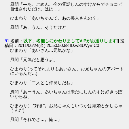
風間「―あ。ごめん、今の電話しんのすけからでチョコビ
自慢されただけ。はは…」
ひまわり「あいちゃんて、あの美人さんの？」
風間「あ、うん。そうだけど」
91
名前：
以下、名無しにかわりましてVIPがお送りします
[] 投
稿日：2011/06/24(金) 20:50:50.88 ID:w8tUVymC0
ひまわり「あいさん…元気かな」
風間「元気だと思うよ」
ひまわり(ってそれよりもあいさん、お兄ちゃんのアパート
にいるんだ…)
ひまわり「二人とも仲良しだね」
風間「あーうん。あいちゃんは未だにしんのすけ好きっぽ
いからね」
ひまわり(―"好き"。お兄ちゃんもいつかは結婚とかしちゃ
うんだ)
風間「それでさ…。俺…」