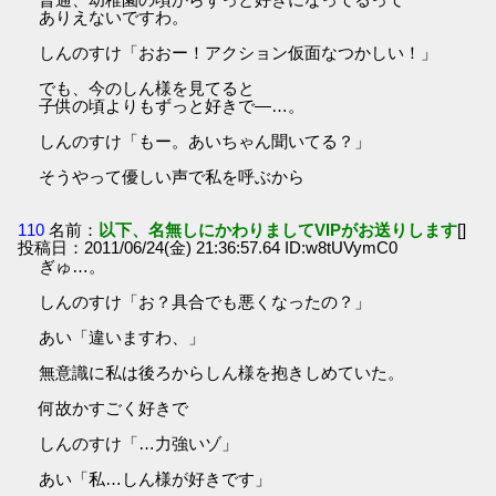
ありえないですわ。
しんのすけ「おおー！アクション仮面なつかしい！」
でも、今のしん様を見てると
子供の頃よりもずっと好きで―…。
しんのすけ「もー。あいちゃん聞いてる？」
そうやって優しい声で私を呼ぶから
110
名前：
以下、名無しにかわりましてVIPがお送りします
[]
投稿日：2011/06/24(金) 21:36:57.64 ID:w8tUVymC0
ぎゅ…。
しんのすけ「お？具合でも悪くなったの？」
あい「違いますわ、」
無意識に私は後ろからしん様を抱きしめていた。
何故かすごく好きで
しんのすけ「…力強いゾ」
あい「私…しん様が好きです」