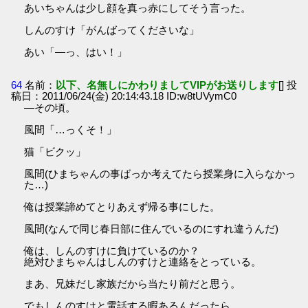
あいちゃんは少し顔を真っ赤にしてそう言った。
しんのすけ「がんばってくださいな」
あい「―っ、はい！」
64
名前：
以下、名無しにかわりましてVIPがお送りします
[] 投
稿日：2011/06/24(金) 20:14:43.18 ID:w8tUVymC0
―その頃。
風間「…っくそ！」
猫「ビクッ」
風間(ひまちゃんの事ばっか考えてたら授業身に入らなかっ
た…)
俺は授業諦めてとりあえず帰る事にした。
風間(なんで同じ春日部に住んでいるのにすれ違うんだ)
俺は、しんのすけに負けているのか？
絶対ひまちゃんはしんのすけと連絡をとっている。
まあ、兄妹だし家族だから当たり前だと思う。
でもしんのすけと電話する暇あるんだったら