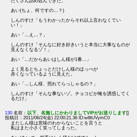
たくさん詰め込んできた。
あい(ちょ、何ですの…？)
しんのすけ「もうわかったからそれ以上言わなくてい
い！」
あい「…え…？」
しんのすけ「そんなに好き好きいうと本当に大事なものが
見えなくなるゾ！」
あい「…だからあいはしん様が1番…」
よく見るとちょっとだけしん様のほっぺが
赤くなっているように見えた。
あい「…しん様、照れてらっしゃるの？」
しんのすけ「そんな事ないゾ。チョコビが俺を誘惑してく
るだけ」
130
名前：
以下、名無しにかわりましてVIPがお送りします
[]
投稿日：2011/06/24(金) 22:00:21.36 ID:w8tUVymC0
またしん様は意味のわからないことを言うと
私はまた小さく笑ってしまった。