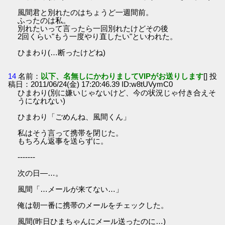
風間君と別れたのはちょうど一週間前。
ふったのは私。
別れたいって言ったら一回別れたけどその後
2回くらい"もう一度やり直したい"といわれた。
ひまわり(…断ったけどね)
14
名前：
以下、名無しにかわりましてVIPがお送りします
[] 投
稿日：2011/06/24(金) 17:20:46.39 ID:w8tUVymC0
ひまわり(別に嫌いじゃないけど、今の状況じゃ付き合えそ
うになれない)
ひまわり「ごめんね、風間くん」
私はそう言って携帯を閉じた。
もちろん返事を送らずに。
-------
次の日―…。
風間「…メールが来てない…」
俺は朝一番に携帯のメールをチェックした。
風間(昨日ひまちゃんにメール送ったのに…)