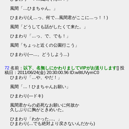
風間「…ひまちゃん。」
ひまわり(え…っ、何で…風間君がここに…っ！！)
風間「どうしても話がしたくて来た。」
ひまわり「…っ、で、でも！」
風間「ちょっと近くの公園行こう」
ひまわり(―…。どうしよう…)
72
名前：
以下、名無しにかわりましてVIPがお送りします
[] 投
稿日：2011/06/24(金) 20:30:00.96 ID:w8tUVymC0
ひまわり「…や、やだ！」
風間「…！ひまちゃんお願い」
ひまわり(―ドキ)
風間君からの必死なお願いに何故か
久しぶりに胸がときめいた。
ひまわり「わかった…。」
ひまわり(…でも絶対より戻さないんだから)