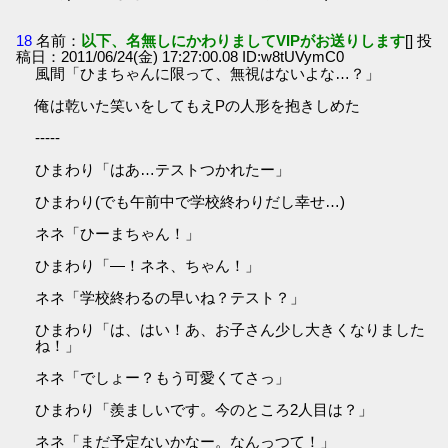
18
名前：
以下、名無しにかわりましてVIPがお送りします
[] 投
稿日：2011/06/24(金) 17:27:00.08 ID:w8tUVymC0
風間「ひまちゃんに限って、無視はないよな…？」
俺は乾いた笑いをしてもえPの人形を抱きしめた
-----
ひまわり「はあ…テストつかれたー」
ひまわり(でも午前中で学校終わりだし幸せ…)
ネネ「ひーまちゃん！」
ひまわり「―！ネネ、ちゃん！」
ネネ「学校終わるの早いね？テスト？」
ひまわり「は、はい！あ、お子さん少し大きくなりました
ね！」
ネネ「でしょー？もう可愛くてさっ」
ひまわり「羨ましいです。今のところ2人目は？」
ネネ「まだ予定ないかなー。なんっつて！」