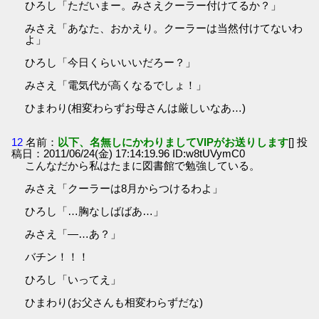
ひろし「ただいまー。みさえクーラー付けてるか？」
みさえ「あなた、おかえり。クーラーは当然付けてないわ
よ」
ひろし「今日くらいいいだろー？」
みさえ「電気代が高くなるでしょ！」
ひまわり(相変わらずお母さんは厳しいなあ…)
12
名前：
以下、名無しにかわりましてVIPがお送りします
[] 投
稿日：2011/06/24(金) 17:14:19.96 ID:w8tUVymC0
こんなだから私はたまに図書館で勉強している。
みさえ「クーラーは8月からつけるわよ」
ひろし「…胸なしばばあ…」
みさえ「―…あ？」
バチン！！！
ひろし「いってえ」
ひまわり(お父さんも相変わらずだな)