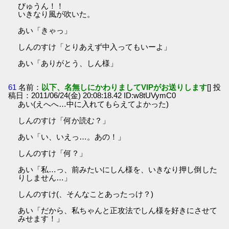
びゅうん！！
いきなり風が吹いた。
あい「きゃっ」
しんのすけ「とりあえず中入ってもいーよ」
あい「ありがとう、しん様」
61
名前：
以下、名無しにかわりましてVIPがお送りします
[] 投
稿日：2011/06/24(金) 20:08:18.42 ID:w8tUVymC0
あい(えへへ…中に入れてもらえてよかった)
しんのすけ「何か読む？」
あい「い、いえっ…。あの！」
しんのすけ「何？」
あい「私…っ、前みたいにしん様を、いきなり押し倒した
りしません…」
しんのすけ(、そんなことあったっけ？)
あい「だから、私ちゃんと正攻法でしん様を好きにさせて
みせます！」