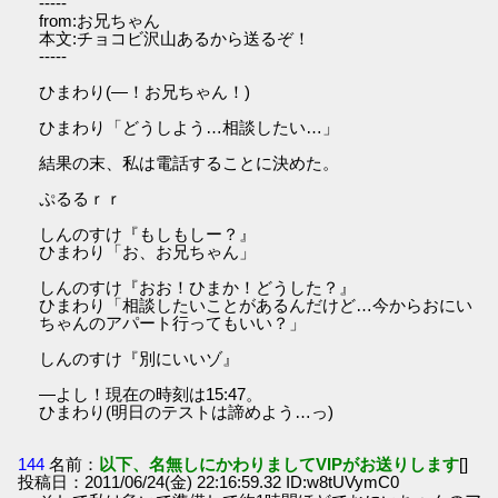
-----
from:お兄ちゃん
本文:チョコビ沢山あるから送るぞ！
-----
ひまわり(―！お兄ちゃん！)
ひまわり「どうしよう…相談したい…」
結果の末、私は電話することに決めた。
ぷるるｒｒ
しんのすけ『もしもしー？』
ひまわり「お、お兄ちゃん」
しんのすけ『おお！ひまか！どうした？』
ひまわり「相談したいことがあるんだけど…今からおにい
ちゃんのアパート行ってもいい？」
しんのすけ『別にいいゾ』
―よし！現在の時刻は15:47。
ひまわり(明日のテストは諦めよう…っ)
144
名前：
以下、名無しにかわりましてVIPがお送りします
[]
投稿日：2011/06/24(金) 22:16:59.32 ID:w8tUVymC0