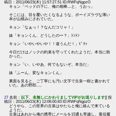
稿日：2011/06/23(木) 11:57:27.51 ID:RWFqNgpzO
キョン「ベッドの下に、俺の相棒…と、うおっ」
そこには、目を覆いたくなるような、ボーイズラヴな薄い
本が山積みにされていた。
キョン「なぁっ！？なんだコリャ！」
妹「キョンくん、どうしたのー？」ﾄﾝﾄﾝ
キョン「いやいやいや！！違うんだ！」ﾋﾞｸｯ
今日だけはノックの約束を守ってくれたようだ。本当に助
かった。
キョン「い、いやあ、何でもないぞ。本当だ」
妹「ふーん、変なキョンくん」
裏面を見ると、ご丁寧にも汚い文字で古泉一樹と書かれて
いた。あの野郎…。
27
名前：
以下、名無しにかわりましてVIPがお送りします
[] 投
稿日：2011/06/23(木) 12:06:00.83 ID:RWFqNgpzO
どうやら、この世界の古泉はやたらと俺に絡んで来ている
ようだ。
古泉はあれから俺の携帯にメールを15通も寄越し、着信履