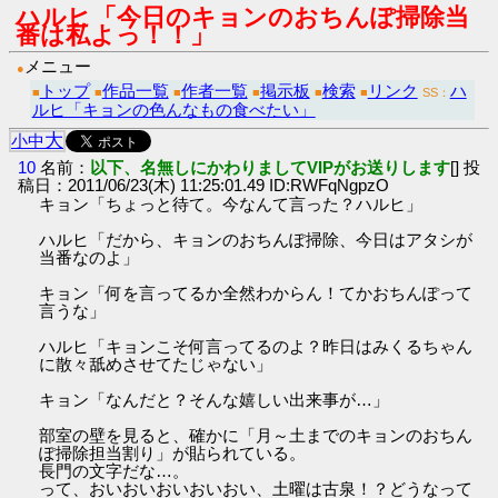
ハルヒ「今日のキョンのおちんぽ掃除当
番は私よっ！！」
メニュー
●
トップ
作品一覧
作者一覧
掲示板
検索
リンク
ハ
■
■
■
■
■
■
SS：
ルヒ「キョンの色んなもの食べたい」
大
小
中
10
名前：
以下、名無しにかわりましてVIPがお送りします
[] 投
稿日：2011/06/23(木) 11:25:01.49 ID:RWFqNgpzO
キョン「ちょっと待て。今なんて言った？ハルヒ」
ハルヒ「だから、キョンのおちんぽ掃除、今日はアタシが
当番なのよ」
キョン「何を言ってるか全然わからん！てかおちんぽって
言うな」
ハルヒ「キョンこそ何言ってるのよ？昨日はみくるちゃん
に散々舐めさせてたじゃない」
キョン「なんだと？そんな嬉しい出来事が…」
部室の壁を見ると、確かに「月～土までのキョンのおちん
ぽ掃除担当割り」が貼られている。
長門の文字だな…。
って、おいおいおいおいおい、土曜は古泉！？どうなって