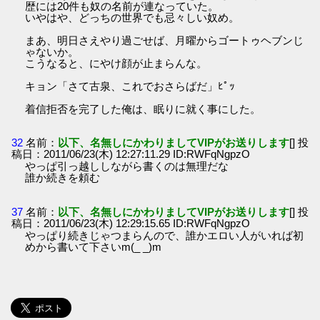
歴には20件も奴の名前が連なっていた。
いやはや、どっちの世界でも忌々しい奴め。
まあ、明日さえやり過ごせば、月曜からゴートゥヘブンじ
ゃないか。
こうなると、にやけ顔が止まらんな。
キョン「さて古泉、これでおさらばだ」ﾋﾟｯ
着信拒否を完了した俺は、眠りに就く事にした。
32
名前：
以下、名無しにかわりましてVIPがお送りします
[] 投
稿日：2011/06/23(木) 12:27:11.29 ID:RWFqNgpzO
やっぱ引っ越ししながら書くのは無理だな
誰か続きを頼む
37
名前：
以下、名無しにかわりましてVIPがお送りします
[] 投
稿日：2011/06/23(木) 12:29:15.65 ID:RWFqNgpzO
やっぱり続きじゃつまらんので、誰かエロい人がいれば初
めから書いて下さいm(_ _)m