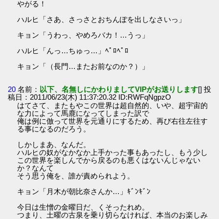
やがる！
ハルヒ「さあ、さっさとおちんぽを出しなさいっ」
キョン「うわっ、やめろバカ！…うっ」
ハルヒ「んっ…ちゅっ…」ﾍﾟﾛﾍﾟﾛ
キョン「（長門…またお前なのか？）」
20
名前：
以下、名無しにかわりましてVIPがお送りします
[] 投
稿日：2011/06/23(木) 11:37:20.32 ID:RWFqNgpzO
はてさて、またもやこの世界は超自然的、いや、超宇宙的
な力によって馬鹿になってしまった訳で
俺は例に倣って世界を元通りにするため、再び右往左往す
る事になるのだろう。
しかしまあ、なんだ。
ハルヒの奴がなかなか上手かった事もあったし、もう少し
この世界を楽しんでから戻るのも悪くはないんじゃない
か？なんて
そう思う俺を、誰が責められよう。
キョン「月木が朝比奈さんか…」ｷﾞﾝｷﾞﾝ
今日は生憎の金曜日だ、くそったれめ。
つまり、土曜の古泉を乗り切らなければ、本当のお楽しみ