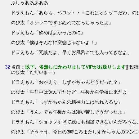
ぷしゃあああああ
ドラえもん「あらら、ペロッ・・・これはオシッコだね、の
のび太「オシッコでずぶぬれになっちゃったよ」
ドラえもん「飲めばよかったのに」
のび太「僕はそんなに変態じゃないよ！」
ドラえもん「冗談だよ、早くお風呂にでも入ってきなよ」
32
名前：
以下、名無しにかわりましてVIPがお送りします
[] 投稿
のび太「ただいまー」
ドラえもん「おかえり、しずかちゃんどうだった？」
のび太「午前中は休んでたけど、午後から学校に来たよ」
ドラえもん「しずかちゃんの精神力には恐れ入るな」
のび太「うん、でも午後からは凄い苦しそうだったよ」
ドラえもん「ショックすぎて親にも相談できないんだろうな
のび太「そうそう、今日の3時ごろまたしずかちゃんのマン