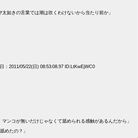
び太如きの舌業では潮は吹くわけないから当たり前か」
日：2011/05/22(日) 08:53:08.97 ID:LtKwEjWC0
、マンコが無いだけじゃなくて舐められる感触があるんだから」
コ舐めたの？」