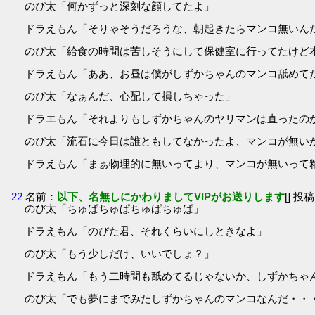
のび太「何かずっと深刻な顔してたよ」
ドラえもん「そりゃそうだろうな、朝起きたらマンコ無いん
のび太「給食の時間は苦しそうにして保健室に行ってたけど
ドラえもん「ああ、お昼は僕がしずかちゃんのマンコ舐めて
のび太「なぁんだ、心配して損しちゃった」
ドラエもん「それよりもしずかちゃんのヤリマンは直ったの
のび太「流石に今日は誰ともしてなかったよ、マンコが無い
ドラえもん「まぁ物理的に無いってより、マンコが無いって
22
名前：
以下、名無しにかわりましてVIPがお送りします
[] 投稿
のび太「ちゅぱちゅぱちゅぱちゅぱ」
ドラえもん「のびた君、それくらいにしときなよ」
のび太「もう少しだけ、いいでしょ？」
ドラえもん「もう二時間も舐めてるじゃないか、しずかちゃ
のび太「でも夢にまでみたしずかちゃんのマンコなんだ・・