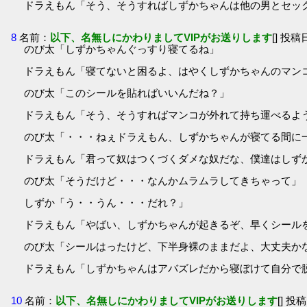
ドラえもん「そう、そうすればしずかちゃんは他の男とセッ
8
名前：
以下、名無しにかわりましてVIPがお送りします
[] 投稿日
のび太「しずかちゃんぐっすり寝てるね」
ドラえもん「寝てないと困るよ、はやくしずかちゃんのマン
のび太「このシールを貼ればいいんだね？」
ドラえもん「そう、そうすればマンコが外れて持ち運べるよ
のび太「・・・ねぇドラえもん、しずかちゃんが寝てる間に
ドラえもん「君って奴はつくづくダメな奴だな、僕達はしず
のび太「そうだけど・・・なんかムラムラしてきちゃって」
しずか「う・・うん・・・だれ？」
ドラえもん「やばい、しずかちゃんが起きるぞ、早くシール
のび太「シールはったけど、下半身裸のままだよ、大丈夫か
ドラえもん「しずかちゃんはアバズレだから寝ぼけて自分で
10
名前：
以下、名無しにかわりましてVIPがお送りします
[] 投稿