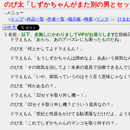
のび太「しずかちゃんがまた別の男とセッ
メニュー
●
トップ
作品一覧
作者一覧
掲示板
検索
リンク
ひま
■
■
■
■
■
■
SS：
大
小
中
1
名前：
以下、名無しにかわりましてVIPがお送りします
[] 投稿日
ドラえもん「あらら、あのアバズレにも困ったものだね」
のび太「何とかしてよドラえもん！」
ドラえもん「もうしずかちゃんは諦めなよ、ああいう病気な
のび太「その病気を治してよ！未来の道具で治療できるんで
ドラえもん「いや、病気っていうのはそう言う意味じゃなく
のび太「何かあるの？」
ドラえもん「22セイキ取り外し機～！」
のび太「22セイキ取り外し機？どういう道具なの？」
ドラえもん「世紀と性器をかけてる駄洒落なだけだよ、よう
のび太「これでしずかちゃんのマンコを取り外すの？」