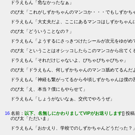
ドラえもん「危なかったなぁ」
のび太「これがしずかちゃんのマンコか・・・でもしずかち
ドラえもん「大丈夫だよ、ここにあるマンコはしずかちゃん
のび太「どういうことなの？」
ドラえもん「ようするにさっきつけたシールが次元をゆがめ
のび太「ということはオシッコしたらこのマンコから出てく
ドラえもん「それだけじゃないよ、ぴちゃぴちゃぴちゃ」
のび太「ドラえもん、何しずかちゃんのマンコ舐めてるんだ
ドラえもん「神経も繋がってるから今頃しずかちゃんは僕の
のび太「え、本当？僕にもやらせて」
ドラえもん「しょうがないなぁ、交代でやろうぜ」
16
名前：
以下、名無しにかわりましてVIPがお送りします
[] 投稿
のび太「ただいま」
ドラえもん「おかえり、学校でのしずかちゃんどうだった？