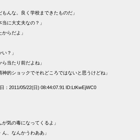
だもんな。良く学校まできたものだ」
本当に大丈夫なの？」
たからだよ」
かい？」
から当たり前だよね」
精神的ショックでそれどころではないと思うけどね」
日：2011/05/22(日) 08:44:07.91 ID:LtKwEjWC0
んが気の毒になってくるよ」
・ん、なんかうわああ」