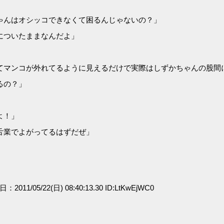
ゃんはオシッコできなくて困るんじゃないの？」
についたままなんだよ」
てマンコが外れてるように見えるだけで実際はしずかちゃんの股間
るの？」
よ！」
舌業でよがってるはずだぜ」
日：2011/05/22(日) 08:40:13.30 ID:LtKwEjWC0
」