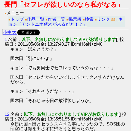
長門「セフレが欲しいのなら私がなる」
メニュー
●
トップ
作品一覧
作者一覧
掲示板
検索
リンク
キ
■
■
■
■
■
■
SS：
ョン「アントニオ猪木が来るだと！？」
大
小
中
1
名前：
以下、名無しにかわりましてVIPがお送りします
[] 投
稿日：2011/05/06(金) 13:27:49.27 ID:mH6aN+zM0
キョン「ほんとうか？」
国木田「別にいいよ」
キョン「でも男同士でセフレっていうのもな・・・」
国木田「セフレだからいいでしょ？セックスするだけなん
だから」
キョン「それもそうだな・・・」
国木田「それじゃ今日の放課後しようか」
12
名前：
以下、名無しにかわりましてVIPがお送りします
[] 投
稿日：2011/05/06(金) 13:35:51.95 ID:mH6aN+zM0
今日は国木田とセックスをする事になったので、SOS団の
部室には顔を出さずに帰ろうと思ったのだ。