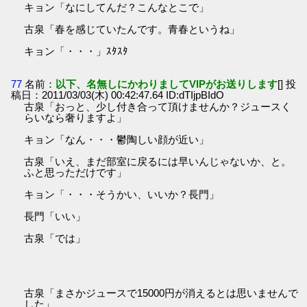
キョン「なにしてんだ？こんなとこで」
古泉「春を感じていたんです。青春というね」
キョン「・・・」ｽﾀｽﾀ
77
名前：
以下、名無しにかわりましてVIPがお送りします
[] 投
稿日：2011/03/03(木) 00:42:47.64 ID:dTIjpBIdO
古泉「おっと、少し付き合って頂けませんか？ジュースく
らいなら奢りますよ」
キョン「なん・・・鬱陶しい顔が近い」
古泉「いえ、まだ部室に戻るには早いんじゃないか、と。
ふと思っただけです」
キョン「・・・そうかい、いいか？長門」
長門「いい」
古泉「では」
古泉「まさかジュースで15000円が消えるとは思いませんで
した」