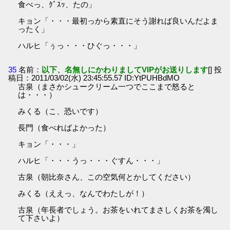
食べっ、ｸﾞｽｯ、たの」
キョン「・・・最初っから素直にそう謝れば良いんだよま
ったく」
ハルヒ「ぅっ・・・ひぐっ・・・」
35
名前：
以下、名無しにかわりましてVIPがお送りします
[] 投
稿日：2011/03/02(水) 23:45:55.57 ID:YtPUHBdMO
古泉（まさかシュークリーム一つでここまで怒ると
は・・・）
みくる（こ、恐いです）
長門（食べればよかった）
キョン「・・・」
ハルヒ「・・・うっ・・・ぐすん・・・」
古泉（朝比奈さん、この空気何とかしてください）
みくる（ええっ、なんでわたしが！）
古泉（年長者でしょう。お茶をいれてまさしくお茶を濁し
て下さいよ）