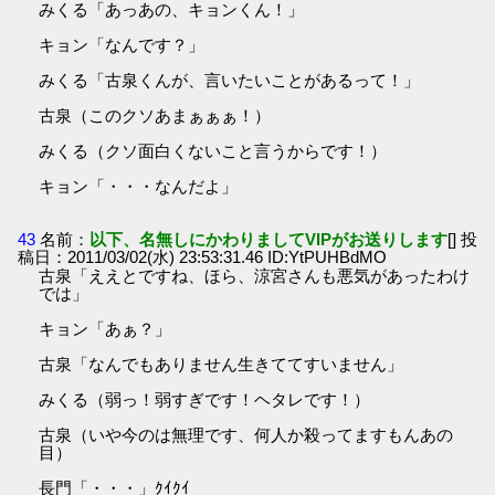
みくる「あっあの、キョンくん！」
キョン「なんです？」
みくる「古泉くんが、言いたいことがあるって！」
古泉（このクソあまぁぁぁ！）
みくる（クソ面白くないこと言うからです！）
キョン「・・・なんだよ」
43
名前：
以下、名無しにかわりましてVIPがお送りします
[] 投
稿日：2011/03/02(水) 23:53:31.46 ID:YtPUHBdMO
古泉「ええとですね、ほら、涼宮さんも悪気があったわけ
では」
キョン「あぁ？」
古泉「なんでもありません生きててすいません」
みくる（弱っ！弱すぎです！ヘタレです！）
古泉（いや今のは無理です、何人か殺ってますもんあの
目）
長門「・・・」ｸｲｸｲ