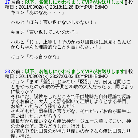
17
名前：
以下、名無しにかわりましてVIPがお送りします
[] 投
稿日：2011/03/02(水) 23:18:11.26 ID:YtPUHBdMO
キョン「あのなあ・・・」
ハルヒ「ほら！言い返せないじゃない！」
キョン「言い返していいのか？」
ハルヒ「じょ、上等よ！そのかわり団長様に意見するんだ
からちゃんと理論的なことを言いなさい！」
キョン「なら言うがな」
23
名前：
以下、名無しにかわりましてVIPがお送りします
[] 投
稿日：2011/03/02(水) 23:27:03.03 ID:YtPUHBdMO
キョン「まず『差別』じゃない『区別』だ。例えば同じこ
とをやったのが5歳の子供と25歳の大人だったら、同じよう
に扱うか？
それにだ、説教をしたところで子供地味た自分理論で反論
するお前と、大人しく話を聞いて理解しようとする長門、
お前だったらどう接するんだ？
そもそもだ、団長様と言うがな、それだってお前が勝手に
言い出したことだろう？
団長だから偉い？なら俺は神だ。ジュース買ってこい、神
の命令だぞ。ほらどうした、行けよ。
お前の中では団長のが神より偉いのか？なら俺は団長より
偉い神だ。