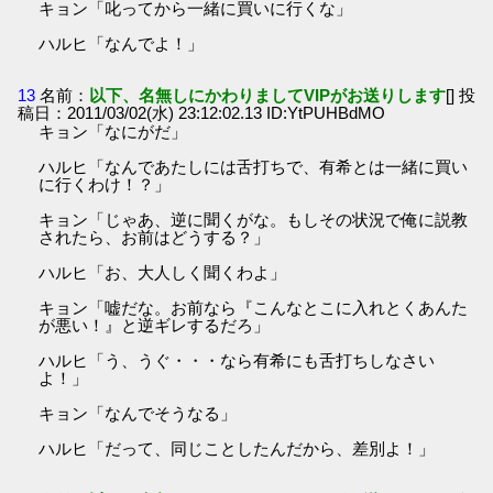
キョン「叱ってから一緒に買いに行くな」
ハルヒ「なんでよ！」
13
名前：
以下、名無しにかわりましてVIPがお送りします
[] 投
稿日：2011/03/02(水) 23:12:02.13 ID:YtPUHBdMO
キョン「なにがだ」
ハルヒ「なんであたしには舌打ちで、有希とは一緒に買い
に行くわけ！？」
キョン「じゃあ、逆に聞くがな。もしその状況で俺に説教
されたら、お前はどうする？」
ハルヒ「お、大人しく聞くわよ」
キョン「嘘だな。お前なら『こんなとこに入れとくあんた
が悪い！』と逆ギレするだろ」
ハルヒ「う、うぐ・・・なら有希にも舌打ちしなさい
よ！」
キョン「なんでそうなる」
ハルヒ「だって、同じことしたんだから、差別よ！」