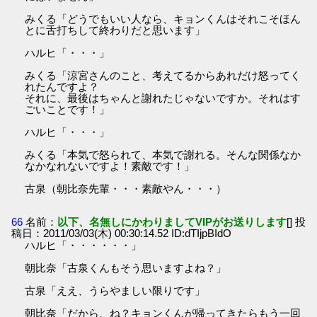
みくる「どうでもいい人なら、キョンくんはそれこそほん
とに舌打ちして終わりだと思います」
ハルヒ「・・・」
みくる「涼宮さんのこと、考えてるからあれだけ怒ってく
れたんですよ？
それに、最後はちゃんと謝れたじゃないですか。それはす
ごいことです！」
ハルヒ「・・・」
みくる「本気で怒られて、本気で謝れる。そんな関係なか
なかなれないですよ！素敵です！」
古泉（朝比奈先輩・・・素敵やん・・・）
66
名前：
以下、名無しにかわりましてVIPがお送りします
[] 投
稿日：2011/03/03(木) 00:30:14.52 ID:dTIjpBIdO
ハルヒ「・・・・・・」
朝比奈「古泉くんもそう思いますよね？」
古泉「ええ、うらやましい限りです」
朝比奈「だから、ね？キョンくんが帰ってきたらもう一回