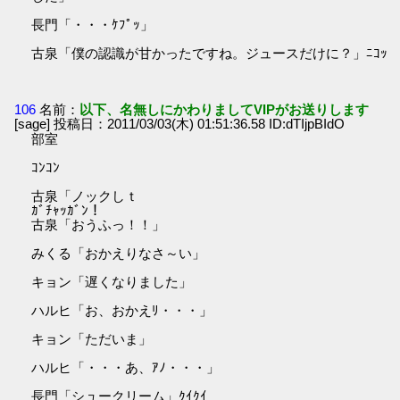
長門「・・・ｹﾌﾟｯ」
古泉「僕の認識が甘かったですね。ジュースだけに？」ﾆｺｯ
106
名前：
以下、名無しにかわりましてVIPがお送りします
[sage] 投稿日：2011/03/03(木) 01:51:36.58 ID:dTIjpBIdO
部室
ｺﾝｺﾝ
古泉「ノックしｔ
ｶﾞﾁｬｯｶﾞﾝ！
古泉「おうふっ！！」
みくる「おかえりなさ～い」
キョン「遅くなりました」
ハルヒ「お、おかえﾘ・・・」
キョン「ただいま」
ハルヒ「・・・あ、ｱﾉ・・・」
長門「シュークリーム」ｸｲｸｲ