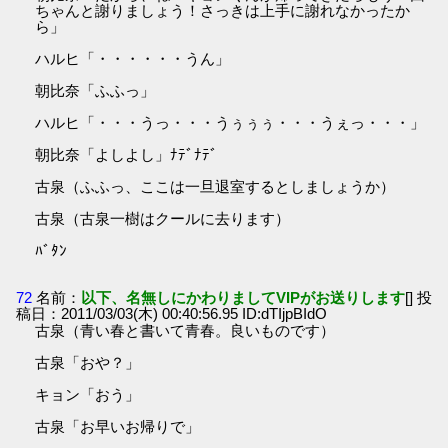
ちゃんと謝りましょう！さっきは上手に謝れなかったか
ら」
ハルヒ「・・・・・・うん」
朝比奈「ふふっ」
ハルヒ「・・・うっ・・・うぅぅぅ・・・うぇっ・・・」
朝比奈「よしよし」ﾅﾃﾞﾅﾃﾞ
古泉（ふふっ、ここは一旦退室するとしましょうか）
古泉（古泉一樹はクールに去ります）
ﾊﾞﾀﾝ
72
名前：
以下、名無しにかわりましてVIPがお送りします
[] 投
稿日：2011/03/03(木) 00:40:56.95 ID:dTIjpBIdO
古泉（青い春と書いて青春。良いものです）
古泉「おや？」
キョン「おう」
古泉「お早いお帰りで」