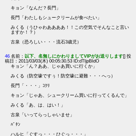
キョン「なんだ？長門」
長門「わたしもシュークリームが食べたい」
みくる（うひゃわああああ！！この空気でそんなこと言い
ますか！？）
古泉（恐ろしい・・・流石3歳児）
46
名前：
以下、名無しにかわりましてVIPがお送りします
[] 投
稿日：2011/03/03(木) 00:05:30.53 ID:dTIjpBIdO
キョン「ん？ああ、じゃあ買いに行くか」
みくる（防空壕ですぅ！防空壕に避難・・・へっ）
長門「・・・」ｺｸﾘ
キョン「じゃあ、シュークリーム買いに行ってくるんで」
みくる「あ、は、はい！」
古泉「いってらっしゃいませ」
ﾊﾞﾀﾝ
ハルヒ「ぐすっ・・・ひぐっ・・・」