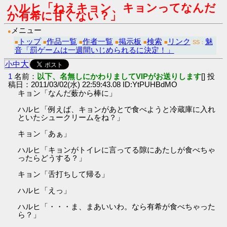
ハルヒ「ねえキョン、キョンってなんだ
か有希に甘くない？」
メニュー
●
トップ
作品一覧
作者一覧
掲示板
検索
リンク
魅
■
■
■
■
■
■
SS：
音「罰ゲームは一週間いじめられるに決定！」
大
小
中
1
名前：
以下、名無しにかわりましてVIPがお送りします
[] 投
稿日：2011/03/02(水) 22:59:43.08 ID:YtPUHBdMO
キョン「なんだ薮から棒に」
ハルヒ「例えば、キョンがあとで食べようと冷蔵庫に入れ
といたシュークリームをね？」
キョン「あぁ」
ハルヒ「キョンがトイレに言ってる隙にあたしが食べちゃ
ったらどうする？」
キョン「舌打ちして帰る」
ハルヒ「えっ」
ハルヒ「・・・ま、まあいいわ。なら有希が食べちゃった
ら？」