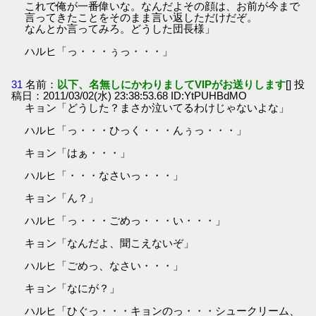
これで俺が一番偉いな。なんだよその顔は、お前が今まで
言ってきたことをそのまま言い返しただけだぞ。
なんとか言ってみろ。どうした団長様」
ハルヒ「っ・・・ぅっ・・・」
31
名前：
以下、名無しにかわりましてVIPがお送りします
[] 投
稿日：2011/03/02(水) 23:38:53.68 ID:YtPUHBdMO
キョン「どうした？まさか泣いてるわけじゃないよな」
ハルヒ「っ・・・ひっく・・・んぅっ・・・」
キョン「はぁ・・・」
ハルヒ「・・・なさいっ・・・」
キョン「ん？」
ハルヒ「っ・・・ごめっ・・・い・・・」
キョン「なんだよ、聞こえないぞ」
ハルヒ「ごめっ、なさい・・・」
キョン「なにが？」
ハルヒ「ひぐっ・・・キョンのっ・・・シュークリーム、