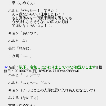
古泉（なめてぇ）
ハルヒ『やったー！！できた！
ん～我ながらいい仕事したわ！！
もし夏休みを一万数千回繰り返しても
心が折れなさそうなこの図太い顔は
間違いなくあいつよ！！』
キョン「あいつ？」
ハルヒ「///」
長門「静かに」
古み鶴「……」
32
名前：
以下、名無しにかわりましてVIPがお送りします
[] 投
稿日：2010/07/04(日) 18:53:34.77 ID:n4K98/zw0
ハルヒ『…』ジーッ
ハルヒ『…ぇへへ』ギュッ
キョン（よっぽどこの人形に思い入れあんだなこいつ）
みくる（なめてぇ）
古泉（なめてぇ）