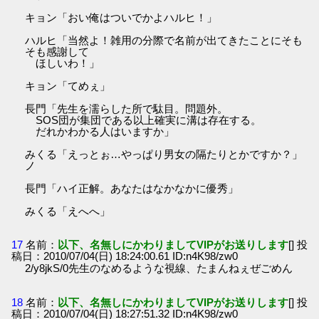
キョン「おい俺はついでかよハルヒ！」
ハルヒ「当然よ！雑用の分際で名前が出てきたことにそも
そも感謝して
ほしいわ！」
キョン「てめぇ」
長門「先生を濡らした所で駄目。問題外。
SOS団が集団である以上確実に溝は存在する。
だれかわかる人はいますか」
みくる「えっとぉ…やっぱり男女の隔たりとかですか？」
ノ
長門「ハイ正解。あなたはなかなかに優秀」
みくる「えへへ」
17
名前：
以下、名無しにかわりましてVIPがお送りします
[] 投
稿日：2010/07/04(日) 18:24:00.61 ID:n4K98/zw0
2/y8jkS/0先生のなめるような視線、たまんねぇぜごめん
18
名前：
以下、名無しにかわりましてVIPがお送りします
[] 投
稿日：2010/07/04(日) 18:27:51.32 ID:n4K98/zw0