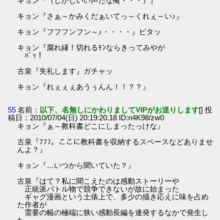
キョン『（しかしいい声だな俺・・・）』
キョン『さぁ～かみくだぁいてっ～くれぇ～い♪』
キョン『フフフンフン～♪・・・・』ピタッ
キョン『腐れ縁！切れるﾓﾝならきってみやが
ﾊﾞｯ！
古泉『失礼します』ガチャッ
キョン『れぇぇぇあうぅんん！！？？』
55
名前：
以下、名無しにかわりましてVIPがお送りします
[] 投
稿日：2010/07/04(日) 20:19:20.18 ID:n4K98/zw0
キョン『ぁ～教科書どこにしまったっけな』
古泉『ﾌﾌﾌ。ここに教科書を収納するスペースなどありませ
んよ？』
キョン『…いつから聞いていた？』
古泉『はて？私に聞こえたのは感動ストーリーや
正統派バトル物で競争できないが故に始まった
ギャグ漫画という土俵上で、多少の描き応えに味を占め
た作者が
需要の幅の極端に狭い感動長編を連発するなかで発生し