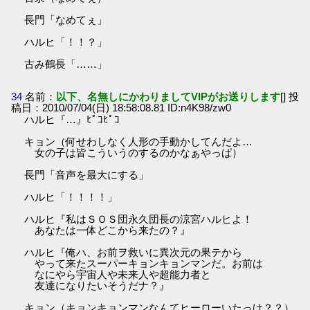
長門「なめてぇ」
ハルヒ「！！？」
古み鶴長「……」
34
名前：
以下、名無しにかわりましてVIPがお送りします
[] 投
稿日：2010/07/04(日) 18:58:08.81 ID:n4K98/zw0
ハルヒ『…』ﾋﾟｺﾋﾟｺ
キョン（何せわしなく人形の手動かしてんだよ…
女の子は皆こういうのするのかなぁやっぱ）
長門「音声を最大にする」
ハルヒ「！！！！」
ハルヒ『私はＳＯＳ団永久団長の涼宮ハルヒよ！
あなたは一体どこから来たの？』
ハルヒ『俺ハ、お前ヲ救いに異次元の果テから
やって来たスーパーキョンキョンマンだ。お前は
なにやら宇宙人や未来人や超能力者と
友達になりたいそうだナ？』
キョン（キョンキョンマンなんてヒーローいたっけ？？）