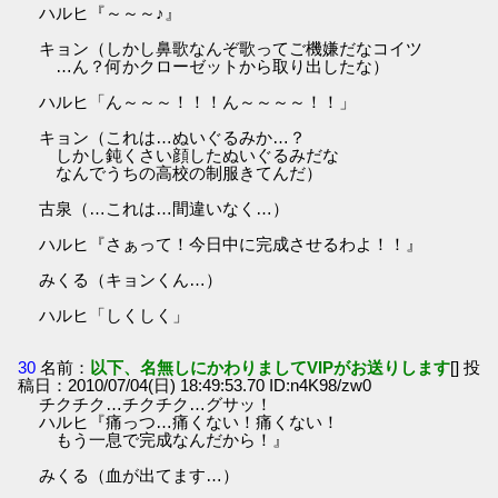
ハルヒ『～～～♪』
キョン（しかし鼻歌なんぞ歌ってご機嫌だなコイツ
…ん？何かクローゼットから取り出したな）
ハルヒ「ん～～～！！！ん～～～～！！」
キョン（これは…ぬいぐるみか…？
しかし鈍くさい顔したぬいぐるみだな
なんでうちの高校の制服きてんだ）
古泉（…これは…間違いなく…）
ハルヒ『さぁって！今日中に完成させるわよ！！』
みくる（キョンくん…）
ハルヒ「しくしく」
30
名前：
以下、名無しにかわりましてVIPがお送りします
[] 投
稿日：2010/07/04(日) 18:49:53.70 ID:n4K98/zw0
チクチク…チクチク…グサッ！
ハルヒ『痛っつ…痛くない！痛くない！
もう一息で完成なんだから！』
みくる（血が出てます…）