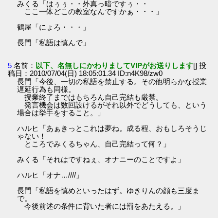
みくる「はぅぅ・・外真っ暗ですぅ・・
ここ一体どこの教室なんですかぁ・・・」
鶴屋「にょろ・・・」
長門「私語は慎んで」
5
名前：
以下、名無しにかわりましてVIPがお送りします
[] 投
稿日：2010/07/04(日) 18:05:01.34 ID:n4K98/zw0
長門「今後、一切の私語を禁止する。その他明らかな授業
遅延行為も同様。
授業終了まではもちろん自己完結も厳禁。
発言機会は数回設けるがそれ以外でどうしても、という
場合は挙手をすること。」
ハルヒ「あぁきっとこれは夢ね。成る程、おもしろそうじ
ゃない！
ところでみくるちゃん、自己完結って何？」
みくる「それはですねぇ、オナニーのことですよ」
ハルヒ「オナ…////」
長門「私語を慎めといったはず。ゆきりんの顔も三度ま
で。
今後前述の条件に背いた者には罰をあたえる。」