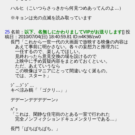
ハルヒ（こいつらさっきから何見つめあってんのよ…）
※キョンは光の点滅を読み取っています
25
名前：
以下、名無しにかわりましてVIPがお送りします
[] 投
稿日：2010/07/04(日) 18:40:59.81 ID:n4K98/zw0
長門「これから一世一代の大画面で放映する映像の内容は
あえて事前に明かさない。各々の妄想力と推理力に
一任するので、楽しんでほしい。
見終わったら意見交換の場を設けるので
上映中に予め質疑内容をまとめておくといい。
ただ、あえていうなら
この映像はマニアにとって間違いなく涎もの。
では、スタート」
ｼﾞ…ｼﾞｼﾞ…
キベ涼み鶴「「ゴクリ…」」
デデーンデデデデーン♪
ﾊﾟｯ
「これは、閑静な住宅街のとある一室で行われた
完全ノンフィクションドキュメンタリーである…」
長門「ぱちぱちぱち。」