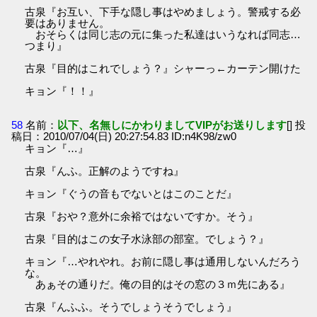
古泉『お互い、下手な隠し事はやめましょう。警戒する必
要はありません。
おそらくは同じ志の元に集った私達はいうなれば同志…
つまり』
古泉『目的はこれでしょう？』シャーっ←カーテン開けた
キョン『！！』
58
名前：
以下、名無しにかわりましてVIPがお送りします
[] 投
稿日：2010/07/04(日) 20:27:54.83 ID:n4K98/zw0
キョン『…』
古泉『んふ。正解のようですね』
キョン『ぐうの音もでないとはこのことだ』
古泉『おや？意外に余裕ではないですか。そう』
古泉『目的はこの女子水泳部の部室。でしょう？』
キョン『…やれやれ。お前に隠し事は通用しないんだろう
な。
あぁその通りだ。俺の目的はその窓の３ｍ先にある』
古泉『んふふ。そうでしょうそうでしょう』