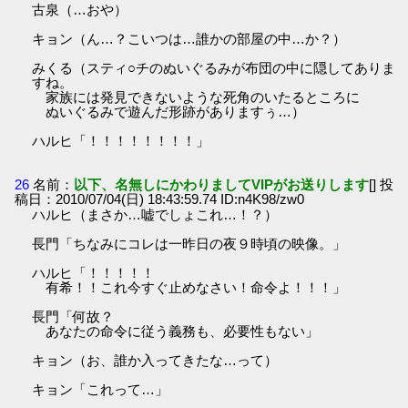
古泉（…おや）
キョン（ん…？こいつは…誰かの部屋の中…か？）
みくる（スティ○チのぬいぐるみが布団の中に隠してありま
すね。
家族には発見できないような死角のいたるところに
ぬいぐるみで遊んだ形跡がありますぅ…）
ハルヒ「！！！！！！！！」
26
名前：
以下、名無しにかわりましてVIPがお送りします
[] 投
稿日：2010/07/04(日) 18:43:59.74 ID:n4K98/zw0
ハルヒ（まさか…嘘でしょこれ…！？）
長門「ちなみにコレは一昨日の夜９時頃の映像。」
ハルヒ「！！！！！
有希！！これ今すぐ止めなさい！命令よ！！！」
長門「何故？
あなたの命令に従う義務も、必要性もない」
キョン（お、誰か入ってきたな…って）
キョン「これって…」