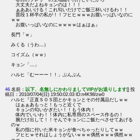
大丈夫だよねキョンのは！！！
ぁああいける！これ匂いだけでご飯三杯いけるわ！！
普段１杯半の私が！！フヒヒｗｗｗお腹いっぱいなのに
ｗｗ
お腹いっぱいなのにｗｗｗｗはぁはぁ』
長門「ｗ」
みくる（うわ…）
コイズム（ｗｗ）
キョン「…」
ハルヒ「むーーー！！」ぶんぶん
46
名前：
以下、名無しにかわりましてVIPがお送りします
[] 投
稿日：2010/07/04(日) 19:50:02.03 ID:n4K98/zw0
ハルヒ『正直ＳＯＳ団とかキョンとその付属品だしｗｗ
はぁぁあもっと！もっと近くで
キョンの匂いかぎたい！！もう体内！
体内でいいわ！！体内に私専用のスペース作るの！
腕だけ出して！！そんでキョンにご飯たべさせてあげる
のｗ
私の指に付いた米キョンが食べちゃったりしてｗｗ
フヒヒｗそれはしょうがないｗｗｗ偶然ｗｗｗ偶然ｗｗ
ｗｗ