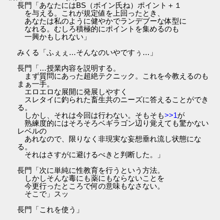
長門「あなたにはBS（ボイン氏ね）ポイント＋１
を与える。これが規定値を上回ったとき、
あなたは私のように健やかでランデブーな体型に
なれる。むしろ積極的にポイントを集めるのも
一興かもしれない」
みくる「ふぇぇ…そんなのいやですぅ…」
長門「…授業内容を説明する。
まず質問にあった超絶テクニック。これを今教えるのも
まぁ一手。
エロエロな展開に発展しやすく
スレタイに釣られた畜生共のニーズに答えることができ
る。
しかし、それは今回は行わない。そもそも
>>1
が
熟練度的にはそろそろベギラゴン辺り覚えても驚かない
レベルの
あれなので、限りなく非現実な妄想垂れ流し状態にな
る。
それはさすがに避けるべきと判断した。」
長門「次に単純に性教育を行うという方法。
しかしそんな毒にも薬にもならないことを
今更行ったところで何の意味もなさない。
そこで」スッ
長門「これを使う」