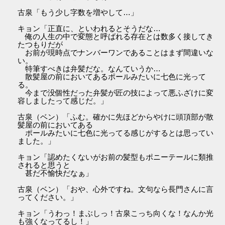
古泉「もう少し字数を増やして…」
キョン「正直に、といわれるとそうだな…
俺の人生の中で変態と呼ばれる存在とは数多く接してき
たつもりだが
お前が現時点でナンバーワンであることはまず間違いな
い。
特筆すべきは弁髪だな。なんていうか…
散髪屋の前においてあるポールみたいに七色に光って
る。
今まで没個性だった弁髪が匠の技によって悪ふざけに変
容しましたって感じだ。」
古泉（ベン）「ふむ。確かに先ほどからやけに頭頂部が散
髪屋の前においてある
ポールみたいに七色に光ってる感じがするとは思ってい
ました。」
キョン「認めたくないがお前の髪型もポニーテールに類推
されると思うと
甚だ不愉快だなぁ」
古泉（ベン）「おや、心外ですね。文句なら長門さんに言
ってください。」
キョン「うわっ！まぶしっ！古泉こっち向くな！なんか光
も強くなってるし！」