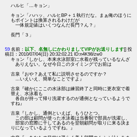
ハルヒ「…キョン」
キョン「ハハッ、ハルヒBP＋１執行だな。まぁ俺のほうに
もポイントは換算されるわけだが
一体規定値はいくつなんだ長門？ん？」
長門「３」
59
名前：
以下、名無しにかわりましてVIPがお送りします
[] 投
稿日：2010/07/04(日) 20:32:02.21 ID:n4K98/zw0
キョン『しかし、本来水泳部室に水着が残っているなんざ
ありえない。なぜ今日このタイミングでお前は
古泉『おや？あえて私に説明させるのですか？
…いえいえ、簡単なことですよ』
古泉『確かにここの水泳部は練習終了と同時に更衣室で着
替え、水泳着も
各自が持って帰り洗濯するのが通例となっているようで
すね』
古泉『しかし、通例といえば、もうひとつ。
この部は顧問が使った水泳着は当番制で部員が洗濯し、
部室の窓際に干してあるのを翌朝顧問が取りに来る決ま
りになっているようですね。』