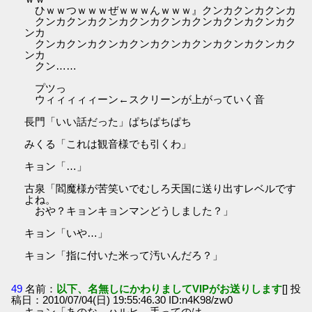
ひｗｗつｗｗｗぜｗｗｗんｗｗｗ』クンカクンカクンカ
クンカクンカクンカクンカクンカクンカクンカクンカク
ンカ
クンカクンカクンカクンカクンカクンカクンカクンカク
ンカ
クン……
プツっ
ウィィィィィーン←スクリーンが上がっていく音
長門「いい話だった」ぱちぱちぱち
みくる「これは観音様でも引くわ」
キョン「…」
古泉「閻魔様が苦笑いでむしろ天国に送り出すレベルです
よね。
おや？キョンキョンマンどうしました？」
キョン「いや…」
キョン「指に付いた米って汚いんだろ？」
49
名前：
以下、名無しにかわりましてVIPがお送りします
[] 投
稿日：2010/07/04(日) 19:55:46.30 ID:n4K98/zw0
キョン「あのな、ハルヒ。手ってのは