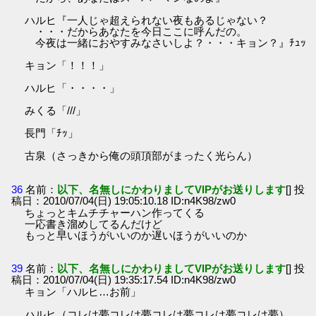
ハルヒ『一人じゃ超えられない夜もあるじゃない？
・・・だからあなたを今日ここに呼んだの。
今夜は一緒におやすみなさいしよ？・・・キョン？』ﾁｭｯ
キョン「！！！」
ハルヒ「・・・・」
みくる「///」
長門「ﾁｯ」
古泉（さっきから俺の頭頂部がまったく光らん）
36
名前：
以下、名無しにかわりましてVIPがお送りします
[] 投
稿日：2010/07/04(日) 19:05:10.18 ID:n4K98/zw0
ちょっとキムチチャーハン作ってくる
一応書き溜めしてるんだけど
もっと早いほうがいいのか遅いほうがいいのか
39
名前：
以下、名無しにかわりましてVIPがお送りします
[] 投
稿日：2010/07/04(日) 19:35:17.54 ID:n4K98/zw0
キョン「ハルヒ…お前」
ハルヒ（コレは夢コレは夢コレは夢コレは夢コレは夢）