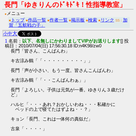
長門「ゆきりんのﾄﾞｷﾄﾞｷ！性指導教室」
メニュー
●
トップ
作品一覧
作者一覧
掲示板
検索
リンク
加
■
■
■
■
■
■
SS：
賀「五航戦の子」
大
小
中
1
名前：
以下、名無しにかわりましてVIPがお送りします
[] 投
稿日：2010/07/04(日) 17:56:30.18 ID:n4K98/zw0
長門「皆さん、こんばんわ」
キ古涼み鶴「「・・・・・・・・・」」
長門「声が小さい、もう一度。皆さんこんばんわ」
キ古涼み鶴「「・・こんばんわぁ」」
長門「よろしい。子供は元気が一番。ゆきりん３歳だけ
ど」
ハルヒ「・・・あれ？おかしいわね・・・私確かに
ベッドの上で寝てたはずよね・・？」
キョン「長門、これは一体何の真似だ」
古泉「・・・・」