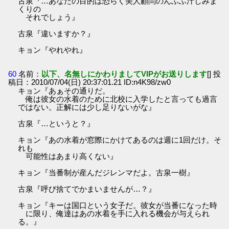
古泉『…あなたの目的は恐らく美人顧問のんふふ汁しみま
くりの
それでしょう』
古泉『違いますか？』
キョン『やれやれ』
60
名前：
以下、名無しにかわりましてVIPがお送りします
[] 投
稿日：2010/07/04(日) 20:37:01.21 ID:n4K98/zw0
キョン『あぁその通りだ。
俺は彼女の水着のために北校に入学したと言っても過言
ではない。正解には少し足りないがな』
古泉『…というと？』
キョン『あの水着が窓際にかけてあるのは週に1回だけ。そ
れも
可能性はあまり高くない』
キョン『当番制が産んだジレンマだよ。古泉一樹』
古泉『呼び捨てでかまいませんが…？』
キョン『キーは国口という女子だ。彼女が当番になった時
に限り、俺達はあの水着を手に入れる機会が与えられ
る。』