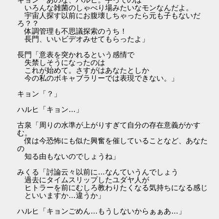
いろんな雑菌のしゃべり場みたいなモンなんだよ。
宇宙人探す以前にお腹壊しちゃったら元も子もないだ
ろ？？
体調管理も不思議探索のうち！
長門、いいビデオみせてもらったよ」
長門「意表を突かれるという感情で
失禁しそうになったのは
これが始めて。さすがはあなたとしか
今の私のボキャブラリーでは表現できない。」
キョン「？」
ハルヒ「キョン…」
古泉「周りの水準が上がりすぎて自分の存在意義がかす
む。
僕は今恐怖にも似た興奮を催していることなど、あなた
の
知る由もないのでしょうね」
みくる「討論云々以前に…なんていうんでしょう
過去にタイムスリップしたユダヤ人が
ヒトラーを前にむしろ教わりたくなる気持ちになる感じ
といいますか…違うか」
ハルヒ「キョンごめん…もうしないからぁぁあ…」