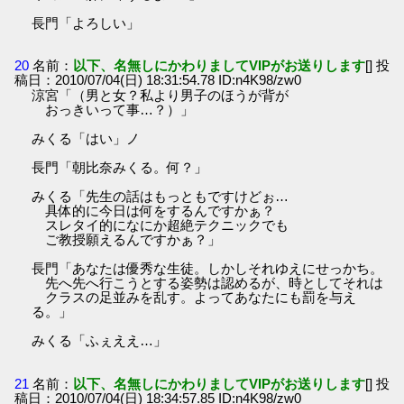
長門「よろしい」
20
名前：
以下、名無しにかわりましてVIPがお送りします
[] 投
稿日：2010/07/04(日) 18:31:54.78 ID:n4K98/zw0
涼宮「（男と女？私より男子のほうが背が
おっきいって事…？）」
みくる「はい」ノ
長門「朝比奈みくる。何？」
みくる「先生の話はもっともですけどぉ…
具体的に今日は何をするんですかぁ？
スレタイ的になにか超絶テクニックでも
ご教授願えるんですかぁ？」
長門「あなたは優秀な生徒。しかしそれゆえにせっかち。
先へ先へ行こうとする姿勢は認めるが、時としてそれは
クラスの足並みを乱す。よってあなたにも罰を与え
る。」
みくる「ふぇええ…」
21
名前：
以下、名無しにかわりましてVIPがお送りします
[] 投
稿日：2010/07/04(日) 18:34:57.85 ID:n4K98/zw0