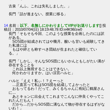
古泉「んふ。これは失礼しました。」
長門「話が進まない。授業に移る」
14
名前：
以下、名無しにかわりましてVIPがお送りします
[] 投
稿日：2010/07/04(日) 18:19:48.78 ID:n4K98/zw0
長門「そもそも今回、このような授業を企画したのには訳
がある。
SOS団が結成されてはや幾月。酸いも甘いも経験してき
た私達には
もはや絆とも称すべき団結が生まれたと確信してい
る。」
長門「しかし、そんなSOS団にもいかんともしがたい溝が
存在することを
これ以上無視することはできない。
何かわかりますか。はい涼宮ハルヒ」
ハルヒ「ええ！私ぃ！？えーっと
…正直言って私はSOS団を結成してよかったと
おもってるわ！だって、みくるちゃんに有紀に鶴屋さん
に…
あとキョンに出会えてこれまでこんなに仲良くやってこ
れたんだもん！
だから…だからSOS団に溝なんて物が存在するはずがな
いわ！」