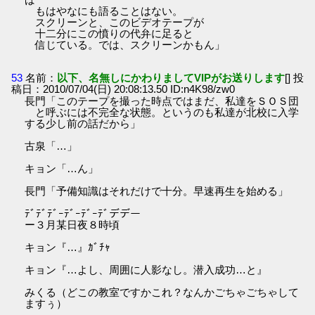
もはやなにも語ることはない。
スクリーンと、このビデオテープが
十二分にこの憤りの代弁に足ると
信じている。では、スクリーンかもん」
53
名前：
以下、名無しにかわりましてVIPがお送りします
[] 投
稿日：2010/07/04(日) 20:08:13.50 ID:n4K98/zw0
長門「このテープを撮った時点ではまだ、私達をＳＯＳ団
と呼ぶには不完全な状態。というのも私達が北校に入学
する少し前の話だから」
古泉「…」
キョン「…ん」
長門「予備知識はそれだけで十分。早速再生を始める」
ﾃﾞﾃﾞﾃﾞｰﾃﾞｰﾃﾞｰﾃﾞデデー
ー３月某日夜８時頃
キョン『…』ｶﾞﾁｬ
キョン『…よし、周囲に人影なし。潜入成功…と』
みくる（どこの教室ですかこれ？なんかごちゃごちゃして
ますぅ）