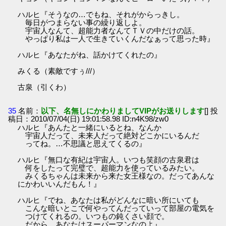
ハルヒ『そうなの…でもね、それがからっきし。
毎日がつまらない事の繰り返しよ。
宇宙人なんて、超能力者なんてＴＶの中だけの話。
やっぱり私は一人で生きていくんだなぁって思った時』
ハルヒ『あなたがね、話かけてくれたの』
みくる（素敵ですぅ///）
古泉（引くわ）
35
名前：
以下、名無しにかわりましてVIPがお送りします
[] 投
稿日：2010/07/04(日) 19:01:58.98 ID:n4K98/zw0
ハルヒ『あんたと一緒にいるとね、なんか
宇宙人だって、未来人だって絶対どこかにいるんだ
ってね。…不思議と思えてくるの』
ハルヒ『無口な有紀は宇宙人。いつも笑顔の古泉君は
何をしたって完璧で、超能力を使っているみたい。
みくるちゃんは未来から来た女王様なの。だってあんな
にかわいいんだもん！』
ハルヒ『でね、あなたは私がどんなに暗い所にいても
こんな暗いとこで何やってんだっていって部屋の電気を
つけてくれるの。いつもの鈍くさい顔で。
だから、あなたはスーパーマンなのよ』