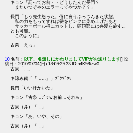
キョン「罰ってお前・・どうしたんだ長門？
またいつぞやのエラーってやつか？？」
長門「もう先生怒った。俗に言うぷっつんきた状態。
私の力をもってすれば髪をピンクに染め上げたあと
サッカーボール柄にカットし、頭頂部には弁髪を施すこ
とも可能。
このように」
古泉「えっ」
10
名前：
以下、名無しにかわりましてVIPがお送りします
[] 投
稿日：2010/07/04(日) 18:09:29.33 ID:n4K98/zw0
古泉「…」
キ涼み鶴「「……」」ｿﾞｸｿﾞｸｯ
長門「いい汗かいた」
キョン「古泉…ﾌﾟｯｗお前…それｗ」
古泉（弁）「…」
キョン「あ、いや、その」
古泉（弁）「…」