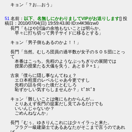
キョン「？お…おう」
51
名前：
以下、名無しにかわりましてVIPがお送りします
[] 投
稿日：2010/07/04(日) 19:59:43.80 ID:n4K98/zw0
長門「もはや討論の余地もないことは明らか。
早々に打ち切って男子サイドに移るとする」
キョン「男子側もあるのかよ！！」
長門「当然。むしろ団員の過半数が女子のＳＯＳ団にとっ
て
本番はこっち。先程のようなぶっちぎりの展開では
授業の授業たる大儀を失う。あとＢＰ+１」
古泉「僕らに隠し事なんてねぇ？
エロ本程度のレベルじゃあ今更ですし
先程の話を伺った後だとむしろ
恥ずかしい気すらしませんか？」ﾋﾟｶﾋﾟｶ
キョン「難しいことは俺にもわからんが…
とりあえず長門の提案だし見てみるだけでも
いいんじゃないか？
ごめんねなんか」
長門「むぅ。ゆきりんこれには少々イラっと来た。
フラグ一級建築士であるあなたがそこまで言うのであれ
ば