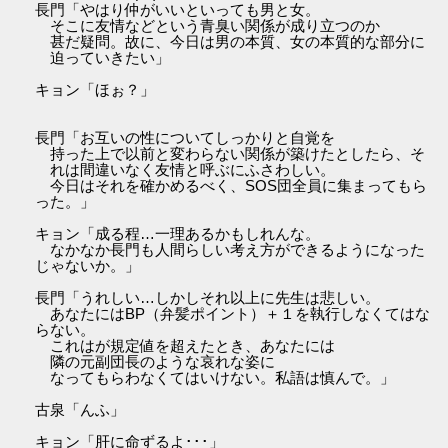
長門「やはり仲がいいといっても男と女。
そこに友情などという青臭い関係が成り立つのか
甚だ疑問。故に、今日は男の本質、女の本質的な部分に
迫っていきたい」
キョン「ほぉ？」
長門「お互いの性についてしっかりと自覚を
持った上で以前と変わらない関係が築けたとしたら、そ
れは間違いなく友情と呼ぶにふさわしい。
今日はそれを確かめるべく、SOS団全員に集まってもら
った。」
キョン「成る程…一理あるかもしれんな。
なかなか長門も人間らしい考え方ができるようになった
じゃないか。」
長門「うれしい…しかしそれ以上に先生は悲しい。
あなたにはBP（弁髪ポイント）＋１を執行しなくてはな
らない。
これはが規定値を超えたとき、あなたには
隣の元副団長のような哀れな姿に
なってもらわなくてはいけない。私語は慎んで。」
古泉「んふ」
キョン「肝に命ずるよ･･･」