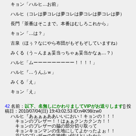
キョン「ハルヒ…お前」
ハルヒ（コレは夢コレは夢コレは夢コレは夢コレは夢）
長門「茶番はそこまで。本番はむしろこれから」
キョン「…は？」
古泉（ほぅ？なにやら布団がもぞもぞしていますね）
みくる（う～んまぁ妥当っちゃぁ妥当かなぁ…？）
ハルヒ「ムーーーーーーーーー！！！！」
ハルヒ『…うんふｗ」
みくる「え」
キョン「え」
42
名前：
以下、名無しにかわりましてVIPがお送りします
[] 投
稿日：2010/07/04(日) 19:43:02.53 ID:n4K98/zw0
ハルヒ『あぁぁぁああいいにおい！キョンの！！！
キョンのブレザー！！はぁぁクンカクンカ！！
キョンのブレザーの脇の部分切り取って
キョンキョンマンの生地にしてよかったよぉ！！
谷口のブレザーの生地縫い付けといたから