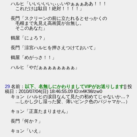
ハルヒ「いいいいいぃぃいやぁぁぁああ！！！
これだけは駄目！絶対！！！！」
長門「スクリーンの前に立たれるとせっかくの
毛根まで丸見え高画質が台無し。
そこのあなた」
鶴屋「にょろ？」
長門「涼宮ハルヒを押さえつけておいて」
鶴屋「めがっさ！！」
ハルヒ「やだぁぁぁぁぁぁぁぁ」
29
名前：
以下、名無しにかわりましてVIPがお送りします
[] 投
稿日：2010/07/04(日) 18:46:55.09 ID:n4K98/zw0
キョン（ハルヒの涙目なんて見たの初めてじゃないか…？
…しかし少し湿った髪、薄いピンク色のパジャマか…）
キョン「正直たまりません」
長門「何か？」
キョン「いえ」