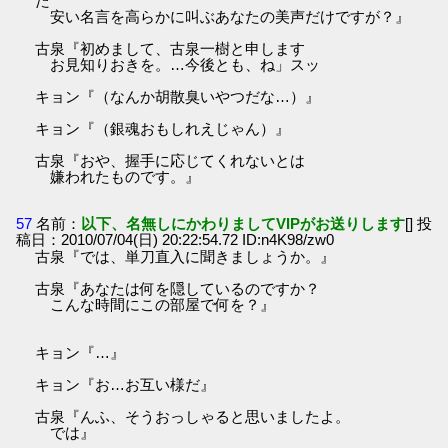
た
安い名言を高らかに叫ぶあなたの美声だけですが？』
古泉『初めまして、古泉一樹と申します
お見知りおきを。…今後とも、ね」スッ
キョン『（なんか胡散臭いやつだな…）』
キョン『（銀魂おもしれえじゃん）』
古泉『おや、握手に応じてくれないとは
嫌われたものです。』
57
名前：
以下、名無しにかわりましてVIPがお送りします
[] 投
稿日：2010/07/04(日) 20:22:54.72 ID:n4K98/zw0
古泉『では、単刀直入に聞きましょうか。』
古泉『あなたは何を隠しているのですか？
こんな時間にこの部屋で何を？』
キョン『…』
キョン『お…お互い様だ』
古泉『んふ、そうおっしゃると思いましたよ。
では』