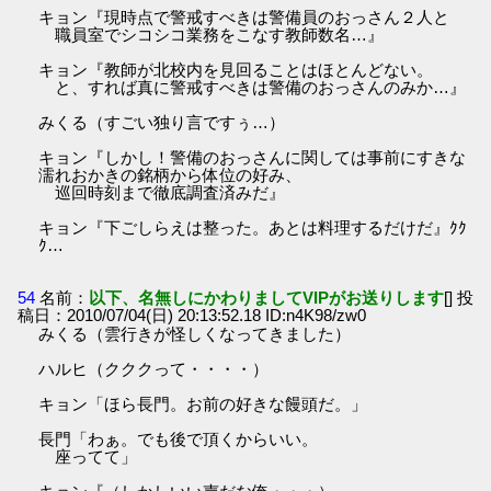
キョン『現時点で警戒すべきは警備員のおっさん２人と
職員室でシコシコ業務をこなす教師数名…』
キョン『教師が北校内を見回ることはほとんどない。
と、すれば真に警戒すべきは警備のおっさんのみか…』
みくる（すごい独り言ですぅ…）
キョン『しかし！警備のおっさんに関しては事前にすきな
濡れおかきの銘柄から体位の好み、
巡回時刻まで徹底調査済みだ』
キョン『下ごしらえは整った。あとは料理するだけだ』ｸｸ
ｸ…
54
名前：
以下、名無しにかわりましてVIPがお送りします
[] 投
稿日：2010/07/04(日) 20:13:52.18 ID:n4K98/zw0
みくる（雲行きが怪しくなってきました）
ハルヒ（クククって・・・・）
キョン「ほら長門。お前の好きな饅頭だ。」
長門「わぁ。でも後で頂くからいい。
座ってて」