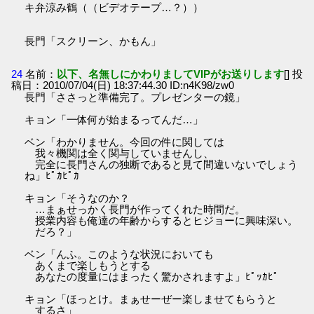
キ弁涼み鶴（（ビデオテープ…？））
長門「スクリーン、かもん」
24
名前：
以下、名無しにかわりましてVIPがお送りします
[] 投
稿日：2010/07/04(日) 18:37:44.30 ID:n4K98/zw0
長門「ささっと準備完了。プレゼンターの鏡」
キョン「一体何が始まるってんだ…」
ベン「わかりません。今回の件に関しては
我々機関は全く関与していませんし、
完全に長門さんの独断であると見て間違いないでしょう
ね」ﾋﾟｶﾋﾟｶ
キョン「そうなのか？
…まぁせっかく長門が作ってくれた時間だ。
授業内容も俺達の年齢からするとヒジョーに興味深い。
だろ？」
ベン「んふ。このような状況においても
あくまで楽しもうとする
あなたの度量にはまったく驚かされますよ」ﾋﾟｯｶﾋﾟ
キョン「ほっとけ。まぁせーぜー楽しませてもらうと
するさ」