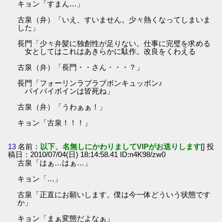
キョン「すまん…」
古泉（弁）「いえ、すいません。少々熱くなってしまいま
した」
長門「少々弁髪に独創性が足りない。仕事に完璧を求める
女としてはこれはあきらかに駄作。改良をくわえる
古泉（弁）「長門・・さん・・・？」
長門「フォーリンラブラブボンキュッボン♪
バイバイボインは皆死ね」
古泉（弁）「うわぁぁ！」
キョン「古泉！！！」
13
名前：
以下、名無しにかわりましてVIPがお送りします
[] 投
稿日：2010/07/04(日) 18:14:58.41 ID:n4K98/zw0
古泉「はぁ…はぁ…」
キョン「…」
古泉「正直にお願いします。僕は今一体どういう状態です
か」
キョン「まぁ変態だよなぁ」