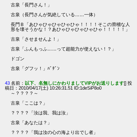
古泉「長門さん！」
古泉（長門さんが気絶している……一体）
長門Ｂ「あひゃひゃひゃひゃひゃ！！！！そこの滑稽な人
形を壊そうかな！？あひゃひゃひゃひゃひゃ！！！！！」
古泉「させませんよ！」
古泉「ふんもっふ……って超能力が使えない！？」
ドゴン
古泉「グフッ！」ﾊﾞﾀﾞﾝ
43
名前：
以下、名無しにかわりましてVIPがお送りします
[] 投
稿日：2010/04/17(土) 10:26:31.51 ID:1deSiP8o0
～？？？？～
古泉「ここは？」
？？？？「汝は我、我は汝」
古泉「あなたは？」
？？？？「我は汝の心の海より出でし者」