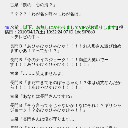
古泉「僕の…心の海？」
？？？？「わが名を呼べ…わが名は」
48
名前：
以下、名無しにかわりましてVIPがお送りします
[] 投
稿日：2010/04/17(土) 10:32:24.07 ID:1deSiP8o0
～テレビの中～
長門Ｂ「あひゃひゃひゃひゃ！！！！お人形さん遊び始め
ますかあ！？ってか！？」
長門Ｂ「今のナイスジョーク！！！満点大笑いでー
す！！！あひゃひゃひゃひゃ！！！！！」
古泉「………笑えませんよ」
長門Ｂ「まだ生きてるのぼっちゃん！？体は頑丈なんだか
ら！！！！あひゃひゃひゃ！！！！」
古泉「あなたは長門さんですね」
長門Ｂ「そう言ってるじゃないか！なにそれ！？ギリシャ
ジョーク！？あひゃひゃひゃひゃ！！」
古泉「長門さんは僕が守ります…」