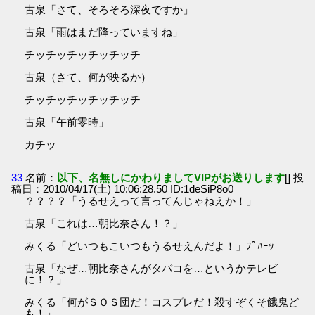
古泉「さて、そろそろ深夜ですか」
古泉「雨はまだ降っていますね」
チッチッチッチッチッチ
古泉（さて、何が映るか）
チッチッチッチッチッチ
古泉「午前零時」
カチッ
33
名前：
以下、名無しにかわりましてVIPがお送りします
[] 投
稿日：2010/04/17(土) 10:06:28.50 ID:1deSiP8o0
？？？？「うるせえって言ってんじゃねえか！」
古泉「これは…朝比奈さん！？」
みくる「どいつもこいつもうるせえんだよ！」ﾌﾟﾊｰｯ
古泉「なぜ…朝比奈さんがタバコを…というかテレビ
に！？」
みくる「何がＳＯＳ団だ！コスプレだ！殺すぞくそ餓鬼ど
も！」