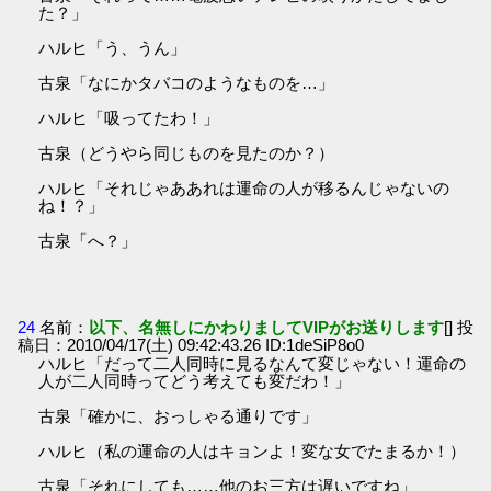
た？」
ハルヒ「う、うん」
古泉「なにかタバコのようなものを…」
ハルヒ「吸ってたわ！」
古泉（どうやら同じものを見たのか？）
ハルヒ「それじゃああれは運命の人が移るんじゃないの
ね！？」
古泉「へ？」
24
名前：
以下、名無しにかわりましてVIPがお送りします
[] 投
稿日：2010/04/17(土) 09:42:43.26 ID:1deSiP8o0
ハルヒ「だって二人同時に見るなんて変じゃない！運命の
人が二人同時ってどう考えても変だわ！」
古泉「確かに、おっしゃる通りです」
ハルヒ（私の運命の人はキョンよ！変な女でたまるか！）
古泉「それにしても……他のお三方は遅いですね」