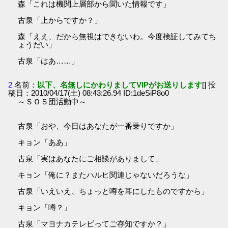
森「これは機関上層部から聞いた情報です」
古泉「上からですか？」
森「ええ、だから無視はできないわ。今度検証してみてち
ょうだい」
古泉「はあ……」
2
名前：
以下、名無しにかわりましてVIPがお送りします
[] 投
稿日：2010/04/17(土) 08:43:26.94 ID:1deSiP8o0
～ＳＯＳ団活動中～
古泉「おや、今日はあなたが一番乗りですか」
キョン「ああ」
古泉「実はあなたにご相談がありまして」
キョン「俺に？またハルヒ関連じゃないだろうな」
古泉「いえいえ、ちょっと噂を耳にしたものですから」
キョン「噂？」
古泉「マヨナカテレビってご存知ですか？」