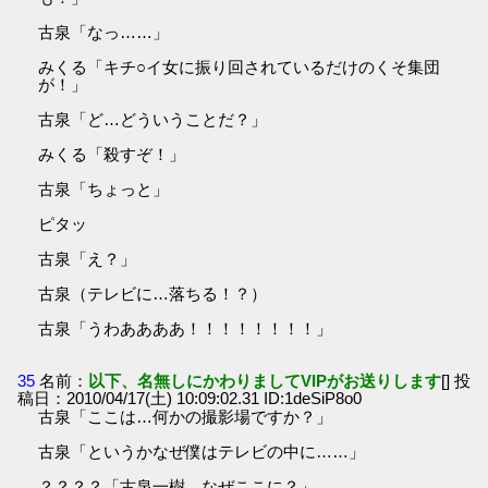
古泉「なっ……」
みくる「キチ○イ女に振り回されているだけのくそ集団
が！」
古泉「ど…どういうことだ？」
みくる「殺すぞ！」
古泉「ちょっと」
ピタッ
古泉「え？」
古泉（テレビに…落ちる！？）
古泉「うわああああ！！！！！！！！」
35
名前：
以下、名無しにかわりましてVIPがお送りします
[] 投
稿日：2010/04/17(土) 10:09:02.31 ID:1deSiP8o0
古泉「ここは…何かの撮影場ですか？」
古泉「というかなぜ僕はテレビの中に……」
？？？？「古泉一樹、なぜここに？」