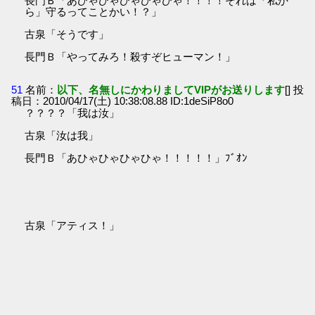
長門Ｂ「あひゃひゃひゃひゃひゃ！！！！それは「私か
ら」守るってことかい！？」
古泉「そうです」
長門Ｂ「やってみろ！殺すぞヒューマン！」
51
名前：
以下、名無しにかわりましてVIPがお送りします
[] 投
稿日：2010/04/17(土) 10:38:08.88 ID:1deSiP8o0
？？？？「我は汝」
古泉「汝は我」
長門Ｂ「あひゃひゃひゃひゃ！！！！！」ﾌﾞｵﾝ
古泉「アティス！」