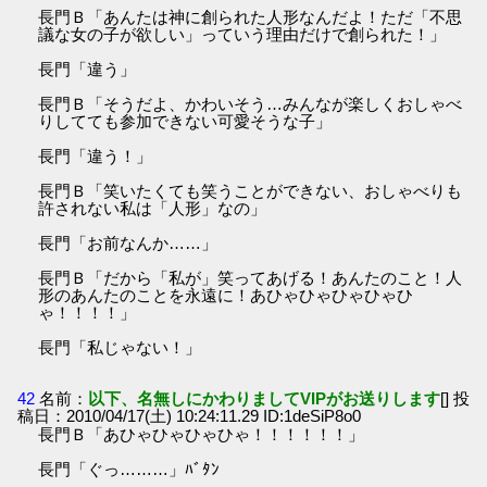
長門Ｂ「あんたは神に創られた人形なんだよ！ただ「不思
議な女の子が欲しい」っていう理由だけで創られた！」
長門「違う」
長門Ｂ「そうだよ、かわいそう…みんなが楽しくおしゃべ
りしてても参加できない可愛そうな子」
長門「違う！」
長門Ｂ「笑いたくても笑うことができない、おしゃべりも
許されない私は「人形」なの」
長門「お前なんか……」
長門Ｂ「だから「私が」笑ってあげる！あんたのこと！人
形のあんたのことを永遠に！あひゃひゃひゃひゃひ
ゃ！！！！」
長門「私じゃない！」
42
名前：
以下、名無しにかわりましてVIPがお送りします
[] 投
稿日：2010/04/17(土) 10:24:11.29 ID:1deSiP8o0
長門Ｂ「あひゃひゃひゃひゃ！！！！！！」
長門「ぐっ………」ﾊﾞﾀﾝ