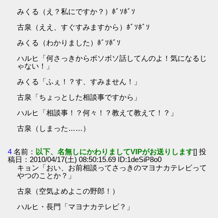
みくる（え？私にですか？）ﾎﾞｿﾎﾞｿ
古泉（ええ、すぐすみますから）ﾎﾞｿﾎﾞｿ
みくる（わかりました）ﾎﾞｿﾎﾞｿ
ハルヒ「何さっきからボソボソ話してんのよ！気になるじ
ゃない！」
みくる「ふぇ！？す、すみません！」
古泉「ちょっとした相談事ですから」
ハルヒ「相談事！？何々！？教えて教えて！？」
古泉（しまった……）
4
名前：
以下、名無しにかわりましてVIPがお送りします
[] 投
稿日：2010/04/17(土) 08:50:15.69 ID:1deSiP8o0
キョン「おい、お前相談ってさっきのマヨナカテレビって
やつのことか？」
古泉（空気よめよこの野郎！）
ハルヒ・長門「マヨナカテレビ？」