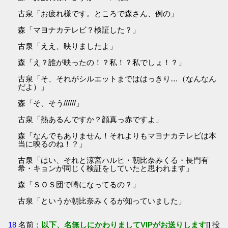
古泉「お疲れ様です。ところで森さん、例の」
森「マヨナカテレビ？検証した？」
古泉「ええ、映りましたよ」
森「え？誰が映ったの！？私！？私でしょ！？」
古泉「そ、それがシルエットまでははっきり…（なんなん
だよ）」
森「そ、そう//////」
古泉「熱あるんですか？顔真っ赤ですよ」
森「なんでもありません！それよりもマヨナカテレビは本
当に映るのね！？」
古泉「はい、それと涼宮ハルヒ・朝比奈みくる・長門有
希・キョンが同じく検証をしていたと思われます」
森「ＳＯＳ団で噂になってるの？」
古泉「というか朝比奈みくるが知っていました」
18
名前：
以下、名無しにかわりましてVIPがお送りします
[] 投