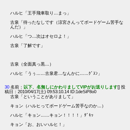
ハルヒ「王手飛車取り…まっ」
古泉「待ったなしです（涼宮さんってボードゲーム苦手な
んだ）」
ハルヒ「つ…次はオセロよ！」
古泉「了解です」
古泉（全面真っ黒…）
ハルヒ「うぅ……古泉君…なんかに……ｸﾞｽﾝ」
30
名前：
以下、名無しにかわりましてVIPがお送りします
[] 投
稿日：2010/04/17(土) 09:53:10.14 ID:1deSiP8o0
古泉「ということがありまして」
キョン（ハルヒってボードゲーム苦手なのか…）
ハルヒ「キョン……キョン！！！！」ﾀﾞｷｯ
キョン「お、おいハルヒ！」