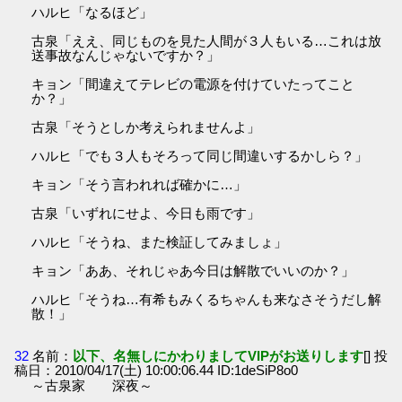
ハルヒ「なるほど」
古泉「ええ、同じものを見た人間が３人もいる…これは放
送事故なんじゃないですか？」
キョン「間違えてテレビの電源を付けていたってこと
か？」
古泉「そうとしか考えられませんよ」
ハルヒ「でも３人もそろって同じ間違いするかしら？」
キョン「そう言われれば確かに…」
古泉「いずれにせよ、今日も雨です」
ハルヒ「そうね、また検証してみましょ」
キョン「ああ、それじゃあ今日は解散でいいのか？」
ハルヒ「そうね…有希もみくるちゃんも来なさそうだし解
散！」
32
名前：
以下、名無しにかわりましてVIPがお送りします
[] 投
稿日：2010/04/17(土) 10:00:06.44 ID:1deSiP8o0
～古泉家 深夜～