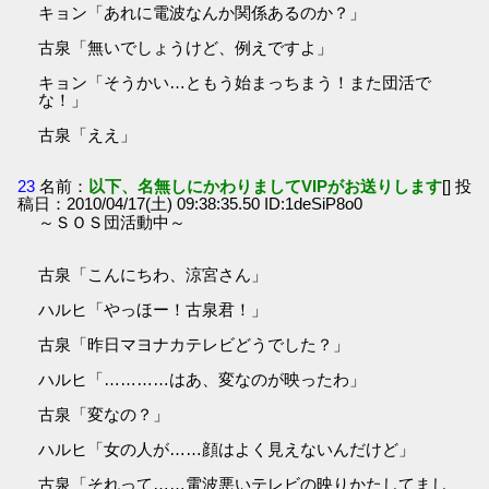
キョン「あれに電波なんか関係あるのか？」
古泉「無いでしょうけど、例えですよ」
キョン「そうかい…ともう始まっちまう！また団活で
な！」
古泉「ええ」
23
名前：
以下、名無しにかわりましてVIPがお送りします
[] 投
稿日：2010/04/17(土) 09:38:35.50 ID:1deSiP8o0
～ＳＯＳ団活動中～
古泉「こんにちわ、涼宮さん」
ハルヒ「やっほー！古泉君！」
古泉「昨日マヨナカテレビどうでした？」
ハルヒ「…………はあ、変なのが映ったわ」
古泉「変なの？」
ハルヒ「女の人が……顔はよく見えないんだけど」
古泉「それって……電波悪いテレビの映りかたしてまし