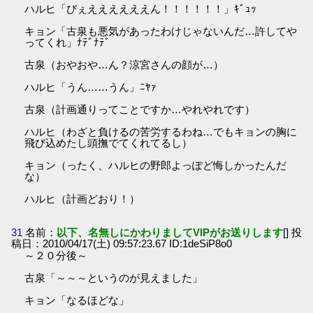
ハルヒ「びぇええええええん！！！！！！」ｷﾞｭｯ
キョン「古泉も悪気があったわけじゃないんだ…許してや
ってくれ」ﾅﾃﾞﾅﾃﾞ
古泉（おやおや…ん？涼宮さんの顔が…）
ハルヒ「うん……うん」ﾆﾔｧ
古泉（計画通りってことですか…やれやれです）
ハルヒ（わざと負けるの苦労するわね…でもキョンの胸に
飛び込めたし頭撫でてくれてるし）
キョン（ったく、ハルヒの野郎よっぽど悔しかったんだ
な）
ハルヒ（計画どおり！）
31
名前：
以下、名無しにかわりましてVIPがお送りします
[] 投
稿日：2010/04/17(土) 09:57:23.67 ID:1deSiP8o0
～２０分後～
古泉「～～～というのが見えました」
キョン「なるほどな」