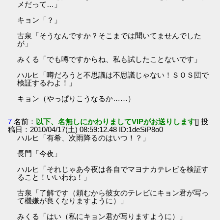
メだって…」
キョン「？」
古泉「そうなんですか？そこまでは聞いてませんでした
が」
みくる「でも噂ですからね、私も試したことないです」
ハルヒ「噂だろうと不思議は不思議じゃない！ＳＯＳ団で
検証するわよ！」
キョン（やっぱりこうなるか……）
7
名前：
以下、名無しにかわりましてVIPがお送りします
[] 投
稿日：2010/04/17(土) 08:59:12.48 ID:1deSiP8o0
ハルヒ「有希、次雨降るのはいつ！？」
長門「今夜」
ハルヒ「それじゃあ今夜は各自でマヨナカテレビを検証す
ること！いいわね！」
古泉「了解です（頼むから彼女のテレビにキョン君が写っ
て機嫌が良くなりますように）」
みくる「はい（私にキョン君が写りますように）」