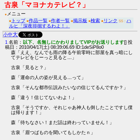
古泉「マヨナカテレビ？」
メニュー
●
トップ
作品一覧
作者一覧
掲示板
検索
リンク
ハ
■
■
■
■
■
■
SS：
ルヒ「深夜徘徊するわよ！」
大
小
中
1
名前：
以下、名無しにかわりましてVIPがお送りします
[] 投
稿日：2010/04/17(土) 08:39:06.69 ID:1deSiP8o0
森「ええ、なんでも雨の降る午前零時に部屋を真っ暗にし
てテレビをじーっと見ると…」
古泉「見ると？」
森「運命の人の姿が見える…って」
古泉「そんな都市伝説みたいなの信じてるんですか？」
森「違う！信じてないわよ！」
古泉「そうですか、それじゃあ神人も倒したことですし僕
は帰ります！」
森「待ちなさい！まだ話は終わっていません！」
古泉「眉つばものを聞いてもしかたｎ」