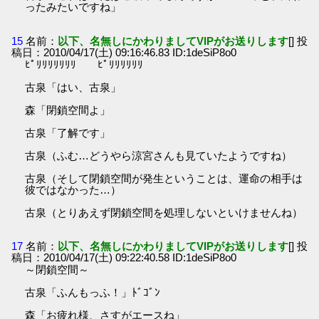
ったみたいですね」
15
名前：
以下、名無しにかわりましてVIPがお送りします
[] 投
稿日：2010/04/17(土) 09:16:46.83 ID:1deSiP8o0
ﾋﾟﾘﾘﾘﾘﾘﾘﾘ ﾋﾟﾘﾘﾘﾘﾘﾘ
古泉「はい、古泉」
森「閉鎖空間よ」
古泉「了解です」
古泉（ふむ…どうやら涼宮さんも見ていたようですね）
古泉（そして閉鎖空間が発生ということは、運命の相手は
彼ではなかった…）
古泉（とりあえず閉鎖空間を処理しないといけませんね）
17
名前：
以下、名無しにかわりましてVIPがお送りします
[] 投
稿日：2010/04/17(土) 09:22:40.58 ID:1deSiP8o0
～閉鎖空間～
古泉「ふんもっふ！」ﾄﾞｺﾞﾝ
森「お疲れ様、さすがエースね」