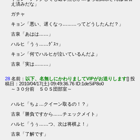
え済みだな」
ガチャ
キョン「悪い、遅くなっ………ってどうしたんだ？」
古泉「あはは……」
ハルヒ「うぅ……ｸﾞｽｯ」
キョン「何でハルヒが泣いているんだよ」
古泉「実は………」
28
名前：
以下、名無しにかわりましてVIPがお送りします
[] 投
稿日：2010/04/17(土) 09:49:36.76 ID:1deSiP8o0
～３０分前 ＳＯＳ団部室～
ハルヒ「ちょ…クイーン取るの！？」
古泉「勝負ですから……チェックメイト」
ハルヒ「うぅ……つ、次は将棋よ！」
古泉「了解です」