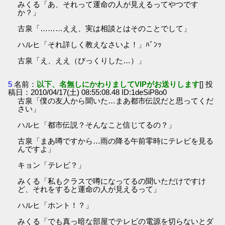
みくる「あ、それって運命の人が見えるってやつです
か？」
古泉「………ええ、実は相談とはそのことでして」
ハルヒ「それ詳しく教えなさいよ！」ﾊﾞﾝｯ
古泉「え、ええ（びっくりした…）」
5
名前：
以下、名無しにかわりましてVIPがお送りします
[] 投
稿日：2010/04/17(土) 08:55:08.48 ID:1deSiP8o0
古泉「僕の友人から聞いた…まあ都市伝説だと思ってくだ
さい」
ハルヒ「都市伝説？そんなこと信じてるの？」
古泉「まあ噂ですから…雨の降る午前零時にテレビを見る
んですよ」
キョン「テレビ？」
みくる「私もクラスで噂になってるの聞いただけですけ
ど、それをすると運命の人が見えるって」
ハルヒ「ホント！？」
みくる「でも真っ暗な部屋でテレビの電源を切らないとダ