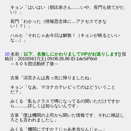
キョン「はいはい（朝比奈さん……いや、長門も捨てがた
い）」
長門「わかった（情報思念体に…アクセスできな
い！？）」
ハルヒ「それじゃあ今日は解散！（キョンが映るといい
な…）」
10
名前：
以下、名無しにかわりましてVIPがお送りします
[] 投
稿日：2010/04/17(土) 09:06:26.86 ID:1deSiP8o0
～ＳＯＳ団活動終了後～
古泉「涼宮さんは真っ先に帰りましたね」
キョン「なあ、マヨナカテレビってのはどういうこと
だ？」
みくる「私もクラスで噂になってるの聞いただけですか
ら………詳しくは知らないんです」
古泉「僕は機関の上司から聞いた情報です、それに検証し
ろとも言われましたし」
みくる「機関にですか？じゃあ本当なんじゃ…」