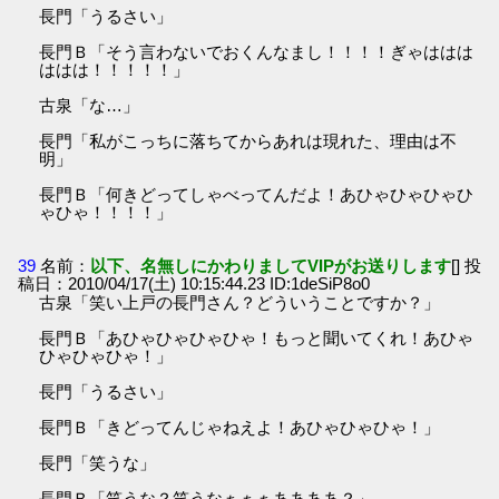
長門「うるさい」
長門Ｂ「そう言わないでおくんなまし！！！！ぎゃははは
ははは！！！！！」
古泉「な…」
長門「私がこっちに落ちてからあれは現れた、理由は不
明」
長門Ｂ「何きどってしゃべってんだよ！あひゃひゃひゃひ
ゃひゃ！！！！」
39
名前：
以下、名無しにかわりましてVIPがお送りします
[] 投
稿日：2010/04/17(土) 10:15:44.23 ID:1deSiP8o0
古泉「笑い上戸の長門さん？どういうことですか？」
長門Ｂ「あひゃひゃひゃひゃ！もっと聞いてくれ！あひゃ
ひゃひゃひゃ！」
長門「うるさい」
長門Ｂ「きどってんじゃねえよ！あひゃひゃひゃ！」
長門「笑うな」
長門Ｂ「笑うな？笑うなぁぁぁああああ？」