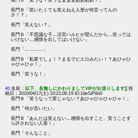
長門Ｂ「笑いたくても笑えねえ人形が何言ってんの
さ！？」
長門「笑えない？」
長門Ｂ「不思議な子…涼宮ハルヒが望んだから…笑っては
いけない…感情を出してはいけない」
長門「…………」
長門Ｂ「私変でしょ！？まるでピエロみたい！？あひゃひ
ゃひゃひゃ！」
長門「笑うな！」
40
名前：
以下、名無しにかわりましてVIPがお送りします
[] 投
稿日：2010/04/17(土) 10:21:00.19 ID:1deSiP8o0
長門Ｂ「笑うなって変じゃない？あひゃひゃひゃひゃ！」
長門「何が言いたい」
長門Ｂ「あんたは笑えない…感情を出すこと、笑うことす
ら許されない人形！」
長門「そんなこと」