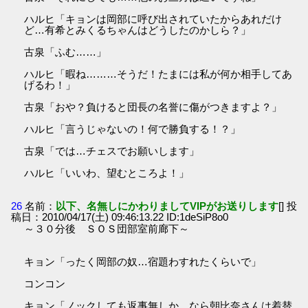
ハルヒ「キョンは岡部に呼び出されていたからあれだけ
ど…有希とみくるちゃんはどうしたのかしら？」
古泉「ふむ……」
ハルヒ「暇ね………そうだ！たまには私が何か相手してあ
げるわ！」
古泉「おや？負けると団長の名誉に傷がつきますよ？」
ハルヒ「言うじゃないの！何で勝負する！？」
古泉「では…チェスでお願いします」
ハルヒ「いいわ、望むところよ！」
26
名前：
以下、名無しにかわりましてVIPがお送りします
[] 投
稿日：2010/04/17(土) 09:46:13.22 ID:1deSiP8o0
～３０分後 ＳＯＳ団部室前廊下～
キョン「ったく岡部の奴…宿題わすれたくらいで」
コンコン
キョン「ノックしても返事無しか…なら朝比奈さんは着替