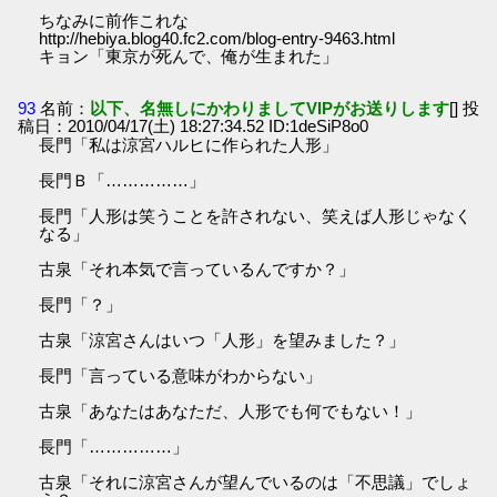
ちなみに前作これな
http://hebiya.blog40.fc2.com/blog-entry-9463.html
キョン「東京が死んで、俺が生まれた」
93
名前：
以下、名無しにかわりましてVIPがお送りします
[] 投
稿日：2010/04/17(土) 18:27:34.52 ID:1deSiP8o0
長門「私は涼宮ハルヒに作られた人形」
長門Ｂ「……………」
長門「人形は笑うことを許されない、笑えば人形じゃなく
なる」
古泉「それ本気で言っているんですか？」
長門「？」
古泉「涼宮さんはいつ「人形」を望みました？」
長門「言っている意味がわからない」
古泉「あなたはあなただ、人形でも何でもない！」
長門「……………」
古泉「それに涼宮さんが望んでいるのは「不思議」でしょ