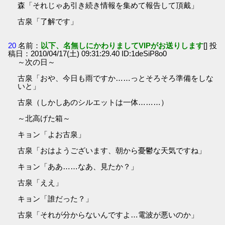
森「それじゃあ引き続き情報を集めて報告して頂戴」
古泉「了解です」
20
名前：
以下、名無しにかわりましてVIPがお送りします
[] 投
稿日：2010/04/17(土) 09:31:29.40 ID:1deSiP8o0
～次の日～
古泉「おや、今日も雨ですか……っとそろそろ準備をしな
いと」
古泉（しかしあのシルエットは一体………）
～北高げた箱～
キョン「よお古泉」
古泉「おはようございます、朝から憂鬱な天気ですね」
キョン「ああ……なあ、見たか？」
古泉「ええ」
キョン「誰だった？」
古泉「それが分からないんですよ…電波が悪いのか」