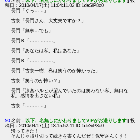
66
名前：
以下、名無しにかわりましてVIPがお送りします
[] 投
稿日：2010/04/17(土) 11:04:11.02 ID:1deSiP8o0
長門「ぐっ……」
古泉「長門さん、大丈夫ですか？」
長門「無事…でも」
長門Ｂ「……………」
長門「あなたは私、私はあなた」
長門Ｂ「……………」
長門「古泉一樹、私は笑うのが怖かった」
古泉「笑うのが怖い？」
長門「涼宮ハルヒが望んでいたのは笑わない私、無口な
私、感情を出さない私」
古泉「…………」
90
名前：
以下、名無しにかわりましてVIPがお送りします
[] 投
稿日：2010/04/17(土) 18:15:52.41 ID:1deSiP8o0
帰ってきた！
そんじゃ張り切って続きを書くんだぜ！保守さんくす！