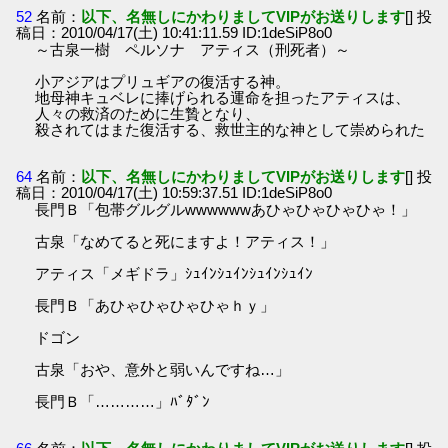
52
名前：
以下、名無しにかわりましてVIPがお送りします
[] 投
稿日：2010/04/17(土) 10:41:11.59 ID:1deSiP8o0
～古泉一樹 ペルソナ アティス（刑死者）～
小アジアはプリュギアの復活する神。
地母神キュベレに捧げられる運命を担ったアティスは、
人々の救済のために生贄となり、
殺されてはまた復活する、救世主的な神として崇められた
64
名前：
以下、名無しにかわりましてVIPがお送りします
[] 投
稿日：2010/04/17(土) 10:59:37.51 ID:1deSiP8o0
長門Ｂ「包帯グルグルwwwwwwあひゃひゃひゃひゃ！」
古泉「なめてると死にますよ！アティス！」
アティス「メギドラ」ｼｭｲﾝｼｭｲﾝｼｭｲﾝｼｭｲﾝ
長門Ｂ「あひゃひゃひゃひゃｈｙ」
ドゴン
古泉「おや、意外と弱いんですね…」
長門Ｂ「…………」ﾊﾞﾀﾞﾝ