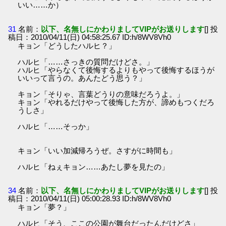
いい……か）
31
名前：
以下、名無しにかわりましてVIPがお送りします
[] 投
稿日：2010/04/11(日) 04:58:25.67 ID:h/8WV8Vh0
キョン「どうしたハルヒ？」
ハルヒ「……さっきの質問だけどさ。」
ハルヒ「やらなくて後悔するよりもやって後悔するほうが
いいって言うの。あんたどう思う？」
キョン「そりゃ、言葉どうりの意味だろうよ。」
キョン「やれるだけやって後悔した方が、諦めもつくだろ
うしさ」
ハルヒ「……そっか」
キョン「いい加減帰ろうぜ。さすがに時間も」
ハルヒ「ねぇキョン……あたし夢を見たの」
34
名前：
以下、名無しにかわりましてVIPがお送りします
[] 投
稿日：2010/04/11(日) 05:00:28.93 ID:h/8WV8Vh0
キョン「夢？」
ハルヒ「そう、ここの公園が舞台だったんだけどさ」