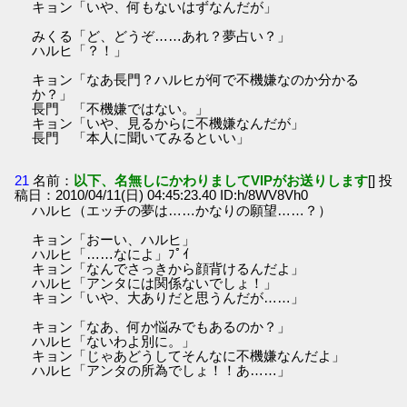
キョン「いや、何もないはずなんだが」
みくる「ど、どうぞ……あれ？夢占い？」
ハルヒ「？！」
キョン「なあ長門？ハルヒが何で不機嫌なのか分かる
か？」
長門 「不機嫌ではない。」
キョン「いや、見るからに不機嫌なんだが」
長門 「本人に聞いてみるといい」
21
名前：
以下、名無しにかわりましてVIPがお送りします
[] 投
稿日：2010/04/11(日) 04:45:23.40 ID:h/8WV8Vh0
ハルヒ（エッチの夢は……かなりの願望……？）
キョン「おーい、ハルヒ」
ハルヒ「……なによ」ﾌﾟｲ
キョン「なんでさっきから顔背けるんだよ」
ハルヒ「アンタには関係ないでしょ！」
キョン「いや、大ありだと思うんだが……」
キョン「なあ、何か悩みでもあるのか？」
ハルヒ「ないわよ別に。」
キョン「じゃあどうしてそんなに不機嫌なんだよ」
ハルヒ「アンタの所為でしょ！！あ……」