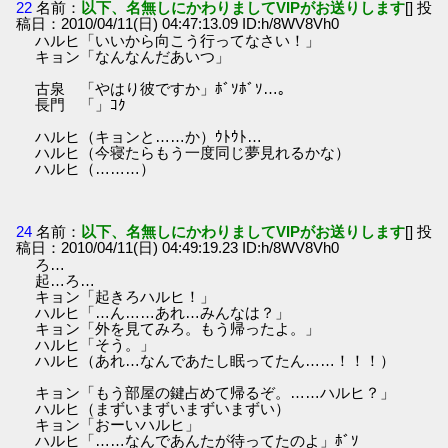
22
名前：
以下、名無しにかわりましてVIPがお送りします
[] 投
稿日：2010/04/11(日) 04:47:13.09 ID:h/8WV8Vh0
ハルヒ「いいから向こう行ってなさい！」
キョン「なんなんだあいつ」
古泉 「やはり彼ですか」ﾎﾞｿﾎﾞｿ…。
長門 「」ｺｸ
ハルヒ（キョンと……か）ｳﾄｳﾄ…
ハルヒ（今寝たらもう一度同じ夢見れるかな）
ハルヒ（………）
24
名前：
以下、名無しにかわりましてVIPがお送りします
[] 投
稿日：2010/04/11(日) 04:49:19.23 ID:h/8WV8Vh0
ろ…
起…ろ…
キョン「起きろハルヒ！」
ハルヒ「…ん……あれ…みんなは？」
キョン「外を見てみろ。もう帰ったよ。」
ハルヒ「そう。」
ハルヒ（あれ…なんであたし眠ってたん……！！！）
キョン「もう部屋の鍵占めて帰るぞ。……ハルヒ？」
ハルヒ（まずいまずいまずいまずい）
キョン「おーいハルヒ」
ハルヒ「……なんであんたが待ってたのよ」ﾎﾞｿ