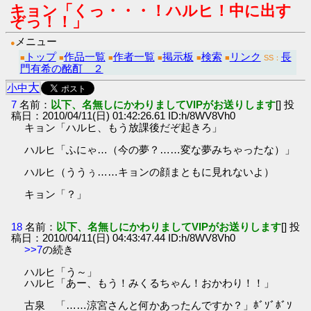
キョン「くっ・・・！ハルヒ！中に出す
ぞっ！！」
メニュー
●
トップ
作品一覧
作者一覧
掲示板
検索
リンク
長
■
■
■
■
■
■
SS：
門有希の酩酊 ２
大
小
中
7
名前：
以下、名無しにかわりましてVIPがお送りします
[] 投
稿日：2010/04/11(日) 01:42:26.61 ID:h/8WV8Vh0
キョン「ハルヒ、もう放課後だぞ起きろ」
ハルヒ「ふにゃ…（今の夢？……変な夢みちゃったな）」
ハルヒ（ううぅ……キョンの顔まともに見れないよ）
キョン「？」
18
名前：
以下、名無しにかわりましてVIPがお送りします
[] 投
稿日：2010/04/11(日) 04:43:47.44 ID:h/8WV8Vh0
>>7
の続き
ハルヒ「う～」
ハルヒ「あー、もう！みくるちゃん！おかわり！！」
古泉 「……涼宮さんと何かあったんですか？」ﾎﾞｿﾞﾎﾞｿ