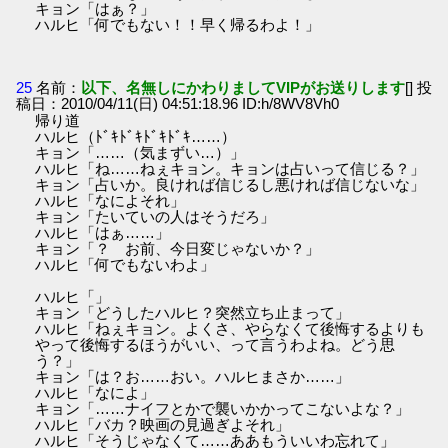
キョン「はぁ？」
ハルヒ「何でもない！！早く帰るわよ！」
25
名前：
以下、名無しにかわりましてVIPがお送りします
[] 投
稿日：2010/04/11(日) 04:51:18.96 ID:h/8WV8Vh0
帰り道
ハルヒ（ﾄﾞｷﾄﾞｷﾄﾞｷﾄﾞｷ……）
キョン「……（気まずい…）」
ハルヒ「ね……ねぇキョン。キョンは占いって信じる？」
キョン「占いか。良ければ信じるし悪ければ信じないな」
ハルヒ「なによそれ」
キョン「たいていの人はそうだろ」
ハルヒ「はぁ……」
キョン「？ お前、今日変じゃないか？」
ハルヒ「何でもないわよ」
ハルヒ「」
キョン「どうしたハルヒ？突然立ち止まって」
ハルヒ「ねぇキョン。よくさ、やらなくて後悔するよりも
やって後悔するほうがいい、って言うわよね。どう思
う？」
キョン「は？お……おい。ハルヒまさか……」
ハルヒ「なによ」
キョン「……ナイフとかで襲いかかってこないよな？」
ハルヒ「バカ？映画の見過ぎよそれ」
ハルヒ「そうじゃなくて……ああもういいわ忘れて」