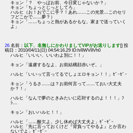
キョン「？ やっぱお前、今日変じゃないか？」
キョン「ちょっとじっとしてろ」
ハルヒ（お！おでこに手？！あれ……この光景…このセリ
フどこかで……夢？）
キョン「……ちょっと熱があるかもな。家まで送っていく
よ」
26
名前：
以下、名無しにかわりましてVIPがお送りします
[] 投
稿日：2010/04/11(日) 04:54:16.29 ID:h/8WV8Vh0
ハルヒ「いいい、いいわよ別に！！」
キョン「遠慮するなよ、お前結構顔赤いぞ。」
ハルヒ「いいって言ってるでしょエロキョン！！」ｾﾞｰｾﾞｰ
キョン「うるさ……は？お前何言って……ておい大丈夫
か？！」
ハルヒ「なんで夢のときみたいに応対するのよ！！！」ﾌ
ﾗ…
キョン「おいハルヒ！！」
ハルヒ「……酸欠よ。少し休めば大丈夫よ」ｾﾞｰｾﾞｰ
ハルヒ「先に言っておくけど『背負ってやるよ』とか言わ
ないでよ」ｾﾞｰｾﾞｰ