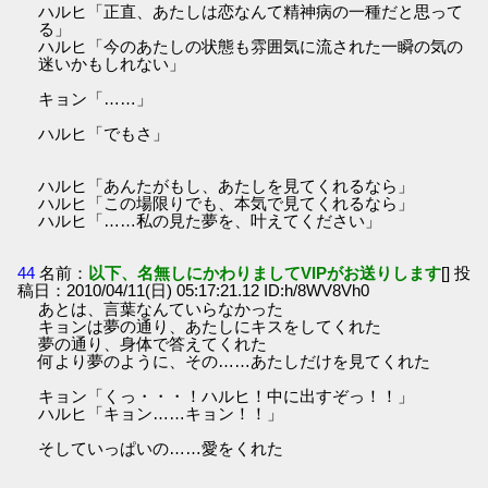
ハルヒ「正直、あたしは恋なんて精神病の一種だと思って
る」
ハルヒ「今のあたしの状態も雰囲気に流された一瞬の気の
迷いかもしれない」
キョン「……」
ハルヒ「でもさ」
ハルヒ「あんたがもし、あたしを見てくれるなら」
ハルヒ「この場限りでも、本気で見てくれるなら」
ハルヒ「……私の見た夢を、叶えてください」
44
名前：
以下、名無しにかわりましてVIPがお送りします
[] 投
稿日：2010/04/11(日) 05:17:21.12 ID:h/8WV8Vh0
あとは、言葉なんていらなかった
キョンは夢の通り、あたしにキスをしてくれた
夢の通り、身体で答えてくれた
何より夢のように、その……あたしだけを見てくれた
キョン「くっ・・・！ハルヒ！中に出すぞっ！！」
ハルヒ「キョン……キョン！！」
そしていっぱいの……愛をくれた