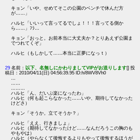
キョン「いや、せめてそこの公園のベンチで休んだ方
が……」
ハルヒ「いいって言ってるでしょ！！！言ってる側か
ら……」ﾌﾗ…
キョン「おっと。お前本当に大丈夫か？とりあえず公園ま
でつれてくぞ」
ハルヒ（もしかして……本当に正夢になっｔ）
29
名前：
以下、名無しにかわりましてVIPがお送りします
[] 投
稿日：2010/04/11(日) 04:56:39.95 ID:h/8WV8Vh0
…
……
………
ハルヒ「ん、だいぶ楽になったわ」
ハルヒ（何も起こらなかった……いや、期待してなかった
けどさ）
キョン「そうか。立てそうか？」
ハルヒ「ええ、行きましょ」
ハルヒ（期待してなかったけど……なんだろうこの胸のも
やもやは）
ハルヒ（やらなくて後悔するよりもやって後悔するほうが