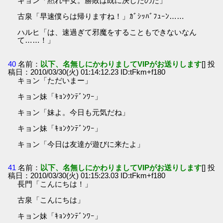
キョン「黙れ牛女。勝敗は既に決したのだ」
古泉「早速僕らは帰りますね！」ｶﾞｼｯﾊﾞﾌｭｰﾝ……
ハルヒ「は、速過ぎて邪魔をすることもできないなん
て……！」
40
名前：
以下、名無しにかわりましてVIPがお送りします
[] 投
稿日：2010/03/30(火) 01:14:12.23 ID:tFkm+f180
キョン「ただいまー」
キョン妹「ｷｮﾝｸﾝﾃﾞﾝﾜｰ」
キョン「妹よ。今日も元気だね」
キョン妹「ｷｮﾝｸﾝﾃﾞﾝﾜｰ」
キョン「今日は友達が遊びに来たよ」
41
名前：
以下、名無しにかわりましてVIPがお送りします
[] 投
稿日：2010/03/30(火) 01:15:23.03 ID:tFkm+f180
長門「こんにちは！」
古泉「こんにちは」
キョン妹「ｷｮﾝｸﾝﾃﾞﾝﾜｰ」