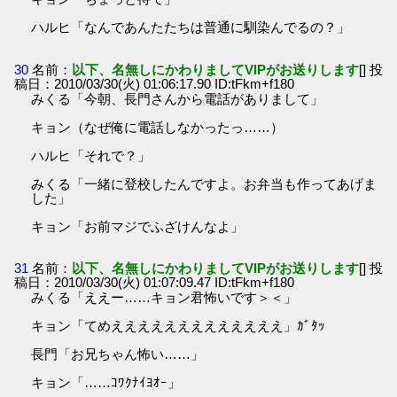
ハルヒ「なんであんたたちは普通に馴染んでるの？」
30
名前：
以下、名無しにかわりましてVIPがお送りします
[] 投
稿日：2010/03/30(火) 01:06:17.90 ID:tFkm+f180
みくる「今朝、長門さんから電話がありまして」
キョン（なぜ俺に電話しなかったっ……）
ハルヒ「それで？」
みくる「一緒に登校したんですよ。お弁当も作ってあげま
した」
キョン「お前マジでふざけんなよ」
31
名前：
以下、名無しにかわりましてVIPがお送りします
[] 投
稿日：2010/03/30(火) 01:07:09.47 ID:tFkm+f180
みくる「ええー……キョン君怖いです＞＜」
キョン「てめえええええええええええええ」ｶﾞﾀｯ
長門「お兄ちゃん怖い……」
キョン「……ｺﾜｸﾅｲﾖｵｰ」