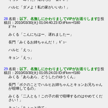
ハルヒ「ダメよ！私の家がいいわ！」
28
名前：
以下、名無しにかわりましてVIPがお送りします
[] 投
稿日：2010/03/30(火) 01:04:40.23 ID:tFkm+f180
ｶﾞﾁｬ
みくる「こんにちはー、遅れましたー」
長門「みくるお姉ちゃんだ！」ｷﾞｭｰ
ハルヒ「えっ」
キョン「えっ」
29
名前：
以下、名無しにかわりましてVIPがお送りします
[] 投
稿日：2010/03/30(火) 01:05:24.03 ID:tFkm+f180
みくる「あらあら、どうしたのゆうくん」
長門「ボクのことでハルヒお姉ちゃんとキョンお兄ちゃん
が喧嘩してるの」
みくる「二人とも！この子の前で喧嘩するのはやめてくだ
さい！」
キョン「ちょっと待て」