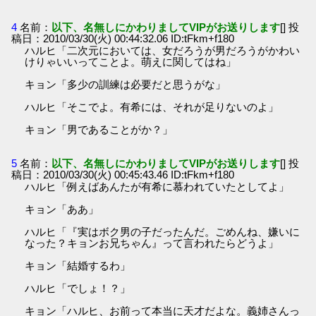
4
名前：
以下、名無しにかわりましてVIPがお送りします
[] 投
稿日：2010/03/30(火) 00:44:32.06 ID:tFkm+f180
ハルヒ「二次元においては、女だろうが男だろうがかわい
けりゃいいってことよ。萌えに関してはね」
キョン「多少の訓練は必要だと思うがな」
ハルヒ「そこでよ。有希には、それが足りないのよ」
キョン「男であることがか？」
5
名前：
以下、名無しにかわりましてVIPがお送りします
[] 投
稿日：2010/03/30(火) 00:45:43.46 ID:tFkm+f180
ハルヒ「例えばあんたが有希に慕われていたとしてよ」
キョン「ああ」
ハルヒ「『実はボク男の子だったんだ。ごめんね、嫌いに
なった？キョンお兄ちゃん』って言われたらどうよ」
キョン「結婚するわ」
ハルヒ「でしょ！？」
キョン「ハルヒ、お前って本当に天才だよな。義姉さんっ