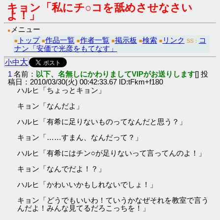
キョン「私にチ○コを舐めさせなさい
よ！」
メニュー
●
トップ
作品一覧
作者一覧
掲示板
検索
リンク
コ
■
■
■
■
■
■
SS：
ナン「安価で光彦をもてなす」
大
小
中
1
名前：
以下、名無しにかわりましてVIPがお送りします
[] 投
稿日：2010/03/30(火) 00:42:33.67 ID:tFkm+f180
ハルヒ「ちょっとキョン」
キョン「なんだよ」
ハルヒ「有希に足りないものってなんだと思う？」
キョン「……すまん、なんだって？」
ハルヒ「有希にはチン○が足りないって言ってんのよ！」
キョン「なんでだよ！？」
ハルヒ「かわいいかもしれないでしょ！」
キョン「どうでもいいわ！ていうかなぜそれを教室で言う
んだよ！みんな見てるだろこっちを！」