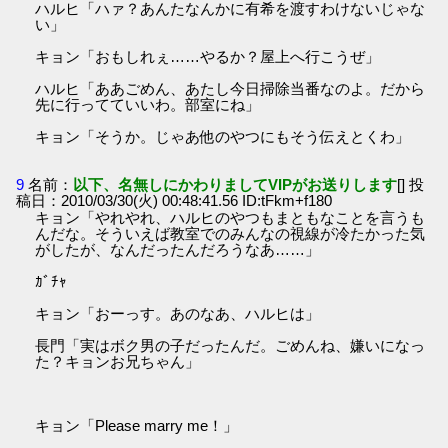
ハルヒ「ハァ？あんたなんかに有希を渡すわけないじゃな
い」
キョン「おもしれぇ……やるか？屋上へ行こうぜ」
ハルヒ「ああごめん、あたし今日掃除当番なのよ。だから
先に行ってていいわ。部室にね」
キョン「そうか。じゃあ他のやつにもそう伝えとくわ」
9
名前：
以下、名無しにかわりましてVIPがお送りします
[] 投
稿日：2010/03/30(火) 00:48:41.56 ID:tFkm+f180
キョン「やれやれ、ハルヒのやつもまともなことを言うも
んだな。そういえば教室でのみんなの視線が冷たかった気
がしたが、なんだったんだろうなあ……」
ｶﾞﾁｬ
キョン「おーっす。あのなあ、ハルヒは」
長門「実はボク男の子だったんだ。ごめんね、嫌いになっ
た？キョンお兄ちゃん」
キョン「Please marry me！」