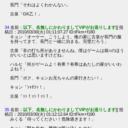
長門「それはよくわかんない」
古泉「GK乙！」
34
名前：
以下、名無しにかわりましてVIPがお送りします
[] 投
稿日：2010/03/30(火) 01:11:07.27 ID:tFkm+f180
キョン「オーケー、こうしよう。俺の家に古泉が長門の服
を持ってきて、長門と一緒に泊まる。完璧だろう」
古泉「非の打ち所がありませんね。僕はゲームは箱○のほう
がいいとは思いますけどね」
ハルヒ「何がゲームよ！有希？有希はあたしの家がいいわ
よね？」
長門「ボク、キョンお兄ちゃんの家行きたい！」
キョン「ｼｬｵﾗｯ！」
古泉「ｯｼ！ｯｼ！ｯｼ！」
35
名前：
以下、名無しにかわりましてVIPがお送りします
[] 投
稿日：2010/03/30(火) 01:12:12.64 ID:tFkm+f180
みくる「待ってください！危険過ぎます！」