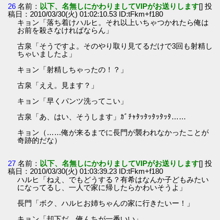
26
名前：
以下、名無しにかわりましてVIPがお送りします
[] 投
稿日：2010/03/30(火) 01:02:10.53 ID:tFkm+f180
キョン「落ち着けハルヒ。それ以上いちゃつかれたら俺は
お前を殺さなければならん」
古泉「そうですよ。そのやり取り見てるだけで3回も射精し
ちゃいましたよ」
キョン「射精しちゃったの！？」
古泉「ええ。見ます？」
キョン「早くパンツ洗ってこい」
古泉「あ、はい、そうします」ｶﾞﾁｬﾀｯﾀｯﾀｯﾀｯﾀ……
キョン（……俺が来るまでに長門が襲われなかったことが
奇跡的だな）
27
名前：
以下、名無しにかわりましてVIPがお送りします
[] 投
稿日：2010/03/30(火) 01:03:39.23 ID:tFkm+f180
ハルヒ「ねえ、でもどうする？有希はなんか子どもみたい
になってるし、一人で家に帰したらかわいそうよ」
長門「ボク、ハルヒお姉ちゃんの家に行きたいー！」
キョン「却下だ。俺んちが一番いい」