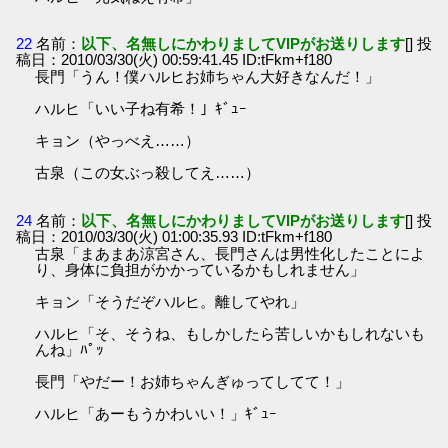
22
名前：
以下、名無しにかわりましてVIPがお送りします
[] 投
稿日：2010/03/30(火) 00:59:41.45 ID:tFkm+f180
長門「うん！僕ハルヒお姉ちゃん大好きなんだ！」
ハルヒ「いい子ね有希！」ｷﾞｭｰ
キョン（やっべえ……）
古泉（この女ぶっ殺してえ……）
24
名前：
以下、名無しにかわりましてVIPがお送りします
[] 投
稿日：2010/03/30(火) 01:00:35.93 ID:tFkm+f180
古泉「まあまあ涼宮さん、長門さんは男性化したことによ
り、身体に負担がかかっているかもしれません」
キョン「そうだぞハルヒ。離してやれ」
ハルヒ「そ、そうね、もしかしたら苦しいかもしれないも
んね」ﾊﾟｯ
長門「やだー！お姉ちゃんぎゅってしてて！」
ハルヒ「あーもうかわいい！」ｷﾞｭｰ