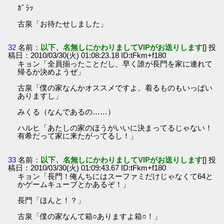
ｶﾞﾗｯ
古泉「お待たせしました」
32
名前：
以下、名無しにかわりましてVIPがお送りします
[] 投
稿日：2010/03/30(火) 01:08:23.18 ID:tFkm+f180
キョン「全員揃ったことだし、早く誰が長門を家に連れて
帰るか決めようぜ」
古泉「僕の家なんかオススメですよ。着るものもいっぱい
ありますし」
みくる（なんであるの……）
ハルヒ「あたしの家のほうがいいに決まってるじゃない！
有希だって家に来たがってるし！」
33
名前：
以下、名無しにかわりましてVIPがお送りします
[] 投
稿日：2010/03/30(火) 01:09:43.67 ID:tFkm+f180
キョン「長門！俺んちにはスーファミだけじゃなくて64と
かゲームキューブとかあるぞ！」
長門「ほんと！？」
古泉「僕の家なんて箱○ありますよ箱○！」