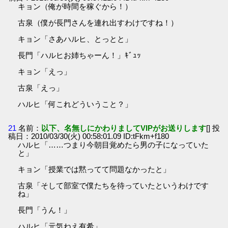
キョン（俺が時間を稼ぐから！）
古泉（僕が長門さんを連れ出すわけですね！）
キョン「さあハルヒ、とっとと」
長門「ハルヒお姉ちゃーん！」ｷﾞｭｯ
キョン「えっ」
古泉「えっ」
ハルヒ「何これどういうこと？」
21
名前：
以下、名無しにかわりましてVIPがお送りします
[] 投
稿日：2010/03/30(火) 00:58:01.09 ID:tFkm+f180
ハルヒ「……つまり今朝目覚めたら男の子になっていた
と」
キョン「授業では黙ってて問題なかったと」
古泉「そして部室で僕たちを待っていたというわけです
ね」
長門「うん！」
ハルヒ「元気ねえ有希」