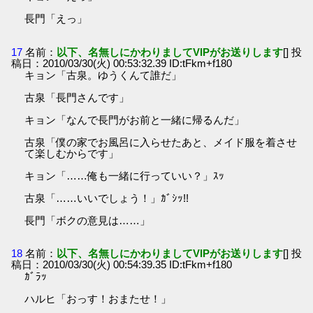
長門「えっ」
17
名前：
以下、名無しにかわりましてVIPがお送りします
[] 投
稿日：2010/03/30(火) 00:53:32.39 ID:tFkm+f180
キョン「古泉。ゆうくんて誰だ」
古泉「長門さんです」
キョン「なんで長門がお前と一緒に帰るんだ」
古泉「僕の家でお風呂に入らせたあと、メイド服を着させ
て楽しむからです」
キョン「……俺も一緒に行っていい？」ｽｯ
古泉「……いいでしょう！」ｶﾞｼｯ!!
長門「ボクの意見は……」
18
名前：
以下、名無しにかわりましてVIPがお送りします
[] 投
稿日：2010/03/30(火) 00:54:39.35 ID:tFkm+f180
ｶﾞﾗｯ
ハルヒ「おっす！おまたせ！」