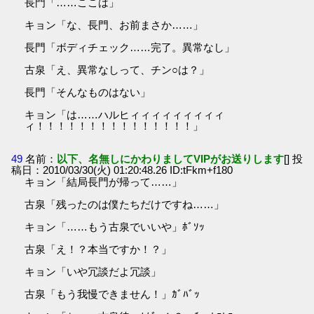
長門「……ここは」
キョン「な、長門、お前まさか……」
長門「ボディチェック……完了。異常なし」
古泉「え、異常なしって、チン○は？」
長門「そんなものはない」
キョン「は……ハルヒィィィィィィィィィ
ィ！！！！！！！！！！！！！！！」
49
名前：
以下、名無しにかわりましてVIPがお送りします
[] 投
稿日：2010/03/30(火) 01:20:48.26 ID:tFkm+f180
キョン「結局長門が帰って……」
古泉「残ったのは僕たちだけですね……」
キョン「……もう古泉でいいや」ﾎﾞｿｯ
古泉「え！？本当ですか！？」
キョン「いや冗談だよ冗談」
古泉「もう我慢できません！」ｶﾞﾊﾞｯ