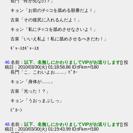
長門「何が先なの？」
キョン「お前のチ○コを舐める順番だよ！」
古泉「その後尻に入れるんだよ！」
キョン「私にチ○コを舐めさせなさいよ！」
古泉「いいえ私よ！私に舐めさせるべきだわ！」
ｷﾞｬｰｽｶｷﾞｬｰｽｶ
46
名前：
以下、名無しにかわりましてVIPがお送りします
[] 投
稿日：2010/03/30(火) 01:18:58.86 ID:tFkm+f180
長門「こ、こわいよお……」ﾋﾟｶｰ
キョン「身体が……」
古泉「光った！？」
キョン「うおっまぶしっ」
ﾋﾟｶｰﾝ
48
名前：
以下、名無しにかわりましてVIPがお送りします
[] 投
稿日：2010/03/30(火) 01:19:43.99 ID:tFkm+f180